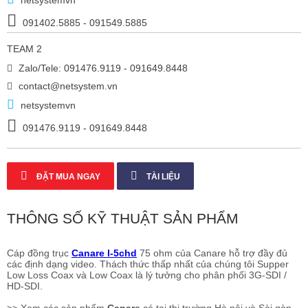
netsystemvn
091402.5885 - 091549.5885
TEAM 2
Zalo/Tele: 091476.9119 - 091649.8448
contact@netsystem.vn
netsystemvn
091476.9119 - 091649.8448
ĐẶT MUA NGAY
TÀI LIỆU
THÔNG SỐ KỸ THUẬT SẢN PHẨM
Cáp đồng trục
Canare l-5chd
75 ohm của Canare hỗ trợ đầy đủ
các định dạng video. Thách thức thấp nhất của chúng tôi Supper
Low Loss Coax và Low Coax là lý tưởng cho phân phối 3G-SDI /
HD-SDI.