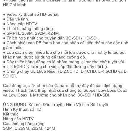
>> Xem các sản phẩm
Canare
có tại thị trường Hà nội và Sài gòn
Hồ Chí Minh
● Video kỹ thuật số HD-Serial.
● Đầu vệ tinh.
● Nâng cấp HDTV.
● Thiết bị băng thông rộng.
● SMPTE 259M, 292M, 424M.
● Thích hợp nhất cho truyền dẫn 3G-SDI / HD-SDI.
● Cách nhiệt cao PE foam hoá cho phép cải tiến thêm các đặc tính
giảm thiểu.
● Lớp cách điện nhiều lớp cho mỗi lớp được cho một tỷ lệ tạo bọt
khác nhau được sử dụng để tăng cường độ.
● Dây thiếc bằng đồng có lá nhôm mang lại sự che chở tuyệt vời.
● L-2.5CHD lý tưởng cho việc lắp đặt đường dây nội bộ.
● Chống cháy UL 1666 Riser (L-2.5CHD, L-4CHD, L-4.5CHD và L-
5CHD).
Cáp đồng trục 75 ohm của Canare hỗ trợ đầy đủ các định dạng
video. Thách thức thấp nhất của chúng tôi Supper Low Loss Coax
và Low Coax là lý tưởng cho phân phối 3G-SDI / HD-SDI.
ỨNG DỤNG: Kết nối Đầu Truyền Hình Vệ tinh Số Truyền
Hình Kỹ thuật số HD
Kết thúc
Nâng cấp HDTV
Các thiết bị băng rộng
SMPTE 259M, 292M, 424M