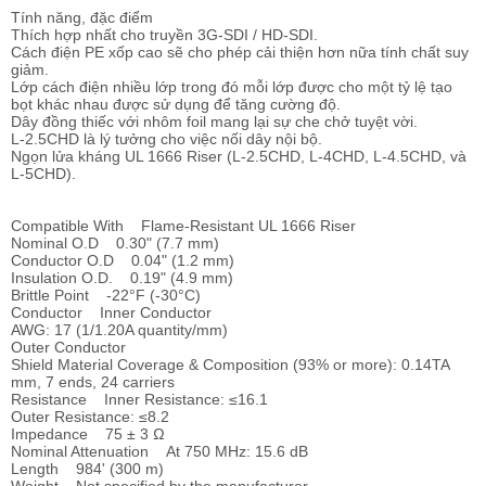
Tính năng, đặc điểm
Thích hợp nhất cho truyền 3G-SDI / HD-SDI.
Cách điện PE xốp cao sẽ cho phép cải thiện hơn nữa tính chất suy
giảm.
Lớp cách điện nhiều lớp trong đó mỗi lớp được cho một tỷ lệ tạo
bọt khác nhau được sử dụng để tăng cường độ.
Dây đồng thiếc với nhôm foil mang lại sự che chở tuyệt vời.
L-2.5CHD là lý tưởng cho việc nối dây nội bộ.
Ngọn lửa kháng UL 1666 Riser (L-2.5CHD, L-4CHD, L-4.5CHD, và
L-5CHD).
Compatible With Flame-Resistant UL 1666 Riser
Nominal O.D 0.30" (7.7 mm)
Conductor O.D 0.04" (1.2 mm)
Insulation O.D. 0.19" (4.9 mm)
Brittle Point -22°F (-30°C)
Conductor Inner Conductor
AWG: 17 (1/1.20A quantity/mm)
Outer Conductor
Shield Material Coverage & Composition (93% or more): 0.14TA
mm, 7 ends, 24 carriers
Resistance Inner Resistance: ≤16.1
Outer Resistance: ≤8.2
Impedance 75 ± 3 Ω
Nominal Attenuation At 750 MHz: 15.6 dB
Length 984' (300 m)