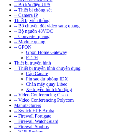
-- Bộ lưu điện UPS
-- Thiết bị chống sét
-- Camera IP
Thiết bị viễn thông
-- Bộ chuyển đổi video sang quang
-- Bộ nguồn 48VDC
-- Converter quang
-- Module quang
-- GPON
Gpon Home Gateway
FTTH
Thiết bị truyền hình
-- Thiết bị truyền hình chuyên dụng
Cáp Canare
Pin sạc dự phòng IDX
Chân máy quay Libec
Xe truyền hình lưu động
-- Video Conferencing Cisco
-- Video Conferencing Polycom
Manufacturers
-- Switch HPE Aruba
-- Firewall Fortigate
-- Firewall WatchGuard
-- Firewall Sophos
-- WiFi Ruckus