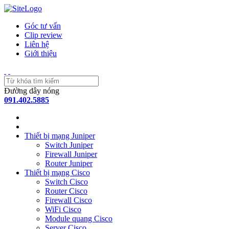
Góc tư vấn
Clip review
Liên hệ
Giới thiệu
Đường dây nóng
091.402.5885
Thiết bị mạng Juniper
Switch Juniper
Firewall Juniper
Router Juniper
Thiết bị mạng Cisco
Switch Cisco
Router Cisco
Firewall Cisco
WiFi Cisco
Module quang Cisco
Server Cisco