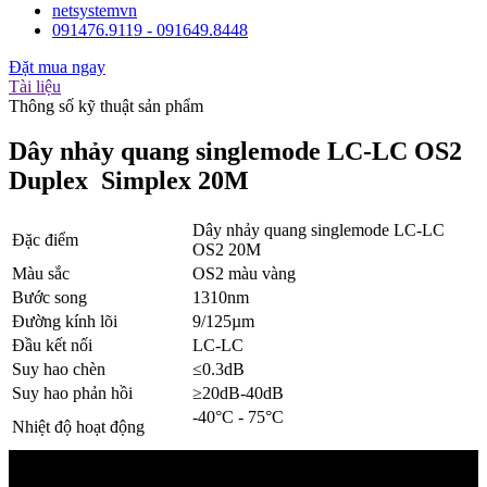
netsystemvn
091476.9119 - 091649.8448
Đặt mua ngay
Tài liệu
Thông số kỹ thuật sản phẩm
Dây nhảy quang singlemode LC-LC OS2
Duplex Simplex 20M
Dây nhảy quang singlemode LC-LC
Đặc điểm
OS2 20M
Màu sắc
OS2 màu vàng
Bước song
1310nm
Đường kính lõi
9/125µm
Đầu kết nối
LC-LC
Suy hao chèn
≤0.3dB
Suy hao phản hồi
≥20dB-40dB
-40°C - 75°C
Nhiệt độ hoạt động