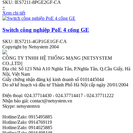
SKU: IES7211-8PGE2GF-CA
+
Xem chi tiết
Switch công nghiệp PoE 4 cổng GE
SKU: IES7211-4GP1GE1GF-CA
Copyright by Netsystem 2004
CÔNG TY TNHH HỆ THỐNG MẠNG [NETSYSTEM
CO.,LTD]
Địa chỉ: Số 123 Nhà A10 Nghĩa Tân, P.Nghĩa Tân, Q.Cầu Giấy, Hà
Nội, Việt Nam
Giấy chứng nhận đăng ký kinh doanh số 0101445044
Do sở kế hoạch và đầu tư Thành Phố Hà Nội cấp ngày 20/01/2004
Điện thoại: 024.37714430 - 024.37714417 - 024.37711222
Nhận báo giá: contact@netsystem.vn
Skype: netsystemvn
Hotline/Zalo: 0915495885
Hotline/Zalo: 0914769119
Hotline/Zalo: 0914025885
Hotline/Zalo: 0916498448