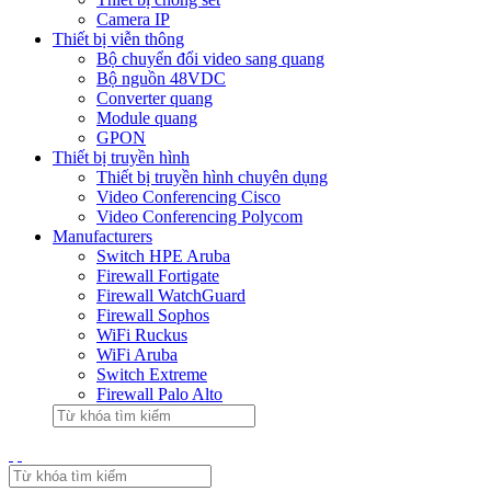
Camera IP
Thiết bị viễn thông
Bộ chuyển đổi video sang quang
Bộ nguồn 48VDC
Converter quang
Module quang
GPON
Thiết bị truyền hình
Thiết bị truyền hình chuyên dụng
Video Conferencing Cisco
Video Conferencing Polycom
Manufacturers
Switch HPE Aruba
Firewall Fortigate
Firewall WatchGuard
Firewall Sophos
WiFi Ruckus
WiFi Aruba
Switch Extreme
Firewall Palo Alto