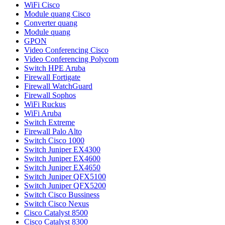
WiFi Cisco
Module quang Cisco
Converter quang
Module quang
GPON
Video Conferencing Cisco
Video Conferencing Polycom
Switch HPE Aruba
Firewall Fortigate
Firewall WatchGuard
Firewall Sophos
WiFi Ruckus
WiFi Aruba
Switch Extreme
Firewall Palo Alto
Switch Cisco 1000
Switch Juniper EX4300
Switch Juniper EX4600
Switch Juniper EX4650
Switch Juniper QFX5100
Switch Juniper QFX5200
Switch Cisco Bussiness
Switch Cisco Nexus
Cisco Catalyst 8500
Cisco Catalyst 8300