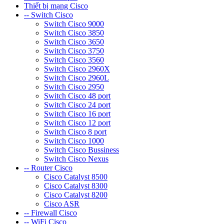
Thiết bị mạng Cisco
-- Switch Cisco
Switch Cisco 9000
Switch Cisco 3850
Switch Cisco 3650
Switch Cisco 3750
Switch Cisco 3560
Switch Cisco 2960X
Switch Cisco 2960L
Switch Cisco 2950
Switch Cisco 48 port
Switch Cisco 24 port
Switch Cisco 16 port
Switch Cisco 12 port
Switch Cisco 8 port
Switch Cisco 1000
Switch Cisco Bussiness
Switch Cisco Nexus
-- Router Cisco
Cisco Catalyst 8500
Cisco Catalyst 8300
Cisco Catalyst 8200
Cisco ASR
-- Firewall Cisco
-- WiFi Cisco