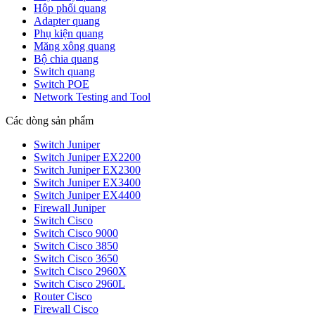
Hộp phối quang
Adapter quang
Phụ kiện quang
Măng xông quang
Bộ chia quang
Switch quang
Switch POE
Network Testing and Tool
Các dòng sản phẩm
Switch Juniper
Switch Juniper EX2200
Switch Juniper EX2300
Switch Juniper EX3400
Switch Juniper EX4400
Firewall Juniper
Switch Cisco
Switch Cisco 9000
Switch Cisco 3850
Switch Cisco 3650
Switch Cisco 2960X
Switch Cisco 2960L
Router Cisco
Firewall Cisco