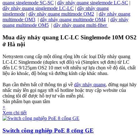
quang singlemode SC-SC
|
dây nhảy quang singlemode LC-SC
|
dây nhảy quang singlemode LC-LC
|
dây nhảy quang
singlemode
|
dây nhảy quang multimode OM2
|
dây nhảy quang
multimode OM3
|
dây nhảy quang multimode OM4
|
dây nhảy
quang multimode OM5
|
dây nhảy quang multi-fiber
Mua dây nhảy quang LC-LC Singlemode 10M OS2
ở Hà nội
Netsystem cung cấp một dòng rộng lớn các loại Dây nhảy quang
LC-LC Singlemode (duplex sợi đôi) và (Simplex sợi đơn) từ LC
đến LC 9/125µm OS2 10 met với nhiều sự lựa chọn về độ dài, chất
liệu áo khoác, độ bóng và đường kính cáp khác nhau.
Bạn cần thêm bất cứ thông tin gì về
dây nhảy quang
, đừng ngại hãy
nhấc máy lên gọi ngay tới số hotline hoặc truy cập website của
chúng tôi để được hỗ trợ tư vấn miễn phí.
Sản phẩm bạn quan tâm
+
Xem chi tiết
Switch công nghiệp PoE 8 cổng GE