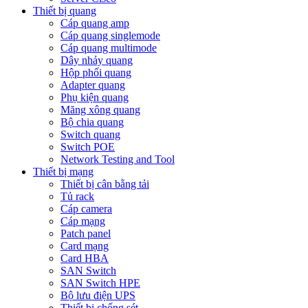
Thiết bị quang
Cáp quang amp
Cáp quang singlemode
Cáp quang multimode
Dây nhảy quang
Hộp phối quang
Adapter quang
Phụ kiện quang
Măng xông quang
Bộ chia quang
Switch quang
Switch POE
Network Testing and Tool
Thiết bị mạng
Thiết bị cân bằng tải
Tủ rack
Cáp camera
Cáp mạng
Patch panel
Card mạng
Card HBA
SAN Switch
SAN Switch HPE
Bộ lưu điện UPS
Thiết bị chống sét