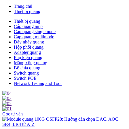
Trang chủ
Thiết bị quang
Thiết bị quang
Cáp quang amp
Cáp quang singlemode
Cáp quang multimode
Dây nhảy quang
Hộp phối quang
Adapter quang
Phụ kiện quang
Măng xông quang
Bộ chia quang
Switch quang
Switch POE
Network Testing and Tool
Góc tư vấn