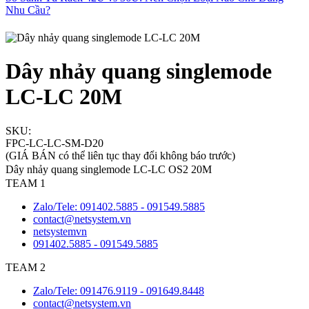
Nhu Cầu?
Dây nhảy quang singlemode
LC-LC 20M
SKU:
FPC-LC-LC-SM-D20
(GIÁ BÁN có thể liên tục thay đổi không báo trước)
Dây nhảy quang singlemode LC-LC OS2 20M
TEAM 1
Zalo/Tele: 091402.5885 - 091549.5885
contact@netsystem.vn
netsystemvn
091402.5885 - 091549.5885
TEAM 2
Zalo/Tele: 091476.9119 - 091649.8448
contact@netsystem.vn