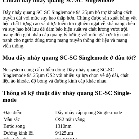
Chuẩn dây nhảy quang SC-SC Singlemode
Dây nhảy quang SC-SC Singlemode
9
/
125µm hỗ trợ khoảng cách
truyền dài với mức suy hao thấp hơn. Chúng được sản xuất bằng vật
liệu chất lượng cao và được kiểm tra nghiêm ngặt về khả năng chèn
và suy hao hồi lưu để đảm bảo hiệu suất và chất lượng vượt trội,
mang đến giải pháp cáp quang lý tưởng với mức giá cực kỳ cạnh
tranh cho người dùng trong mạng truyền thông dữ liệu và mạng
viễn thông.
Mua dây nhảy quang SC-SC Singlemode ở đâu tốt?
Netsystem
cung cấp nhiều dòng
Dây nhảy quang SC-SC
Singlemode
9
/125µm OS2 với nhiều sự lựa chọn về độ dài, chất
liệu áo khoác, độ bóng và đường kính cáp khác nhau.
Thông số kỹ thuật dây nhảy quang SC-SC Single-
mode
Đặc điểm
Dây nhảy cáp quang Single-mode
Màu sắc
OS2 màu vàng
Bước song
1310nm
Đường kính lõi
9/125µm