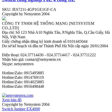
SKU: IES7211-4GP1GE1GF-CA
Copyright by Netsystem 2004
CÔNG TY TNHH HỆ THỐNG MẠNG [NETSYSTEM
CO.,LTD]
Địa chỉ: Số 123 Nhà A10 Nghĩa Tân, P.Nghĩa Tân, Q.Cầu Giấy, Hà
Nội, Việt Nam
Giấy chứng nhận đăng ký kinh doanh số 0101445044
Do sở kế hoạch và đầu tư Thành Phố Hà Nội cấp ngày 20/01/2004
Điện thoại: 024.37714430 - 024.37714417 - 024.37711222
Nhận báo giá: contact@netsystem.vn
Skype: netsystemvn
Hotline/Zalo: 0915495885
Hotline/Zalo: 0914769119
Hotline/Zalo: 0914025885
Hotline/Zalo: 0916498448
Xem bản đồ
Copyright by Netsystem 2004
Switch Juniper EX4000