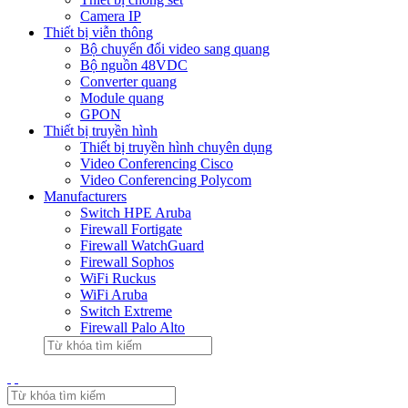
Camera IP
Thiết bị viễn thông
Bộ chuyển đổi video sang quang
Bộ nguồn 48VDC
Converter quang
Module quang
GPON
Thiết bị truyền hình
Thiết bị truyền hình chuyên dụng
Video Conferencing Cisco
Video Conferencing Polycom
Manufacturers
Switch HPE Aruba
Firewall Fortigate
Firewall WatchGuard
Firewall Sophos
WiFi Ruckus
WiFi Aruba
Switch Extreme
Firewall Palo Alto