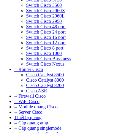
Switch Cisco 3560
Switch Cisco 2960X
Switch Cisco 2960L
Switch Cisco 2950
Switch Cisco 48 port
Switch Cisco 24 port
Switch Cisco 16 port
Switch Cisco 12 port
Switch Cisco 8 port
Switch Cisco 1000
Switch Cisco Bussiness
Switch Cisco Nexus
-- Router Cisco
Cisco Catalyst 8500
Cisco Catalyst 8300
Cisco Catalyst 8200
Cisco ASR
-- Firewall Cisco
-- WiFi Cisco
-- Module quang Cisco
-- Server Cisco
Thiết bị quang
-- Cáp quang amp
-- Cáp quang singlemode