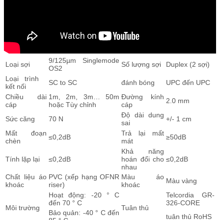
9/125µm Singlemode
Loại sợi
Số lượng sợi
Duplex (2 sợi)
OS2
Loại trình
SC to SC
đánh bóng
UPC đến UPC
kết nối
Chiều dài
1m, 2m, 3m… 50m
Đường kính
2.0 mm
cáp
hoặc Tùy chỉnh
cáp
Độ dài dung
Sức căng
70 N
+/- 1 cm
sai
Mất đoạn
Trả lại mất
≤0,2dB
≥50dB
chèn
mát
Khả năng
Tính lặp lại
≤0,2dB
hoán đổi cho
≤0,2dB
nhau
Chất liệu áo
PVC (xếp hạng OFNR
Màu áo
Màu vàng
khoác
riser)
khoác
Hoạt động: -20 ° C
Telcordia GR-
đến 70 ° C
326-CORE
Môi trường
Tuân thủ
Bảo quản: -40 ° C đến
tuân thủ RoHS