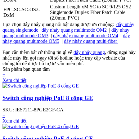
Custom Length xM SC to SC 9/125 OS2
FPC-SC-SC-OS2-
Singlemode Duplex Fiber Patch Cable
DxM
(2.0mm, PVC)
Lựa chọn dây nhảy quang nổi bật đang được ưa chuộng:
dây nhảy
quang singlemode
|
dây nhảy quang multimode OM2
|
dây nhảy
quang multimode OM3
|
dây nhảy quang multimode OM4
|
dây
nhảy quang multimode OM5
|
dây nhảy quang multi-fiber
Bạn cần thêm bất cứ thông tin gì về
dây nhảy quang
, đừng ngại hãy
nhấc máy lên gọi ngay tới số hotline hoặc truy cập website của
chúng tôi để được hỗ trợ tư vấn miễn phí.
Sản phẩm bạn quan tâm
+
Xem chi tiết
Switch công nghiệp PoE 8 cổng GE
SKU: IES7211-8PGE2GF-CA
+
Xem chi tiết
Switch công nghiệp PoE 4 cổng GE