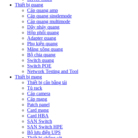
Thiết bị quang
Cáp quang amp
Cáp quang singlemode
Cáp quang multimode
Dây nhảy quang
Hộp phối quang
Adapter quang
Phụ kiện quang
Măng xông quang
Bộ chia quang
Switch quang
Switch POE
Network Testing and Tool
Thiết bị mạng
Thiết bị cân bằng tải
Tủ rack
Cáp camera
Cáp mạng
Patch panel
Card mạng
Card HBA
SAN Switch
SAN Switch HPE
Bộ lưu điện UPS
Thiết bị chống sét