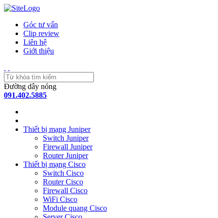
Góc tư vấn
Clip review
Liên hệ
Giới thiệu
Đường dây nóng
091.402.5885
Thiết bị mạng Juniper
Switch Juniper
Firewall Juniper
Router Juniper
Thiết bị mạng Cisco
Switch Cisco
Router Cisco
Firewall Cisco
WiFi Cisco
Module quang Cisco
Server Cisco