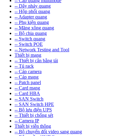
-- Cáp quang multimode
-- Dây nhảy quang
-- Hộp phối quang
-- Adapter quang
-- Phụ kiện quang
-- Măng xông quang
-- Bộ chia quang
-- Switch quang
-- Switch POE
-- Network Testing and Tool
Thiết bị mạng
-- Thiết bị cân bằng tải
-- Tủ rack
-- Cáp camera
-- Cáp mạng
-- Patch panel
-- Card mạng
-- Card HBA
-- SAN Switch
-- SAN Switch HPE
-- Bộ lưu điện UPS
-- Thiết bị chống sét
-- Camera IP
Thiết bị viễn thông
-- Bộ chuyển đổi video sang quang