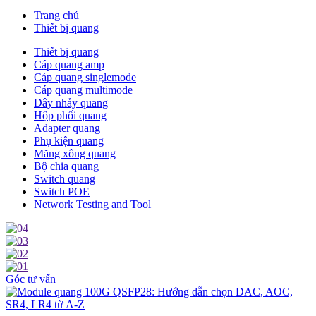
Trang chủ
Thiết bị quang
Thiết bị quang
Cáp quang amp
Cáp quang singlemode
Cáp quang multimode
Dây nhảy quang
Hộp phối quang
Adapter quang
Phụ kiện quang
Măng xông quang
Bộ chia quang
Switch quang
Switch POE
Network Testing and Tool
Góc tư vấn