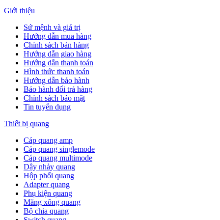
Giới thiệu
Sứ mệnh và giá trị
Hướng dẫn mua hàng
Chính sách bán hàng
Hướng dẫn giao hàng
Hướng dẫn thanh toán
Hình thức thanh toán
Hướng dẫn bảo hành
Bảo hành đổi trả hàng
Chính sách bảo mật
Tin tuyển dụng
Thiết bị quang
Cáp quang amp
Cáp quang singlemode
Cáp quang multimode
Dây nhảy quang
Hộp phối quang
Adapter quang
Phụ kiện quang
Măng xông quang
Bộ chia quang
Switch quang