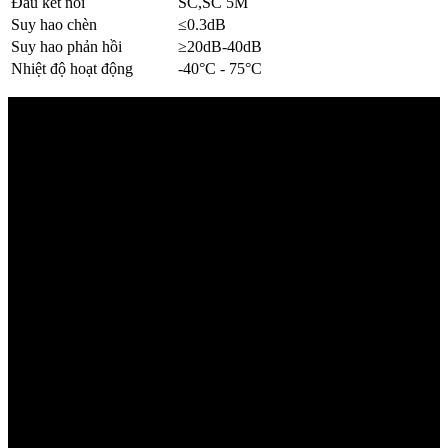
Đầu kết nối
SC,SC 5M
Suy hao chèn
≤0.3dB
Suy hao phản hồi
≥20dB-40dB
Nhiệt độ hoạt động
-40°C - 75°C