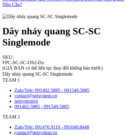
Nhu Cầu?
Dây nhảy quang SC-SC
Singlemode
SKU:
FPC-SC-SC-OS2-Dx
(GIÁ BÁN có thể liên tục thay đổi không báo trước)
Dây nhảy quang SC-SC Singlemode
TEAM 1
Zalo/Tele: 091402.5885 - 091549.5885
contact@netsystem.vn
netsystemvn
091402.5885 - 091549.5885
TEAM 2
Zalo/Tele: 091476.9119 - 091649.8448
contact@netsystem.vn