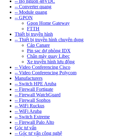
-- Bộ nguồn 48VDC
-- Converter quang
-- Module quang
-- GPON
Gpon Home Gateway
FTTH
Thiết bị truyền hình
-- Thiết bị truyền hình chuyên dụng
Cáp Canare
Pin sạc dự phòng IDX
Chân máy quay Libec
Xe truyền hình lưu động
-- Video Conferencing Cisco
-- Video Conferencing Polycom
Manufacturers
-- Switch HPE Aruba
-- Firewall Fortigate
-- Firewall WatchGuard
-- Firewall Sophos
-- WiFi Ruckus
-- WiFi Aruba
-- Switch Extreme
-- Firewall Palo Alto
Góc tư vấn
-- Góc tư vấn công nghệ