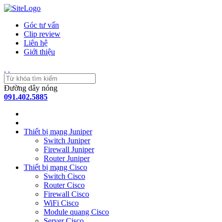
Góc tư vấn
Clip review
Liên hệ
Giới thiệu
Đường dây nóng
091.402.5885
Thiết bị mạng Juniper
Switch Juniper
Firewall Juniper
Router Juniper
Thiết bị mạng Cisco
Switch Cisco
Router Cisco
Firewall Cisco
WiFi Cisco
Module quang Cisco
Server Cisco