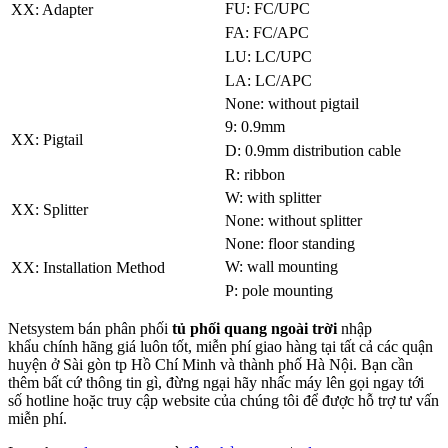
FU: FC/UPC
XX: Adapter
FA: FC/APC
LU: LC/UPC
LA: LC/APC
None: without pigtail
9: 0.9mm
XX: Pigtail
D: 0.9mm distribution cable
R: ribbon
W: with splitter
XX: Splitter
None: without splitter
None: floor standing
W: wall mounting
XX: Installation Method
P: pole mounting
Netsystem bán phân phối
tủ phối quang ngoài trời
nhập
khẩu chính hãng giá luôn tốt, miễn phí giao hàng tại tất cả các quận
huyện ở Sài gòn tp Hồ Chí Minh và thành phố Hà Nội. Bạn cần
thêm bất cứ thông tin gì, đừng ngại hãy nhấc máy lên gọi ngay tới
số hotline hoặc truy cập website của chúng tôi để được hỗ trợ tư vấn
miễn phí.