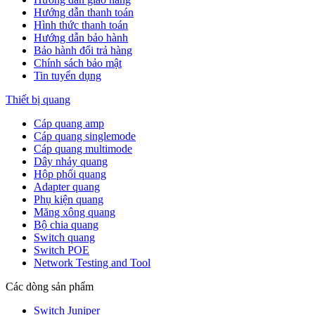
Hướng dẫn thanh toán
Hình thức thanh toán
Hướng dẫn bảo hành
Bảo hành đổi trả hàng
Chính sách bảo mật
Tin tuyển dụng
Thiết bị quang
Cáp quang amp
Cáp quang singlemode
Cáp quang multimode
Dây nhảy quang
Hộp phối quang
Adapter quang
Phụ kiện quang
Măng xông quang
Bộ chia quang
Switch quang
Switch POE
Network Testing and Tool
Các dòng sản phẩm
Switch Juniper