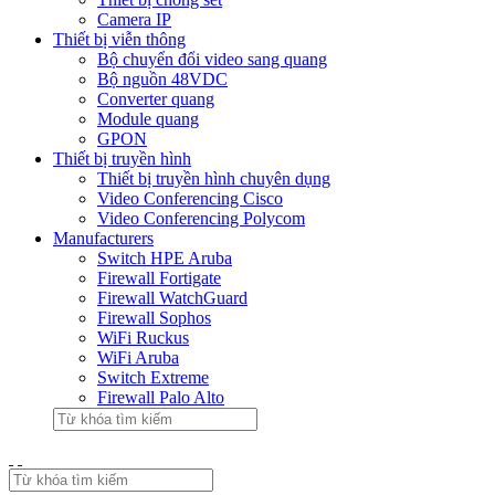
Camera IP
Thiết bị viễn thông
Bộ chuyển đổi video sang quang
Bộ nguồn 48VDC
Converter quang
Module quang
GPON
Thiết bị truyền hình
Thiết bị truyền hình chuyên dụng
Video Conferencing Cisco
Video Conferencing Polycom
Manufacturers
Switch HPE Aruba
Firewall Fortigate
Firewall WatchGuard
Firewall Sophos
WiFi Ruckus
WiFi Aruba
Switch Extreme
Firewall Palo Alto