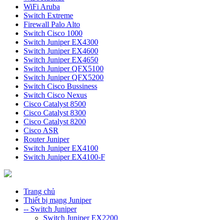
WiFi Aruba
Switch Extreme
Firewall Palo Alto
Switch Cisco 1000
Switch Juniper EX4300
Switch Juniper EX4600
Switch Juniper EX4650
Switch Juniper QFX5100
Switch Juniper QFX5200
Switch Cisco Bussiness
Switch Cisco Nexus
Cisco Catalyst 8500
Cisco Catalyst 8300
Cisco Catalyst 8200
Cisco ASR
Router Juniper
Switch Juniper EX4100
Switch Juniper EX4100-F
Trang chủ
Thiết bị mạng Juniper
-- Switch Juniper
Switch Juniper EX2200