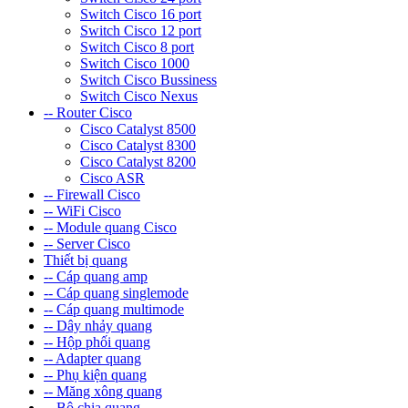
Switch Cisco 16 port
Switch Cisco 12 port
Switch Cisco 8 port
Switch Cisco 1000
Switch Cisco Bussiness
Switch Cisco Nexus
-- Router Cisco
Cisco Catalyst 8500
Cisco Catalyst 8300
Cisco Catalyst 8200
Cisco ASR
-- Firewall Cisco
-- WiFi Cisco
-- Module quang Cisco
-- Server Cisco
Thiết bị quang
-- Cáp quang amp
-- Cáp quang singlemode
-- Cáp quang multimode
-- Dây nhảy quang
-- Hộp phối quang
-- Adapter quang
-- Phụ kiện quang
-- Măng xông quang
-- Bộ chia quang