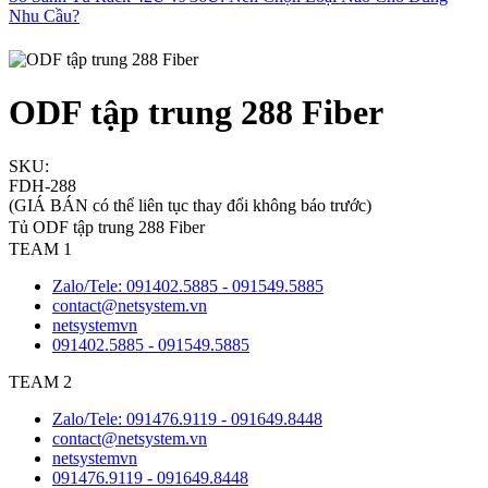
Nhu Cầu?
ODF tập trung 288 Fiber
SKU:
FDH-288
(GIÁ BÁN có thể liên tục thay đổi không báo trước)
Tủ ODF tập trung 288 Fiber
TEAM 1
Zalo/Tele: 091402.5885 - 091549.5885
contact@netsystem.vn
netsystemvn
091402.5885 - 091549.5885
TEAM 2
Zalo/Tele: 091476.9119 - 091649.8448
contact@netsystem.vn
netsystemvn
091476.9119 - 091649.8448