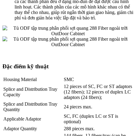
cả các thành phần đều ở dạng mô-đun để đạt được cấu hình
linh hoạt. Các thành phần của các mô hình khác nhau có thể
thay thế cho nhau, giúp rút ngắn thời gian giao hàng, giảm chi
phí và đơn giản hóa việc lắp đặt và bảo trì.
Đặc điểm kỹ thuật
Housing Material
SMC
12 pieces of SC, FC or ST adaptors
Splice and Distribution Tray
(12 fibers); 12 pieces of duplex LC
Capacity
adaptors (24 fibers);
Splice and Distribution Tray
24 pieces max.
Quantity
SC, FC (duplex LC or ST is
Applicable Adaptor
optional)
Adaptor Quantity
288 pieces max.
144 fibers, 12 fibers/tray (can be