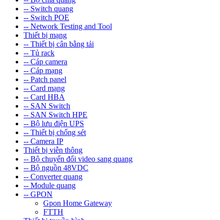
-- Switch quang
-- Switch POE
-- Network Testing and Tool
Thiết bị mạng
-- Thiết bị cân bằng tải
-- Tủ rack
-- Cáp camera
-- Cáp mạng
-- Patch panel
-- Card mạng
-- Card HBA
-- SAN Switch
-- SAN Switch HPE
-- Bộ lưu điện UPS
-- Thiết bị chống sét
-- Camera IP
Thiết bị viễn thông
-- Bộ chuyển đổi video sang quang
-- Bộ nguồn 48VDC
-- Converter quang
-- Module quang
-- GPON
Gpon Home Gateway
FTTH