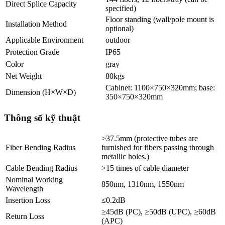
Direct Splice Capacity
specified)
Floor standing (wall/pole mount is
Installation Method
optional)
Applicable Environment
outdoor
Protection Grade
IP65
Color
gray
Net Weight
80kgs
Cabinet: 1100×750×320mm; base:
Dimension (H×W×D)
350×750×320mm
Thông số kỹ thuật
>37.5mm (protective tubes are
Fiber Bending Radius
furnished for fibers passing through
metallic holes.)
Cable Bending Radius
>15 times of cable diameter
Nominal Working
850nm, 1310nm, 1550nm
Wavelength
Insertion Loss
≤0.2dB
≥45dB (PC), ≥50dB (UPC), ≥60dB
Return Loss
(APC)