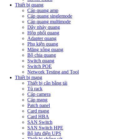
Thiết bị quang
Cáp quang amp
Cáp quang singlemode
Cáp quang multimode
Dây nhảy quang
Hộp phối quang
Adapter quang
Phụ kiện quang
Măng xông quang
Bộ chia quang
Switch quang
Switch POE
Network Testing and Tool
Thiết bị mạng
Thiết bị cân bằng tải
Tủ rack
Cáp camera
Cáp mạng
Patch panel
Card mạng
Card HBA
SAN Switch
SAN Switch HPE
Bộ lưu điện UPS
Thiết bị chống sét