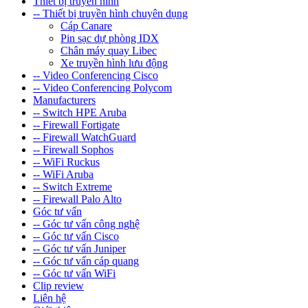
Thiết bị truyền hình
-- Thiết bị truyền hình chuyên dụng
Cáp Canare
Pin sạc dự phòng IDX
Chân máy quay Libec
Xe truyền hình lưu động
-- Video Conferencing Cisco
-- Video Conferencing Polycom
Manufacturers
-- Switch HPE Aruba
-- Firewall Fortigate
-- Firewall WatchGuard
-- Firewall Sophos
-- WiFi Ruckus
-- WiFi Aruba
-- Switch Extreme
-- Firewall Palo Alto
Góc tư vấn
-- Góc tư vấn công nghệ
-- Góc tư vấn Cisco
-- Góc tư vấn Juniper
-- Góc tư vấn cáp quang
-- Góc tư vấn WiFi
Clip review
Liên hệ