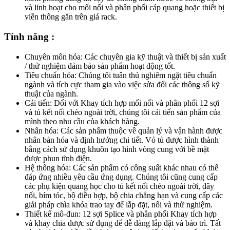
và linh hoạt cho mối nối và phân phối cáp quang hoặc thiết bị
viễn thông gắn trên giá rack.
Tính năng :
Chuyên môn hóa: Các chuyên gia kỹ thuật và thiết bị sản xuất
/ thử nghiệm đảm bảo sản phẩm hoạt động tốt.
Tiêu chuẩn hóa: Chúng tôi tuân thủ nghiêm ngặt tiêu chuẩn
ngành và tích cực tham gia vào việc sửa đổi các thông số kỹ
thuật của ngành.
Cải tiến: Đối với Khay tích hợp mối nối và phân phối 12 sợi
và tủ kết nối chéo ngoài trời, chúng tôi cải tiến sản phẩm của
mình theo nhu cầu của khách hàng.
Nhân hóa: Các sản phẩm thuộc về quản lý và vận hành được
nhân bản hóa và định hướng chi tiết. Vỏ tủ được hình thành
bằng cách sử dụng khuôn tạo hình vòng cung với bề mặt
được phun tĩnh điện.
Hệ thống hóa: Các sản phẩm có công suất khác nhau có thể
đáp ứng nhiều yêu cầu ứng dụng. Chúng tôi cũng cung cấp
các phụ kiện quang học cho tủ kết nối chéo ngoài trời, dây
nối, bím tóc, bộ điều hợp, bộ chia chẳng hạn và cung cấp các
giải pháp chìa khóa trao tay để lắp đặt, nối và thử nghiệm.
Thiết kế mô-đun: 12 sợi Splice và phân phối Khay tích hợp
và khay chia được sử dụng để dễ dàng lắp đặt và bảo trì. Tất