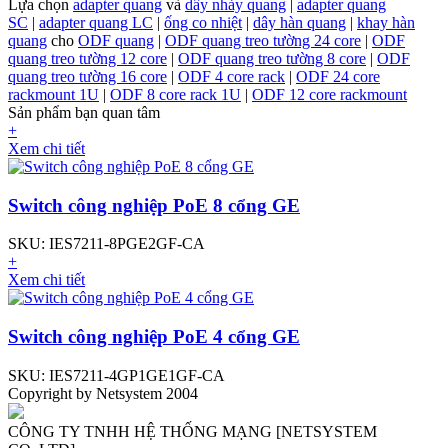
Lựa chọn
adapter quang
và
dây nhảy quang
|
adapter quang
SC
|
adapter quang LC
|
ống co nhiệt
|
dây hàn quang
|
khay hàn
quang
cho
ODF quang
|
ODF quang treo tường 24 core
|
ODF
quang treo tường 12 core
|
ODF quang treo tường 8 core
|
ODF
quang treo tường 16 core
|
ODF 4 core rack
|
ODF 24 core
rackmount 1U
|
ODF 8 core rack 1U
|
ODF 12 core rackmount
Sản phẩm bạn quan tâm
+
Xem chi tiết
Switch công nghiệp PoE 8 cổng GE
SKU: IES7211-8PGE2GF-CA
+
Xem chi tiết
Switch công nghiệp PoE 4 cổng GE
SKU: IES7211-4GP1GE1GF-CA
Copyright by Netsystem 2004
CÔNG TY TNHH HỆ THỐNG MẠNG [NETSYSTEM