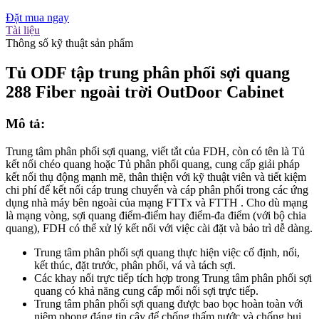
Đặt mua ngay
Tài liệu
Thông số kỹ thuật sản phẩm
Tủ ODF tập trung phân phối sợi quang
288 Fiber ngoài trời OutDoor Cabinet
Mô tả:
Trung tâm phân phối sợi quang, viết tắt của FDH, còn có tên là Tủ
kết nối chéo quang hoặc Tủ phân phối quang, cung cấp giải pháp
kết nối thụ động mạnh mẽ, thân thiện với kỹ thuật viên và tiết kiệm
chi phí để kết nối cáp trung chuyển và cáp phân phối trong các ứng
dụng nhà máy bên ngoài của mạng FTTx và FTTH . Cho dù mạng
là mạng vòng, sợi quang điểm-điểm hay điểm-đa điểm (với bộ chia
quang), FDH có thể xử lý kết nối với việc cài đặt và bảo trì dễ dàng.
Trung tâm phân phối sợi quang thực hiện việc cố định, nối,
kết thúc, đặt trước, phân phối, vá và tách sợi.
Các khay nối trực tiếp tích hợp trong Trung tâm phân phối sợi
quang có khả năng cung cấp mối nối sợi trực tiếp.
Trung tâm phân phối sợi quang được bao bọc hoàn toàn với
niêm phong đáng tin cậy để chống thấm nước và chống bụi