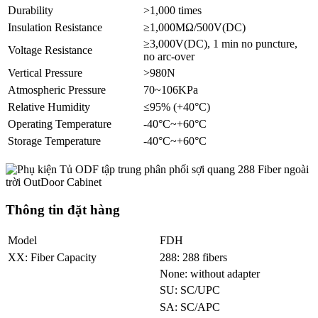
Durability
>1,000 times
Insulation Resistance
≥1,000MΩ/500V(DC)
≥3,000V(DC), 1 min no puncture,
Voltage Resistance
no arc-over
Vertical Pressure
>980N
Atmospheric Pressure
70~106KPa
Relative Humidity
≤95% (+40°C)
Operating Temperature
-40°C~+60°C
Storage Temperature
-40°C~+60°C
Thông tin đặt hàng
Model
FDH
XX: Fiber Capacity
288: 288 fibers
None: without adapter
SU: SC/UPC
SA: SC/APC