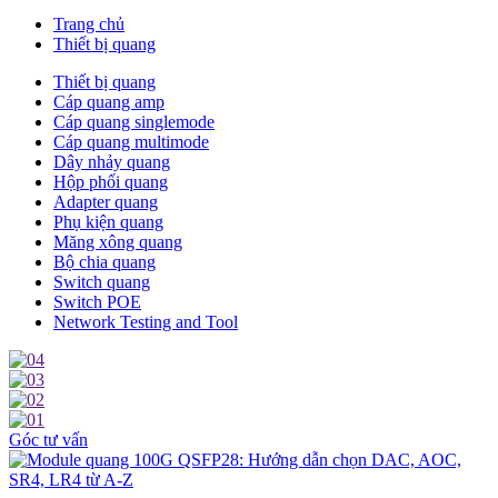
Trang chủ
Thiết bị quang
Thiết bị quang
Cáp quang amp
Cáp quang singlemode
Cáp quang multimode
Dây nhảy quang
Hộp phối quang
Adapter quang
Phụ kiện quang
Măng xông quang
Bộ chia quang
Switch quang
Switch POE
Network Testing and Tool
Góc tư vấn