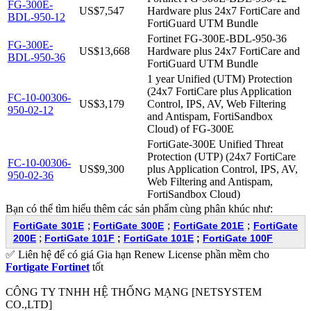
FG-300E-
US$7,547
Hardware plus 24x7 FortiCare and
BDL-950-12
FortiGuard UTM Bundle
Fortinet FG-300E-BDL-950-36
FG-300E-
US$13,668
Hardware plus 24x7 FortiCare and
BDL-950-36
FortiGuard UTM Bundle
1 year Unified (UTM) Protection
(24x7 FortiCare plus Application
FC-10-00306-
US$3,179
Control, IPS, AV, Web Filtering
950-02-12
and Antispam, FortiSandbox
Cloud) of FG-300E
FortiGate-300E Unified Threat
Protection (UTP) (24x7 FortiCare
FC-10-00306-
US$9,300
plus Application Control, IPS, AV,
950-02-36
Web Filtering and Antispam,
FortiSandbox Cloud)
Bạn có thể tìm hiểu thêm các sản phẩm cùng phân khúc như:
;
;
;
FortiGate 301E
FortiGate 300E
FortiGate 201E
FortiGate
;
200E
FortiGate 101F
;
FortiGate 101E
;
FortiGate 100F
✅ Liên hệ để có giá Gia hạn Renew License phần mềm cho
Fortigate Fortinet
tốt
CÔNG TY TNHH HỆ THỐNG MẠNG [NETSYSTEM
CO.,LTD]