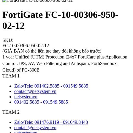
FortiGate FC-10-00306-950-
02-12
SKU:
FC-10-00306-950-02-12
(GIÁ BÁN có thể liên tục thay đổi không báo trước)
1 year Unified (UTM) Protection (24x7 FortiCare plus Application
Control, IPS, AV, Web Filtering and Antispam, FortiSandbox
Cloud) of FG-300E
TEAM 1
Zalo/Tele: 091402.5885 - 091549.5885
contact@netsystem.vn
netsystemvn
091402.5885 - 091549.5885
TEAM 2
Zalo/Tele: 091476.9119 - 091649.8448
contact@netsystem.vn
netsystemvn