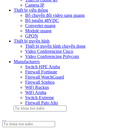
Camera IP
Thiết bị viễn thông
Bộ chuyển đổi video sang quang
Bộ nguồn 48VDC
Converter quang
Module quang
GPON
Thiết bị truyền hình
Thiết bị truyền hình chuyên dụng
Video Conferencing Cisco
Video Conferencing Polycom
Manufacturers
Switch HPE Aruba
Firewall Fortigate
Firewall WatchGuard
Firewall Sophos
WiFi Ruckus
WiFi Aruba
Switch Extreme
Firewall Palo Alto