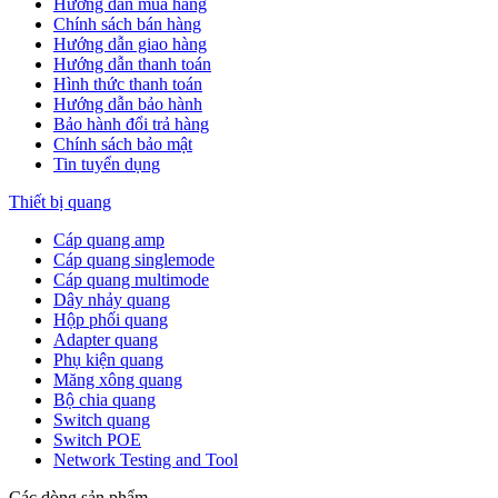
Hướng dẫn mua hàng
Chính sách bán hàng
Hướng dẫn giao hàng
Hướng dẫn thanh toán
Hình thức thanh toán
Hướng dẫn bảo hành
Bảo hành đổi trả hàng
Chính sách bảo mật
Tin tuyển dụng
Thiết bị quang
Cáp quang amp
Cáp quang singlemode
Cáp quang multimode
Dây nhảy quang
Hộp phối quang
Adapter quang
Phụ kiện quang
Măng xông quang
Bộ chia quang
Switch quang
Switch POE
Network Testing and Tool
Các dòng sản phẩm