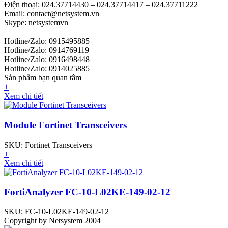
Điện thoại: 024.37714430 – 024.37714417 – 024.37711222
Email: contact@netsystem.vn
Skype: netsystemvn
Hotline/Zalo: 0915495885
Hotline/Zalo: 0914769119
Hotline/Zalo: 0916498448
Hotline/Zalo: 0914025885
Sản phẩm bạn quan tâm
+
Xem chi tiết
Module Fortinet Transceivers
SKU: Fortinet Transceivers
+
Xem chi tiết
FortiAnalyzer FC-10-L02KE-149-02-12
SKU: FC-10-L02KE-149-02-12
Copyright by Netsystem 2004