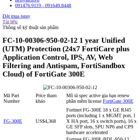
091476.9119 - 091649.8448
Đặt mua ngay
Tài liệu
Thông số kỹ thuật sản phẩm
FC-10-00306-950-02-12 ​1 year Unified
(UTM) Protection (24x7 FortiCare plus
Application Control, IPS, AV, Web
Filtering and Antispam, FortiSandbox
Cloud) of FortiGate 300E
Mã Part
Price tham
Mô tả spec active gia hạn renew
Number
khảo
phần mềm license
FortiGate 300E
Fortinet FG-300E 18 x GE RJ45
ports (including 1 x MGMT port, 1
FG-300E
US$4,368
X HA port, 16 x switch ports), 16 x
GE SFP slots, SPU NP6 and CP9
hardware accelerated
Fortinet FG-300E-BDL-950-12