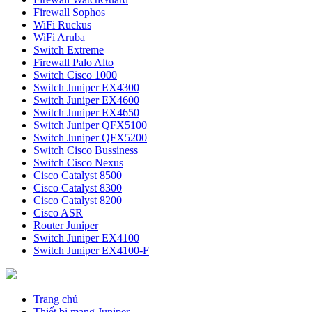
Firewall Sophos
WiFi Ruckus
WiFi Aruba
Switch Extreme
Firewall Palo Alto
Switch Cisco 1000
Switch Juniper EX4300
Switch Juniper EX4600
Switch Juniper EX4650
Switch Juniper QFX5100
Switch Juniper QFX5200
Switch Cisco Bussiness
Switch Cisco Nexus
Cisco Catalyst 8500
Cisco Catalyst 8300
Cisco Catalyst 8200
Cisco ASR
Router Juniper
Switch Juniper EX4100
Switch Juniper EX4100-F
Trang chủ
Thiết bị mạng Juniper