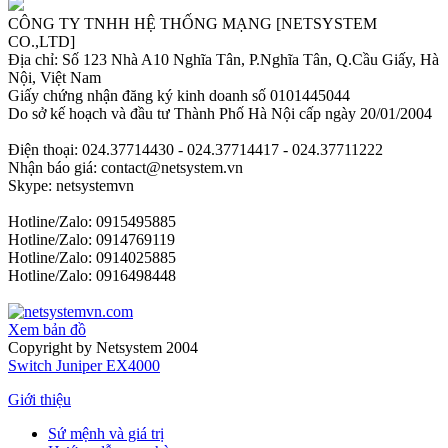
CÔNG TY TNHH HỆ THỐNG MẠNG [NETSYSTEM
CO.,LTD]
Địa chỉ: Số 123 Nhà A10 Nghĩa Tân, P.Nghĩa Tân, Q.Cầu Giấy, Hà
Nội, Việt Nam
Giấy chứng nhận đăng ký kinh doanh số 0101445044
Do sở kế hoạch và đầu tư Thành Phố Hà Nội cấp ngày 20/01/2004
Điện thoại: 024.37714430 - 024.37714417 - 024.37711222
Nhận báo giá: contact@netsystem.vn
Skype: netsystemvn
Hotline/Zalo: 0915495885
Hotline/Zalo: 0914769119
Hotline/Zalo: 0914025885
Hotline/Zalo: 0916498448
Xem bản đồ
Copyright by Netsystem 2004
Switch Juniper EX4000
Giới thiệu
Sứ mệnh và giá trị