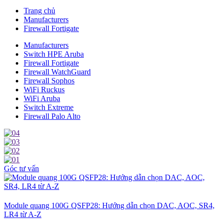
Trang chủ
Manufacturers
Firewall Fortigate
Manufacturers
Switch HPE Aruba
Firewall Fortigate
Firewall WatchGuard
Firewall Sophos
WiFi Ruckus
WiFi Aruba
Switch Extreme
Firewall Palo Alto
Góc tư vấn
Module quang 100G QSFP28: Hướng dẫn chọn DAC, AOC, SR4,
LR4 từ A-Z