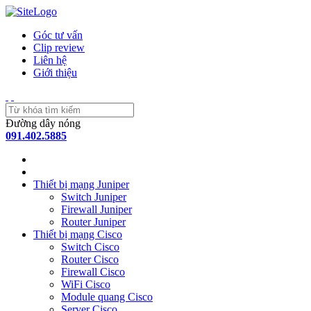
Góc tư vấn
Clip review
Liên hệ
Giới thiệu
Đường dây nóng
091.402.5885
Thiết bị mạng Juniper
Switch Juniper
Firewall Juniper
Router Juniper
Thiết bị mạng Cisco
Switch Cisco
Router Cisco
Firewall Cisco
WiFi Cisco
Module quang Cisco
Server Cisco