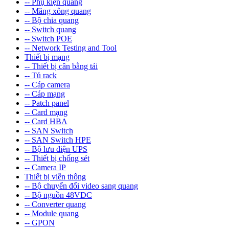
-- Phụ kiện quang
-- Măng xông quang
-- Bộ chia quang
-- Switch quang
-- Switch POE
-- Network Testing and Tool
Thiết bị mạng
-- Thiết bị cân bằng tải
-- Tủ rack
-- Cáp camera
-- Cáp mạng
-- Patch panel
-- Card mạng
-- Card HBA
-- SAN Switch
-- SAN Switch HPE
-- Bộ lưu điện UPS
-- Thiết bị chống sét
-- Camera IP
Thiết bị viễn thông
-- Bộ chuyển đổi video sang quang
-- Bộ nguồn 48VDC
-- Converter quang
-- Module quang
-- GPON