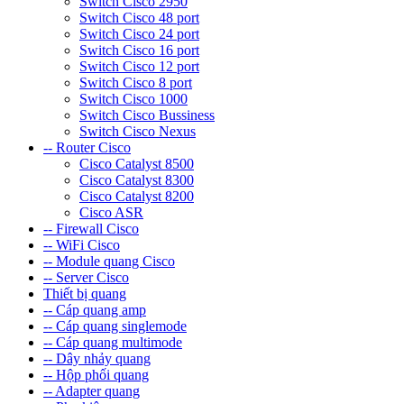
Switch Cisco 2950
Switch Cisco 48 port
Switch Cisco 24 port
Switch Cisco 16 port
Switch Cisco 12 port
Switch Cisco 8 port
Switch Cisco 1000
Switch Cisco Bussiness
Switch Cisco Nexus
-- Router Cisco
Cisco Catalyst 8500
Cisco Catalyst 8300
Cisco Catalyst 8200
Cisco ASR
-- Firewall Cisco
-- WiFi Cisco
-- Module quang Cisco
-- Server Cisco
Thiết bị quang
-- Cáp quang amp
-- Cáp quang singlemode
-- Cáp quang multimode
-- Dây nhảy quang
-- Hộp phối quang
-- Adapter quang