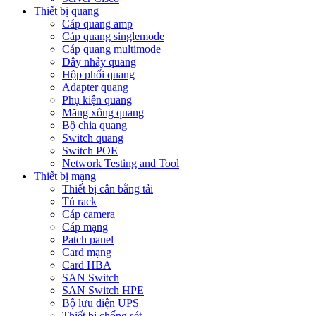
Thiết bị quang
Cáp quang amp
Cáp quang singlemode
Cáp quang multimode
Dây nhảy quang
Hộp phối quang
Adapter quang
Phụ kiện quang
Măng xông quang
Bộ chia quang
Switch quang
Switch POE
Network Testing and Tool
Thiết bị mạng
Thiết bị cân bằng tải
Tủ rack
Cáp camera
Cáp mạng
Patch panel
Card mạng
Card HBA
SAN Switch
SAN Switch HPE
Bộ lưu điện UPS
Thiết bị chống sét