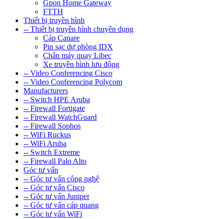
Gpon Home Gateway
FTTH
Thiết bị truyền hình
-- Thiết bị truyền hình chuyên dụng
Cáp Canare
Pin sạc dự phòng IDX
Chân máy quay Libec
Xe truyền hình lưu động
-- Video Conferencing Cisco
-- Video Conferencing Polycom
Manufacturers
-- Switch HPE Aruba
-- Firewall Fortigate
-- Firewall WatchGuard
-- Firewall Sophos
-- WiFi Ruckus
-- WiFi Aruba
-- Switch Extreme
-- Firewall Palo Alto
Góc tư vấn
-- Góc tư vấn công nghệ
-- Góc tư vấn Cisco
-- Góc tư vấn Juniper
-- Góc tư vấn cáp quang
-- Góc tư vấn WiFi