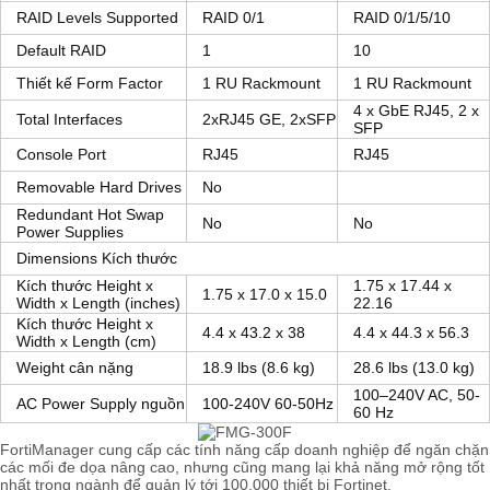
RAID Levels Supported
RAID 0/1
RAID 0/1/5/10
Default RAID
1
10
Thiết kế Form Factor
1 RU Rackmount
1 RU Rackmount
4 x GbE RJ45, 2 x
Total Interfaces
2xRJ45 GE, 2xSFP
SFP
Console Port
RJ45
RJ45
Removable Hard Drives
No
Redundant Hot Swap
No
No
Power Supplies
Dimensions Kích thước
Kích thước Height x
1.75 x 17.44 x
1.75 x 17.0 x 15.0
Width x Length (inches)
22.16
Kích thước Height x
4.4 x 43.2 x 38
4.4 x 44.3 x 56.3
Width x Length (cm)
Weight cân nặng
18.9 lbs (8.6 kg)
28.6 lbs (13.0 kg)
100–240V AC, 50-
AC Power Supply nguồn
100-240V 60-50Hz
60 Hz
FortiManager cung cấp các tính năng cấp doanh nghiệp để ngăn chặn
các mối đe dọa nâng cao, nhưng cũng mang lại khả năng mở rộng tốt
nhất trong ngành để quản lý tới 100.000 thiết bị Fortinet.