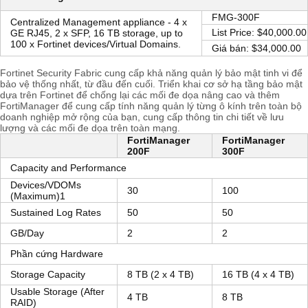
FMG-300F
Centralized Management appliance - 4 x
List Price: $40,000.00
GE RJ45, 2 x SFP, 16 TB storage, up to
100 x Fortinet devices/Virtual Domains.
Giá bán: $34,000.00
Fortinet Security Fabric cung cấp khả năng quản lý bảo mật tinh vi để
bảo vệ thống nhất, từ đầu đến cuối. Triển khai cơ sở hạ tầng bảo mật
dựa trên Fortinet để chống lại các mối đe dọa nâng cao và thêm
FortiManager để cung cấp tính năng quản lý từng ô kính trên toàn bộ
doanh nghiệp mở rộng của bạn, cung cấp thông tin chi tiết về lưu
lượng và các mối đe dọa trên toàn mạng.
FortiManager
FortiManager
200F
300F
Capacity and Performance
Devices/VDOMs
30
100
(Maximum)1
Sustained Log Rates
50
50
GB/Day
2
2
Phần cứng Hardware
Storage Capacity
8 TB (2 x 4 TB)
16 TB (4 x 4 TB)
Usable Storage (After
4 TB
8 TB
RAID)