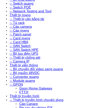
-- Switch quang
-- Switch POE
-- Network Testing and Tool
Thiết bị mạng
-- Thiết bị cân bằng tải
-- Tủ rack
-- Cáp camera
-- Cáp mạng
-- Patch panel
-- Card mạng
-- Card HBA
-- SAN Switch
-- SAN Switch HPE
-- Bộ lưu điện UPS
-- Thiết bị chống sét
-- Camera IP
Thiết bị viễn thông
-- Bộ chuyển đổi video sang quang
-- Bộ nguồn 48VDC
-- Converter quang
-- Module quang
-- GPON
Gpon Home Gateway
FTTH
Thiết bị truyền hình
-- Thiết bị truyền hình chuyên dụng
Cáp Canare
Pin sạc dự phòng IDX