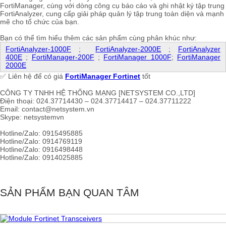
FortiManager, cùng với dòng công cụ báo cáo và ghi nhật ký tập trung
FortiAnalyzer, cung cấp giải pháp quản lý tập trung toàn diện và mạnh
mẽ cho tổ chức của bạn.
Bạn có thể tìm hiểu thêm các sản phẩm cùng phân khúc như:
FortiAnalyzer-1000F
;
FortiAnalyzer-2000E
;
FortiAnalyzer
400E
;
FortiManager-200F
;
FortiManager 1000F
;
FortiManager
2000E
✅ Liên hệ để có giá
FortiManager Fortinet
tốt
CÔNG TY TNHH HỆ THỐNG MẠNG [NETSYSTEM CO.,LTD]
Điện thoại: 024.37714430 – 024.37714417 – 024.37711222
Email: contact@netsystem.vn
Skype: netsystemvn
Hotline/Zalo: 0915495885
Hotline/Zalo: 0914769119
Hotline/Zalo: 0916498448
Hotline/Zalo: 0914025885
SẢN PHẨM BẠN QUAN TÂM