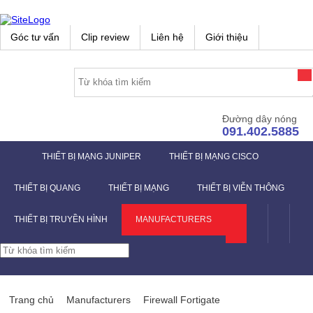
Góc tư vấn
Clip review
Liên hệ
Giới thiệu
Đường dây nóng
091.402.5885
THIẾT BỊ MẠNG JUNIPER
THIẾT BỊ MẠNG CISCO
THIẾT BỊ QUANG
THIẾT BỊ MẠNG
THIẾT BỊ VIỄN THÔNG
THIẾT BỊ TRUYỀN HÌNH
MANUFACTURERS
Trang chủ
Manufacturers
Firewall Fortigate