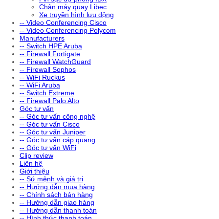
Chân máy quay Libec
Xe truyền hình lưu động
-- Video Conferencing Cisco
-- Video Conferencing Polycom
Manufacturers
-- Switch HPE Aruba
-- Firewall Fortigate
-- Firewall WatchGuard
-- Firewall Sophos
-- WiFi Ruckus
-- WiFi Aruba
-- Switch Extreme
-- Firewall Palo Alto
Góc tư vấn
-- Góc tư vấn công nghệ
-- Góc tư vấn Cisco
-- Góc tư vấn Juniper
-- Góc tư vấn cáp quang
-- Góc tư vấn WiFi
Clip review
Liên hệ
Giới thiệu
-- Sứ mệnh và giá trị
-- Hướng dẫn mua hàng
-- Chính sách bán hàng
-- Hướng dẫn giao hàng
-- Hướng dẫn thanh toán
-- Hình thức thanh toán