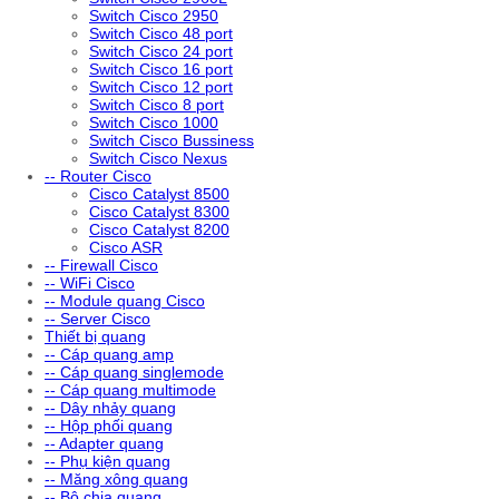
Switch Cisco 2950
Switch Cisco 48 port
Switch Cisco 24 port
Switch Cisco 16 port
Switch Cisco 12 port
Switch Cisco 8 port
Switch Cisco 1000
Switch Cisco Bussiness
Switch Cisco Nexus
-- Router Cisco
Cisco Catalyst 8500
Cisco Catalyst 8300
Cisco Catalyst 8200
Cisco ASR
-- Firewall Cisco
-- WiFi Cisco
-- Module quang Cisco
-- Server Cisco
Thiết bị quang
-- Cáp quang amp
-- Cáp quang singlemode
-- Cáp quang multimode
-- Dây nhảy quang
-- Hộp phối quang
-- Adapter quang
-- Phụ kiện quang
-- Măng xông quang
-- Bộ chia quang