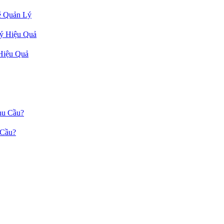
ễ Quản Lý
Hiệu Quả
 Cầu?