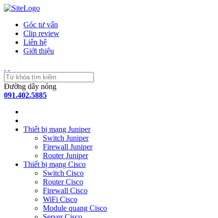
Góc tư vấn
Clip review
Liên hệ
Giới thiệu
Đường dây nóng
091.402.5885
Thiết bị mạng Juniper
Switch Juniper
Firewall Juniper
Router Juniper
Thiết bị mạng Cisco
Switch Cisco
Router Cisco
Firewall Cisco
WiFi Cisco
Module quang Cisco
Server Cisco