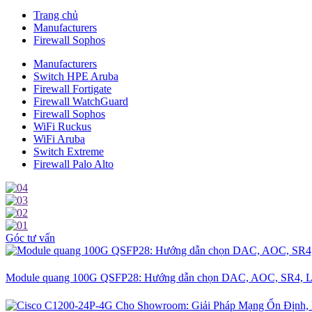
Trang chủ
Manufacturers
Firewall Sophos
Manufacturers
Switch HPE Aruba
Firewall Fortigate
Firewall WatchGuard
Firewall Sophos
WiFi Ruckus
WiFi Aruba
Switch Extreme
Firewall Palo Alto
Góc tư vấn
Module quang 100G QSFP28: Hướng dẫn chọn DAC, AOC, SR4, L