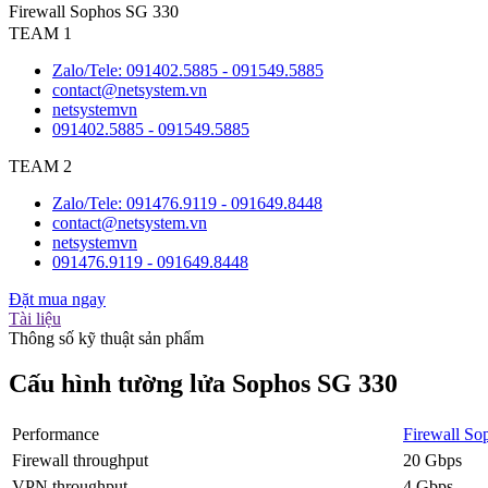
Firewall Sophos SG 330
TEAM 1
Zalo/Tele: 091402.5885 - 091549.5885
contact@netsystem.vn
netsystemvn
091402.5885 - 091549.5885
TEAM 2
Zalo/Tele: 091476.9119 - 091649.8448
contact@netsystem.vn
netsystemvn
091476.9119 - 091649.8448
Đặt mua ngay
Tài liệu
Thông số kỹ thuật sản phẩm
Cấu hình tường lửa Sophos SG 330
Performance
Firewall So
Firewall throughput
20 Gbps
VPN throughput
4 Gbps