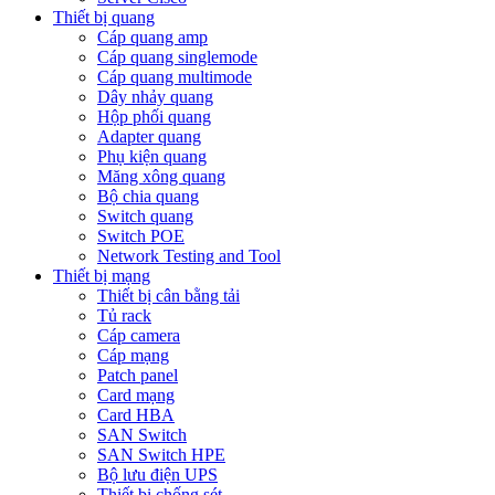
Thiết bị quang
Cáp quang amp
Cáp quang singlemode
Cáp quang multimode
Dây nhảy quang
Hộp phối quang
Adapter quang
Phụ kiện quang
Măng xông quang
Bộ chia quang
Switch quang
Switch POE
Network Testing and Tool
Thiết bị mạng
Thiết bị cân bằng tải
Tủ rack
Cáp camera
Cáp mạng
Patch panel
Card mạng
Card HBA
SAN Switch
SAN Switch HPE
Bộ lưu điện UPS
Thiết bị chống sét