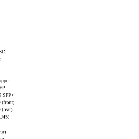
SSD
r
opper
SFP
GE SFP+
 (front)
 (rear)
J45)
ar)
on