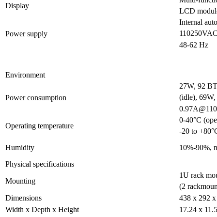
Display
LCD modul
Internal aut
110250VAC
Power supply
48-62 Hz
Environment
27W, 92 B
(idle), 69W
Power consumption
0.97A@110V 
0-40°C (ope
Operating temperature
-20 to +80°C
Humidity
10%-90%, n
Physical specifications
1U rack mo
Mounting
(2 rackmoun
Dimensions
438 x 292 
Width x Depth x Height
17.24 x 11.5