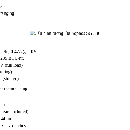
e
oranging
,
TU/hr, 0.47A@110V
, 235 BTU/hr,
(full load)
rating)
 (storage)
on-condensing
unt
t ears included)
x 44mm
 x 1.75 inches