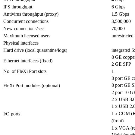
IPS throughput
6 Gbps
Antivirus throughput (proxy)
1.5 Gbps
Concurrent connections
3,500,000
New connections/sec
70,000
Maximum licensed users
unrestricted
Physical interfaces
Hard drive (local quarantine/logs)
integrated 
8 GE coppe
Ethernet interfaces (fixed)
2 GE SFP
No. of FleXi Port slots
1
8 port GE c
8 port GE 
FleXi Port modules (optional)
2 port 10 
2 x USB 3.0
1 x USB 2.0
1 x COM (R
I/O ports
(front)
1 x VGA (re
Multi-functi