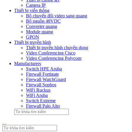
Camera IP
Thiết bị viễn thông
Bộ chuyển đổi video sang quang
Bộ nguồn 48VDC
Converter quang
Module quang
GPON
Thiết bị truyền hình
Thiết bị truyền hình chuyên dụng
Video Conferencing Cisco
Video Conferencing Polycom
Manufacturers
Switch HPE Aruba
Firewall Fortigate
Firewall WatchGuard
Firewall Sophos
WiFi Ruckus
WiFi Aruba
Switch Extreme
Firewall Palo Alto