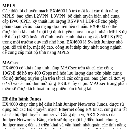
MPLS
Các thiết bị chuyển mạch EX4600 hỗ trợ một loạt các tính năng
MPLS, bao gồm L2VPN, L3VPN, bộ định tuyến biên nhà cung
cấp IPv6 (6PE), kỹ thuật lưu lượng RSVP và LDP để cho phép
phân đoạn và ảo hóa mạng dựa trên tiêu chuẩn. EX4600 có thể
được triển khai như một bộ định tuyến chuyển
mạch
nhãn MPLS độ
trễ thấp (LSR) hoặc bộ định tuyến cạnh nhà cung cấp MPLS (PE)
trong môi trường quy mô nhỏ hơn. EX4600 là Switch Juniper nhỏ
gọn, độ trễ thấp, mật độ cao, công suất thấp duy nhất trong ngành
để cung cấp một bộ tính năng MPLS.
MACsec
EX4600 có khả năng tính năng MACsec trên tất cả các cổng
10GbE để hỗ trợ 400 Gbps mã hóa lưu lượng dựa trên phần cứng
tốc độ đường truyền gần trên tất cả các cổng sợi, bao gồm cả đơn vị
cơ sở và các mô đun mở rộng 10GbE tùy chọn. MACsec trong phần
mềm sẽ được kích hoạt trong phiên bản tương lai.
Hệ điều hành Junos
EX4600 chạy cùng hệ điều hành Juniper Networks Junos, được sử
dụng bởi các Bộ chuyển mạch Ethernet dòng EX khác, cũng như tất
cả các bộ định tuyến Juniper và Cổng dịch vụ SRX Series của
Juniper Networks. Bằng cách sử dụng một hệ điều hành chung,
Juniper mang đến sự triển khai và vận hành nhất quán các tính năng