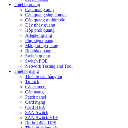
Thiết bị quang
Cáp quang amp
Cáp quang singlemode
Cáp quang multimode
Dây nhảy quang
Hộp phối quang
Adapter quang
Phụ kiện quang
Măng xông quang
Bộ chia quang
Switch quang
Switch POE
Network Testing and Tool
Thiết bị mạng
Thiết bị cân bằng tải
Tủ rack
Cáp camera
Cáp mạng
Patch panel
Card mạng
Card HBA
SAN Switch
SAN Switch HPE
Bộ lưu điện UPS
Thiết bị chống sét