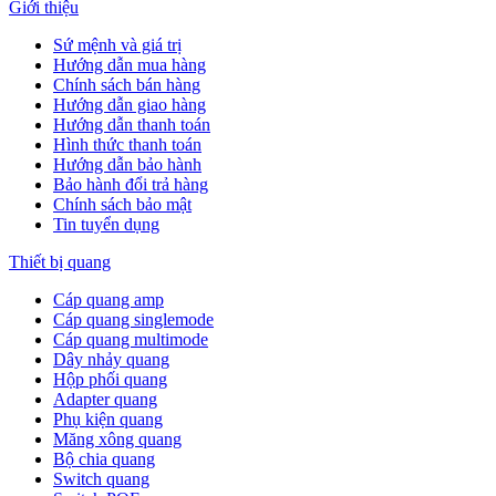
Giới thiệu
Sứ mệnh và giá trị
Hướng dẫn mua hàng
Chính sách bán hàng
Hướng dẫn giao hàng
Hướng dẫn thanh toán
Hình thức thanh toán
Hướng dẫn bảo hành
Bảo hành đổi trả hàng
Chính sách bảo mật
Tin tuyển dụng
Thiết bị quang
Cáp quang amp
Cáp quang singlemode
Cáp quang multimode
Dây nhảy quang
Hộp phối quang
Adapter quang
Phụ kiện quang
Măng xông quang
Bộ chia quang
Switch quang