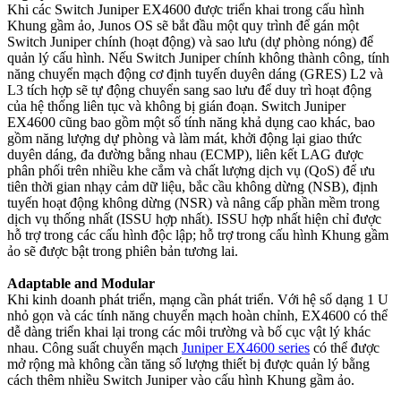
Khi các Switch Juniper EX4600 được triển khai trong cấu hình
Khung gầm ảo, Junos OS sẽ bắt đầu một quy trình để gán một
Switch Juniper chính (hoạt động) và sao lưu (dự phòng nóng) để
quản lý cấu hình. Nếu Switch Juniper chính không thành công, tính
năng chuyển mạch động cơ định tuyến duyên dáng (GRES) L2 và
L3 tích hợp sẽ tự động chuyển sang sao lưu để duy trì hoạt động
của hệ thống liên tục và không bị gián đoạn. Switch Juniper
EX4600 cũng bao gồm một số tính năng khả dụng cao khác, bao
gồm năng lượng dự phòng và làm mát, khởi động lại giao thức
duyên dáng, đa đường bằng nhau (ECMP), liên kết LAG được
phân phối trên nhiều khe cắm và chất lượng dịch vụ (QoS) để ưu
tiên thời gian nhạy cảm dữ liệu, bắc cầu không dừng (NSB), định
tuyến hoạt động không dừng (NSR) và nâng cấp phần mềm trong
dịch vụ thống nhất (ISSU hợp nhất). ISSU hợp nhất hiện chỉ được
hỗ trợ trong các cấu hình độc lập; hỗ trợ trong cấu hình Khung gầm
ảo sẽ được bật trong phiên bản tương lai.
Adaptable and Modular
Khi kinh doanh phát triển, mạng cần phát triển. Với hệ số dạng 1 U
nhỏ gọn và các tính năng chuyển
mạch
hoàn chỉnh, EX4600 có thể
dễ dàng triển khai lại trong các môi trường và bố cục vật lý khác
nhau. Công suất chuyển
mạch
Juniper
EX4600 series
có thể được
mở rộng mà không cần tăng số lượng thiết bị được quản lý bằng
cách thêm nhiều Switch Juniper vào cấu hình Khung gầm ảo.