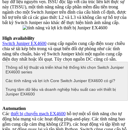
bay dữ liệu nguyên vẹn. ISSU độc lập với cấu trúc liên kết thực sự
này (TISSU), một tính năng nâng cấp phần mềm đầu tiên trong
ngành cho một Switch Juniper trên đỉnh của cấu hình cố định, được
hỗ trợ trên tất cả các giao thức L2 và L3 và không cần sự hỗ trợ của
bất kỳ Switch Juniper nào khác để thực hiện hình ảnh nâng cấp.
High availability​
Switch Juniper EX4600
cung cấp nguồn cung cấp điện xoay chiều
chia sẻ tải kép bên trong và quạt biến đổi dự phòng như các tính
năng tiêu chuẩn, bảo vệ Switch Juniper khỏi một nguồn cung cấp
điện duy nhất hoặc lỗi quạt. Tùy chọn nguồn DC cũng có sẵn.
Thông số kỹ thuật và triển khai hệ thống khi chọn Switch Juniper
EX4600 series
Các tính năng và lợi ích Core Switch Juniper EX4600 có gì?
Trung tâm dữ liệu và doanh nghiệp hiệu suất cao với thiết bị
Juniper EX4600
Automation​
Các
thiết bị chuyển mạch EX4600
hỗ trợ một số tính năng cho tự
động hóa mạng và các hoạt động plug-and-play. Các tính năng bao
gồm cung cấp cảm ứng không (ZTP), các hoạt động và tập lệnh sự
kiện, tự động quay lại và tập lệnh Python. Switch cũng cung cấp hỗ