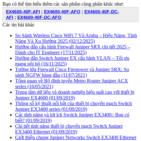
Bạn có thể tìm hiểu thêm các sản phẩm cùng phân khúc như:
EX4600-40F-AFI
;
EX4600-40F-AFO
;
EX4600-40F-DC-
AFI
;
EX4600-40F-DC-AFO
Các tin bài khác
So Sánh Wireless Cisco WiFi 7 Và Aruba – Hiệu Năng, Tính
Năng Và Xu Hướng 2025
(02/12/2025)
Hướng dẫn cấu hình Firewall Juniper SRX chi tiết 2025 –
Dành cho IT Engineer
(17/11/2025)
Hướng dẫn Switch Juniper EX cấu hình VLAN – Tối ưu
mạng nội bộ
(16/11/2025)
Tường lửa Firewall Cisco Firepower và Juniper SRX: So
sánh NGFW hàng đầu
(11/07/2021)
Tổng quan về Bộ định tuyến Metro Router Juniper ACX
series
(16/05/2021)
Trung tâm dữ liệu và doanh nghiệp hiệu suất cao với thiết bị
Juniper EX4600
(01/09/2019)
Thông số kỹ thuật nổi bật của thiết bị chuyển mạch Switch
Juniper EX3400 series
(01/09/2019)
Các tính năng và lợi ích Switch Juniper EX3400:: Bạn có
biết?
(01/09/2019)
Chi tiết tính năng thiết bị chuyển mạch Switch Juniper
EX3400 Ethernet
(01/09/2019)
Giới thiệu chung Juniper Networks Switch EX3400 Ethernet