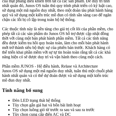
của mặt phẳng điều khiển trên tất cả các sản phẩm. Để duy trì tính
nhất quán đó, Junos OS tuân thủ quy trình phát triển có kỷ luật cao,
sử dụng một mã nguồn duy nhất, theo một đoàn tàu phát hành hàng
quý và sử dụng một kiến ​​trúc mô đun có tính sẵn sàng cao để ngăn
chặn các lỗi bị cô lập trong toàn bộ hệ thống.
Các thuộc tính này là nền tảng cho giá trị cốt lõi của phần mềm, cho
phép tất cả các sản phẩm do Junos OS hỗ trợ được cập nhật đồng
thời với cùng một bản phát hành phần mềm. Tất cả các tính năng
đều được kiểm tra hồi quy hoàn toàn, làm cho mỗi bản phát hành
mới trở thành siêu bộ thực sự của phiên bản trước. Khách hàng có
thể triển khai phần mềm với sự tự tin hoàn toàn rằng tất cả các khả
năng hiện có sẽ được duy trì và vận hành theo cùng một cách.
Phần mềm JUNOS - Hệ điều hành, Relase và Architecture
Junos OS sử dụng một mã nguồn duy nhất, tuân thủ một chuỗi phát
hành nhất quán và có thể dự đoán được và sử dụng một kiến ​​trúc
mô đun duy nhất.
Tính năng bổ sung
Đèn LED trạng thái hệ thống
Tùy chọn gắn giá hai và bốn bài linh hoạt
Tùy chọn luồng gió từ trước ra sau và sau ra trước
Tùy chọn cung cấp điện AC và DC