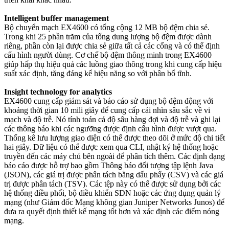
Intelligent buffer management
Bộ chuyển mạch EX4600 có tổng cộng 12 MB bộ đệm chia sẻ.
Trong khi 25 phần trăm của tổng dung lượng bộ đệm được dành
riêng, phần còn lại được chia sẻ giữa tất cả các cổng và có thể định
cấu hình người dùng. Cơ chế bộ đệm thông minh trong EX4600
giúp hấp thụ hiệu quả các luồng giao thông trong khi cung cấp hiệu
suất xác định, tăng đáng kể hiệu năng so với phân bổ tĩnh.
Insight technology for analytics
EX4600 cung cấp giám sát và báo cáo sử dụng bộ đệm động với
khoảng thời gian 10 mili giây để cung cấp cái nhìn sâu sắc về vi
mạch và độ trễ. Nó tính toán cả độ sâu hàng đợi và độ trễ và ghi lại
các thông báo khi các ngưỡng được định cấu hình được vượt qua.
Thống kê lưu lượng giao diện có thể được theo dõi ở mức độ chi tiết
hai giây. Dữ liệu có thể được xem qua CLI, nhật ký hệ thống hoặc
truyền đến các máy chủ bên ngoài để phân tích thêm. Các định dạng
báo cáo được hỗ trợ bao gồm Thông báo đối tượng tập lệnh Java
(JSON), các giá trị được phân tách bằng dấu phẩy (CSV) và các giá
trị được phân tách (TSV). Các tệp này có thể được sử dụng bởi các
hệ thống điều phối, bộ điều khiển SDN hoặc các ứng dụng quản lý
mạng (như Giám đốc Mạng không gian Juniper Networks Junos) để
đưa ra quyết định thiết kế mạng tốt hơn và xác định các điểm nóng
mạng.