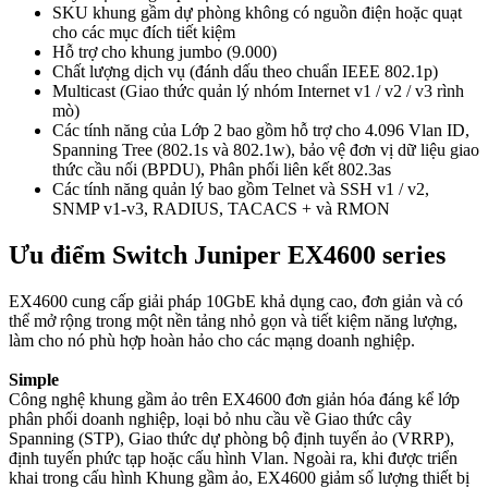
SKU khung gầm dự phòng không có nguồn điện hoặc quạt
cho các mục đích tiết kiệm
Hỗ trợ cho khung jumbo (9.000)
Chất lượng dịch vụ (đánh dấu theo chuẩn IEEE 802.1p)
Multicast (Giao thức quản lý nhóm Internet v1 / v2 / v3 rình
mò)
Các tính năng của Lớp 2 bao gồm hỗ trợ cho 4.096 Vlan ID,
Spanning Tree (802.1s và 802.1w), bảo vệ đơn vị dữ liệu giao
thức cầu nối (BPDU), Phân phối liên kết 802.3as
Các tính năng quản lý bao gồm Telnet và SSH v1 / v2,
SNMP v1-v3, RADIUS, TACACS + và RMON
Ưu điểm Switch Juniper
EX4600 series
EX4600 cung cấp giải pháp 10GbE khả dụng cao, đơn giản và có
thể mở rộng trong một nền tảng nhỏ gọn và tiết kiệm năng lượng,
làm cho nó phù hợp hoàn hảo cho các mạng doanh nghiệp.
Simple
Công nghệ khung gầm ảo trên EX4600 đơn giản hóa đáng kể lớp
phân phối doanh nghiệp, loại bỏ nhu cầu về Giao thức cây
Spanning (STP), Giao thức dự phòng bộ định tuyến ảo (VRRP),
định tuyến phức tạp hoặc cấu hình Vlan. Ngoài ra, khi được triển
khai trong cấu hình Khung gầm ảo, EX4600 giảm số lượng thiết bị