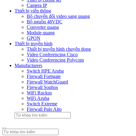
Camera IP
Thiết bị viễn thông
Bộ chuyển đổi video sang quang
Bộ nguồn 48VDC
Converter quang
Module quang
GPON
Thiết bị truyền hình
Thiết bị truyền hình chuyên dụng
Video Conferencing Cisco
Video Conferencing Polycom
Manufacturers
Switch HPE Aruba
Firewall Fortigate
Firewall WatchGuard
Firewall Sophos
WiFi Ruckus
WiFi Aruba
Switch Extreme
Firewall Palo Alto