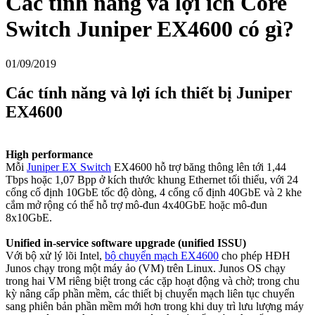
Các tính năng và lợi ích Core
Switch Juniper EX4600 có gì?
01/09/2019
Các tính năng và lợi ích
thiết bị Juniper
EX4600
High performance​
Mỗi
Juniper EX Switch
EX4600 hỗ trợ băng thông lên tới 1,44
Tbps hoặc 1,07 Bpp ở kích thước khung Ethernet tối thiểu, với 24
cổng cố định 10GbE tốc độ dòng, 4 cổng cố định 40GbE và 2 khe
cắm mở rộng có thể hỗ trợ mô-đun 4x40GbE hoặc mô-đun
8x10GbE.
Unified in-service software upgrade (unified ISSU)​
Với bộ xử lý lõi Intel,
bộ chuyển
mạch
EX4600
cho phép HĐH
Junos chạy trong một máy ảo (VM) trên Linux. Junos OS chạy
trong hai VM riêng biệt trong các cặp hoạt động và chờ; trong chu
kỳ nâng cấp phần mềm, các thiết bị chuyển mạch liên tục chuyển
sang phiên bản phần mềm mới hơn trong khi duy trì lưu lượng máy