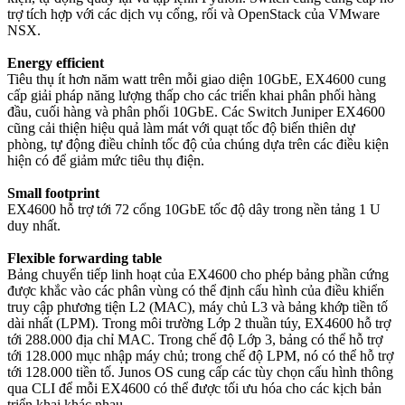
trợ tích hợp với các dịch vụ cổng, rối và OpenStack của VMware
NSX.
Energy efficient​
Tiêu thụ ít hơn năm watt trên mỗi giao diện 10GbE, EX4600 cung
cấp giải pháp năng lượng thấp cho các triển khai phân phối hàng
đầu, cuối hàng và phân phối 10GbE. Các Switch Juniper EX4600
cũng cải thiện hiệu quả làm mát với quạt tốc độ biến thiên dự
phòng, tự động điều chỉnh tốc độ của chúng dựa trên các điều kiện
hiện có để giảm mức tiêu thụ điện.
Small footprint
EX4600 hỗ trợ tới 72 cổng 10GbE tốc độ dây trong nền tảng 1 U
duy nhất.
Flexible forwarding table
Bảng chuyển tiếp linh hoạt của EX4600 cho phép bảng phần cứng
được khắc vào các phân vùng có thể định cấu hình của điều khiển
truy cập phương tiện L2 (MAC), máy chủ L3 và bảng khớp tiền tố
dài nhất (LPM). Trong môi trường Lớp 2 thuần túy, EX4600 hỗ trợ
tới 288.000 địa chỉ MAC. Trong chế độ Lớp 3, bảng có thể hỗ trợ
tới 128.000 mục nhập máy chủ; trong chế độ LPM, nó có thể hỗ trợ
tới 128.000 tiền tố. Junos OS cung cấp các tùy chọn cấu hình thông
qua CLI để mỗi EX4600 có thể được tối ưu hóa cho các kịch bản
triển khai khác nhau.