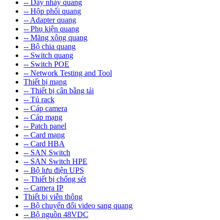
-- Dây nhảy quang
-- Hộp phối quang
-- Adapter quang
-- Phụ kiện quang
-- Măng xông quang
-- Bộ chia quang
-- Switch quang
-- Switch POE
-- Network Testing and Tool
Thiết bị mạng
-- Thiết bị cân bằng tải
-- Tủ rack
-- Cáp camera
-- Cáp mạng
-- Patch panel
-- Card mạng
-- Card HBA
-- SAN Switch
-- SAN Switch HPE
-- Bộ lưu điện UPS
-- Thiết bị chống sét
-- Camera IP
Thiết bị viễn thông
-- Bộ chuyển đổi video sang quang
-- Bộ nguồn 48VDC