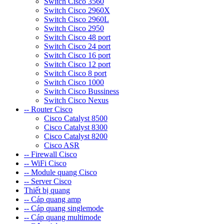
Switch Cisco 3560
Switch Cisco 2960X
Switch Cisco 2960L
Switch Cisco 2950
Switch Cisco 48 port
Switch Cisco 24 port
Switch Cisco 16 port
Switch Cisco 12 port
Switch Cisco 8 port
Switch Cisco 1000
Switch Cisco Bussiness
Switch Cisco Nexus
-- Router Cisco
Cisco Catalyst 8500
Cisco Catalyst 8300
Cisco Catalyst 8200
Cisco ASR
-- Firewall Cisco
-- WiFi Cisco
-- Module quang Cisco
-- Server Cisco
Thiết bị quang
-- Cáp quang amp
-- Cáp quang singlemode
-- Cáp quang multimode