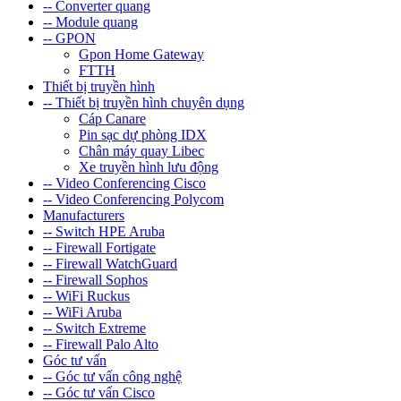
-- Converter quang
-- Module quang
-- GPON
Gpon Home Gateway
FTTH
Thiết bị truyền hình
-- Thiết bị truyền hình chuyên dụng
Cáp Canare
Pin sạc dự phòng IDX
Chân máy quay Libec
Xe truyền hình lưu động
-- Video Conferencing Cisco
-- Video Conferencing Polycom
Manufacturers
-- Switch HPE Aruba
-- Firewall Fortigate
-- Firewall WatchGuard
-- Firewall Sophos
-- WiFi Ruckus
-- WiFi Aruba
-- Switch Extreme
-- Firewall Palo Alto
Góc tư vấn
-- Góc tư vấn công nghệ
-- Góc tư vấn Cisco