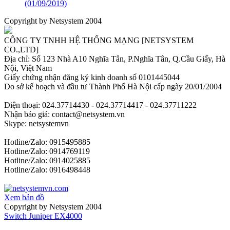
(01/09/2019)
Copyright by Netsystem 2004
CÔNG TY TNHH HỆ THỐNG MẠNG [NETSYSTEM
CO.,LTD]
Địa chỉ: Số 123 Nhà A10 Nghĩa Tân, P.Nghĩa Tân, Q.Cầu Giấy, Hà
Nội, Việt Nam
Giấy chứng nhận đăng ký kinh doanh số 0101445044
Do sở kế hoạch và đầu tư Thành Phố Hà Nội cấp ngày 20/01/2004
Điện thoại: 024.37714430 - 024.37714417 - 024.37711222
Nhận báo giá: contact@netsystem.vn
Skype: netsystemvn
Hotline/Zalo: 0915495885
Hotline/Zalo: 0914769119
Hotline/Zalo: 0914025885
Hotline/Zalo: 0916498448
Xem bản đồ
Copyright by Netsystem 2004
Switch Juniper EX4000