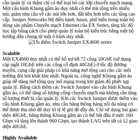
cần quản lý và thậm chí có thể loại bỏ các lớp chuyển
mạch
mạng.
Một cấu hình Khung gầm ảo duy nhất có thể trải rộng trên nhiều
nút, giảm nhu cầu về các nút lớn hơn, đắt tiền hơn trên các tầng cao
cấp. Juniper Networks Hệ điều hành Junos, phổ biến trong toàn bộ
dòng sản phẩm Chuyển mạch Ethernet của EX Series, tăng tốc độ
học tập bằng cách cho phép quản lý toàn bộ kiến ​​trúc bằng một bộ
hướng dẫn chung từ một ô kính duy nhất.
Scalable
Một EX4600 duy nhất có thể hỗ trợ tới 72 cổng 10GbE (sử dụng
cáp ngắt 10GbE trên các cổng cố định 40GbE) ở tốc độ đường
truyền, cung cấp giải pháp có khả năng mở rộng cao cho các môi
trường đòi hỏi khắt khe nhất. Ngoài ra, công nghệ Khung gầm ảo
giúp dễ dàng mở rộng quy mô mạng trong khi giảm độ phức tạp
quản lý. Bằng cách thêm các Switch Juniper vào cấu hình Khung
gầm ảo, có thể tăng số lượng cổng chuyển
mạch
mà không cần tăng
số lượng thiết bị cần quản lý. Khi các Switch Juniper được thêm vào
cấu hình Khung gầm ảo, nhu cầu băng thông bảng nối đa năng có
thể được thu nhỏ để duy trì tỷ lệ ghi đè đầy đủ. Chỉ sử dụng hai giao
diện 40GbE, băng thông Khung gầm ảo có thể bắt đầu ở mức 160
Gbps và tăng lên thành 960 Gbps, tạo thành LAG trên tất cả 12 giao
diện 40GbE.
Highly Available