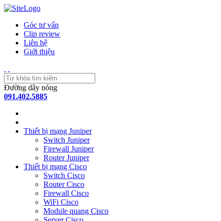
Góc tư vấn
Clip review
Liên hệ
Giới thiệu
Đường dây nóng
091.402.5885
Thiết bị mạng Juniper
Switch Juniper
Firewall Juniper
Router Juniper
Thiết bị mạng Cisco
Switch Cisco
Router Cisco
Firewall Cisco
WiFi Cisco
Module quang Cisco
Server Cisco