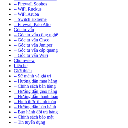
-- Firewall Sophos
-- WiFi Ruckus
-- WiFi Aruba
-- Switch Extreme
-- Firewall Palo Alto
Góc tư vấn
-- Góc tư vấn công nghệ
-- Góc tư vấn Cisco
-- Góc tư vấn Juniper
-- Góc tư vấn cáp quang
-- Góc tư vấn WiFi
Clip review
Liên hệ
Giới thiệu
-- Sứ mệnh và giá trị
-- Hướng dẫn mua hàng
-- Chính sách bán hàng
-- Hướng dẫn giao hàng
-- Hướng dẫn thanh toán
-- Hình thức thanh toán
-- Hướng dẫn bảo hành
-- Bảo hành đổi trả hàng
-- Chính sách bảo mật
-- Tin tuyển dụng