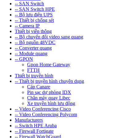
-- SAN Switch
-- SAN Switch HPE
-- Bộ lưu điện UPS
-- Thiết bị chống sét
-- Camera IP
Thiết bị viễn thông
-- Bộ chuyển đổi video sang quang
-- Bộ nguồn 48VDC
-- Converter quang
-- Module quang
-- GPON
Gpon Home Gateway
FTTH
Thiết bị truyền hình
-- Thiết bị truyền hình chuyên dụng
Cáp Canare
Pin sạc dự phòng IDX
Chân máy quay Libec
Xe truyền hình lưu động
-- Video Conferencing Cisco
-- Video Conferencing Polycom
Manufacturers
-- Switch HPE Aruba
-- Firewall Fortigate
-- Firewall WatchGuard