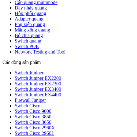
Cáp quang multimode
Dây nhảy quang
Hộp phối quang
Adapter quang
Phụ kiện quang
Măng xông quang
Bộ chia quang
Switch quang
Switch POE
Network Testing and Tool
Các dòng sản phẩm
Switch Juniper
Switch Juniper EX2200
Switch Juniper EX2300
Switch Juniper EX3400
Switch Juniper EX4400
Firewall Juniper
Switch Cisco
Switch Cisco 9000
Switch Cisco 3850
Switch Cisco 3650
Switch Cisco 2960X
Switch Cisco 2960L