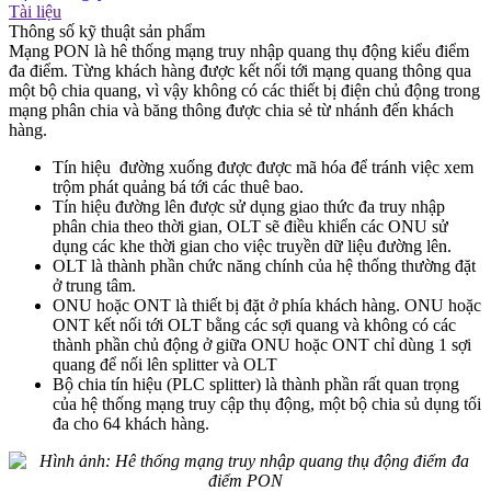
Tài liệu
Thông số kỹ thuật sản phẩm
Mạng PON là hê thống mạng truy nhập quang thụ động kiểu điểm
đa điểm. Từng khách hàng được kết nối tới mạng quang thông qua
một bộ chia quang, vì vậy không có các thiết bị điện chủ động trong
mạng phân chia và băng thông được chia sẻ từ nhánh đến khách
hàng.
Tín hiệu đường xuống được được mã hóa để tránh việc xem
trộm phát quảng bá tới các thuê bao.
Tín hiệu đường lên được sử dụng giao thức đa truy nhập
phân chia theo thời gian, OLT sẽ điều khiển các ONU sử
dụng các khe thời gian cho việc truyền dữ liệu đường lên.
OLT là thành phần chức năng chính của hệ thống thường đặt
ở trung tâm.
ONU hoặc ONT là thiết bị đặt ở phía khách hàng. ONU hoặc
ONT kết nối tới OLT bằng các sợi quang và không có các
thành phần chủ động ở giữa ONU hoặc ONT chỉ dùng 1 sợi
quang để nối lên splitter và OLT
Bộ chia tín hiệu (PLC splitter) là thành phần rất quan trọng
của hệ thống mạng truy cập thụ động, một bộ chia sủ dụng tối
đa cho 64 khách hàng.