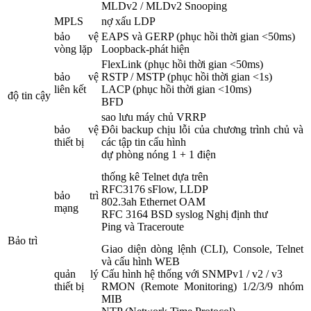
MLDv2 / MLDv2 Snooping
MPLS
nợ xấu LDP
bảo vệ
EAPS và GERP (phục hồi thời gian <50ms)
vòng lặp
Loopback-phát hiện
FlexLink (phục hồi thời gian <50ms)
bảo vệ
RSTP / MSTP (phục hồi thời gian <1s)
liên kết
LACP (phục hồi thời gian <10ms)
độ tin cậy
BFD
sao lưu máy chủ VRRP
bảo vệ
Đôi backup chịu lỗi của chương trình chủ và
thiết bị
các tập tin cấu hình
dự phòng nóng 1 + 1 điện
thống kê Telnet dựa trên
RFC3176 sFlow, LLDP
bảo trì
802.3ah Ethernet OAM
mạng
RFC 3164 BSD syslog Nghị định thư
Ping và Traceroute
Bảo trì
Giao diện dòng lệnh (CLI), Console, Telnet
và cấu hình WEB
quản lý
Cấu hình hệ thống với SNMPv1 / v2 / v3
thiết bị
RMON (Remote Monitoring) 1/2/3/9 nhóm
MIB