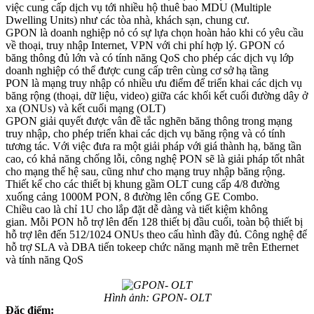
việc cung cấp dịch vụ tới nhiều hộ thuê bao MDU (Multiple
Dwelling Units) như các tòa nhà, khách sạn, chung cư.
GPON là doanh nghiệp nỏ có sự lựa chọn hoàn hảo khi có yêu cầu
về thoại, truy nhập Internet, VPN với chi phí hợp lý. GPON có
băng thông đủ lớn và có tính năng QoS cho phép các dịch vụ lớp
doanh nghiệp có thể được cung cấp trên cùng cơ sở hạ tầng
PON là mạng truy nhập có nhiều ưu điểm để triển khai các dịch vụ
băng rộng (thoại, dữ liệu, video) giữa các khối kết cuối đường dây ở
xa (ONUs) và kết cuối mạng (OLT)
GPON giải quyết được vân đề tắc nghẽn băng thông trong mạng
truy nhập, cho phép triển khai các dịch vụ băng rộng và có tính
tương tác. Với việc đưa ra một giải pháp với giá thành hạ, băng tần
cao, có khả năng chống lỗi, công nghệ PON sẽ là giải pháp tốt nhât
cho mạng thế hệ sau, cũng như cho mạng truy nhập băng rộng.
Thiết kế cho các thiết bị khung gầm OLT cung cấp 4/8 đường
xuống cảng 1000M PON, 8 đường lên cổng GE Combo.
Chiều cao là chỉ 1U cho lắp đặt dễ dàng và tiết kiệm không
gian. Mỗi PON hỗ trợ lên đến 128 thiết bị đầu cuối, toàn bộ thiết bị
hỗ trợ lên đến 512/1024 ONUs theo cấu hình đầy đủ. Công nghệ để
hỗ trợ SLA và DBA tiến tokeep chức năng mạnh mẽ trên Ethernet
và tính năng QoS
Hình ảnh: GPON- OLT
Đ
ặ
c đi
ể
m: