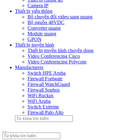
Camera IP
Thiết bị viễn thông
Bộ chuyển đổi video sang quang
Bộ nguồn 48VDC
Converter quang
Module quang
GPON
Thiết bị truyền hình
Thiết bị truyền hình chuyên dụng
Video Conferencing Cisco
Video Conferencing Polycom
Manufacturers
Switch HPE Aruba
Firewall Fortigate
Firewall WatchGuard
Firewall Sophos
WiFi Ruckus
WiFi Aruba
Switch Extreme
Firewall Palo Alto