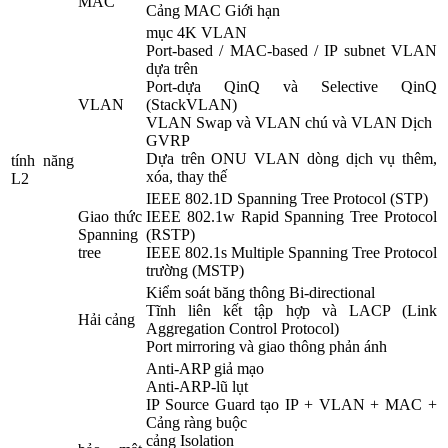
MAC
Cảng MAC Giới hạn
mục 4K VLAN
Port-based / MAC-based / IP subnet VLAN
dựa trên
Port-dựa QinQ và Selective QinQ
VLAN
(StackVLAN)
VLAN Swap và VLAN chú và VLAN Dịch
GVRP
Dựa trên ONU VLAN dòng dịch vụ thêm,
tính năng
xóa, thay thế
L2
IEEE 802.1D Spanning Tree Protocol (STP)
Giao thức
IEEE 802.1w Rapid Spanning Tree Protocol
Spanning
(RSTP)
tree
IEEE 802.1s Multiple Spanning Tree Protocol
trường (MSTP)
Kiểm soát băng thông Bi-directional
Tĩnh liên kết tập hợp và LACP (Link
Hải cảng
Aggregation Control Protocol)
Port mirroring và giao thông phản ánh
Anti-ARP giả mạo
Anti-ARP-lũ lụt
IP Source Guard tạo IP + VLAN + MAC +
Cảng ràng buộc
cảng Isolation