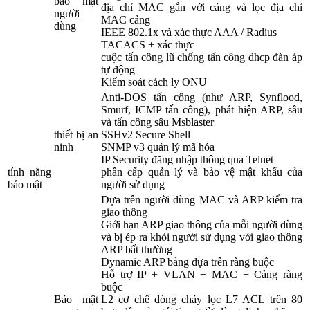
bảo mật
địa chỉ MAC gắn với cảng và lọc địa chỉ
người
MAC cảng
dùng
IEEE 802.1x và xác thực AAA / Radius
TACACS + xác thực
cuộc tấn công lũ chống tấn công dhcp đàn áp
tự động
Kiểm soát cách ly ONU
Anti-DOS tấn công (như ARP, Synflood,
Smurf, ICMP tấn công), phát hiện ARP, sâu
và tấn công sâu Msblaster
thiết bị an
SSHv2 Secure Shell
ninh
SNMP v3 quản lý mã hóa
IP Security đăng nhập thông qua Telnet
tính năng
phân cấp quản lý và bảo vệ mật khẩu của
bảo mật
người sử dụng
Dựa trên người dùng MAC và ARP kiểm tra
giao thông
Giới hạn ARP giao thông của mỗi người dùng
và bị ép ra khỏi người sử dụng với giao thông
ARP bất thường
Dynamic ARP bảng dựa trên ràng buộc
Hỗ trợ IP + VLAN + MAC + Cảng ràng
buộc
Bảo mật
L2 cơ chế dòng chảy lọc L7 ACL trên 80