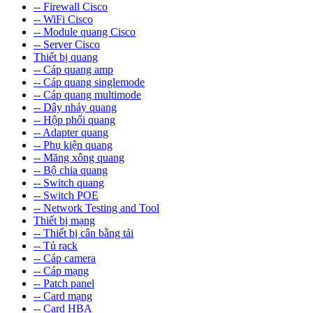
-- Firewall Cisco
-- WiFi Cisco
-- Module quang Cisco
-- Server Cisco
Thiết bị quang
-- Cáp quang amp
-- Cáp quang singlemode
-- Cáp quang multimode
-- Dây nhảy quang
-- Hộp phối quang
-- Adapter quang
-- Phụ kiện quang
-- Măng xông quang
-- Bộ chia quang
-- Switch quang
-- Switch POE
-- Network Testing and Tool
Thiết bị mạng
-- Thiết bị cân bằng tải
-- Tủ rack
-- Cáp camera
-- Cáp mạng
-- Patch panel
-- Card mạng
-- Card HBA