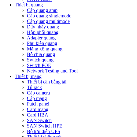
Thiết bị quang
Cáp quang amp
Cáp quang singlemode
Cáp quang multimode
Dây nhảy quang
Hộp phối quang
Adapter quang
Phụ kiện quang
Măng xông quang
Bộ chia quang
Switch quang
Switch POE
Network Testing and Tool
Thiết bị mạng
Thiết bị cân bằng tải
Tủ rack
Cáp camera
Cáp mạng
Patch panel
Card mạng
Card HBA
SAN Switch
SAN Switch HPE
Bộ lưu điện UPS
Thiết bị chống sét