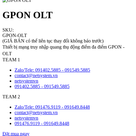
GPON OLT
SKU:
GPON-OLT
(GIÁ BÁN có thể liên tục thay đổi không báo trước)
Thiết bị mạng truy nhập quang thụ động điểm đa điểm GPON -
OLT
TEAM 1
Zalo/Tele: 091402.5885 - 091549.5885
contact@netsystem.vn
netsystemvn
091402.5885 - 091549.5885
TEAM 2
Zalo/Tele: 091476.9119 - 091649.8448
contact@netsystem.vn
netsystemvn
091476.9119 - 091649.8448
Đặt mua ngay