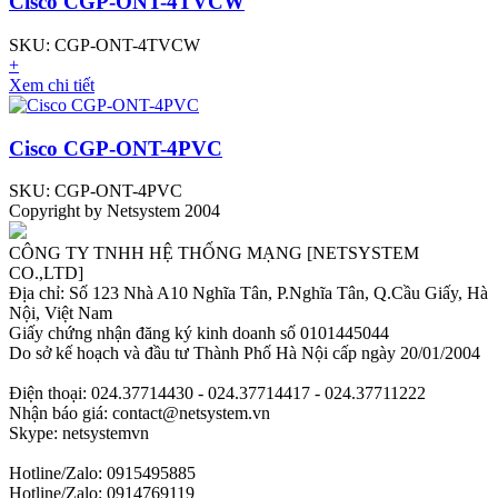
Cisco CGP-ONT-4TVCW
SKU: CGP-ONT-4TVCW
+
Xem chi tiết
Cisco CGP-ONT-4PVC
SKU: CGP-ONT-4PVC
Copyright by Netsystem 2004
CÔNG TY TNHH HỆ THỐNG MẠNG [NETSYSTEM
CO.,LTD]
Địa chỉ: Số 123 Nhà A10 Nghĩa Tân, P.Nghĩa Tân, Q.Cầu Giấy, Hà
Nội, Việt Nam
Giấy chứng nhận đăng ký kinh doanh số 0101445044
Do sở kế hoạch và đầu tư Thành Phố Hà Nội cấp ngày 20/01/2004
Điện thoại: 024.37714430 - 024.37714417 - 024.37711222
Nhận báo giá: contact@netsystem.vn
Skype: netsystemvn
Hotline/Zalo: 0915495885
Hotline/Zalo: 0914769119