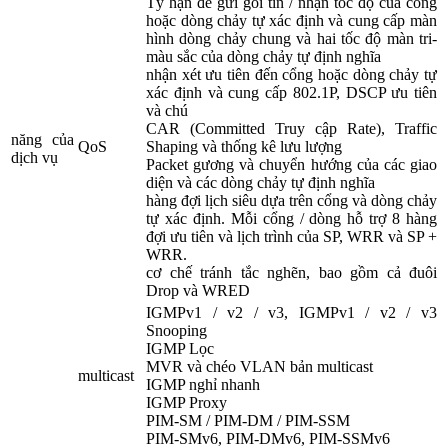
Tỷ hạn để gửi gói tin / nhận tốc độ của cổng
hoặc dòng chảy tự xác định và cung cấp màn
hình dòng chảy chung và hai tốc độ màn tri-
màu sắc của dòng chảy tự định nghĩa
nhận xét ưu tiên đến cổng hoặc dòng chảy tự
xác định và cung cấp 802.1P, DSCP ưu tiên
và chú
CAR (Committed Truy cập Rate), Traffic
năng của
QoS
Shaping và thống kê lưu lượng
dịch vụ
Packet gương và chuyển hướng của các giao
diện và các dòng chảy tự định nghĩa
hàng đợi lịch siêu dựa trên cổng và dòng chảy
tự xác định. Mỗi cổng / dòng hỗ trợ 8 hàng
đợi ưu tiên và lịch trình của SP, WRR và SP +
WRR.
cơ chế tránh tắc nghẽn, bao gồm cả đuôi
Drop và WRED
IGMPv1 / v2 / v3, IGMPv1 / v2 / v3
Snooping
IGMP Lọc
MVR và chéo VLAN bản multicast
multicast
IGMP nghỉ nhanh
IGMP Proxy
PIM-SM / PIM-DM / PIM-SSM
PIM-SMv6, PIM-DMv6, PIM-SSMv6