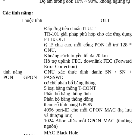
Độ ẩm tương đối: 10% ~ 90%, không ngưng tụ
Các tính năng:
Thuộc tính
OLT
Đáp ứng tiêu chuẩn ITU-T
TR-101 giải pháp phù hợp cho các ứng dụng
FTTx OLT
tỷ lệ chia cao, mỗi cổng PON hỗ trợ 128 *
ONU,
Khoảng cách truyền tối đa 20 km
Hỗ trợ uplink FEC, downlink FEC (Forward
Error Correction)
tính năng
ONU xác thực định danh: SN / SN +
PON
GPON
PASSWD
cơ chế phân bổ băng thông
5 loại băng thông T-CONT
Phân bổ băng thông tĩnh
Phân bổ băng thông động
tham số tính năng GPON
4096 port-ID cho mỗi GPON MAC (hạ lưu
và thượng lưu)
1024 Alloc -IDs mỗi GPON MAC (thượng
nguồn)
MAC Black Hole