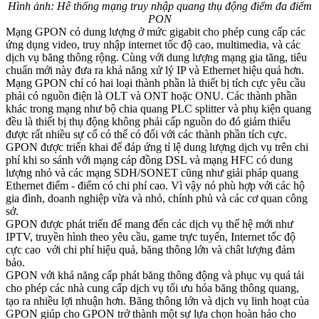
Hình ảnh: Hê thống mạng truy nhập quang thụ động điểm đa điểm
PON
Mạng GPON có dung lượng ở mức gigabit cho phép cung cấp các
ứng dụng video, truy nhập internet tốc độ cao, multimedia, và các
dịch vụ băng thông rộng. Cùng với dung lượng mạng gia tăng, tiêu
chuẩn mới này đưa ra khả năng xử lý IP và Ethernet hiệu quả hơn.
Mạng GPON chỉ có hai loại thành phần là thiết bị tích cực yêu cầu
phải có nguồn điện là OLT và ONT hoặc ONU. Các thành phần
khác trong mạng như bộ chia quang PLC splitter và phụ kiện quang
đều là thiết bị thụ động không phải cấp nguồn do đó giảm thiểu
được rất nhiều sự cố có thể có đối với các thành phần tích cực.
GPON được triển khai để đáp ứng tỉ lệ dung lượng dịch vụ trên chi
phí khi so sánh với mạng cáp đồng DSL và mạng HFC có dung
lượng nhỏ và các mạng SDH/SONET cũng như giải pháp quang
Ethernet điểm - điểm có chi phí cao. Vì vậy nó phù hợp với các hộ
gia đình, doanh nghiệp vừa và nhỏ, chính phủ và các cơ quan công
sở.
GPON được phát triển để mang đến các dịch vụ thế hệ mới như
IPTV, truyền hình theo yêu cầu, game trực tuyến, Internet tốc độ
cực cao với chi phí hiệu quả, băng thông lớn và chât lượng đảm
bảo.
GPON với khả năng cấp phát băng thông động và phục vụ quá tải
cho phép các nhà cung cấp dịch vụ tối ưu hóa băng thông quang,
tạo ra nhiều lợi nhuận hơn. Băng thông lớn và dịch vụ linh hoạt của
GPON giúp cho GPON trở thành một sự lựa chọn hoàn hảo cho