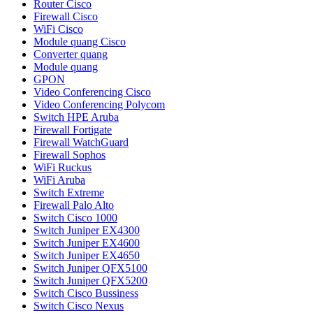
Router Cisco
Firewall Cisco
WiFi Cisco
Module quang Cisco
Converter quang
Module quang
GPON
Video Conferencing Cisco
Video Conferencing Polycom
Switch HPE Aruba
Firewall Fortigate
Firewall WatchGuard
Firewall Sophos
WiFi Ruckus
WiFi Aruba
Switch Extreme
Firewall Palo Alto
Switch Cisco 1000
Switch Juniper EX4300
Switch Juniper EX4600
Switch Juniper EX4650
Switch Juniper QFX5100
Switch Juniper QFX5200
Switch Cisco Bussiness
Switch Cisco Nexus