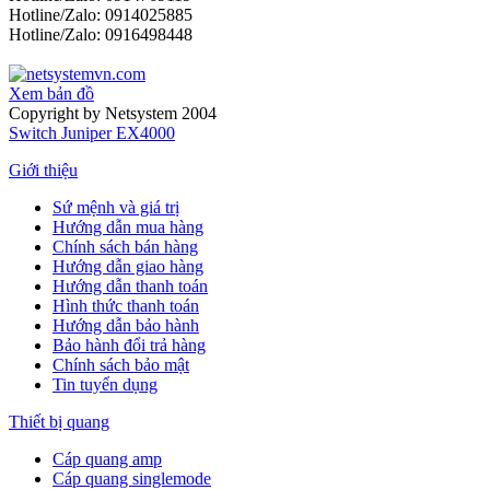
Hotline/Zalo: 0914025885
Hotline/Zalo: 0916498448
Xem bản đồ
Copyright by Netsystem 2004
Switch Juniper EX4000
Giới thiệu
Sứ mệnh và giá trị
Hướng dẫn mua hàng
Chính sách bán hàng
Hướng dẫn giao hàng
Hướng dẫn thanh toán
Hình thức thanh toán
Hướng dẫn bảo hành
Bảo hành đổi trả hàng
Chính sách bảo mật
Tin tuyển dụng
Thiết bị quang
Cáp quang amp
Cáp quang singlemode