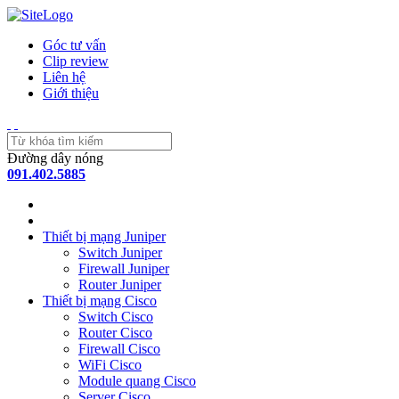
Góc tư vấn
Clip review
Liên hệ
Giới thiệu
Đường dây nóng
091.402.5885
Thiết bị mạng Juniper
Switch Juniper
Firewall Juniper
Router Juniper
Thiết bị mạng Cisco
Switch Cisco
Router Cisco
Firewall Cisco
WiFi Cisco
Module quang Cisco
Server Cisco