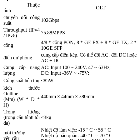
Thuộc
OLT
tính
chuyển đổi công
102Gbps
suất
Throughput (IPv4
75.88MPPS
/ IPv6)
4/8 * cổng PON, 8 * GE FX + 8 * GE TX, 2 *
cổng
10GE SFP +
cung cấp điện kép. Có thể đôi AC, đôi DC hoặc
điện dự phòng
AC + DC
Cung cấp năng
AC: Input 100 ~ 240V, 47 ~ 63Hz;
lượng
DC: Input -36V ~ -75V;
Công suất tiêu thụ
≤85W
kích thước
Outline
440mm × 44mm × 380mm
(Mm) (W * D *
H)
Trọng lượng
(trong cấu hình tối
≤3kg
đa)
Nhiệt độ làm việc: -15 ° C ~ 55 ° C
môi trường
Nhiệt độ bảo quản: -40 ° C ~ 70 ° C
yêu cầu