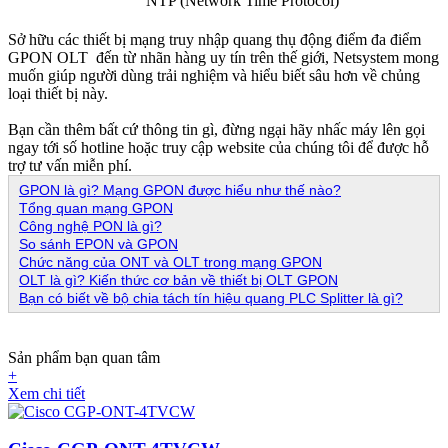
NTP (Network Time Protocol)
Sở hữu các thiết bị mạng truy nhập quang thụ động điểm đa điểm
GPON OLT đến từ nhãn hàng uy tín trên thế giới, Netsystem mong
muốn giúp người dùng trải nghiệm và hiểu biết sâu hơn về chủng
loại thiết bị này.
Bạn cần thêm bất cứ thông tin gì, đừng ngại hãy nhấc máy lên gọi
ngay tới số hotline hoặc truy cập website của chúng tôi để được hỗ
trợ tư vấn miễn phí.
GPON là gì? Mạng GPON được hiểu như thế nào?
Tổng quan mạng GPON​
Công nghệ PON là gì?
So sánh EPON và GPON
Chức năng của ONT và OLT trong mạng GPON
OLT là gì? Kiến thức cơ bản về thiết bị OLT GPON
Bạn có biết về bộ chia tách tín hiệu quang PLC Splitter là gì?
Sản phẩm bạn quan tâm
+
Xem chi tiết