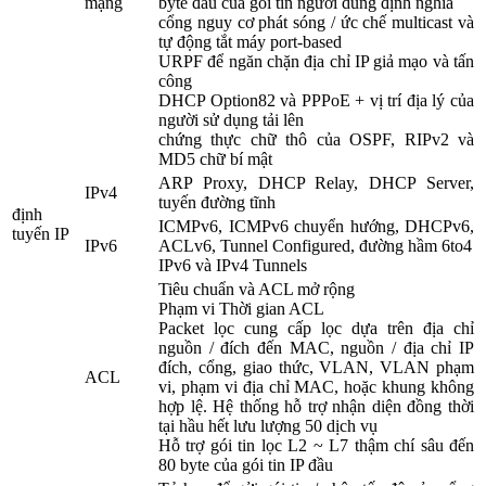
mạng
byte đầu của gói tin người dùng định nghĩa
cổng nguy cơ phát sóng / ức chế multicast và
tự động tắt máy port-based
URPF để ngăn chặn địa chỉ IP giả mạo và tấn
công
DHCP Option82 và PPPoE + vị trí địa lý của
người sử dụng tải lên
chứng thực chữ thô của OSPF, RIPv2 và
MD5 chữ bí mật
ARP Proxy, DHCP Relay, DHCP Server,
IPv4
tuyến đường tĩnh
định
ICMPv6, ICMPv6 chuyển hướng, DHCPv6,
tuyến IP
IPv6
ACLv6, Tunnel Configured, đường hầm 6to4
IPv6 và IPv4 Tunnels
Tiêu chuẩn và ACL mở rộng
Phạm vi Thời gian ACL
Packet lọc cung cấp lọc dựa trên địa chỉ
nguồn / đích đến MAC, nguồn / địa chỉ IP
đích, cổng, giao thức, VLAN, VLAN phạm
ACL
vi, phạm vi địa chỉ MAC, hoặc khung không
hợp lệ. Hệ thống hỗ trợ nhận diện đồng thời
tại hầu hết lưu lượng 50 dịch vụ
Hỗ trợ gói tin lọc L2 ~ L7 thậm chí sâu đến
80 byte của gói tin IP đầu