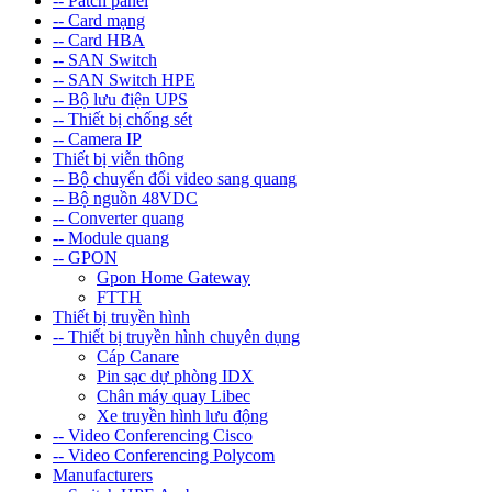
-- Patch panel
-- Card mạng
-- Card HBA
-- SAN Switch
-- SAN Switch HPE
-- Bộ lưu điện UPS
-- Thiết bị chống sét
-- Camera IP
Thiết bị viễn thông
-- Bộ chuyển đổi video sang quang
-- Bộ nguồn 48VDC
-- Converter quang
-- Module quang
-- GPON
Gpon Home Gateway
FTTH
Thiết bị truyền hình
-- Thiết bị truyền hình chuyên dụng
Cáp Canare
Pin sạc dự phòng IDX
Chân máy quay Libec
Xe truyền hình lưu động
-- Video Conferencing Cisco
-- Video Conferencing Polycom
Manufacturers