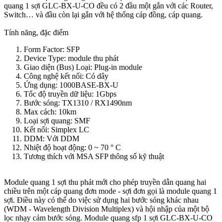
quang 1 sợi GLC-BX-U-CO đều có 2 đầu một gắn với các Router,
Switch… và đầu còn lại gắn với hệ thống cáp đồng, cáp quang.
Tính năng, đặc điểm
Form Factor: SFP
Device Type: module thu phát
Giao diện (Bus) Loại: Plug-in module
Công nghệ kết nối: Có dây
Ứng dụng: 1000BASE-BX-U
Tốc độ truyền dữ liệu: 1Gbps
Bước sóng: TX1310 / RX1490nm
Max cách: 10km
Loại sợi quang: SMF
Kết nối: Simplex LC
DDM: Với DDM
Nhiệt độ hoạt động: 0 ~ 70 ° C
Tương thích với MSA SFP thông số kỹ thuật
Module quang 1 sợi thu phát mới cho phép truyền dẫn quang hai
chiều trên một cáp quang đơn mode - sợi đơn gọi là module quang 1
sợi. Điều này có thể do việc sử dụng hai bước sóng khác nhau
(WDM - Wavelength Division Multiplex) và hội nhập của một bộ
lọc nhạy cảm bước sóng. Module quang sfp 1 sợi GLC-BX-U-CO