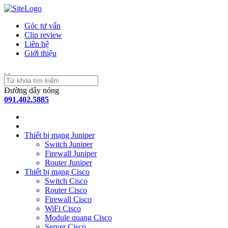
Góc tư vấn
Clip review
Liên hệ
Giới thiệu
Đường dây nóng
091.402.5885
Thiết bị mạng Juniper
Switch Juniper
Firewall Juniper
Router Juniper
Thiết bị mạng Cisco
Switch Cisco
Router Cisco
Firewall Cisco
WiFi Cisco
Module quang Cisco
Server Cisco