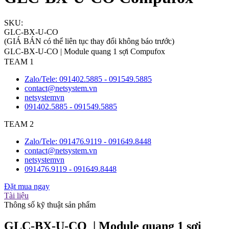
SKU:
GLC-BX-U-CO
(GIÁ BÁN có thể liên tục thay đổi không báo trước)
GLC-BX-U-CO | Module quang 1 sợi Compufox
TEAM 1
Zalo/Tele: 091402.5885 - 091549.5885
contact@netsystem.vn
netsystemvn
091402.5885 - 091549.5885
TEAM 2
Zalo/Tele: 091476.9119 - 091649.8448
contact@netsystem.vn
netsystemvn
091476.9119 - 091649.8448
Đặt mua ngay
Tài liệu
Thông số kỹ thuật sản phẩm
GLC-BX-U-CO | Module quang 1 sợi