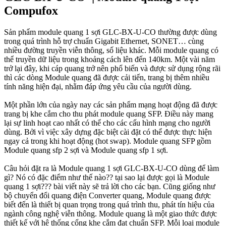
Compufox
Sản phẩm module quang 1 sợi GLC-BX-U-CO thường được dùng
trong quá trình hỗ trợ chuẩn Gigabit Ethernet, SONET… cùng
nhiều đường truyền viễn thông, số liệu khác. Mỗi module quang có
thể truyền dữ liệu trong khoảng cách lên đến 140km. Một vài năm
trở lại đây, khi cáp quang trở nên phổ biến và được sử dụng rộng rãi
thì các dòng Module quang đã được cải tiến, trang bị thêm nhiều
tính năng hiện đại, nhằm đáp ứng yêu cầu của người dùng.
Một phần lớn của ngày nay các sản phẩm mạng hoạt động đã được
trang bị khe cắm cho thu phát module quang SFP. Điều này mang
lại sự linh hoạt cao nhất có thể cho các cấu hình mạng cho người
dùng. Bởi vì việc xây dựng đặc biệt cài đặt có thể được thực hiện
ngay cả trong khi hoạt động (hot swap). Module quang SFP gồm
Module quang sfp 2 sợi và Module quang sfp 1 sợi.
Câu hỏi đặt ra là Module quang 1 sợi GLC-BX-U-CO dùng để làm
gì? Nó có đặc điểm như thế nào?? tại sao lại được gọi là Module
quang 1 sợi??? bài viết này sẽ trả lời cho các bạn. Cũng giống như
bộ chuyển đổi quang điện Converter quang, Module quang được
biết đến là thiết bị quan trọng trong quá trình thu, phát tín hiệu của
ngành công nghệ viễn thông. Module quang là một giao thức được
thiết kế với hệ thống cổng khe cắm đạt chuẩn SFP. Mỗi loại module