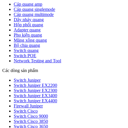
Cáp quang amp
Cáp quang singlemode
Cáp quang multimode
Dây nhảy quang
Hộp phối quang
Adapter quang
Phụ kiện quang
Măng xông quang
Bộ chia quang
Switch quang
Switch POE
Network Testing and Tool
Các dòng sản phẩm
Switch Juniper
Switch Juniper EX2200
Switch Juniper EX2300
Switch Juniper EX3400
Switch Juniper EX4400
Firewall Juniper
Switch Cisco
Switch Cisco 9000
Switch Cisco 3850
Switch Cisco 3650