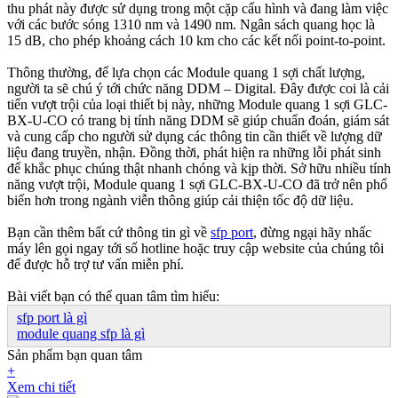
thu phát này được sử dụng trong một cặp cấu hình và đang làm việc
với các bước sóng 1310 nm và 1490 nm. Ngân sách quang học là
15 dB, cho phép khoảng cách 10 km cho các kết nối point-to-point.
Thông thường, để lựa chọn các Module quang 1 sợi chất lượng,
người ta sẽ chú ý tới chức năng DDM – Digital. Đây được coi là cải
tiến vượt trội của loại thiết bị này, những Module quang 1 sợi GLC-
BX-U-CO có trang bị tính năng DDM sẽ giúp chuẩn đoán, giám sát
và cung cấp cho người sử dụng các thông tin cần thiết về lượng dữ
liệu đang truyền, nhận. Đồng thời, phát hiện ra những lỗi phát sinh
để khắc phục chúng thật nhanh chóng và kịp thời. Sở hữu nhiều tính
năng vượt trội, Module quang 1 sợi GLC-BX-U-CO đã trở nên phổ
biến hơn trong ngành viễn thông giúp cải thiện tốc độ dữ liệu.
Bạn cần thêm bất cứ thông tin gì về
sfp port
, đừng ngại hãy nhấc
máy lên gọi ngay tới số hotline hoặc truy cập website của chúng tôi
để được hỗ trợ tư vấn miễn phí.
Bài viết bạn có thể quan tâm tìm hiểu:
sfp port là gì
module quang sfp là gì​
Sản phẩm bạn quan tâm
+
Xem chi tiết