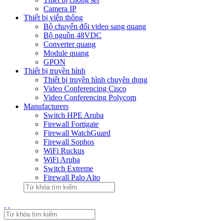
Camera IP
Thiết bị viễn thông
Bộ chuyển đổi video sang quang
Bộ nguồn 48VDC
Converter quang
Module quang
GPON
Thiết bị truyền hình
Thiết bị truyền hình chuyên dụng
Video Conferencing Cisco
Video Conferencing Polycom
Manufacturers
Switch HPE Aruba
Firewall Fortigate
Firewall WatchGuard
Firewall Sophos
WiFi Ruckus
WiFi Aruba
Switch Extreme
Firewall Palo Alto