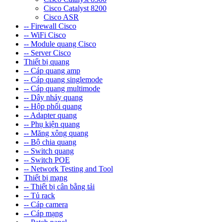
Cisco Catalyst 8200
Cisco ASR
-- Firewall Cisco
-- WiFi Cisco
-- Module quang Cisco
-- Server Cisco
Thiết bị quang
-- Cáp quang amp
-- Cáp quang singlemode
-- Cáp quang multimode
-- Dây nhảy quang
-- Hộp phối quang
-- Adapter quang
-- Phụ kiện quang
-- Măng xông quang
-- Bộ chia quang
-- Switch quang
-- Switch POE
-- Network Testing and Tool
Thiết bị mạng
-- Thiết bị cân bằng tải
-- Tủ rack
-- Cáp camera
-- Cáp mạng