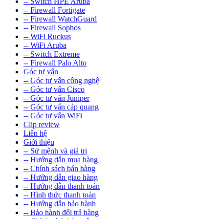
-- Switch HPE Aruba
-- Firewall Fortigate
-- Firewall WatchGuard
-- Firewall Sophos
-- WiFi Ruckus
-- WiFi Aruba
-- Switch Extreme
-- Firewall Palo Alto
Góc tư vấn
-- Góc tư vấn công nghệ
-- Góc tư vấn Cisco
-- Góc tư vấn Juniper
-- Góc tư vấn cáp quang
-- Góc tư vấn WiFi
Clip review
Liên hệ
Giới thiệu
-- Sứ mệnh và giá trị
-- Hướng dẫn mua hàng
-- Chính sách bán hàng
-- Hướng dẫn giao hàng
-- Hướng dẫn thanh toán
-- Hình thức thanh toán
-- Hướng dẫn bảo hành
-- Bảo hành đổi trả hàng