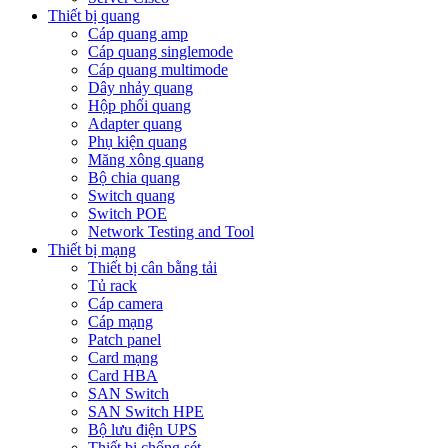
Thiết bị quang
Cáp quang amp
Cáp quang singlemode
Cáp quang multimode
Dây nhảy quang
Hộp phối quang
Adapter quang
Phụ kiện quang
Măng xông quang
Bộ chia quang
Switch quang
Switch POE
Network Testing and Tool
Thiết bị mạng
Thiết bị cân bằng tải
Tủ rack
Cáp camera
Cáp mạng
Patch panel
Card mạng
Card HBA
SAN Switch
SAN Switch HPE
Bộ lưu điện UPS
Thiết bị chống sét