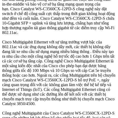
in-the-middle và bảo vệ cơ sở hạ tầng mạng quan trọng của
bạn. Cisco Catalyst WS-C3560CX-12PD-S công nghệ này đặt
switch ở chế độ công suất cực thấp trong thời gian không hoạt động
như đêm và cuối tuần. Cisco Catalyst WS-C3560CX-12PD-S chứa
10-Gigabit SFP + uplink và tăng lưu lượng, chẳng hạn như tổng
hợp thượng nguồn tải giao thông gigabit từ các điểm truy cập Wi-Fi
802.11ac.
Cisco Multigigabit Ethernet với sự tăng trưởng vượt bậc của
802.11ac và các ứng dụng không dây mới, các thiết bị không dây
đang lái xe nhu cầu sử dụng mạng nhiều băng thông . Điều này tạo
ra nhu cầu cho một công nghệ hỗ trợ tốc độ cao hơn 1 Gbps trên tất
cả các cơ sở hạ tầng cáp. Công nghệ Cisco Multigigabit Ethernet là
một sáng kiến ​​độc nhất của Cisco cho phép bạn đạt được băng
thông giữa tốc độ 100 Mbps và 10 Gbps so với cáp Cat 5e truyền
thống hoặc cao hơn. Ngoài ra, các cổng Multigigabit trên bộ chuyển
mạch Cisco Catalyst WS-C3560CX-12PD-S hỗ trợ PoE +, ngày
càng quan trọng đối với các không gian làm việc thế hệ kế tiếp và
Internet of Things (IoT). Các cổng Multigigabit Ethernet cũng có
thể được sử dụng như các đường lên để kết nối với các thiết bị
chuyển mạch truy cập truyền thống như thiết bị chuyển mạch Cisco
Catalyst 3850/4500.
Công nghệ Multigigabit của Cisco Catalyst WS-C3560CX-12PD-S
cung cấp những lợi ích đáng kể cho nhiều loại tốc độ, loại cáp và