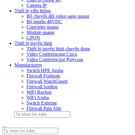
Camera IP
Thiết bị viễn thông
Bộ chuyển đổi video sang quang
Bộ nguồn 48VDC
Converter quang
Module quang
GPON
Thiết bị truyền hình
Thiết bị truyền hình chuyên dụng
Video Conferencing Cisco
Video Conferencing Polycom
Manufacturers
Switch HPE Aruba
Firewall Fortigate
Firewall WatchGuard
Firewall Sophos
WiFi Ruckus
WiFi Aruba
Switch Extreme
Firewall Palo Alto