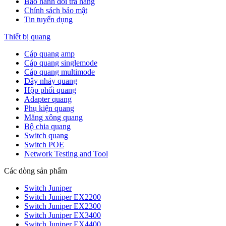
Bảo hành đổi trả hàng
Chính sách bảo mật
Tin tuyển dụng
Thiết bị quang
Cáp quang amp
Cáp quang singlemode
Cáp quang multimode
Dây nhảy quang
Hộp phối quang
Adapter quang
Phụ kiện quang
Măng xông quang
Bộ chia quang
Switch quang
Switch POE
Network Testing and Tool
Các dòng sản phẩm
Switch Juniper
Switch Juniper EX2200
Switch Juniper EX2300
Switch Juniper EX3400
Switch Juniper EX4400