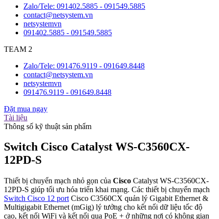
Zalo/Tele: 091402.5885 - 091549.5885
contact@netsystem.vn
netsystemvn
091402.5885 - 091549.5885
TEAM 2
Zalo/Tele: 091476.9119 - 091649.8448
contact@netsystem.vn
netsystemvn
091476.9119 - 091649.8448
Đặt mua ngay
Tài liệu
Thông số kỹ thuật sản phẩm
Switch Cisco Catalyst WS-C3560CX-
12PD-S
Thiết bị chuyển mạch nhỏ gọn của
Cisco
Catalyst WS-C3560CX-
12PD-S giúp tối ưu hóa triển khai mạng. Các thiết bị chuyển mạch
Switch Cisco 12 port
Cisco C3560CX quản lý Gigabit Ethernet &
Multigigabit Ethernet (mGig) lý tưởng cho kết nối dữ liệu tốc độ
cao, kết nối WiFi và kết nối qua PoE + ở những nơi có không gian