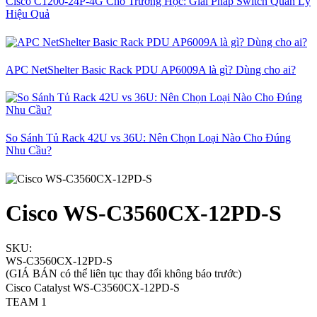
Cisco C1200-24P-4G Cho Trường Học: Giải Pháp Switch Quản Lý
Hiệu Quả
APC NetShelter Basic Rack PDU AP6009A là gì? Dùng cho ai?
So Sánh Tủ Rack 42U vs 36U: Nên Chọn Loại Nào Cho Đúng
Nhu Cầu?
Cisco WS-C3560CX-12PD-S
SKU:
WS-C3560CX-12PD-S
(GIÁ BÁN có thể liên tục thay đổi không báo trước)
Cisco Catalyst WS-C3560CX-12PD-S
TEAM 1