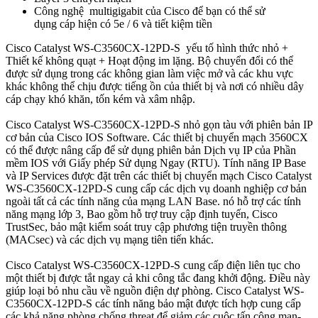
Công nghệ multigigabit của Cisco để bạn có thể sử
dụng cáp hiện có 5e / 6 và tiết kiệm tiền
Cisco Catalyst WS-C3560CX-12PD-S yếu tố hình thức nhỏ +
Thiết kế không quạt + Hoạt động im lặng. Bộ chuyển đổi có thể
được sử dụng trong các không gian làm việc mở và các khu vực
khác không thể chịu được tiếng ồn của thiết bị và nơi có nhiều dây
cáp chạy khó khăn, tốn kém và xâm nhập.
Cisco Catalyst WS-C3560CX-12PD-S nhỏ gọn tàu với phiên bản IP
cơ bản của Cisco IOS Software. Các thiết bị chuyển mạch 3560CX
có thể được nâng cấp để sử dụng phiên bản Dịch vụ IP của Phần
mềm IOS với Giấy phép Sử dụng Ngay (RTU). Tính năng IP Base
và IP Services được đặt trên các thiết bị chuyển mạch Cisco Catalyst
WS-C3560CX-12PD-S cung cấp các dịch vụ doanh nghiệp cơ bản
ngoài tất cả các tính năng của mạng LAN Base. nó hỗ trợ các tính
năng mạng lớp 3, Bao gồm hỗ trợ truy cập định tuyến, Cisco
TrustSec, bảo mật kiểm soát truy cập phương tiện truyền thông
(MACsec) và các dịch vụ mạng tiên tiến khác.
Cisco Catalyst WS-C3560CX-12PD-S cung cấp điện liên tục cho
một thiết bị được tắt ngay cả khi công tắc đang khởi động. Điều này
giúp loại bỏ nhu cầu về nguồn điện dự phòng. Cisco Catalyst WS-
C3560CX-12PD-S các tính năng bảo mật được tích hợp cung cấp
các khả năng phòng chống threat để giảm các cuộc tấn công man-