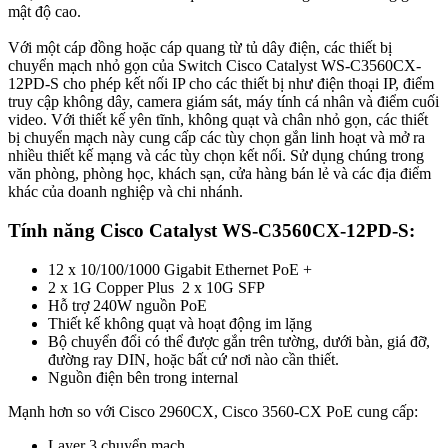
mật độ cao.
Với một cáp đồng hoặc cáp quang từ tủ dây điện, các thiết bị
chuyển mạch nhỏ gọn của Switch Cisco Catalyst WS-C3560CX-
12PD-S cho phép kết nối IP cho các thiết bị như điện thoại IP, điểm
truy cập không dây, camera giám sát, máy tính cá nhân và điểm cuối
video. Với thiết kế yên tĩnh, không quạt và chân nhỏ gọn, các thiết
bị chuyển mạch này cung cấp các tùy chọn gắn linh hoạt và mở ra
nhiều thiết kế mạng và các tùy chọn kết nối. Sử dụng chúng trong
văn phòng, phòng học, khách sạn, cửa hàng bán lẻ và các địa điểm
khác của doanh nghiệp và chi nhánh.
Tính năng Cisco Catalyst WS-C3560CX-12PD-S:
12 x 10/100/1000 Gigabit Ethernet PoE +
2 x 1G Copper Plus 2 x 10G SFP
Hỗ trợ 240W nguồn PoE
Thiết kế không quạt và hoạt động im lặng
Bộ chuyển đổi có thể được gắn trên tường, dưới bàn, giá đỡ,
đường ray DIN, hoặc bất cứ nơi nào cần thiết.
Nguồn điện bên trong internal
Mạnh hơn so với Cisco 2960CX, Cisco 3560-CX PoE cung cấp:
Layer 3 chuyển mạch