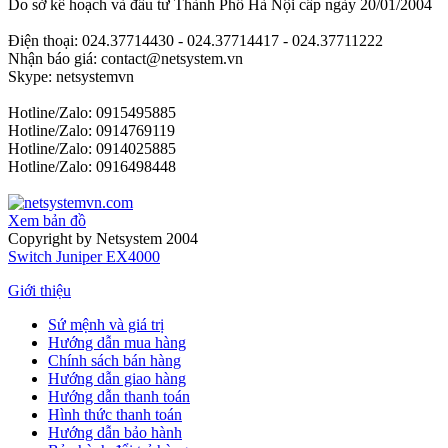
Do sở kế hoạch và đầu tư Thành Phố Hà Nội cấp ngày 20/01/2004
Điện thoại: 024.37714430 - 024.37714417 - 024.37711222
Nhận báo giá: contact@netsystem.vn
Skype: netsystemvn
Hotline/Zalo: 0915495885
Hotline/Zalo: 0914769119
Hotline/Zalo: 0914025885
Hotline/Zalo: 0916498448
Xem bản đồ
Copyright by Netsystem 2004
Switch Juniper EX4000
Giới thiệu
Sứ mệnh và giá trị
Hướng dẫn mua hàng
Chính sách bán hàng
Hướng dẫn giao hàng
Hướng dẫn thanh toán
Hình thức thanh toán
Hướng dẫn bảo hành