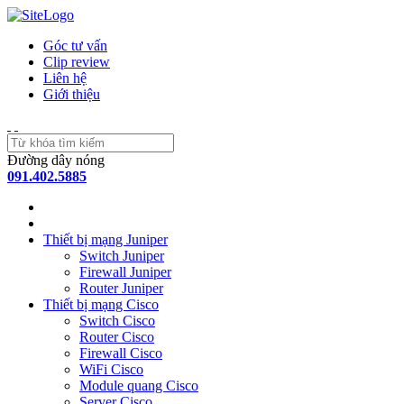
Góc tư vấn
Clip review
Liên hệ
Giới thiệu
Đường dây nóng
091.402.5885
Thiết bị mạng Juniper
Switch Juniper
Firewall Juniper
Router Juniper
Thiết bị mạng Cisco
Switch Cisco
Router Cisco
Firewall Cisco
WiFi Cisco
Module quang Cisco
Server Cisco