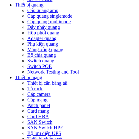
Thiết bị quang
Cáp quang amp
Cáp quang singlemode
Cáp quang multimode
Dây nhảy quang
Hộp phối quang
Adapter quang
Phụ kiện quang
Măng xông quang
Bộ chia quang
Switch quang
Switch POE
Network Testing and Tool
Thiết bị mạng
Thiết bị cân bằng tải
Tủ rack
Cáp camera
Cáp mạng
Patch panel
Card mạng
Card HBA
SAN Switch
SAN Switch HPE
Bộ lưu điện UPS
Thiết bị chống sét