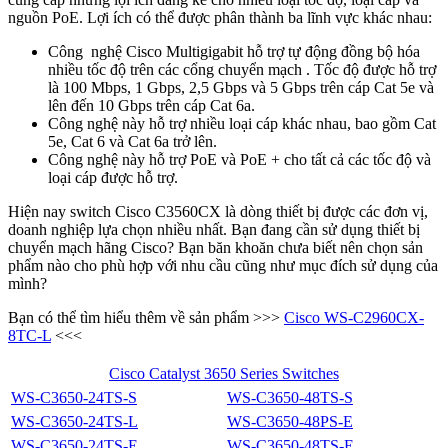
nguồn PoE. Lợi ích có thể được phân thành ba lĩnh vực khác nhau:
Công nghệ Cisco Multigigabit hỗ trợ tự động đồng bộ hóa
nhiều tốc độ trên các cổng chuyển mạch . Tốc độ được hỗ trợ
là 100 Mbps, 1 Gbps, 2,5 Gbps và 5 Gbps trên cáp Cat 5e và
lên đến 10 Gbps trên cáp Cat 6a.
Công nghệ này hỗ trợ nhiều loại cáp khác nhau, bao gồm Cat
5e, Cat 6 và Cat 6a trở lên.
Công nghệ này hỗ trợ PoE và PoE + cho tất cả các tốc độ và
loại cáp được hỗ trợ.
Hiện nay switch Cisco C3560CX là dòng thiết bị được các đơn vị,
doanh nghiệp lựa chọn nhiều nhất. Bạn đang cần sử dụng thiết bị
chuyển mạch hãng Cisco? Bạn băn khoăn chưa biết nên chọn sản
phẩm nào cho phù hợp với nhu cầu cũng như mục đích sử dụng của
mình?
Bạn có thể tìm hiểu thêm về sản phẩm >>>
Cisco WS-C2960CX-
8TC-L
<<<
Cisco Catalyst 3650 Series Switches
WS-C3650-24TS-S
WS-C3650-48TS-S
WS-C3650-24TS-L
WS-C3650-48PS-E
WS-C3650-24TS-E
WS-C3650-48TS-E