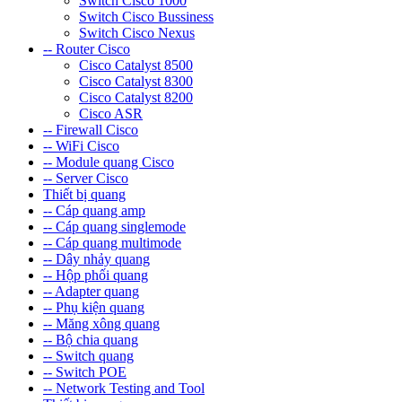
Switch Cisco 1000
Switch Cisco Bussiness
Switch Cisco Nexus
-- Router Cisco
Cisco Catalyst 8500
Cisco Catalyst 8300
Cisco Catalyst 8200
Cisco ASR
-- Firewall Cisco
-- WiFi Cisco
-- Module quang Cisco
-- Server Cisco
Thiết bị quang
-- Cáp quang amp
-- Cáp quang singlemode
-- Cáp quang multimode
-- Dây nhảy quang
-- Hộp phối quang
-- Adapter quang
-- Phụ kiện quang
-- Măng xông quang
-- Bộ chia quang
-- Switch quang
-- Switch POE
-- Network Testing and Tool