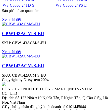
WS-C3650-24TD-S
WS-C3650-24PS-E
Sản phẩm bạn quan tâm
+
Xem chi tiết
CBW143ACM-S-EU
SKU: CBW143ACM-S-EU
+
Xem chi tiết
CBW142ACM-S-EU
SKU: CBW142ACM-S-EU
Copyright by Netsystem 2004
CÔNG TY TNHH HỆ THỐNG MẠNG [NETSYSTEM
CO.,LTD]
Địa chỉ: Số 123 Nhà A10 Nghĩa Tân, P.Nghĩa Tân, Q.Cầu Giấy, Hà
Nội, Việt Nam
Giấy chứng nhận đăng ký kinh doanh số 0101445044