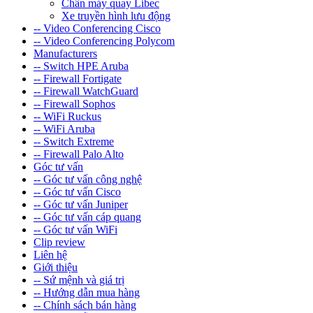
Chân máy quay Libec
Xe truyền hình lưu động
-- Video Conferencing Cisco
-- Video Conferencing Polycom
Manufacturers
-- Switch HPE Aruba
-- Firewall Fortigate
-- Firewall WatchGuard
-- Firewall Sophos
-- WiFi Ruckus
-- WiFi Aruba
-- Switch Extreme
-- Firewall Palo Alto
Góc tư vấn
-- Góc tư vấn công nghệ
-- Góc tư vấn Cisco
-- Góc tư vấn Juniper
-- Góc tư vấn cáp quang
-- Góc tư vấn WiFi
Clip review
Liên hệ
Giới thiệu
-- Sứ mệnh và giá trị
-- Hướng dẫn mua hàng
-- Chính sách bán hàng