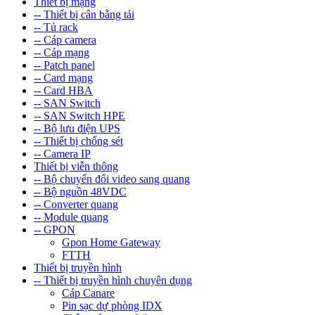
Thiết bị mạng
-- Thiết bị cân bằng tải
-- Tủ rack
-- Cáp camera
-- Cáp mạng
-- Patch panel
-- Card mạng
-- Card HBA
-- SAN Switch
-- SAN Switch HPE
-- Bộ lưu điện UPS
-- Thiết bị chống sét
-- Camera IP
Thiết bị viễn thông
-- Bộ chuyển đổi video sang quang
-- Bộ nguồn 48VDC
-- Converter quang
-- Module quang
-- GPON
Gpon Home Gateway
FTTH
Thiết bị truyền hình
-- Thiết bị truyền hình chuyên dụng
Cáp Canare
Pin sạc dự phòng IDX