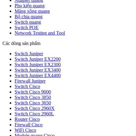
Adapter quang
Phụ kiện quang
Măng xông quang
Bộ chia quang
Switch quang
Switch POE
Network Testing and Tool
Các dòng sản phẩm
Switch Juniper
Switch Juniper EX2200
Switch Juniper EX2300
Switch Juniper EX3400
Switch Juniper EX4400
Firewall Juniper
Switch Cisco
Switch Cisco 9000
Switch Cisco 3850
Switch Cisco 3650
Switch Cisco 2960X
Switch Cisco 2960L
Router Cisco
Firewall Cisco
WiFi Cisco
Module quang Cisco