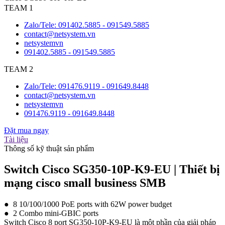
TEAM 1
Zalo/Tele: 091402.5885 - 091549.5885
contact@netsystem.vn
netsystemvn
091402.5885 - 091549.5885
TEAM 2
Zalo/Tele: 091476.9119 - 091649.8448
contact@netsystem.vn
netsystemvn
091476.9119 - 091649.8448
Đặt mua ngay
Tài liệu
Thông số kỹ thuật sản phẩm
Switch Cisco SG350-10P-K9-EU | Thiết bị
mạng cisco small business SMB
● 8 10/100/1000 PoE ports with 62W power budget
● 2 Combo mini-GBIC ports
Switch Cisco 8 port SG350-10P-K9-EU là một phần của giải pháp