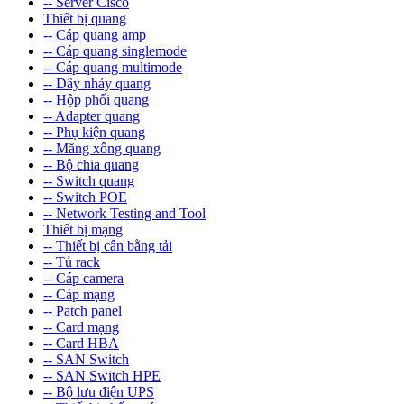
-- Server Cisco
Thiết bị quang
-- Cáp quang amp
-- Cáp quang singlemode
-- Cáp quang multimode
-- Dây nhảy quang
-- Hộp phối quang
-- Adapter quang
-- Phụ kiện quang
-- Măng xông quang
-- Bộ chia quang
-- Switch quang
-- Switch POE
-- Network Testing and Tool
Thiết bị mạng
-- Thiết bị cân bằng tải
-- Tủ rack
-- Cáp camera
-- Cáp mạng
-- Patch panel
-- Card mạng
-- Card HBA
-- SAN Switch
-- SAN Switch HPE
-- Bộ lưu điện UPS