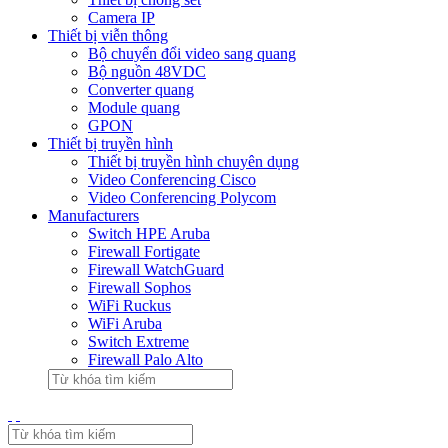
Camera IP
Thiết bị viễn thông
Bộ chuyển đổi video sang quang
Bộ nguồn 48VDC
Converter quang
Module quang
GPON
Thiết bị truyền hình
Thiết bị truyền hình chuyên dụng
Video Conferencing Cisco
Video Conferencing Polycom
Manufacturers
Switch HPE Aruba
Firewall Fortigate
Firewall WatchGuard
Firewall Sophos
WiFi Ruckus
WiFi Aruba
Switch Extreme
Firewall Palo Alto