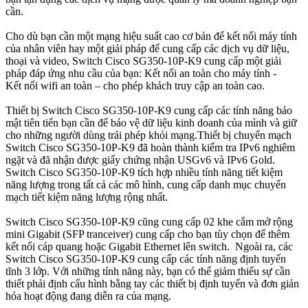
cần.
Cho dù bạn cần một mạng hiệu suất cao cơ bản để kết nối máy tính
của nhân viên hay một giải pháp để cung cấp các dịch vụ dữ liệu,
thoại và video, Switch Cisco SG350-10P-K9 cung cấp một giải
pháp đáp ứng nhu cầu của bạn: Kết nối an toàn cho máy tính -
Kết nối wifi an toàn – cho phép khách truy cập an toàn cao.
Thiết bị Switch Cisco SG350-10P-K9 cung cấp các tính năng bảo
mật tiên tiến bạn cần để bảo vệ dữ liệu kinh doanh của mình và giữ
cho những người dùng trái phép khỏi mạng.Thiết bị chuyển mạch
Switch Cisco SG350-10P-K9 đã hoàn thành kiểm tra IPv6 nghiêm
ngặt và đã nhận được giấy chứng nhận USGv6 và IPv6 Gold.
Switch Cisco SG350-10P-K9 tích hợp nhiều tính năng tiết kiệm
năng lượng trong tất cả các mô hình, cung cấp danh mục chuyển
mạch tiết kiệm năng lượng rộng nhất.
Switch Cisco SG350-10P-K9 cũng cung cấp 02 khe cắm mở rộng
mini Gigabit (SFP tranceiver) cung cấp cho bạn tùy chọn để thêm
kết nối cáp quang hoặc Gigabit Ethernet lên switch. Ngoài ra, các
Switch Cisco SG350-10P-K9 cung cấp các tính năng định tuyến
tĩnh 3 lớp. Với những tính năng này, bạn có thể giảm thiểu sự cần
thiết phải định cấu hình bằng tay các thiết bị định tuyến và đơn giản
hóa hoạt động đang diễn ra của mạng.