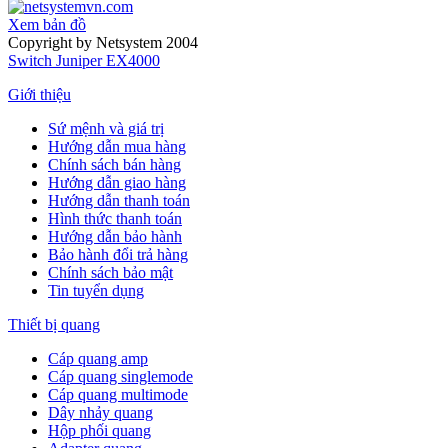
Xem bản đồ
Copyright by Netsystem 2004
Switch Juniper EX4000
Giới thiệu
Sứ mệnh và giá trị
Hướng dẫn mua hàng
Chính sách bán hàng
Hướng dẫn giao hàng
Hướng dẫn thanh toán
Hình thức thanh toán
Hướng dẫn bảo hành
Bảo hành đổi trả hàng
Chính sách bảo mật
Tin tuyển dụng
Thiết bị quang
Cáp quang amp
Cáp quang singlemode
Cáp quang multimode
Dây nhảy quang
Hộp phối quang