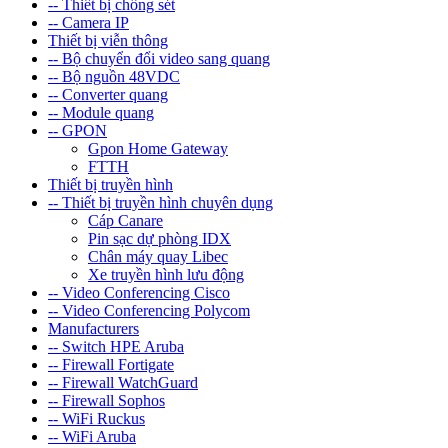
-- Thiết bị chống sét
-- Camera IP
Thiết bị viễn thông
-- Bộ chuyển đổi video sang quang
-- Bộ nguồn 48VDC
-- Converter quang
-- Module quang
-- GPON
Gpon Home Gateway
FTTH
Thiết bị truyền hình
-- Thiết bị truyền hình chuyên dụng
Cáp Canare
Pin sạc dự phòng IDX
Chân máy quay Libec
Xe truyền hình lưu động
-- Video Conferencing Cisco
-- Video Conferencing Polycom
Manufacturers
-- Switch HPE Aruba
-- Firewall Fortigate
-- Firewall WatchGuard
-- Firewall Sophos
-- WiFi Ruckus
-- WiFi Aruba