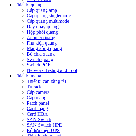
Thiết bị quang
Cáp quang amp
Cáp quang singlemode
Cáp quang multimode
Dây nhảy quang
Hộp phối quang
Adapter quang
Phụ kiện quang
Măng xông quang
Bộ chia quang
Switch quang
Switch POE
Network Testing and Tool
Thiết bị mạng
Thiết bị cân bằng tải
Tủ rack
Cáp camera
Cáp mạng
Patch panel
Card mạng
Card HBA
SAN Switch
SAN Switch HPE
Bộ lưu điện UPS
Thiết bị chống sét