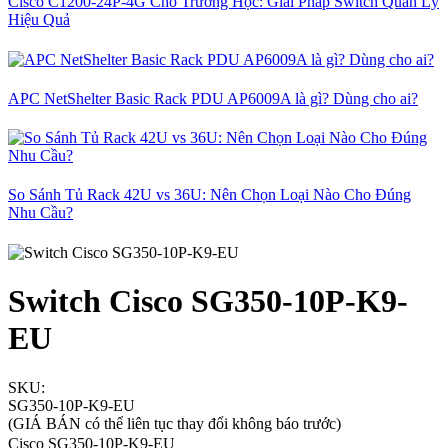
Cisco C1200-24P-4G Cho Trường Học: Giải Pháp Switch Quản Lý
Hiệu Quả
APC NetShelter Basic Rack PDU AP6009A là gì? Dùng cho ai?
So Sánh Tủ Rack 42U vs 36U: Nên Chọn Loại Nào Cho Đúng
Nhu Cầu?
Switch Cisco SG350-10P-K9-
EU
SKU:
SG350-10P-K9-EU
(GIÁ BÁN có thể liên tục thay đổi không báo trước)
Cisco SG350-10P-K9-EU