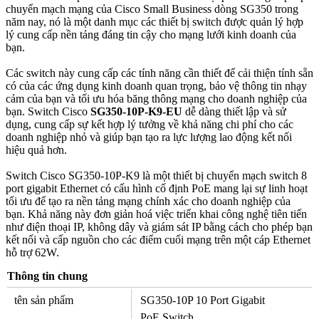
chuyển mạch mạng của Cisco Small Business dòng SG350 trong
năm nay, nó là một danh mục các thiết bị switch được quản lý hợp
lý cung cấp nền tảng đáng tin cậy cho mạng lưới kinh doanh của
bạn.
Các switch này cung cấp các tính năng cần thiết để cải thiện tính sẵn
có của các ứng dụng kinh doanh quan trọng, bảo vệ thông tin nhạy
cảm của bạn và tối ưu hóa băng thông mạng cho doanh nghiệp của
bạn. Switch Cisco
SG350-10P-K9-EU
dễ dàng thiết lập và sử
dụng, cung cấp sự kết hợp lý tưởng về khả năng chi phí cho các
doanh nghiệp nhỏ và giúp bạn tạo ra lực lượng lao động kết nối
hiệu quả hơn.
Switch Cisco SG350-10P-K9 là một thiết bị chuyển mạch switch 8
port gigabit Ethernet có cấu hình cố định PoE mang lại sự linh hoạt
tối ưu để tạo ra nền tảng mạng chính xác cho doanh nghiệp của
bạn. Khả năng này đơn giản hoá việc triển khai công nghệ tiên tiến
như điện thoại IP, không dây và giám sát IP bằng cách cho phép bạn
kết nối và cấp nguồn cho các điểm cuối mạng trên một cáp Ethernet
hỗ trợ 62W.
Thông tin chung
tên sản phẩm
SG350-10P 10 Port Gigabit
PoE Switch