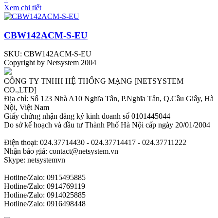
Xem chi tiết
CBW142ACM-S-EU
SKU: CBW142ACM-S-EU
Copyright by Netsystem 2004
CÔNG TY TNHH HỆ THỐNG MẠNG [NETSYSTEM
CO.,LTD]
Địa chỉ: Số 123 Nhà A10 Nghĩa Tân, P.Nghĩa Tân, Q.Cầu Giấy, Hà
Nội, Việt Nam
Giấy chứng nhận đăng ký kinh doanh số 0101445044
Do sở kế hoạch và đầu tư Thành Phố Hà Nội cấp ngày 20/01/2004
Điện thoại: 024.37714430 - 024.37714417 - 024.37711222
Nhận báo giá: contact@netsystem.vn
Skype: netsystemvn
Hotline/Zalo: 0915495885
Hotline/Zalo: 0914769119
Hotline/Zalo: 0914025885
Hotline/Zalo: 0916498448