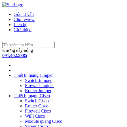
Góc tư vấn
Clip review
Liên hệ
Giới thiệu
Đường dây nóng
091.402.5885
Thiết bị mạng Juniper
Switch Juniper
Firewall Juniper
Router Juniper
Thiết bị mạng Cisco
Switch Cisco
Router Cisco
Firewall Cisco
WiFi Cisco
Module quang Cisco
Server Cisco