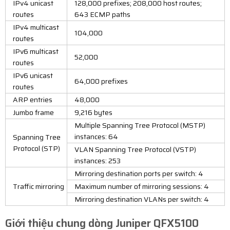
IPv4 unicast
128,000 prefixes; 208,000 host routes;
routes
643 ECMP paths
IPv4 multicast
104,000
routes
IPv6 multicast
52,000
routes
IPv6 unicast
64,000 prefixes
routes
ARP entries
48,000
Jumbo frame
9,216 bytes
Multiple Spanning Tree Protocol (MSTP)
instances: 64
Spanning Tree
Protocol (STP)
VLAN Spanning Tree Protocol (VSTP)
instances: 253
Mirroring destination ports per switch: 4
Traffic mirroring
Maximum number of mirroring sessions: 4
Mirroring destination VLANs per switch: 4
Giới thiệu chung dòng
Juniper QFX5100