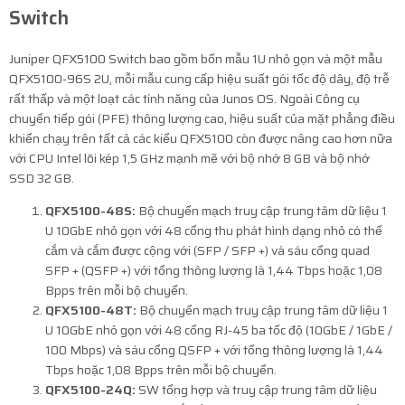
Switch
Juniper QFX5100 Switch
bao gồm bốn mẫu 1U nhỏ gọn và một mẫu
QFX5100-96S 2U, mỗi mẫu cung cấp hiệu suất gói tốc độ dây, độ trễ
rất thấp và một loạt các tính năng của Junos OS. Ngoài Công cụ
chuyển tiếp gói (PFE) thông lượng cao, hiệu suất của mặt phẳng điều
khiển chạy trên tất cả các kiểu QFX5100 còn được nâng cao hơn nữa
với CPU Intel lõi kép 1,5 GHz mạnh mẽ với bộ nhớ 8 GB và bộ nhớ
SSD 32 GB.
QFX5100-48S:
Bộ chuyển mạch truy cập trung tâm dữ liệu 1
U 10GbE nhỏ gọn với 48 cổng thu phát hình dạng nhỏ có thể
cắm và cắm được cộng với (SFP / SFP +) và sáu cổng quad
SFP + (QSFP +) với tổng thông lượng là 1,44 Tbps hoặc 1,08
Bpps trên mỗi bộ chuyển.
QFX5100-48T:
Bộ chuyển mạch truy cập trung tâm dữ liệu 1
U 10GbE nhỏ gọn với 48 cổng RJ-45 ba tốc độ (10GbE / 1GbE /
100 Mbps) và sáu cổng QSFP + với tổng thông lượng là 1,44
Tbps hoặc 1,08 Bpps trên mỗi bộ chuyển.
QFX5100-24Q:
SW tổng hợp và truy cập trung tâm dữ liệu