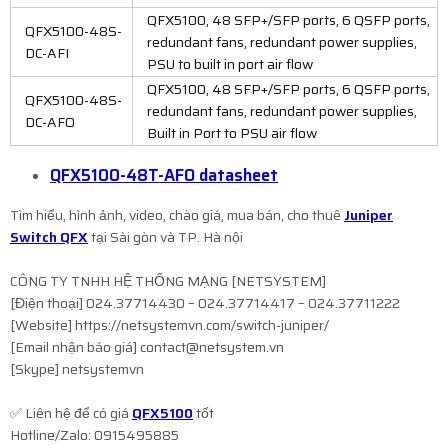
QFX5100, 48 SFP+/SFP ports, 6 QSFP ports,
QFX5100-48S-
redundant fans, redundant power supplies,
DC-AFI
PSU to built in port air flow
QFX5100, 48 SFP+/SFP ports, 6 QSFP ports,
QFX5100-48S-
redundant fans, redundant power supplies,
DC-AFO
Built in Port to PSU air flow
QFX5100-48T-AFO datasheet
Tìm hiểu, hình ảnh, video, chào giá, mua bán, cho thuê
Juniper
Switch QFX
tại Sài gòn và TP. Hà nội
CÔNG TY TNHH HỆ THỐNG MẠNG [NETSYSTEM]
[Điện thoại] 024.37714430 – 024.37714417 – 024.37711222
[Website] https://netsystemvn.com/switch-juniper/
[Email nhận báo giá] contact@netsystem.vn
[Skype] netsystemvn
✅ Liên hệ để có giá
QFX5100
tốt
Hotline/Zalo: 0915495885