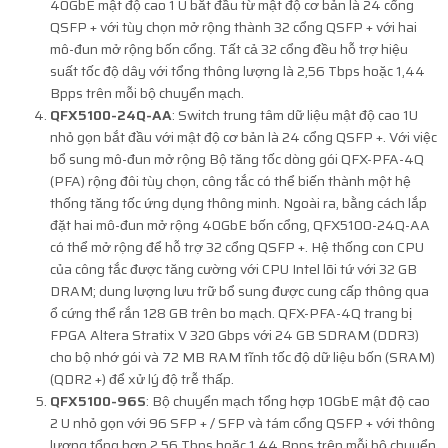
40GbE mật độ cao 1 U bắt đầu từ mật độ cơ bản là 24 cổng
QSFP + với tùy chọn mở rộng thành 32 cổng QSFP + với hai
mô-đun mở rộng bốn cổng. Tất cả 32 cổng đều hỗ trợ hiệu
suất tốc độ dây với tổng thông lượng là 2,56 Tbps hoặc 1,44
Bpps trên mỗi bộ chuyển mạch.
QFX5100-24Q-AA
: Switch trung tâm dữ liệu mật độ cao 1U
nhỏ gọn bắt đầu với mật độ cơ bản là 24 cổng QSFP +. Với việc
bổ sung mô-đun mở rộng Bộ tăng tốc dòng gói QFX-PFA-4Q
(PFA) rộng đôi tùy chọn, công tắc có thể biến thành một hệ
thống tăng tốc ứng dụng thông minh. Ngoài ra, bằng cách lắp
đặt hai mô-đun mở rộng 40GbE bốn cổng, QFX5100-24Q-AA
có thể mở rộng để hỗ trợ 32 cổng QSFP +. Hệ thống con CPU
của công tắc được tăng cường với CPU Intel lõi tứ với 32 GB
DRAM; dung lượng lưu trữ bổ sung được cung cấp thông qua
ổ cứng thể rắn 128 GB trên bo mạch. QFX-PFA-4Q trang bị
FPGA Altera Stratix V 320 Gbps với 24 GB SDRAM (DDR3)
cho bộ nhớ gói và 72 MB RAM tĩnh tốc độ dữ liệu bốn (SRAM)
(QDR2 +) để xử lý độ trễ thấp.
QFX5100-96S
: Bộ chuyển mạch tổng hợp 10GbE mật độ cao
2 U nhỏ gọn với 96 SFP + / SFP và tám cổng QSFP + với thông
lượng tổng hợp 2,56 Tbps hoặc 1,44 Bpps trên mỗi bộ chuyển