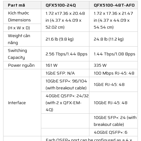
Part mã
QFX5100-24Q
QFX5100-48T-AFO
Kích thước
1.72 x17.36 x 20.48
1.72 x 17.36 x 21.47
Dimensions
in (4.37 x 44.09 x
in (4.37 x 44.09 x
52.02 cm)
54.54 cm)
(H x W x D)
Weight cân
21.6 lb (9.8 kg)
24.8 lb (11.2 kg)
năng
Switching
2.56 Tbps/1.44 Bpps
1.44 Tbps/1.08 Bpps
Capacity
Power nguồn
161 W
335 W
1GbE SFP: N/A
100 Mbps RJ-45: 48
10GbE SFP+: 96/104
1GbE RJ-45: 48
(with breakout cable)
40GbE QSFP+: 24/32
Interface
(with 2 x QFX-EM-
10GbE RJ-45: 48
4Q)
10GbE SFP+: 24 (with
breakout cable)
40GbE QSFP+: 6
Each QSFP+ port can be configured as a 4 x