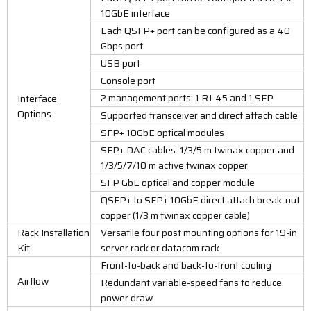
10GbE interface
Each QSFP+ port can be configured as a 40
Gbps port
USB port
Console port
2 management ports: 1 RJ-45 and 1 SFP
Interface
Options
Supported transceiver and direct attach cable
SFP+ 10GbE optical modules
SFP+ DAC cables: 1/3/5 m twinax copper and
1/3/5/7/10 m active twinax copper
SFP GbE optical and copper module
QSFP+ to SFP+ 10GbE direct attach break-out
copper (1/3 m twinax copper cable)
Rack Installation
Versatile four post mounting options for 19-in
Kit
server rack or datacom rack
Front-to-back and back-to-front cooling
Airflow
Redundant variable-speed fans to reduce
power draw