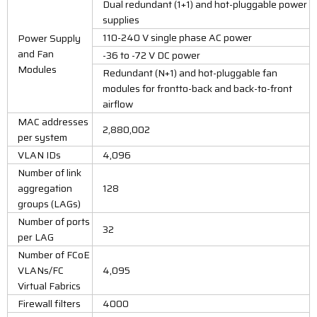
Dual redundant (1+1) and hot-pluggable power
supplies
110-240 V single phase AC power
Power Supply
and Fan
-36 to -72 V DC power
Modules
Redundant (N+1) and hot-pluggable fan
modules for frontto-back and back-to-front
airflow
MAC addresses
2,880,002
per system
VLAN IDs
4,096
Number of link
aggregation
128
groups (LAGs)
Number of ports
32
per LAG
Number of FCoE
VLANs/FC
4,095
Virtual Fabrics
Firewall filters
4000