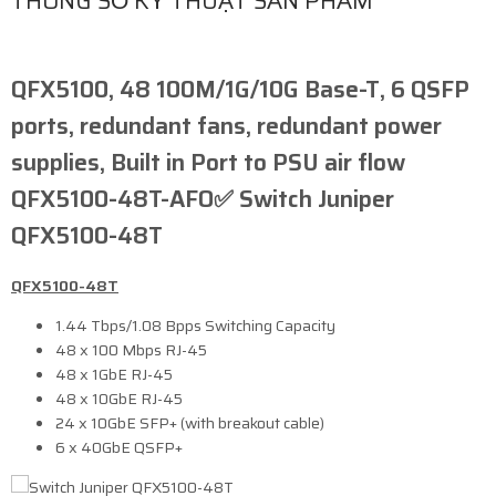
THÔNG SỐ KỸ THUẬT SẢN PHẨM
QFX5100, 48 100M/1G/10G Base-T, 6 QSFP
ports, redundant fans, redundant power
supplies, Built in Port to PSU air flow ​
QFX5100-48T-AFO✅ Switch Juniper
QFX5100-48T
QFX5100-48T
1.44 Tbps/1.08 Bpps Switching Capacity
48 x 100 Mbps RJ-45
48 x 1GbE RJ-45
48 x 10GbE RJ-45
24 x 10GbE SFP+ (with breakout cable)
6 x 40GbE QSFP+