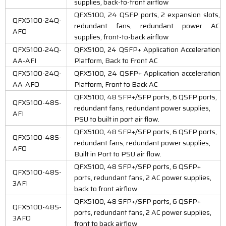
supplies, back-to-front airflow
QFX5100, 24 QSFP ports, 2 expansion slots,
QFX5100-24Q-
redundant fans, redundant power AC
AFO
supplies, front-to-back airflow
QFX5100-24Q-
QFX5100, 24 QSFP+ Application Acceleration
AA-AFI
Platform, Back to Front AC
QFX5100-24Q-
QFX5100, 24 QSFP+ Application acceleration
AA-AFO
Platform, Front to Back AC
QFX5100, 48 SFP+/SFP ports, 6 QSFP ports,
QFX5100-48S-
redundant fans, redundant power supplies,
AFI
PSU to built in port air flow.
QFX5100, 48 SFP+/SFP ports, 6 QSFP ports,
QFX5100-48S-
redundant fans, redundant power supplies,
AFO
Built in Port to PSU air flow.
QFX5100, 48 SFP+/SFP ports, 6 QSFP+
QFX5100-48S-
ports, redundant fans, 2 AC power supplies,
3AFI
back to front airflow
QFX5100, 48 SFP+/SFP ports, 6 QSFP+
QFX5100-48S-
ports, redundant fans, 2 AC power supplies,
3AFO
front to back airflow