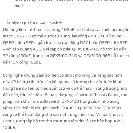
mạch.
Để tăng tính linh hoạt, các cổng 40GbE trên tất cả các thiết bị chuyển
mạch QFX5100 có thể được sử dụng làm cổng 4x10GbE sử dụng
QSFP + đến SFP + gắn trực tiếp cáp đồng DAC hoặc QSFP + tới SFP
+ với cáp quang AOC. Với cáp bộ chia, QFX5100-48S hỗ trợ lên đến
72 cổng 10GbE, trong khi QFX5100-24Q và QFX5100-96S hỗ trợ lên
đến 104 cổng 10GbE.
Công nghệ khung gầm ảo hiện có được mở rộng và nâng cao hơn
nữa để hỗ trợ cấu trúc liên kết quang lý tưởng cho việc triển khai
trung tâm dữ liệu có hiệu suất cao và độ trễ thấp. Trong trường hợp
đầu tiên, cấu trúc liên kết này, được gọi là Virtual Chassis Fabric, cho
phép triển khai tối đa 20 switch QFX5100 trong cấu hình xương
sống. Các thiết bị chuyển mạch EX4300, QFX3500 và QFX3600
cũng có thể hoạt động như các nút trong triển khai Virtual Chassis
Fabric, cung cấp hỗ trợ cho các trung tâm dữ liệu có hỗn hợp 1GbE,
10GbE,