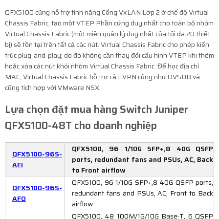
QFX5100 cũng hỗ trợ tính năng Cổng VxLAN Lớp 2 ở chế độ Virtual
Chassis Fabric, tạo một VTEP Phần cứng duy nhất cho toàn bộ nhóm
Virtual Chassis Fabric (một miền quản lý duy nhất của tối đa 20 thiết
bị) sẽ tồn tại trên tất cả các nút. Virtual Chassis Fabric cho phép kiến ​​
trúc plug-and-play; do đó không cần thay đổi cấu hình VTEP khi thêm
hoặc xóa các nút khỏi nhóm Virtual Chassis Fabric. Để học địa chỉ
MAC, Virtual Chassis Fabric hỗ trợ cả EVPN cũng như OVSDB và
cũng tích hợp với VMware NSX.
Lựa chọn đặt mua hàng Switch Juniper
QFX5100-48T cho doanh nghiệp
QFX5100, 96 1/10G SFP+,8 40G QSFP
QFX5100-96S-
ports, redundant fans and PSUs, AC, Back
AFI
to Front airflow
QFX5100, 96 1/10G SFP+,8 40G QSFP ports,
QFX5100-96S-
redundant fans and PSUs, AC, Front to Back
AFO
airflow
QFX5100, 48 100M/1G/10G Base-T, 6 QSFP