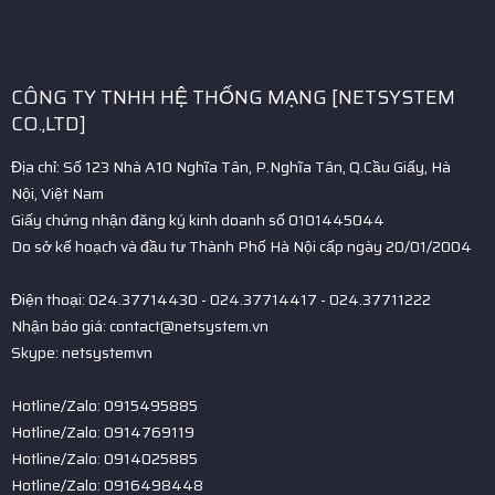
CÔNG TY TNHH HỆ THỐNG MẠNG [NETSYSTEM
CO.,LTD]
Địa chỉ: Số 123 Nhà A10 Nghĩa Tân, P.Nghĩa Tân, Q.Cầu Giấy, Hà
Nội, Việt Nam
Giấy chứng nhận đăng ký kinh doanh số 0101445044
Do sở kế hoạch và đầu tư Thành Phố Hà Nội cấp ngày 20/01/2004
Điện thoại: 024.37714430 - 024.37714417 - 024.37711222
Nhận báo giá: contact@netsystem.vn
Skype: netsystemvn
Hotline/Zalo: 0915495885
Hotline/Zalo: 0914769119
Hotline/Zalo: 0914025885
Hotline/Zalo: 0916498448