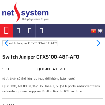
Switch Juniper QFX5100-48T-AFO
SKU:
QFX5100-48T-AFO
(GIÁ BÁN có thể liên tục thay đổi không báo trước)
QFX5100, 48 100M/1G/10G Base-T, 6 QSFP ports, redundant fans,
redundant power supplies, Built in Port to PSU air flow
TEAM 1