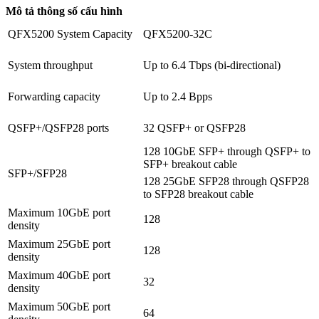
Mô tả thông số cấu hình
QFX5200 System Capacity
QFX5200-32C
System throughput
Up to 6.4 Tbps (bi-directional)
Forwarding capacity
Up to 2.4 Bpps
QSFP+/QSFP28 ports
32 QSFP+ or QSFP28
128 10GbE SFP+ through QSFP+ to
SFP+ breakout cable
SFP+/SFP28
128 25GbE SFP28 through QSFP28
to SFP28 breakout cable
Maximum 10GbE port
128
density
Maximum 25GbE port
128
density
Maximum 40GbE port
32
density
Maximum 50GbE port
64