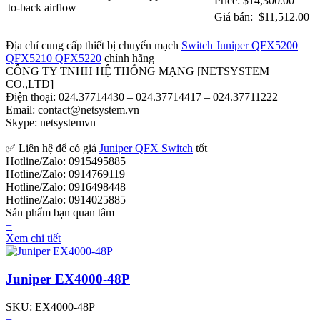
Price: $14,300.00
to-back airflow
Giá bán: $11,512.00
Địa chỉ cung cấp thiết bị chuyển mạch
Switch Juniper QFX5200
QFX5210 QFX5220
chính hãng
CÔNG TY TNHH HỆ THỐNG MẠNG [NETSYSTEM
CO.,LTD]
Điện thoại: 024.37714430 – 024.37714417 – 024.37711222
Email: contact@netsystem.vn
Skype: netsystemvn
✅ Liên hệ để có giá
Juniper QFX Switch
tốt
Hotline/Zalo: 0915495885
Hotline/Zalo: 0914769119
Hotline/Zalo: 0916498448
Hotline/Zalo: 0914025885
Sản phẩm bạn quan tâm
+
Xem chi tiết
Juniper EX4000-48P
SKU: EX4000-48P
+