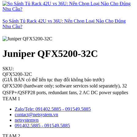
So Sánh Tủ Rack 42U vs 36U: Nên Chọn Loại Nào Cho Đúng
Nhu Cầu?
Juniper QFX5200-32C
SKU:
QFX5200-32C
(GIÁ BÁN có thể liên tục thay đổi không báo trước)
QFX5200 (hardware only; software services sold separately), 32
QSFP+/QSFP28 ports, redundant fans, 2 AC DC power supplies
TEAM 1
Zalo/Tele: 091402.5885 - 091549.5885
contact@netsystem.vn
netsystemvn
091402.5885 - 091549.5885
TEAM 2