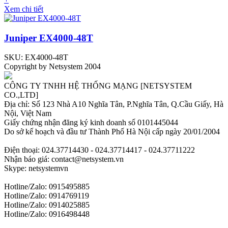
Xem chi tiết
Juniper EX4000-48T
SKU: EX4000-48T
Copyright by Netsystem 2004
CÔNG TY TNHH HỆ THỐNG MẠNG [NETSYSTEM
CO.,LTD]
Địa chỉ: Số 123 Nhà A10 Nghĩa Tân, P.Nghĩa Tân, Q.Cầu Giấy, Hà
Nội, Việt Nam
Giấy chứng nhận đăng ký kinh doanh số 0101445044
Do sở kế hoạch và đầu tư Thành Phố Hà Nội cấp ngày 20/01/2004
Điện thoại: 024.37714430 - 024.37714417 - 024.37711222
Nhận báo giá: contact@netsystem.vn
Skype: netsystemvn
Hotline/Zalo: 0915495885
Hotline/Zalo: 0914769119
Hotline/Zalo: 0914025885
Hotline/Zalo: 0916498448