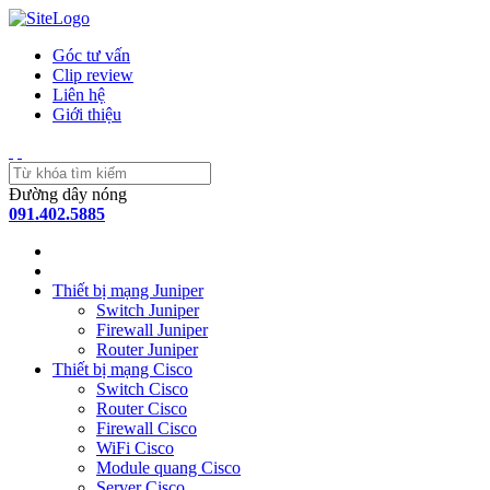
Góc tư vấn
Clip review
Liên hệ
Giới thiệu
Đường dây nóng
091.402.5885
Thiết bị mạng Juniper
Switch Juniper
Firewall Juniper
Router Juniper
Thiết bị mạng Cisco
Switch Cisco
Router Cisco
Firewall Cisco
WiFi Cisco
Module quang Cisco
Server Cisco