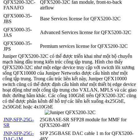
QFX5200-32C-
QFX5200-32C fan module, front-to-back
FANAFO
airflow
QFX5000-35-
Base Services license for QFX5200-32C
JBS
QFX5000-35-
Advanced Services license for QFX5200-32C
JAS
QFX5000-35-
Premium services license for QFX5200-32C
JPS
Juniper QFX5200-32C có thể được triển khai như một bộ chuyển
mạch hàng đầu trong kiến ​​trúc cổng tập trung. Hình cho thấy
QFX5200-32C như một edge device truy cập với swicth lõi xương
sống QFX10000 của Juniper Networks được cấu hình như một
cổng tập trung. Trong cấu trúc liên kết này, Juniper QFX10000
switch cũng có thể được định cấu hình như một thiết bị edge device
hoạt động như một cổng tập trung cho VXLAN, MPLS và các giao
thức đường hầm khác. Các cổng 100GbE trên QFX5200-32C cũng
có thể được phân kênh để hỗ trợ các liên kết xuống 4x25GbE,
2x50GbE hoặc 4x10GbE
JNP-SFP-25G-
25GBASE-SR SFP28 module for MMF for
SR
QFX5200-48Y
JNP-SFP-25G-
SFP 25GBASE DAC cable 1 m for QFX5200-
DAC-1M
48Y