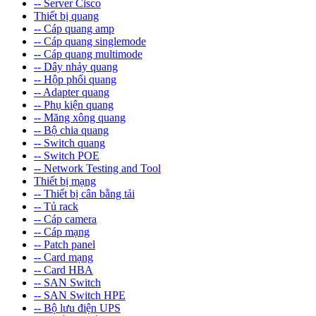
-- Server Cisco
Thiết bị quang
-- Cáp quang amp
-- Cáp quang singlemode
-- Cáp quang multimode
-- Dây nhảy quang
-- Hộp phối quang
-- Adapter quang
-- Phụ kiện quang
-- Măng xông quang
-- Bộ chia quang
-- Switch quang
-- Switch POE
-- Network Testing and Tool
Thiết bị mạng
-- Thiết bị cân bằng tải
-- Tủ rack
-- Cáp camera
-- Cáp mạng
-- Patch panel
-- Card mạng
-- Card HBA
-- SAN Switch
-- SAN Switch HPE
-- Bộ lưu điện UPS