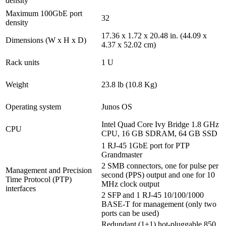
density
Maximum 100GbE port
32
density
17.36 x 1.72 x 20.48 in. (44.09 x
Dimensions (W x H x D)
4.37 x 52.02 cm)
Rack units
1 U
Weight
23.8 lb (10.8 Kg)
Operating system
Junos OS
Intel Quad Core Ivy Bridge 1.8 GHz
CPU
CPU, 16 GB SDRAM, 64 GB SSD
1 RJ-45 1GbE port for PTP
Grandmaster
2 SMB connectors, one for pulse per
Management and Precision
second (PPS) output and one for 10
Time Protocol (PTP)
MHz clock output
interfaces
2 SFP and 1 RJ-45 10/100/1000
BASE-T for management (only two
ports can be used)
Redundant (1+1) hot-pluggable 850