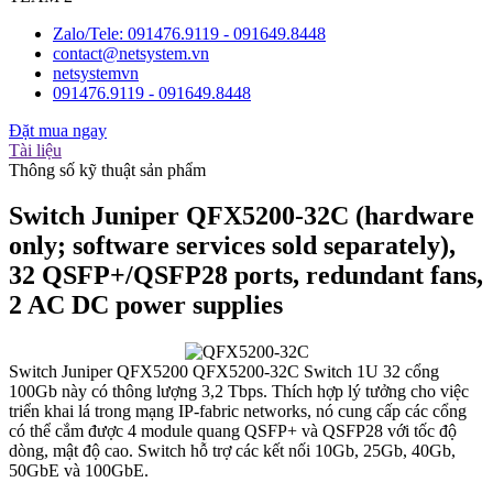
Zalo/Tele: 091476.9119 - 091649.8448
contact@netsystem.vn
netsystemvn
091476.9119 - 091649.8448
Đặt mua ngay
Tài liệu
Thông số kỹ thuật sản phẩm
Switch Juniper QFX5200-32C (hardware
only; software services sold separately),
32 QSFP+/QSFP28 ports, redundant fans,
2 AC DC power supplies
Switch Juniper QFX5200 QFX5200-32C Switch 1U 32 cổng
100Gb này có thông lượng 3,2 Tbps. Thích hợp lý tưởng cho việc
triển khai lá trong mạng IP-fabric networks, nó cung cấp các cổng
có thể cắm được 4 module quang QSFP+ và QSFP28 với tốc độ
dòng, mật độ cao. Switch hỗ trợ các kết nối 10Gb, 25Gb, 40Gb,
50GbE và 100GbE.