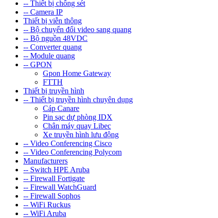
-- Thiết bị chống sét
-- Camera IP
Thiết bị viễn thông
-- Bộ chuyển đổi video sang quang
-- Bộ nguồn 48VDC
-- Converter quang
-- Module quang
-- GPON
Gpon Home Gateway
FTTH
Thiết bị truyền hình
-- Thiết bị truyền hình chuyên dụng
Cáp Canare
Pin sạc dự phòng IDX
Chân máy quay Libec
Xe truyền hình lưu động
-- Video Conferencing Cisco
-- Video Conferencing Polycom
Manufacturers
-- Switch HPE Aruba
-- Firewall Fortigate
-- Firewall WatchGuard
-- Firewall Sophos
-- WiFi Ruckus
-- WiFi Aruba