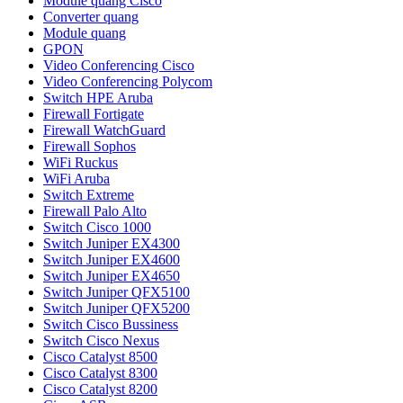
Module quang Cisco
Converter quang
Module quang
GPON
Video Conferencing Cisco
Video Conferencing Polycom
Switch HPE Aruba
Firewall Fortigate
Firewall WatchGuard
Firewall Sophos
WiFi Ruckus
WiFi Aruba
Switch Extreme
Firewall Palo Alto
Switch Cisco 1000
Switch Juniper EX4300
Switch Juniper EX4600
Switch Juniper EX4650
Switch Juniper QFX5100
Switch Juniper QFX5200
Switch Cisco Bussiness
Switch Cisco Nexus
Cisco Catalyst 8500
Cisco Catalyst 8300
Cisco Catalyst 8200