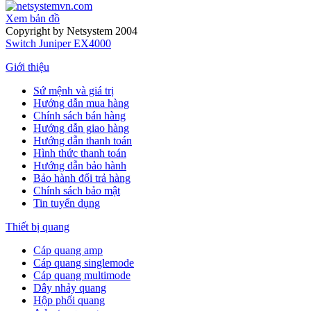
Xem bản đồ
Copyright by Netsystem 2004
Switch Juniper EX4000
Giới thiệu
Sứ mệnh và giá trị
Hướng dẫn mua hàng
Chính sách bán hàng
Hướng dẫn giao hàng
Hướng dẫn thanh toán
Hình thức thanh toán
Hướng dẫn bảo hành
Bảo hành đổi trả hàng
Chính sách bảo mật
Tin tuyển dụng
Thiết bị quang
Cáp quang amp
Cáp quang singlemode
Cáp quang multimode
Dây nhảy quang
Hộp phối quang