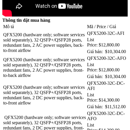
Thông tin đặt mua hàng
Mô tả
Mã / Price / Giá
QFX5200-32C-AFI
QFX5200 (hardware only; software services
List
sold separately), 32 QSFP+/QSFP28 ports,
Price: $12,800.00
redundant fans, 2 AC power supplies, back-
to-front airflow
Giá bán: $10,304.00
QFX5200-32C-AFO
QFX5200 (hardware only; software services
List
sold separately), 32 QSFP+/QSFP28 ports,
Price: $12,800.00
redundant fans, 2 AC power supplies, front-
to-back airflow
Giá bán: $10,304.00
QFX5200-32C-DC-
QFX5200 (hardware only; software services
AFI
sold separately), 32 QSFP+/QSFP28 ports,
List
redundant fans, 2 DC power supplies, back-
Price: $14,300.00
to-front airflow
Giá bán: $11,512.00
QFX5200-32C-DC-
QFX5200 (hardware only; software services
AFO
sold separately), 32 QSFP+/QSFP28 ports,
List
redundant fans, 2 DC power supplies, front-