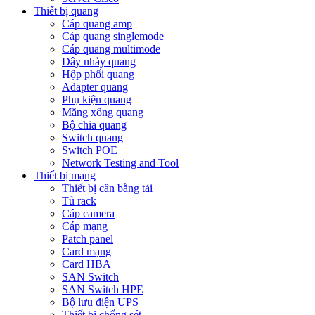
Thiết bị quang
Cáp quang amp
Cáp quang singlemode
Cáp quang multimode
Dây nhảy quang
Hộp phối quang
Adapter quang
Phụ kiện quang
Măng xông quang
Bộ chia quang
Switch quang
Switch POE
Network Testing and Tool
Thiết bị mạng
Thiết bị cân bằng tải
Tủ rack
Cáp camera
Cáp mạng
Patch panel
Card mạng
Card HBA
SAN Switch
SAN Switch HPE
Bộ lưu điện UPS
Thiết bị chống sét