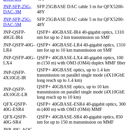
JNP-SFP-25G-
SFP 25GBASE DAC cable 3 m for QFX5200-
DAC-3M
48Y
JNP-SFP-25G-
SFP 25GBASE DAC cable 5 m for QFX5200-
DAC-5M
48Y
JNP-QSFP-
QSFP+ 40GBASE-IR4 40-gigabit optics, 1310
40GE-IR4
nm for up to 2 km transmission on SMF
JNP-QSFP-40G-
QSFP+ 40GBASE-LR4 40-gigabit optics, 1310
LR4
nm for up to 10 km transmission on SMF
JNP-QSFP-40G-
QSFP+ 40GBASE-LX4 40-gigabit optics, 100
LX4
m (150 m) with OM3 (OM4) duplex MMF fiber
QSFP+ 40GBASE optics, up to 1.4 km
JNP-QSFP-
transmission on parallel single mode (4X10GbE
4X10GE-IR
long reach up to 1.4 km)
QSFP+ 40GBASE optics, up to 10 km
JNP-QSFP-
transmission on parallel single mode (4X10GbE
4X10GE-LR
long reach up to 10 km)
QFX-QSFP-
QSFP+ 40GBASE-ESR4 40-gigabit optics, 300
40G-ESR4
m (400 m) with OM3 (OM4) MMF
QFX-QSFP-
QSFP+ 40GBASE-SR4 40-gigabit optics, 850
40G-SR4
nm for up to 150 m transmission on MMF
JNP-40G-AOC-