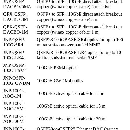
JNP-QSFP-
QSFP+ to SFP+ 10GbE direct attach breakout
DACBO-5MA
copper (twinax copper cable) 5 m active
QFX-QSFP-
QSFP+ to SFP+ 10GbE direct attach breakout
DACBO-3M
copper (twinax copper cable) 3 m
QFX-QSFP-
QSFP+ to SFP+ 10GbE direct attach breakout
DACBO-1M
copper (twinax copper cable) 1 m
JNP-QSFP-
QSFP28 100GBASE-SR4 optics for up to 100
100G-SR4
m transmission over parallel MMF
JNP-QSFP-
QSFP28 100GBASE-LR4 optics for up to 10
100G-LR4
km transmission over serial SMF
JNP-QSFP-
100GbE PSM4 optics
100G-PSM4
JNP-QSFP-
100GbE CWDM4 optics
100G-CWDM
JNP-100G-
100GbE active optical cable for 1 m
AOC-1M
JNP-100G-
100GbE active optical cable for 15 m
AOC-15M
JNP-100G-
100GbE active optical cable for 20 m
AOC-20M
JNP-100G-
QSFP28-to-QSFP28 Ethernet DAC (twinax