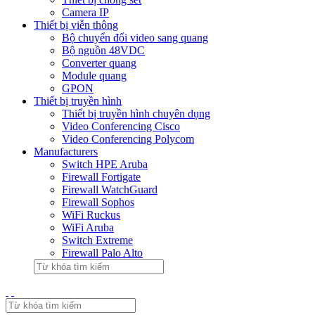
Camera IP
Thiết bị viễn thông
Bộ chuyển đổi video sang quang
Bộ nguồn 48VDC
Converter quang
Module quang
GPON
Thiết bị truyền hình
Thiết bị truyền hình chuyên dụng
Video Conferencing Cisco
Video Conferencing Polycom
Manufacturers
Switch HPE Aruba
Firewall Fortigate
Firewall WatchGuard
Firewall Sophos
WiFi Ruckus
WiFi Aruba
Switch Extreme
Firewall Palo Alto