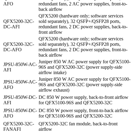
AFO
redundant fans, 2 AC power supplies, front-to-
back airflow
QFX5200 (hardware only; software services
QFX5200-32C-
sold separately), 32 QSFP+/QSFP28 ports,
DC-AFI
redundant fans, 2 DC power supplies, back-to-
front airflow
QFX5200 (hardware only; software services
QFX5200-32C-
sold separately), 32 QSFP+/QSFP28 ports,
DC-AFO
redundant fans, 2 DC power supplies, front-to-
back airflow
Juniper 850 W AC power supply for QFX5100-
JPSU-850W-AC-
96S and QFX5200-32C (power supply-side
AFI
airflow intake)
Juniper 850 W AC power supply for QFX5100-
JPSU-850W-AC-
96S and QFX5200-32C (power supply-side
AFO
airflow exhaust)
JPSU-850W-DC-
DC 850 W power supply, back-to-front airflow
AFI
for QFX5100-96S and QFX5200-32C
JPSU-850W-DC-
DC 850 W power supply, front-to-back airflow
AFO
for QFX5100-96S and QFX5200-32C
QFX5200-32C-
QFX5200-32C fan module, back-to-front
FANAFI
airflow