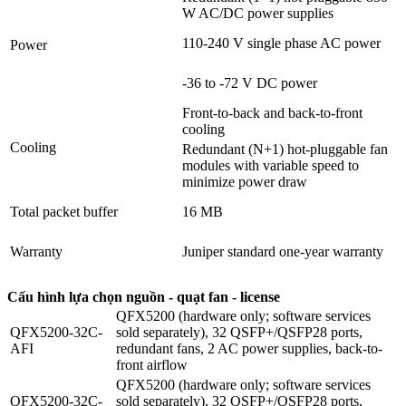
W AC/DC power supplies
110-240 V single phase AC power
Power
-36 to -72 V DC power
Front-to-back and back-to-front
cooling
Cooling
Redundant (N+1) hot-pluggable fan
modules with variable speed to
minimize power draw
Total packet buffer
16 MB
Warranty
Juniper standard one-year warranty
Cấu hình lựa chọn nguồn - quạt fan - license
QFX5200 (hardware only; software services
QFX5200-32C-
sold separately), 32 QSFP+/QSFP28 ports,
AFI
redundant fans, 2 AC power supplies, back-to-
front airflow
QFX5200 (hardware only; software services
QFX5200-32C-
sold separately), 32 QSFP+/QSFP28 ports,