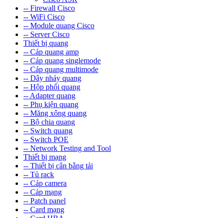
-- Firewall Cisco
-- WiFi Cisco
-- Module quang Cisco
-- Server Cisco
Thiết bị quang
-- Cáp quang amp
-- Cáp quang singlemode
-- Cáp quang multimode
-- Dây nhảy quang
-- Hộp phối quang
-- Adapter quang
-- Phụ kiện quang
-- Măng xông quang
-- Bộ chia quang
-- Switch quang
-- Switch POE
-- Network Testing and Tool
Thiết bị mạng
-- Thiết bị cân bằng tải
-- Tủ rack
-- Cáp camera
-- Cáp mạng
-- Patch panel
-- Card mạng