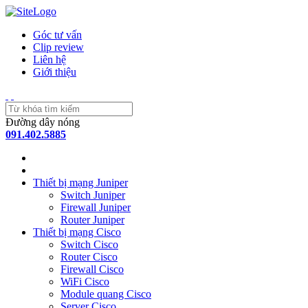
Góc tư vấn
Clip review
Liên hệ
Giới thiệu
Đường dây nóng
091.402.5885
Thiết bị mạng Juniper
Switch Juniper
Firewall Juniper
Router Juniper
Thiết bị mạng Cisco
Switch Cisco
Router Cisco
Firewall Cisco
WiFi Cisco
Module quang Cisco
Server Cisco