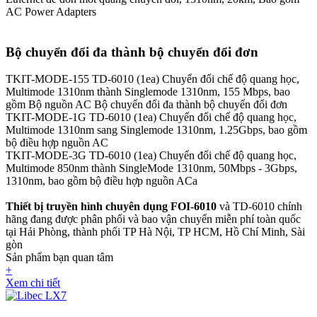
AC Power Adapters
Bộ chuyển đổi đa thành bộ chuyển đổi đơn
TKIT-MODE-155
TD-6010 (1ea) Chuyển đổi chế độ quang học,
Multimode 1310nm thành Singlemode 1310nm, 155 Mbps, bao
gồm Bộ nguồn AC
Bộ chuyển đổi đa thành bộ chuyển đổi đơn
TKIT-MODE-1G
TD-6010 (1ea) Chuyển đổi chế độ quang học,
Multimode 1310nm sang Singlemode 1310nm, 1.25Gbps, bao gồm
bộ điều hợp nguồn AC
TKIT-MODE-3G
TD-6010 (1ea) Chuyển đổi chế độ quang học,
Multimode 850nm thành SingleMode 1310nm, 50Mbps - 3Gbps,
1310nm, bao gồm bộ điều hợp nguồn ACa
Thiết bị truyền hình chuyên dụng
FOI-6010
và TD-6010
chính
hãng đang được phân phối và bao vận chuyển miễn phí toàn quốc
tại Hải Phòng, thành phối TP Hà Nội, TP HCM, Hồ Chí Minh, Sài
gòn
Sản phẩm bạn quan tâm
+
Xem chi tiết