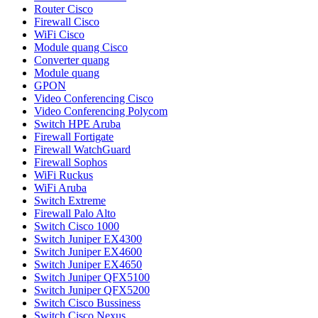
Router Cisco
Firewall Cisco
WiFi Cisco
Module quang Cisco
Converter quang
Module quang
GPON
Video Conferencing Cisco
Video Conferencing Polycom
Switch HPE Aruba
Firewall Fortigate
Firewall WatchGuard
Firewall Sophos
WiFi Ruckus
WiFi Aruba
Switch Extreme
Firewall Palo Alto
Switch Cisco 1000
Switch Juniper EX4300
Switch Juniper EX4600
Switch Juniper EX4650
Switch Juniper QFX5100
Switch Juniper QFX5200
Switch Cisco Bussiness
Switch Cisco Nexus