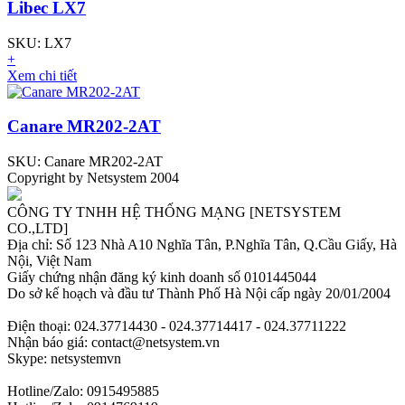
Libec LX7
SKU: LX7
+
Xem chi tiết
Canare MR202-2AT
SKU: Canare MR202-2AT
Copyright by Netsystem 2004
CÔNG TY TNHH HỆ THỐNG MẠNG [NETSYSTEM
CO.,LTD]
Địa chỉ: Số 123 Nhà A10 Nghĩa Tân, P.Nghĩa Tân, Q.Cầu Giấy, Hà
Nội, Việt Nam
Giấy chứng nhận đăng ký kinh doanh số 0101445044
Do sở kế hoạch và đầu tư Thành Phố Hà Nội cấp ngày 20/01/2004
Điện thoại: 024.37714430 - 024.37714417 - 024.37711222
Nhận báo giá: contact@netsystem.vn
Skype: netsystemvn
Hotline/Zalo: 0915495885