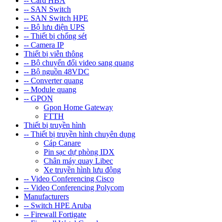
-- Card HBA
-- SAN Switch
-- SAN Switch HPE
-- Bộ lưu điện UPS
-- Thiết bị chống sét
-- Camera IP
Thiết bị viễn thông
-- Bộ chuyển đổi video sang quang
-- Bộ nguồn 48VDC
-- Converter quang
-- Module quang
-- GPON
Gpon Home Gateway
FTTH
Thiết bị truyền hình
-- Thiết bị truyền hình chuyên dụng
Cáp Canare
Pin sạc dự phòng IDX
Chân máy quay Libec
Xe truyền hình lưu động
-- Video Conferencing Cisco
-- Video Conferencing Polycom
Manufacturers
-- Switch HPE Aruba
-- Firewall Fortigate