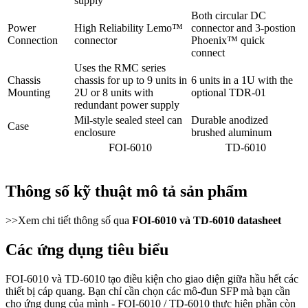
supply
Both circular DC
Power
High Reliability Lemo™
connector and 3-postion
Connection
connector
Phoenix™ quick
connect
Uses the RMC series
Chassis
chassis for up to 9 units in
6 units in a 1U with the
Mounting
2U or 8 units with
optional TDR-01
redundant power supply
Mil-style sealed steel can
Durable anodized
Case
enclosure
brushed aluminum
FOI-6010
TD-6010
Thông số kỹ thuật mô tả sản phẩm
>>Xem chi tiết thông số qua
FOI-6010
 và 
TD-6010 datasheet
Các ứng dụng tiêu biểu
FOI-6010 và TD-6010 tạo điều kiện cho giao diện giữa hầu hết các
thiết bị cáp quang. Bạn chỉ cần chọn các mô-đun SFP mà bạn cần
cho ứng dụng của mình - FOI-6010 /
TD-6010
thực hiện phần còn