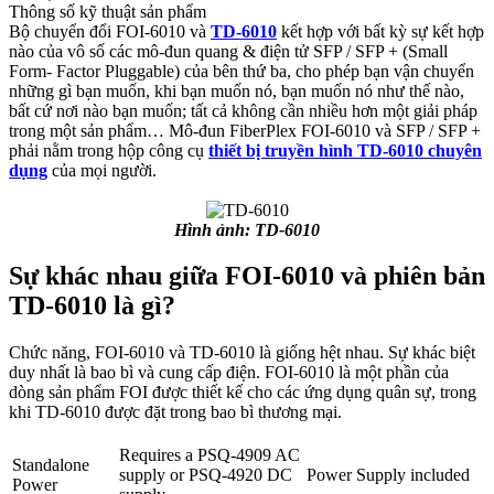
Thông số kỹ thuật sản phẩm
Bộ chuyển đổi FOI-6010 và
TD-6010
kết hợp với bất kỳ sự kết hợp
nào của vô số các mô-đun quang & điện tử SFP / SFP + (Small
Form- Factor Pluggable) của bên thứ ba, cho phép bạn vận chuyển
những gì bạn muốn, khi bạn muốn nó, bạn muốn nó như thế nào,
bất cứ nơi nào bạn muốn; tất cả không cần nhiều hơn một giải pháp
trong một sản phẩm… Mô-đun FiberPlex FOI-6010 và SFP / SFP +
phải nằm trong hộp công cụ
thiết bị truyền hình TD-6010 chuyên
dụng
của mọi người.
Hình ảnh: TD-6010
Sự khác nhau giữa FOI-6010 và phiên bản
TD-6010 là gì?
Chức năng, FOI-6010 và TD-6010 là giống hệt nhau. Sự khác biệt
duy nhất là bao bì và cung cấp điện. FOI-6010 là một phần của
dòng sản phẩm FOI được thiết kế cho các ứng dụng quân sự, trong
khi TD-6010 được đặt trong bao bì thương mại.
Requires a PSQ-4909 AC
Standalone
supply or PSQ-4920 DC
Power Supply included
Power