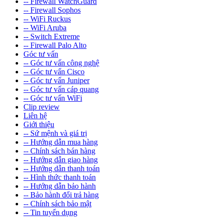
-- Firewall WatchGuard
-- Firewall Sophos
-- WiFi Ruckus
-- WiFi Aruba
-- Switch Extreme
-- Firewall Palo Alto
Góc tư vấn
-- Góc tư vấn công nghệ
-- Góc tư vấn Cisco
-- Góc tư vấn Juniper
-- Góc tư vấn cáp quang
-- Góc tư vấn WiFi
Clip review
Liên hệ
Giới thiệu
-- Sứ mệnh và giá trị
-- Hướng dẫn mua hàng
-- Chính sách bán hàng
-- Hướng dẫn giao hàng
-- Hướng dẫn thanh toán
-- Hình thức thanh toán
-- Hướng dẫn bảo hành
-- Bảo hành đổi trả hàng
-- Chính sách bảo mật
-- Tin tuyển dụng