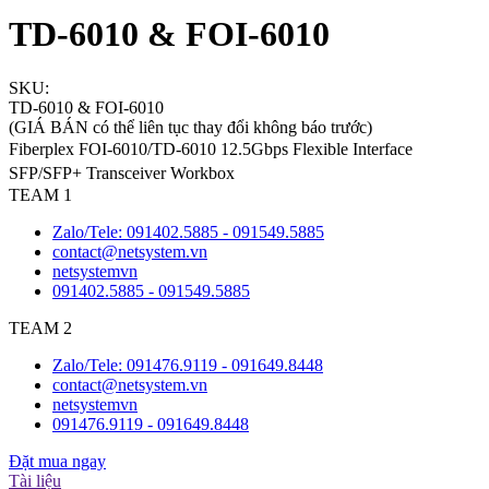
TD-6010 & FOI-6010
SKU:
TD-6010 & FOI-6010
(GIÁ BÁN có thể liên tục thay đổi không báo trước)
Fiberplex FOI-6010/TD-6010 12.5Gbps Flexible Interface
SFP/SFP+ Transceiver Workbox
TEAM 1
Zalo/Tele: 091402.5885 - 091549.5885
contact@netsystem.vn
netsystemvn
091402.5885 - 091549.5885
TEAM 2
Zalo/Tele: 091476.9119 - 091649.8448
contact@netsystem.vn
netsystemvn
091476.9119 - 091649.8448
Đặt mua ngay
Tài liệu