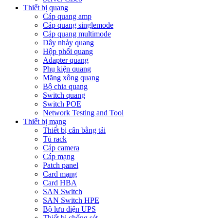
Thiết bị quang
Cáp quang amp
Cáp quang singlemode
Cáp quang multimode
Dây nhảy quang
Hộp phối quang
Adapter quang
Phụ kiện quang
Măng xông quang
Bộ chia quang
Switch quang
Switch POE
Network Testing and Tool
Thiết bị mạng
Thiết bị cân bằng tải
Tủ rack
Cáp camera
Cáp mạng
Patch panel
Card mạng
Card HBA
SAN Switch
SAN Switch HPE
Bộ lưu điện UPS
Thiết bị chống sét