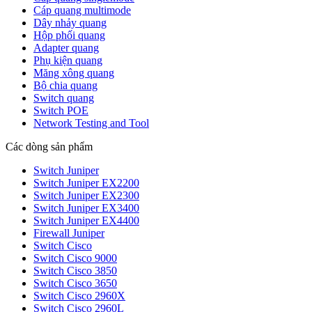
Cáp quang multimode
Dây nhảy quang
Hộp phối quang
Adapter quang
Phụ kiện quang
Măng xông quang
Bộ chia quang
Switch quang
Switch POE
Network Testing and Tool
Các dòng sản phẩm
Switch Juniper
Switch Juniper EX2200
Switch Juniper EX2300
Switch Juniper EX3400
Switch Juniper EX4400
Firewall Juniper
Switch Cisco
Switch Cisco 9000
Switch Cisco 3850
Switch Cisco 3650
Switch Cisco 2960X
Switch Cisco 2960L