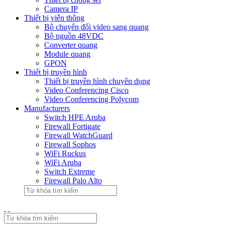
Camera IP
Thiết bị viễn thông
Bộ chuyển đổi video sang quang
Bộ nguồn 48VDC
Converter quang
Module quang
GPON
Thiết bị truyền hình
Thiết bị truyền hình chuyên dụng
Video Conferencing Cisco
Video Conferencing Polycom
Manufacturers
Switch HPE Aruba
Firewall Fortigate
Firewall WatchGuard
Firewall Sophos
WiFi Ruckus
WiFi Aruba
Switch Extreme
Firewall Palo Alto