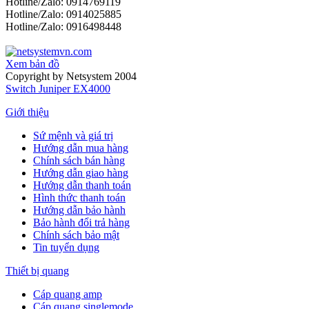
Hotline/Zalo: 0914769119
Hotline/Zalo: 0914025885
Hotline/Zalo: 0916498448
Xem bản đồ
Copyright by Netsystem 2004
Switch Juniper EX4000
Giới thiệu
Sứ mệnh và giá trị
Hướng dẫn mua hàng
Chính sách bán hàng
Hướng dẫn giao hàng
Hướng dẫn thanh toán
Hình thức thanh toán
Hướng dẫn bảo hành
Bảo hành đổi trả hàng
Chính sách bảo mật
Tin tuyển dụng
Thiết bị quang
Cáp quang amp
Cáp quang singlemode