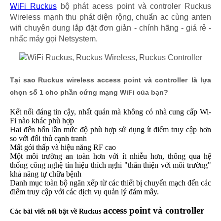
WiFi Ruckus
bộ phát acess point và controler Ruckus
Wireless mạnh thu phát diện rộng, chuẩn ac cùng anten
wifi chuyên dung lắp đặt đơn giản - chính hãng - giá rẻ -
nhấc máy gọi Netsystem.
Tại sao
Ruckus
wireless access point và controller​
là lựa
chọn số 1 cho phần cứng mạng WiFi của bạn?
Kết nối đáng tin cậy, nhất quán mà không có nhà cung cấp Wi-
Fi nào khác phù hợp
Hai đến bốn lần mức độ phù hợp sử dụng ít điểm truy cập hơn
so với đối thủ cạnh tranh
Mất gói thấp và hiệu năng RF cao
Một môi trường an toàn hơn với ít nhiễu hơn, thông qua hệ
thống công nghệ tín hiệu thích nghi "thân thiện với môi trường"
khả năng tự chữa bệnh
Danh mục toàn bộ ngăn xếp từ các thiết bị chuyển mạch đến các
điểm truy cập với các dịch vụ quản lý đám mây.
access point và controller
Các bài viết nổi bật về Ruckus