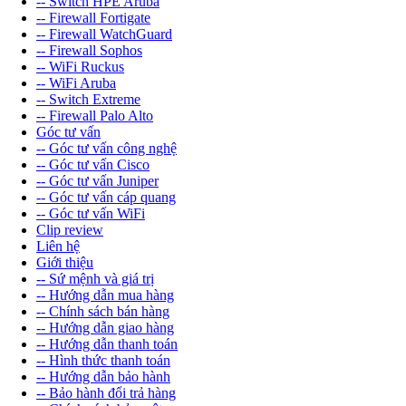
-- Switch HPE Aruba
-- Firewall Fortigate
-- Firewall WatchGuard
-- Firewall Sophos
-- WiFi Ruckus
-- WiFi Aruba
-- Switch Extreme
-- Firewall Palo Alto
Góc tư vấn
-- Góc tư vấn công nghệ
-- Góc tư vấn Cisco
-- Góc tư vấn Juniper
-- Góc tư vấn cáp quang
-- Góc tư vấn WiFi
Clip review
Liên hệ
Giới thiệu
-- Sứ mệnh và giá trị
-- Hướng dẫn mua hàng
-- Chính sách bán hàng
-- Hướng dẫn giao hàng
-- Hướng dẫn thanh toán
-- Hình thức thanh toán
-- Hướng dẫn bảo hành
-- Bảo hành đổi trả hàng