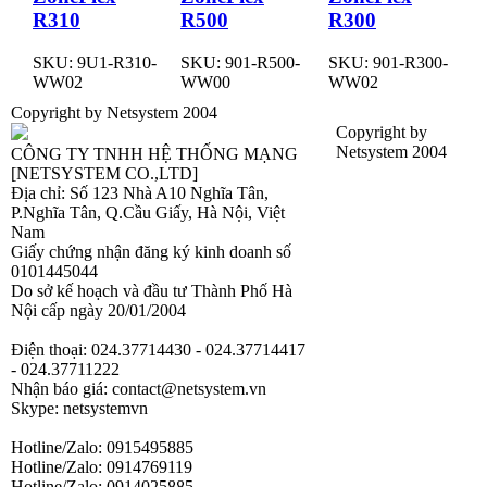
R310
R500
R300
SKU: 9U1-R310-
SKU: 901-R500-
SKU: 901-R300-
WW02
WW00
WW02
Copyright by Netsystem 2004
Copyright by
Netsystem 2004
CÔNG TY TNHH HỆ THỐNG MẠNG
[NETSYSTEM CO.,LTD]
Địa chỉ: Số 123 Nhà A10 Nghĩa Tân,
P.Nghĩa Tân, Q.Cầu Giấy, Hà Nội, Việt
Nam
Giấy chứng nhận đăng ký kinh doanh số
0101445044
Do sở kế hoạch và đầu tư Thành Phố Hà
Nội cấp ngày 20/01/2004
Điện thoại: 024.37714430 - 024.37714417
- 024.37711222
Nhận báo giá: contact@netsystem.vn
Skype: netsystemvn
Hotline/Zalo: 0915495885
Hotline/Zalo: 0914769119
Hotline/Zalo: 0914025885