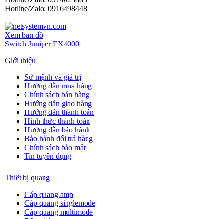
Hotline/Zalo: 0916498448
Xem bản đồ
Switch Juniper EX4000
Giới thiệu
Sứ mệnh và giá trị
Hướng dẫn mua hàng
Chính sách bán hàng
Hướng dẫn giao hàng
Hướng dẫn thanh toán
Hình thức thanh toán
Hướng dẫn bảo hành
Bảo hành đổi trả hàng
Chính sách bảo mật
Tin tuyển dụng
Thiết bị quang
Cáp quang amp
Cáp quang singlemode
Cáp quang multimode