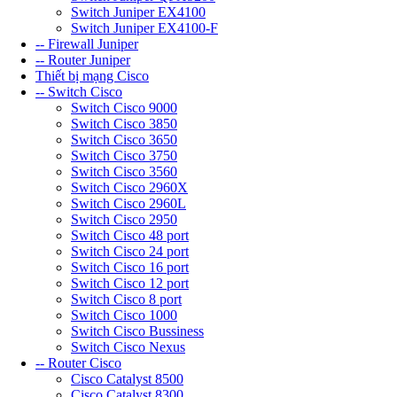
Switch Juniper EX4100
Switch Juniper EX4100-F
-- Firewall Juniper
-- Router Juniper
Thiết bị mạng Cisco
-- Switch Cisco
Switch Cisco 9000
Switch Cisco 3850
Switch Cisco 3650
Switch Cisco 3750
Switch Cisco 3560
Switch Cisco 2960X
Switch Cisco 2960L
Switch Cisco 2950
Switch Cisco 48 port
Switch Cisco 24 port
Switch Cisco 16 port
Switch Cisco 12 port
Switch Cisco 8 port
Switch Cisco 1000
Switch Cisco Bussiness
Switch Cisco Nexus
-- Router Cisco
Cisco Catalyst 8500
Cisco Catalyst 8300