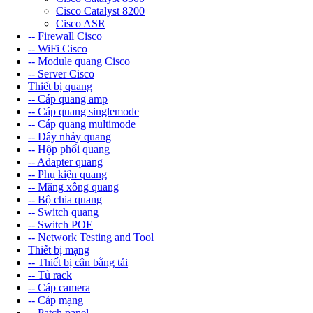
Cisco Catalyst 8200
Cisco ASR
-- Firewall Cisco
-- WiFi Cisco
-- Module quang Cisco
-- Server Cisco
Thiết bị quang
-- Cáp quang amp
-- Cáp quang singlemode
-- Cáp quang multimode
-- Dây nhảy quang
-- Hộp phối quang
-- Adapter quang
-- Phụ kiện quang
-- Măng xông quang
-- Bộ chia quang
-- Switch quang
-- Switch POE
-- Network Testing and Tool
Thiết bị mạng
-- Thiết bị cân bằng tải
-- Tủ rack
-- Cáp camera
-- Cáp mạng
-- Patch panel