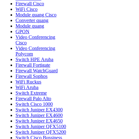
Firewall Cisco
WiFi Cisco
Module quang Cisco
Converter quang
Module quang
GPON
Video Conferencing
Cisco
Video Conferencing
Polycom
Switch HPE Aruba
Firewall Fortigate
Firewall WatchGuard
Firewall Sophos
WiFi Ruckus
WiFi Aruba
Switch Extreme
Firewall Palo Alto
Switch Cisco 1000
Switch Juniper EX4300
Switch Juniper EX4600
Switch Juniper EX4650
Switch Juniper QFX5100
Switch Juniper QFX5200
Switch Cisco Bussiness