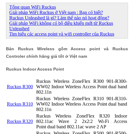
Tổng quan WiFi Ruckus
Giải pháp WiFi Ruckus ở Việt nam : Bạn có biết?
Ruckus Unleashed là gì? Làm thế nào nó hoạt động?
Giải pháp WiFi không có bộ điều khiển mới từ Ruckus
Unleashed
Tim hiểu các access point và wifi controller của Ruckus
Bán Ruckus Wireless gồm Access point và Ruckus
Controler chính hãng giá tốt ở Việt nam
Ruckus Indoor Access Point
Ruckus Wireless ZoneFlex R300 901-R300-
Ruckus R300
WW02 Indoor Wireless Access Point dual band
802.11n
Ruckus Wireless ZoneFlex R310 901-R310-
Ruckus R310
WW02 Indoor Wireless Access Point dual band
802.11n
Ruckus
Wireless ZoneFlex
R320 Indoor
Ruckus R320
802.11ac Wave 2 2x2:2 Wi-Fi Access
Point dual band 802.11ac wave 2 AP
Ruckus Wireless ZoneFlex R500 901-R500-