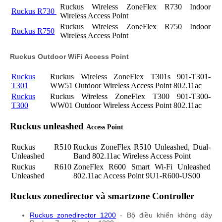
Ruckus Wireless ZoneFlex R730 Indoor
Ruckus R730
Wireless Access Point
Ruckus Wireless ZoneFlex R750 Indoor
Ruckus
R750
Wireless Access Point
Ruckus Outdoor WiFi Access Point
Ruckus
Ruckus Wireless ZoneFlex T301s 901-T301-
T301
WW51 Outdoor Wireless Access Point 802.11ac
Ruckus
Ruckus Wireless ZoneFlex T300 901-T300-
T300
WW01 Outdoor Wireless Access Point 802.11ac
Ruckus unleashed
Access Point
Ruckus R510
Ruckus
ZoneFlex R510 Unleashed, Dual-
Unleashed
Band 802.11ac Wireless Access Point
Ruckus R610
ZoneFlex R600 Smart Wi-Fi Unleashed
Unleashed
802.11ac Access Point 9U1-R600-US00
Ruckus zonedirector và smartzone Controller
Ruckus zonedirector 1200
- Bộ điều khiển không dây