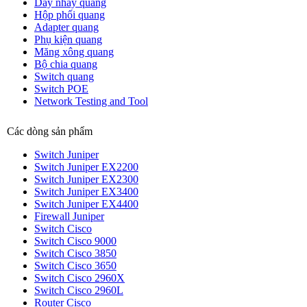
Dây nhảy quang
Hộp phối quang
Adapter quang
Phụ kiện quang
Măng xông quang
Bộ chia quang
Switch quang
Switch POE
Network Testing and Tool
Các dòng sản phẩm
Switch Juniper
Switch Juniper EX2200
Switch Juniper EX2300
Switch Juniper EX3400
Switch Juniper EX4400
Firewall Juniper
Switch Cisco
Switch Cisco 9000
Switch Cisco 3850
Switch Cisco 3650
Switch Cisco 2960X
Switch Cisco 2960L
Router Cisco