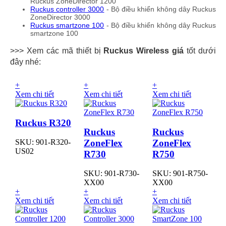
Ruckus ZoneDirector 1200
Ruckus controller 3000
- Bộ điều khiển không dây Ruckus
ZoneDirector 3000
Ruckus smartzone 100
- Bộ điều khiển không dây Ruckus
smartzone 100
>>> Xem các mã thiết bị
Ruckus Wireless giá
tốt dưới
đây nhé:
+
+
+
Xem chi tiết
Xem chi tiết
Xem chi tiết
Ruckus R320
Ruckus
Ruckus
ZoneFlex
ZoneFlex
SKU: 901-R320-
US02
R730
R750
SKU: 901-R730-
SKU: 901-R750-
XX00
XX00
+
+
+
Xem chi tiết
Xem chi tiết
Xem chi tiết