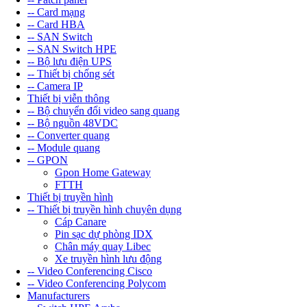
-- Card mạng
-- Card HBA
-- SAN Switch
-- SAN Switch HPE
-- Bộ lưu điện UPS
-- Thiết bị chống sét
-- Camera IP
Thiết bị viễn thông
-- Bộ chuyển đổi video sang quang
-- Bộ nguồn 48VDC
-- Converter quang
-- Module quang
-- GPON
Gpon Home Gateway
FTTH
Thiết bị truyền hình
-- Thiết bị truyền hình chuyên dụng
Cáp Canare
Pin sạc dự phòng IDX
Chân máy quay Libec
Xe truyền hình lưu động
-- Video Conferencing Cisco
-- Video Conferencing Polycom
Manufacturers