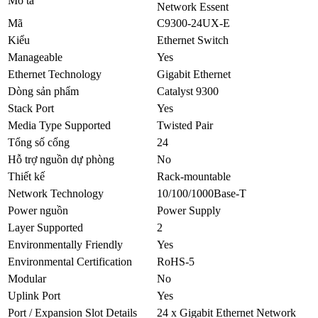
Mô tả
Network Essent
Mã
C9300-24UX-E
Kiểu
Ethernet Switch
Manageable
Yes
Ethernet Technology
Gigabit Ethernet
Dòng sản phẩm
Catalyst 9300
Stack Port
Yes
Media Type Supported
Twisted Pair
Tổng số cổng
24
Hỗ trợ nguồn dự phòng
No
Thiết kế
Rack-mountable
Network Technology
10/100/1000Base-T
Power nguồn
Power Supply
Layer Supported
2
Environmentally Friendly
Yes
Environmental Certification
RoHS-5
Modular
No
Uplink Port
Yes
Port / Expansion Slot Details
24 x Gigabit Ethernet Network