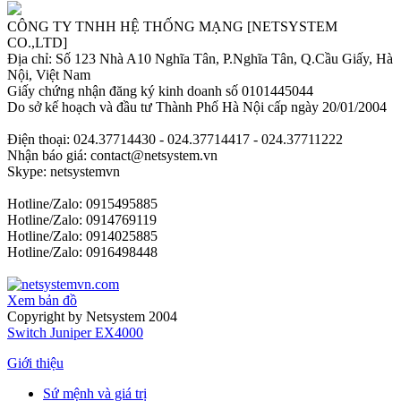
CÔNG TY TNHH HỆ THỐNG MẠNG [NETSYSTEM
CO.,LTD]
Địa chỉ: Số 123 Nhà A10 Nghĩa Tân, P.Nghĩa Tân, Q.Cầu Giấy, Hà
Nội, Việt Nam
Giấy chứng nhận đăng ký kinh doanh số 0101445044
Do sở kế hoạch và đầu tư Thành Phố Hà Nội cấp ngày 20/01/2004
Điện thoại: 024.37714430 - 024.37714417 - 024.37711222
Nhận báo giá: contact@netsystem.vn
Skype: netsystemvn
Hotline/Zalo: 0915495885
Hotline/Zalo: 0914769119
Hotline/Zalo: 0914025885
Hotline/Zalo: 0916498448
Xem bản đồ
Copyright by Netsystem 2004
Switch Juniper EX4000
Giới thiệu
Sứ mệnh và giá trị