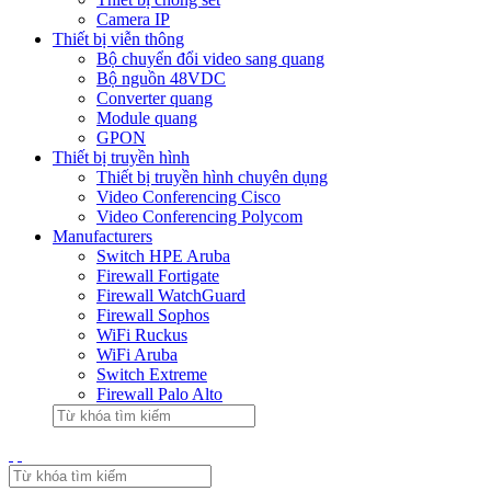
Camera IP
Thiết bị viễn thông
Bộ chuyển đổi video sang quang
Bộ nguồn 48VDC
Converter quang
Module quang
GPON
Thiết bị truyền hình
Thiết bị truyền hình chuyên dụng
Video Conferencing Cisco
Video Conferencing Polycom
Manufacturers
Switch HPE Aruba
Firewall Fortigate
Firewall WatchGuard
Firewall Sophos
WiFi Ruckus
WiFi Aruba
Switch Extreme
Firewall Palo Alto