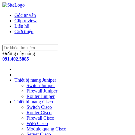
Góc tư vấn
Clip review
Liên hệ
Giới thiệu
Đường dây nóng
091.402.5885
Thiết bị mạng Juniper
Switch Juniper
Firewall Juniper
Router Juniper
Thiết bị mạng Cisco
Switch Cisco
Router Cisco
Firewall Cisco
WiFi Cisco
Module quang Cisco
Server Cisco