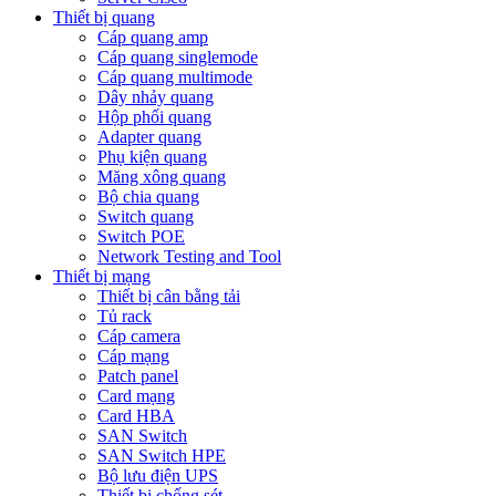
Thiết bị quang
Cáp quang amp
Cáp quang singlemode
Cáp quang multimode
Dây nhảy quang
Hộp phối quang
Adapter quang
Phụ kiện quang
Măng xông quang
Bộ chia quang
Switch quang
Switch POE
Network Testing and Tool
Thiết bị mạng
Thiết bị cân bằng tải
Tủ rack
Cáp camera
Cáp mạng
Patch panel
Card mạng
Card HBA
SAN Switch
SAN Switch HPE
Bộ lưu điện UPS
Thiết bị chống sét