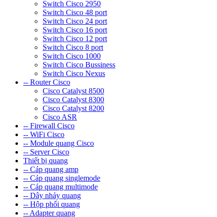
Switch Cisco 2950
Switch Cisco 48 port
Switch Cisco 24 port
Switch Cisco 16 port
Switch Cisco 12 port
Switch Cisco 8 port
Switch Cisco 1000
Switch Cisco Bussiness
Switch Cisco Nexus
-- Router Cisco
Cisco Catalyst 8500
Cisco Catalyst 8300
Cisco Catalyst 8200
Cisco ASR
-- Firewall Cisco
-- WiFi Cisco
-- Module quang Cisco
-- Server Cisco
Thiết bị quang
-- Cáp quang amp
-- Cáp quang singlemode
-- Cáp quang multimode
-- Dây nhảy quang
-- Hộp phối quang
-- Adapter quang