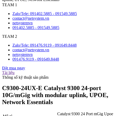
TEAM 1
Zalo/Tele: 091402.5885 - 091549.5885
contact@netsystem.vn
netsystemvn
091402.5885 - 091549.5885
TEAM 2
Zalo/Tele: 091476.9119 - 091649.8448
contact@netsystem.vn
netsystemvn
091476.9119 - 091649.8448
Đặt mua ngay
Tài liệu
Thông số kỹ thuật sản phẩm
C9300-24UX-E Catalyst 9300 24-port
10G/mGig with modular uplink, UPOE,
Network Essentials
Catalyst 9300 24 Port mGig Upoe