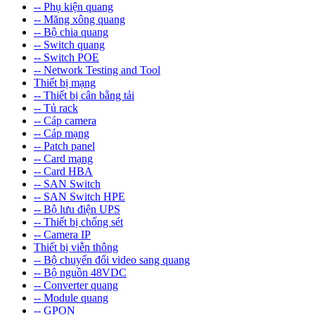
-- Phụ kiện quang
-- Măng xông quang
-- Bộ chia quang
-- Switch quang
-- Switch POE
-- Network Testing and Tool
Thiết bị mạng
-- Thiết bị cân bằng tải
-- Tủ rack
-- Cáp camera
-- Cáp mạng
-- Patch panel
-- Card mạng
-- Card HBA
-- SAN Switch
-- SAN Switch HPE
-- Bộ lưu điện UPS
-- Thiết bị chống sét
-- Camera IP
Thiết bị viễn thông
-- Bộ chuyển đổi video sang quang
-- Bộ nguồn 48VDC
-- Converter quang
-- Module quang
-- GPON