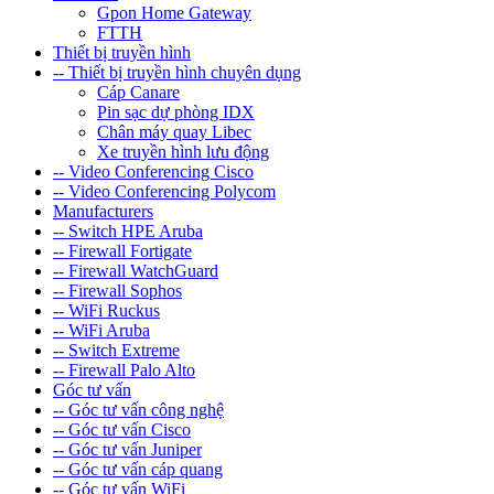
Gpon Home Gateway
FTTH
Thiết bị truyền hình
-- Thiết bị truyền hình chuyên dụng
Cáp Canare
Pin sạc dự phòng IDX
Chân máy quay Libec
Xe truyền hình lưu động
-- Video Conferencing Cisco
-- Video Conferencing Polycom
Manufacturers
-- Switch HPE Aruba
-- Firewall Fortigate
-- Firewall WatchGuard
-- Firewall Sophos
-- WiFi Ruckus
-- WiFi Aruba
-- Switch Extreme
-- Firewall Palo Alto
Góc tư vấn
-- Góc tư vấn công nghệ
-- Góc tư vấn Cisco
-- Góc tư vấn Juniper
-- Góc tư vấn cáp quang
-- Góc tư vấn WiFi