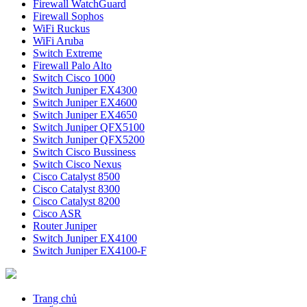
Firewall WatchGuard
Firewall Sophos
WiFi Ruckus
WiFi Aruba
Switch Extreme
Firewall Palo Alto
Switch Cisco 1000
Switch Juniper EX4300
Switch Juniper EX4600
Switch Juniper EX4650
Switch Juniper QFX5100
Switch Juniper QFX5200
Switch Cisco Bussiness
Switch Cisco Nexus
Cisco Catalyst 8500
Cisco Catalyst 8300
Cisco Catalyst 8200
Cisco ASR
Router Juniper
Switch Juniper EX4100
Switch Juniper EX4100-F
Trang chủ