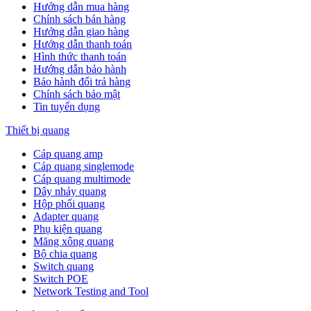
Hướng dẫn mua hàng
Chính sách bán hàng
Hướng dẫn giao hàng
Hướng dẫn thanh toán
Hình thức thanh toán
Hướng dẫn bảo hành
Bảo hành đổi trả hàng
Chính sách bảo mật
Tin tuyển dụng
Thiết bị quang
Cáp quang amp
Cáp quang singlemode
Cáp quang multimode
Dây nhảy quang
Hộp phối quang
Adapter quang
Phụ kiện quang
Măng xông quang
Bộ chia quang
Switch quang
Switch POE
Network Testing and Tool