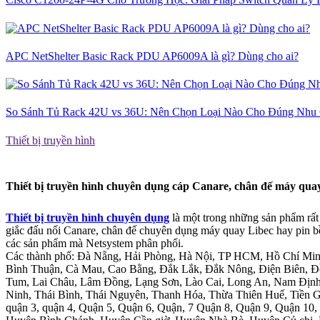
APC NetShelter Basic Rack PDU AP6009A là gì? Dùng cho ai?
So Sánh Tủ Rack 42U vs 36U: Nên Chọn Loại Nào Cho Đúng Nhu
Thiết bị truyền hình
Thiết bị truyền hình chuyên dụng cáp Canare, chân đế máy qu
Thiết bị truyền hình chuyên dụng
là một trong những sản phẩm rất
giắc đấu nối Canare, chân đế chuyên dụng máy quay Libec hay pin bề
các sản phẩm mà Netsystem phân phối.
Các thành phố: Đà Nẵng, Hải Phòng, Hà Nội, TP HCM, Hồ Chí Minh.
Bình Thuận, Cà Mau, Cao Bằng, Đắk Lắk, Đắk Nông, Điện Biên, Đ
Tum, Lai Châu, Lâm Đồng, Lạng Sơn, Lào Cai, Long An, Nam Định
Ninh, Thái Bình, Thái Nguyên, Thanh Hóa, Thừa Thiên Huế, Tiền G
quận 3, quận 4, Quận 5, Quận 6, Quận, 7 Quận 8, Quận 9, Quận 1