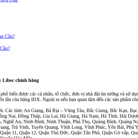
 Cầu?
ay Libec chính hãng
 phổ biến được các cá nhân, tổ chức, đơn vị nhà đài tin tưởng và sử
n lâu của hãng IDX. Ngoài ra nếu bạn quan tâm đến các sản phẩm chuy
 Các tỉnh: An Giang, Bà Rịa – Vũng Tàu, Bắc Giang, Bắc Kạn, Bạc 
ồng Nai, Đồng Tháp, Gia Lai, Hà Giang, Hà Nam, Hà Tĩnh, Hải Dươ
, Nghệ An, Ninh Bình, Ninh Thuận, Phú Thọ, Quảng Bình, Quảng Na
iang, Trà Vinh, Tuyên Quang, Vĩnh Long, Vĩnh Phúc, Yên Bái, Phú Y
0, Quận 11, Quận 12, Quận Thủ Đức, Quận Tân Phú, Quận Gò vấp, Q