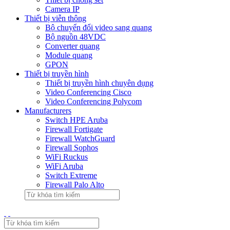
Camera IP
Thiết bị viễn thông
Bộ chuyển đổi video sang quang
Bộ nguồn 48VDC
Converter quang
Module quang
GPON
Thiết bị truyền hình
Thiết bị truyền hình chuyên dụng
Video Conferencing Cisco
Video Conferencing Polycom
Manufacturers
Switch HPE Aruba
Firewall Fortigate
Firewall WatchGuard
Firewall Sophos
WiFi Ruckus
WiFi Aruba
Switch Extreme
Firewall Palo Alto