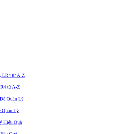
R4 từ A-Z
ễ Quản Lý
Hiệu Quả