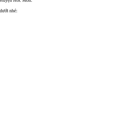
 Huyện Hóc Môn.
dưới nhé: