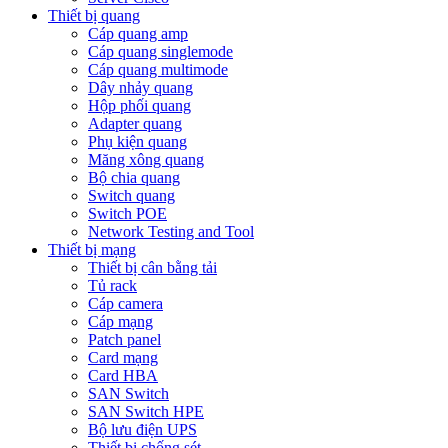
Thiết bị quang
Cáp quang amp
Cáp quang singlemode
Cáp quang multimode
Dây nhảy quang
Hộp phối quang
Adapter quang
Phụ kiện quang
Măng xông quang
Bộ chia quang
Switch quang
Switch POE
Network Testing and Tool
Thiết bị mạng
Thiết bị cân bằng tải
Tủ rack
Cáp camera
Cáp mạng
Patch panel
Card mạng
Card HBA
SAN Switch
SAN Switch HPE
Bộ lưu điện UPS
Thiết bị chống sét