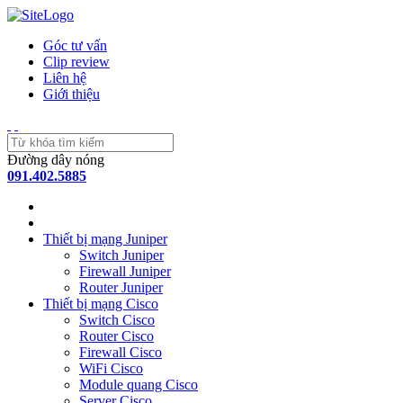
Góc tư vấn
Clip review
Liên hệ
Giới thiệu
Đường dây nóng
091.402.5885
Thiết bị mạng Juniper
Switch Juniper
Firewall Juniper
Router Juniper
Thiết bị mạng Cisco
Switch Cisco
Router Cisco
Firewall Cisco
WiFi Cisco
Module quang Cisco
Server Cisco