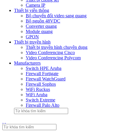
Camera IP
Thiết bị viễn thông
Bộ chuyển đổi video sang quang
Bộ nguồn 48VDC
Converter quang
Module quang
GPON
Thiết bị truyền hình
Thiết bị truyền hình chuyên dụng
Video Conferencing Cisco
Video Conferencing Polycom
Manufacturers
Switch HPE Aruba
Firewall Fortigate
Firewall WatchGuard
Firewall Sophos
WiFi Ruckus
WiFi Aruba
Switch Extreme
Firewall Palo Alto