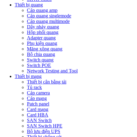
Thiết bị quang
Cáp quang amp
Cáp quang singlemode
Cáp quang multimode
Dây nhảy quang
Hộp phối quang
Adapter quang
Phụ kiện quang
Măng xông quang
Bộ chia quang
Switch quang
Switch POE
Network Testing and Tool
Thiết bị mạng
Thiết bị cân bằng tải
Tủ rack
Cáp camera
Cáp mạng
Patch panel
Card mạng
Card HBA
SAN Switch
SAN Switch HPE
Bộ lưu điện UPS
Thiết bị chống sét