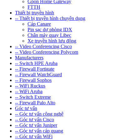
Gpon Home Gateway
FTTH
Thiết bị truyền hình
-- Thiết bị truyền hình chuyên dụng
Cáp Canare
Pin sạc dự phòng IDX
Chân máy quay Libec
Xe truyền hình lưu động
-- Video Conferencing Cisco
-- Video Conferencing Polycom
Manufacturers
-- Switch HPE Aruba
-- Firewall Fortigate
-- Firewall WatchGuard
-- Firewall Sophos
-- WiFi Ruckus
-- WiFi Aruba
-- Switch Extreme
-- Firewall Palo Alto
Góc tư vấn
-- Góc tư vấn công nghệ
-- Góc tư vấn Cisco
-- Góc tư vấn Juniper
-- Góc tư vấn cáp quang
-- Góc tư vấn WiFi