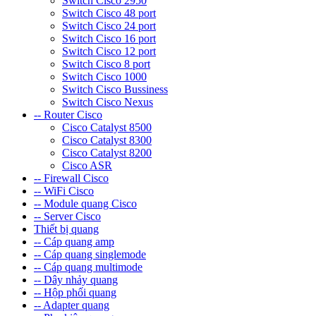
Switch Cisco 2950
Switch Cisco 48 port
Switch Cisco 24 port
Switch Cisco 16 port
Switch Cisco 12 port
Switch Cisco 8 port
Switch Cisco 1000
Switch Cisco Bussiness
Switch Cisco Nexus
-- Router Cisco
Cisco Catalyst 8500
Cisco Catalyst 8300
Cisco Catalyst 8200
Cisco ASR
-- Firewall Cisco
-- WiFi Cisco
-- Module quang Cisco
-- Server Cisco
Thiết bị quang
-- Cáp quang amp
-- Cáp quang singlemode
-- Cáp quang multimode
-- Dây nhảy quang
-- Hộp phối quang
-- Adapter quang