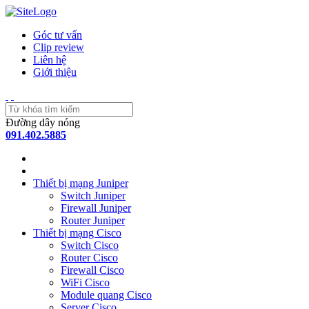
Góc tư vấn
Clip review
Liên hệ
Giới thiệu
Đường dây nóng
091.402.5885
Thiết bị mạng Juniper
Switch Juniper
Firewall Juniper
Router Juniper
Thiết bị mạng Cisco
Switch Cisco
Router Cisco
Firewall Cisco
WiFi Cisco
Module quang Cisco
Server Cisco