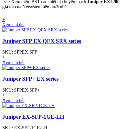
>>> Xem thêm BST các thiết bị chuyển mạch
Juniper
EX2200
giá
tốt của Netsystem bên dưới nhé:
+
Xem chi tiết
Juniper SFP EX QFX SRX series
SKU: SFPEX SFP
+
Xem chi tiết
Juniper SFP+ EX series
SKU: SFPEX SFP+
+
Xem chi tiết
Juniper EX-SFP-1GE-LH
SKU: EX-SFP-1GE-LH