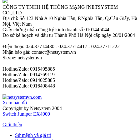
CÔNG TY TNHH HỆ THỐNG MẠNG [NETSYSTEM
CO.,LTD]
Địa chỉ: Số 123 Nhà A10 Nghĩa Tân, P.Nghĩa Tân, Q.Cầu Giấy, Hà
Nội, Việt Nam
Giấy chứng nhận đăng ký kinh doanh số 0101445044
Do sở kế hoạch và đầu tư Thành Phố Hà Nội cấp ngày 20/01/2004
Điện thoại: 024.37714430 - 024.37714417 - 024.37711222
Nhận báo giá: contact@netsystem.vn
Skype: netsystemvn
Hotline/Zalo: 0915495885
Hotline/Zalo: 0914769119
Hotline/Zalo: 0914025885
Hotline/Zalo: 0916498448
Xem bản đồ
Copyright by Netsystem 2004
Switch Juniper EX4000
Giới thiệu
Sứ mệnh và giá trị