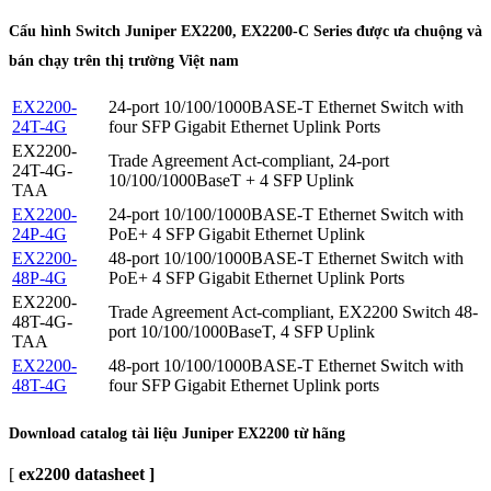
Cấu hình Switch Juniper EX2200, EX2200-C Series được ưa chuộng và
bán chạy trên thị trường Việt nam
EX2200-
24-port 10/100/1000BASE-T Ethernet Switch with
24T-4G
four SFP Gigabit Ethernet Uplink Ports
EX2200-
Trade Agreement Act-compliant, 24-port
24T-4G-
10/100/1000BaseT + 4 SFP Uplink
TAA
EX2200-
24-port 10/100/1000BASE-T Ethernet Switch with
24P-4G
PoE+ 4 SFP Gigabit Ethernet Uplink
EX2200-
48-port 10/100/1000BASE-T Ethernet Switch with
48P-4G
PoE+ 4 SFP Gigabit Ethernet Uplink Ports
EX2200-
Trade Agreement Act-compliant, EX2200 Switch 48-
48T-4G-
port 10/100/1000BaseT, 4 SFP Uplink
TAA
EX2200-
48-port 10/100/1000BASE-T Ethernet Switch with
48T-4G
four SFP Gigabit Ethernet Uplink ports
Download catalog tài liệu Juniper EX2200 từ hãng
[
ex2200 datasheet ]