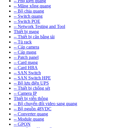
-- Phụ kiện quang
-- Măng xông quang
-- Bộ chia quang
-- Switch quang
-- Switch POE
-- Network Testing and Tool
Thiết bị mạng
-- Thiết bị cân bằng tải
-- Tủ rack
-- Cáp camera
-- Cáp mạng
-- Patch panel
-- Card mạng
-- Card HBA
-- SAN Switch
-- SAN Switch HPE
-- Bộ lưu điện UPS
-- Thiết bị chống sét
-- Camera IP
Thiết bị viễn thông
-- Bộ chuyển đổi video sang quang
-- Bộ nguồn 48VDC
-- Converter quang
-- Module quang
-- GPON