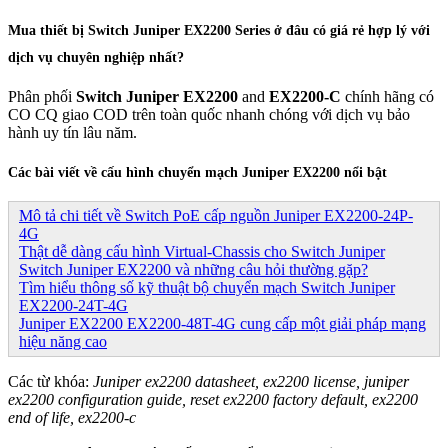
Mua thiết bị Switch Juniper EX2200 Series ở đâu có giá rẻ hợp lý với
dịch vụ chuyên nghiệp nhất?
Phân phối
Switch Juniper EX2200
and
EX2200-C
chính hãng có
CO CQ giao COD trên toàn quốc nhanh chóng với dịch vụ bảo
hành uy tín lâu năm.
Các bài viết về cấu hình chuyển mạch Juniper EX2200 nổi bật
Mô tả chi tiết về Switch PoE cấp nguồn Juniper EX2200-24P-
4G
Thật dễ dàng cấu hình Virtual-Chassis cho Switch Juniper
Switch Juniper EX2200 và những câu hỏi thường gặp?
Tìm hiểu thông số kỹ thuật bộ chuyển mạch Switch Juniper
EX2200-24T-4G
Juniper EX2200 EX2200-48T-4G cung cấp một giải pháp mạng
hiệu năng cao
Các từ khóa:
Juniper ex2200 datasheet, ex2200 license, juniper
ex2200 configuration guide, reset ex2200 factory default, ex2200
end of life, ex2200-c