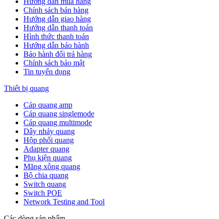
Hướng dẫn mua hàng
Chính sách bán hàng
Hướng dẫn giao hàng
Hướng dẫn thanh toán
Hình thức thanh toán
Hướng dẫn bảo hành
Bảo hành đổi trả hàng
Chính sách bảo mật
Tin tuyển dụng
Thiết bị quang
Cáp quang amp
Cáp quang singlemode
Cáp quang multimode
Dây nhảy quang
Hộp phối quang
Adapter quang
Phụ kiện quang
Măng xông quang
Bộ chia quang
Switch quang
Switch POE
Network Testing and Tool
Các dòng sản phẩm