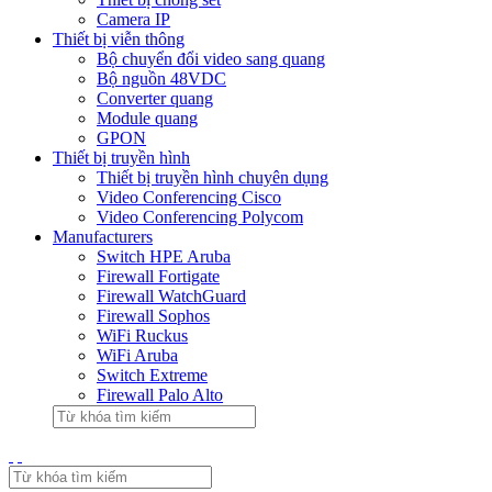
Camera IP
Thiết bị viễn thông
Bộ chuyển đổi video sang quang
Bộ nguồn 48VDC
Converter quang
Module quang
GPON
Thiết bị truyền hình
Thiết bị truyền hình chuyên dụng
Video Conferencing Cisco
Video Conferencing Polycom
Manufacturers
Switch HPE Aruba
Firewall Fortigate
Firewall WatchGuard
Firewall Sophos
WiFi Ruckus
WiFi Aruba
Switch Extreme
Firewall Palo Alto