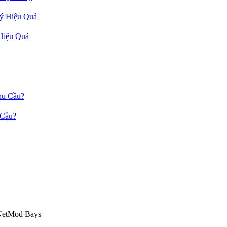
Hiệu Quả
 Cầu?
NetMod Bays