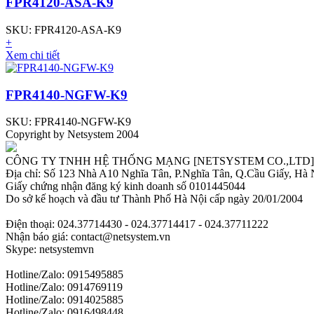
FPR4120-ASA-K9
SKU: FPR4120-ASA-K9
+
Xem chi tiết
FPR4140-NGFW-K9
SKU: FPR4140-NGFW-K9
Copyright by Netsystem 2004
CÔNG TY TNHH HỆ THỐNG MẠNG [NETSYSTEM CO.,LTD]
Địa chỉ: Số 123 Nhà A10 Nghĩa Tân, P.Nghĩa Tân, Q.Cầu Giấy, Hà 
Giấy chứng nhận đăng ký kinh doanh số 0101445044
Do sở kế hoạch và đầu tư Thành Phố Hà Nội cấp ngày 20/01/2004
Điện thoại: 024.37714430 - 024.37714417 - 024.37711222
Nhận báo giá: contact@netsystem.vn
Skype: netsystemvn
Hotline/Zalo: 0915495885
Hotline/Zalo: 0914769119
Hotline/Zalo: 0914025885
Hotline/Zalo: 0916498448