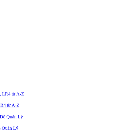
R4 từ A-Z
ễ Quản Lý