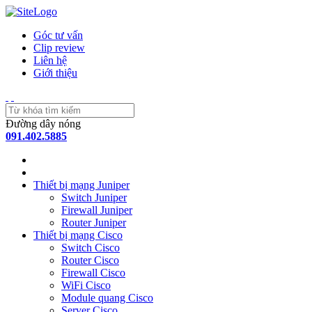
Góc tư vấn
Clip review
Liên hệ
Giới thiệu
Đường dây nóng
091.402.5885
Thiết bị mạng Juniper
Switch Juniper
Firewall Juniper
Router Juniper
Thiết bị mạng Cisco
Switch Cisco
Router Cisco
Firewall Cisco
WiFi Cisco
Module quang Cisco
Server Cisco