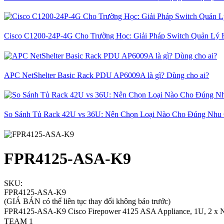
Cisco C1200-24P-4G Cho Trường Học: Giải Pháp Switch Quản Lý 
APC NetShelter Basic Rack PDU AP6009A là gì? Dùng cho ai?
So Sánh Tủ Rack 42U vs 36U: Nên Chọn Loại Nào Cho Đúng Nhu
FPR4125-ASA-K9
SKU:
FPR4125-ASA-K9
(GIÁ BÁN có thể liên tục thay đổi không báo trước)
FPR4125-ASA-K9 Cisco Firepower 4125 ASA Appliance, 1U, 2 x 
TEAM 1