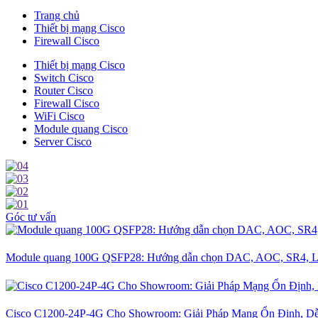
Trang chủ
Thiết bị mạng Cisco
Firewall Cisco
Thiết bị mạng Cisco
Switch Cisco
Router Cisco
Firewall Cisco
WiFi Cisco
Module quang Cisco
Server Cisco
Góc tư vấn
Module quang 100G QSFP28: Hướng dẫn chọn DAC, AOC, SR4, L
Cisco C1200-24P-4G Cho Showroom: Giải Pháp Mạng Ổn Định, D