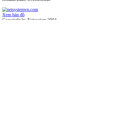
Xem bản đồ
Copyright by Netsystem 2004
Switch Juniper EX4000
Giới thiệu
Sứ mệnh và giá trị
Hướng dẫn mua hàng
Chính sách bán hàng
Hướng dẫn giao hàng
Hướng dẫn thanh toán
Hình thức thanh toán
Hướng dẫn bảo hành
Bảo hành đổi trả hàng
Chính sách bảo mật
Tin tuyển dụng
Thiết bị quang
Cáp quang amp
Cáp quang singlemode
Cáp quang multimode
Dây nhảy quang