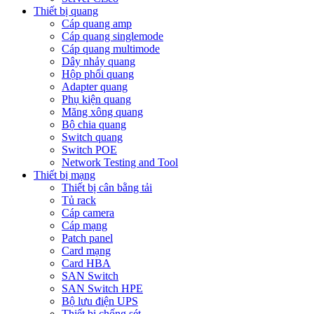
Thiết bị quang
Cáp quang amp
Cáp quang singlemode
Cáp quang multimode
Dây nhảy quang
Hộp phối quang
Adapter quang
Phụ kiện quang
Măng xông quang
Bộ chia quang
Switch quang
Switch POE
Network Testing and Tool
Thiết bị mạng
Thiết bị cân bằng tải
Tủ rack
Cáp camera
Cáp mạng
Patch panel
Card mạng
Card HBA
SAN Switch
SAN Switch HPE
Bộ lưu điện UPS
Thiết bị chống sét