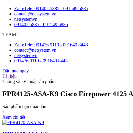
Zalo/Tele: 091402.5885 - 091549.5885
contact@netsystem.vn
netsystemvn
091402.5885 - 091549.5885
TEAM 2
Zalo/Tele: 091476.9119 - 091649.8448
contact@netsystem.vn
netsystemvn
091476.9119 - 091649.8448
Đặt mua ngay
Tài liệu
Thông số kỹ thuật sản phẩm
FPR4125-ASA-K9 Cisco Firepower 4125 AS
Sản phẩm bạn quan tâm
+
Xem chi tiết