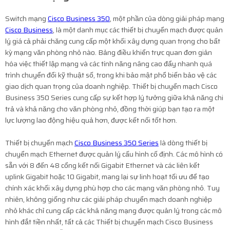
Switch mạng
Cisco Business 350
, một phần của dòng giải pháp mạng
Cisco Business
, là một danh mục các thiết bị chuyển mạch được quản
lý giá cả phải chăng cung cấp một khối xây dựng quan trọng cho bất
kỳ mạng văn phòng nhỏ nào. Bảng điều khiển trực quan đơn giản
hóa việc thiết lập mạng và các tính năng nâng cao đẩy nhanh quá
trình chuyển đổi kỹ thuật số, trong khi bảo mật phổ biến bảo vệ các
giao dịch quan trọng của doanh nghiệp. Thiết bị chuyển mạch Cisco
Business 350 Series cung cấp sự kết hợp lý tưởng giữa khả năng chi
trả và khả năng cho văn phòng nhỏ, đồng thời giúp bạn tạo ra một
lực lượng lao động hiệu quả hơn, được kết nối tốt hơn.
Thiết bị chuyển mạch
Cisco Business 350 Series
là dòng thiết bị
chuyển mạch Ethernet được quản lý cấu hình cố định. Các mô hình có
sẵn với 8 đến 48 cổng kết nối Gigabit Ethernet và các liên kết
uplink Gigabit hoặc 10 Gigabit, mang lại sự linh hoạt tối ưu để tạo
chính xác khối xây dựng phù hợp cho các mạng văn phòng nhỏ. Tuy
nhiên, không giống như các giải pháp chuyển mạch doanh nghiệp
nhỏ khác chỉ cung cấp các khả năng mạng được quản lý trong các mô
hình đắt tiền nhất, tất cả các Thiết bị chuyển mạch Cisco Business