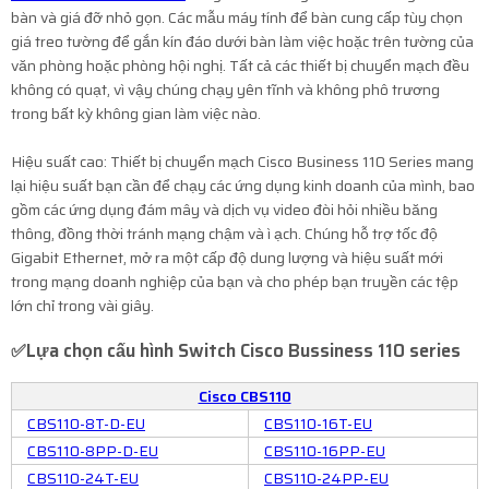
bàn và giá đỡ nhỏ gọn. Các mẫu máy tính để bàn cung cấp tùy chọn
giá treo tường để gắn kín đáo dưới bàn làm việc hoặc trên tường của
văn phòng hoặc phòng hội nghị. Tất cả các thiết bị chuyển mạch đều
không có quạt, vì vậy chúng chạy yên tĩnh và không phô trương
trong bất kỳ không gian làm việc nào.
Hiệu suất cao: Thiết bị chuyển mạch Cisco Business 110 Series mang
lại hiệu suất bạn cần để chạy các ứng dụng kinh doanh của mình, bao
gồm các ứng dụng đám mây và dịch vụ video đòi hỏi nhiều băng
thông, đồng thời tránh mạng chậm và ì ạch. Chúng hỗ trợ tốc độ
Gigabit Ethernet, mở ra một cấp độ dung lượng và hiệu suất mới
trong mạng doanh nghiệp của bạn và cho phép bạn truyền các tệp
lớn chỉ trong vài giây.
✅Lựa chọn cấu hình
Switch Cisco Bussiness 110 series
Cisco CBS110
CBS110-8T-D-EU
CBS110-16T-EU
CBS110-8PP-D-EU
CBS110-16PP-EU
CBS110-24T-EU
CBS110-24PP-EU