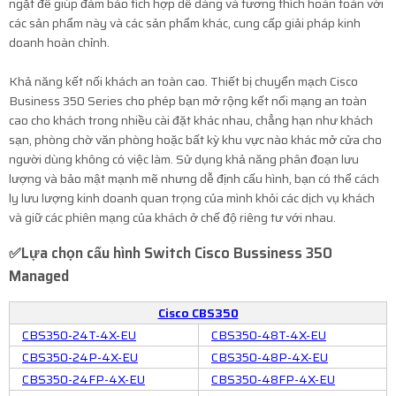
ngặt để giúp đảm bảo tích hợp dễ dàng và tương thích hoàn toàn với
các sản phẩm này và các sản phẩm khác, cung cấp giải pháp kinh
doanh hoàn chỉnh.
Khả năng kết nối khách an toàn cao. Thiết bị chuyển mạch Cisco
Business 350 Series cho phép bạn mở rộng kết nối mạng an toàn
cao cho khách trong nhiều cài đặt khác nhau, chẳng hạn như khách
sạn, phòng chờ văn phòng hoặc bất kỳ khu vực nào khác mở cửa cho
người dùng không có việc làm. Sử dụng khả năng phân đoạn lưu
lượng và bảo mật mạnh mẽ nhưng dễ định cấu hình, bạn có thể cách
ly lưu lượng kinh doanh quan trọng của mình khỏi các dịch vụ khách
và giữ các phiên mạng của khách ở chế độ riêng tư với nhau.
✅Lựa chọn cấu hình
Switch Cisco Bussiness 350
Managed
Cisco CBS350
CBS350-24T-4X-EU
CBS350-48T-4X-EU
CBS350-24P-4X-EU
CBS350-48P-4X-EU
CBS350-24FP-4X-EU
CBS350-48FP-4X-EU