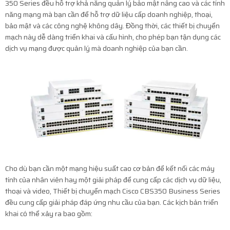
350 Series đều hỗ trợ khả năng quản lý bảo mật nâng cao và các tính
năng mạng mà bạn cần để hỗ trợ dữ liệu cấp doanh nghiệp, thoại,
bảo mật và các công nghệ không dây. Đồng thời, các thiết bị chuyển
mạch này dễ dàng triển khai và cấu hình, cho phép bạn tận dụng các
dịch vụ mạng được quản lý mà doanh nghiệp của bạn cần.
Cho dù bạn cần một mạng hiệu suất cao cơ bản để kết nối các máy
tính của nhân viên hay một giải pháp để cung cấp các dịch vụ dữ liệu,
thoại và video, Thiết bị chuyển mạch Cisco CBS350 Business Series
đều cung cấp giải pháp đáp ứng nhu cầu của bạn. Các kịch bản triển
khai có thể xảy ra bao gồm: