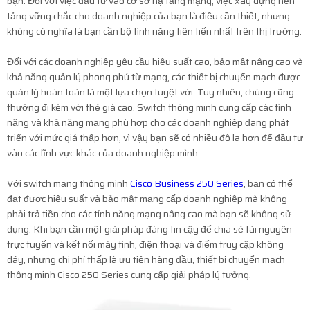
bạn. Đối với việc đầu tư vào cơ sở hạ tầng mạng, việc xây dựng nền
tảng vững chắc cho doanh nghiệp của bạn là điều cần thiết, nhưng
không có nghĩa là bạn cần bộ tính năng tiên tiến nhất trên thị trường.
Đối với các doanh nghiệp yêu cầu hiệu suất cao, bảo mật nâng cao và
khả năng quản lý phong phú từ mạng, các thiết bị chuyển mạch được
quản lý hoàn toàn là một lựa chọn tuyệt vời. Tuy nhiên, chúng cũng
thường đi kèm với thẻ giá cao. Switch thông minh cung cấp các tính
năng và khả năng mạng phù hợp cho các doanh nghiệp đang phát
triển với mức giá thấp hơn, vì vậy bạn sẽ có nhiều đô la hơn để đầu tư
vào các lĩnh vực khác của doanh nghiệp mình.
Với switch mạng thông minh
Cisco
Business
250 Series
, bạn có thể
đạt được hiệu suất và bảo mật mạng cấp doanh nghiệp mà không
phải trả tiền cho các tính năng mạng nâng cao mà bạn sẽ không sử
dụng. Khi bạn cần một giải pháp đáng tin cậy để chia sẻ tài nguyên
trực tuyến và kết nối máy tính, điện thoại và điểm truy cập không
dây, nhưng chi phí thấp là ưu tiên hàng đầu, thiết bị chuyển mạch
thông minh Cisco 250 Series cung cấp giải pháp lý tưởng.