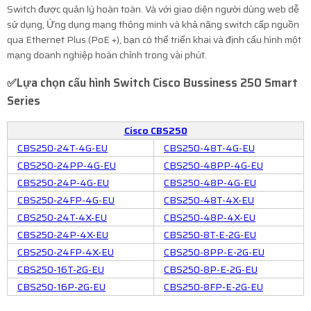
Switch được quản lý hoàn toàn. Và với giao diện người dùng web dễ
sử dụng, Ứng dụng mạng thông minh và khả năng switch cấp nguồn
qua Ethernet Plus (PoE +), bạn có thể triển khai và định cấu hình một
mạng doanh nghiệp hoàn chỉnh trong vài phút.
✅Lựa chọn cấu hình
Switch Cisco Bussiness 250 Smart
Series
Cisco CBS250
CBS250-24T-4G-EU
CBS250-48T-4G-EU
CBS250-24PP-4G-EU
CBS250-48PP-4G-EU
CBS250-24P-4G-EU
CBS250-48P-4G-EU
CBS250-24FP-4G-EU
CBS250-48T-4X-EU
CBS250-24T-4X-EU
CBS250-48P-4X-EU
CBS250-24P-4X-EU
CBS250-8T-E-2G-EU
CBS250-24FP-4X-EU
CBS250-8PP-E-2G-EU
CBS250-16T-2G-EU
CBS250-8P-E-2G-EU
CBS250-16P-2G-EU
CBS250-8FP-E-2G-EU