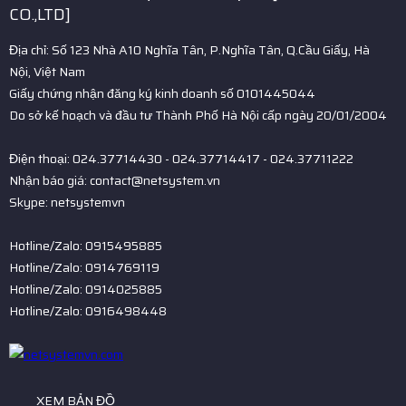
CO.,LTD]
Địa chỉ: Số 123 Nhà A10 Nghĩa Tân, P.Nghĩa Tân, Q.Cầu Giấy, Hà
Nội, Việt Nam
Giấy chứng nhận đăng ký kinh doanh số 0101445044
Do sở kế hoạch và đầu tư Thành Phố Hà Nội cấp ngày 20/01/2004
Điện thoại: 024.37714430 - 024.37714417 - 024.37711222
Nhận báo giá: contact@netsystem.vn
Skype: netsystemvn
Hotline/Zalo: 0915495885
Hotline/Zalo: 0914769119
Hotline/Zalo: 0914025885
Hotline/Zalo: 0916498448
XEM BẢN ĐỒ