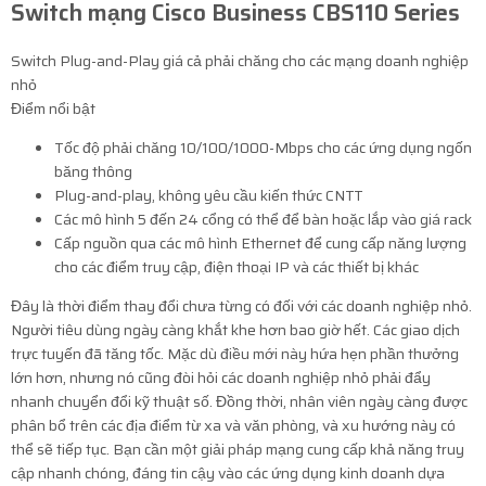
Switch mạng Cisco Business CBS110 Series
Switch Plug-and-Play giá cả phải chăng cho các mạng doanh nghiệp
nhỏ
Điểm nổi bật
Tốc độ phải chăng 10/100/1000-Mbps cho các ứng dụng ngốn
băng thông
Plug-and-play, không yêu cầu kiến ​​thức CNTT
Các mô hình 5 đến 24 cổng có thể để bàn hoặc lắp vào giá rack
Cấp nguồn qua các mô hình Ethernet để cung cấp năng lượng
cho các điểm truy cập, điện thoại IP và các thiết bị khác
Đây là thời điểm thay đổi chưa từng có đối với các doanh nghiệp nhỏ.
Người tiêu dùng ngày càng khắt khe hơn bao giờ hết. Các giao dịch
trực tuyến đã tăng tốc. Mặc dù điều mới này hứa hẹn phần thưởng
lớn hơn, nhưng nó cũng đòi hỏi các doanh nghiệp nhỏ phải đẩy
nhanh chuyển đổi kỹ thuật số. Đồng thời, nhân viên ngày càng được
phân bổ trên các địa điểm từ xa và văn phòng, và xu hướng này có
thể sẽ tiếp tục. Bạn cần một giải pháp mạng cung cấp khả năng truy
cập nhanh chóng, đáng tin cậy vào các ứng dụng kinh doanh dựa