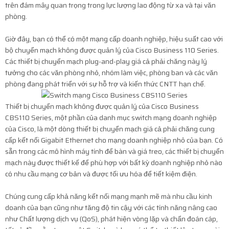
trên đám mây quan trọng trong lực lượng lao động từ xa và tại văn
phòng.
Giờ đây, bạn có thể có một mạng cấp doanh nghiệp, hiệu suất cao với
bộ chuyển mạch không được quản lý của Cisco Business 110 Series.
Các thiết bị chuyển mạch plug-and-play giá cả phải chăng này lý
tưởng cho các văn phòng nhỏ, nhóm làm việc, phòng ban và các văn
phòng đang phát triển với sự hỗ trợ và kiến ​​thức CNTT hạn chế.
Thiết bị chuyển mạch không được quản lý của Cisco Business
CBS110 Series, một phần của danh mục switch mạng doanh nghiệp
của Cisco, là một dòng thiết bị chuyển mạch giá cả phải chăng cung
cấp kết nối Gigabit Ethernet cho mạng doanh nghiệp nhỏ của bạn. Có
sẵn trong các mô hình máy tính để bàn và giá treo, các thiết bị chuyển
mạch này được thiết kế để phù hợp với bất kỳ doanh nghiệp nhỏ nào
có nhu cầu mạng cơ bản và được tối ưu hóa để tiết kiệm điện.
Chúng cung cấp khả năng kết nối mạng mạnh mẽ mà nhu cầu kinh
doanh của bạn cũng như tăng độ tin cậy với các tính năng nâng cao
như Chất lượng dịch vụ (QoS), phát hiện vòng lặp và chẩn đoán cáp,