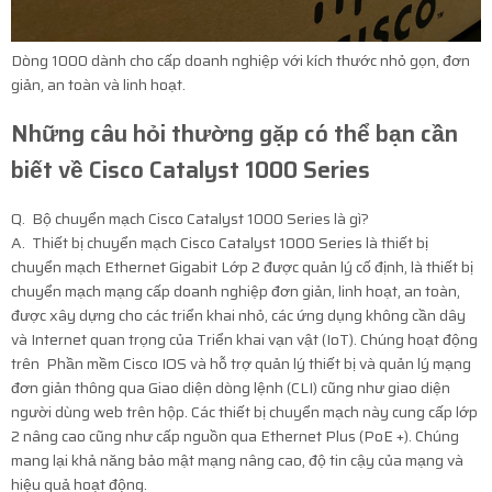
Dòng 1000 dành cho cấp doanh nghiệp với kích thước nhỏ gọn, đơn
giản, an toàn và linh hoạt.
Những câu hỏi thường gặp có thể bạn cần
biết về Cisco Catalyst 1000 Series
Q. Bộ chuyển mạch Cisco Catalyst 1000 Series là gì?
A. Thiết bị chuyển mạch Cisco Catalyst 1000 Series là thiết bị
chuyển mạch Ethernet Gigabit Lớp 2 được quản lý cố định, là thiết bị
chuyển mạch mạng cấp doanh nghiệp đơn giản, linh hoạt, an toàn,
được xây dựng cho các triển khai nhỏ, các ứng dụng không cần dây
và Internet quan trọng của Triển khai vạn vật (IoT). Chúng hoạt động
trên Phần mềm Cisco IOS và hỗ trợ quản lý thiết bị và quản lý mạng
đơn giản thông qua Giao diện dòng lệnh (CLI) cũng như giao diện
người dùng web trên hộp. Các thiết bị chuyển mạch này cung cấp lớp
2 nâng cao cũng như cấp nguồn qua Ethernet Plus (PoE +). Chúng
mang lại khả năng bảo mật mạng nâng cao, độ tin cậy của mạng và
hiệu quả hoạt động.