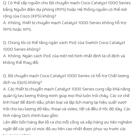
Q. Có thể cấp nguồn cho Bộ chuyển mạch Cisco Catalyst 1000 Series
bằng Nguồn điện dự phòng (RPS) hoặc Hệ thống nguồn có thể mở
rộng của Cisco (XPS) không?
A: Không, thiết bị chuyển mạch Catalyst 1000 Series không hỗ trợ
RPS hoặc XPS.
Q. Chúng tôi có thể tăng ngân sách PoE của Switch Cisco Catalyst
1000 Series không?
A. Không. Ngân sách PoE của một mô hình nhất định là cố định và
không thể thay đổi.
Q. Bộ chuyển mạch Cisco Catalyst 1000 Series có hỗ trợ Chất lượng
dịch vụ (QoS) không?
A. Các thiết bị chuyển mạch Catalyst 1000 Series cung cấp khả năng
quản lý lưu lượng thông minh giúp mọi thứ luôn trôi chảy. Các cơ chế
linh hoạt để đánh dấu, phân loại và lập lịch mang lại hiệu suất vượt
trội cho lưu lượng dữ liệu, thoại và video, tất cả đều ở tốc độ dây. Các
tính năng QoS chính bao gồm:
Lên đến bốn hàng đợi lối ra cho mỗi cổng và xếp hàng ưu tiên nghiêm
ngặt để các gói có mức độ ưu tiên cao nhất được phục vụ trước các