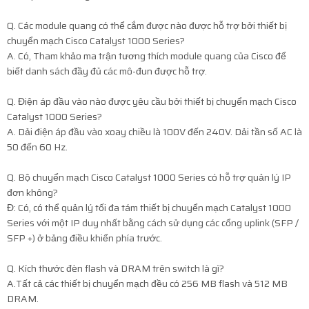
Q. Các module quang có thể cắm được nào được hỗ trợ bởi thiết bị
chuyển mạch Cisco Catalyst 1000 Series?
A. Có, Tham khảo ma trận tương thích module quang của Cisco để
biết danh sách đầy đủ các mô-đun được hỗ trợ.
Q. Điện áp đầu vào nào được yêu cầu bởi thiết bị chuyển mạch Cisco
Catalyst 1000 Series?
A. Dải điện áp đầu vào xoay chiều là 100V đến 240V. Dải tần số AC là
50 đến 60 Hz.
Q. Bộ chuyển mạch Cisco Catalyst 1000 Series có hỗ trợ quản lý IP
đơn không?
Đ: Có, có thể quản lý tối đa tám thiết bị chuyển mạch Catalyst 1000
Series với một IP duy nhất bằng cách sử dụng các cổng uplink (SFP /
SFP +) ở bảng điều khiển phía trước.
Q. Kích thước đèn flash và DRAM trên switch là gì?
A.Tất cả các thiết bị chuyển mạch đều có 256 MB flash và 512 MB
DRAM.