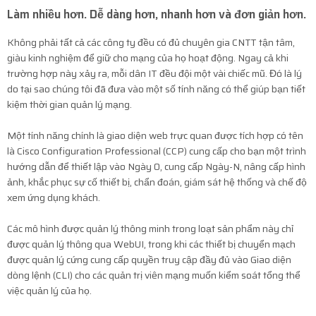
Làm nhiều hơn. Dễ dàng hơn, nhanh hơn và đơn giản hơn.
Không phải tất cả các công ty đều có đủ chuyên gia CNTT tận tâm,
giàu kinh nghiệm để giữ cho mạng của họ hoạt động. Ngay cả khi
trường hợp này xảy ra, mỗi dân IT đều đội một vài chiếc mũ. Đó là lý
do tại sao chúng tôi đã đưa vào một số tính năng có thể giúp bạn tiết
kiệm thời gian quản lý mạng.
Một tính năng chính là giao diện web trực quan được tích hợp có tên
là Cisco Configuration Professional (CCP) cung cấp cho bạn một trình
hướng dẫn để thiết lập vào Ngày 0, cung cấp Ngày-N, nâng cấp hình
ảnh, khắc phục sự cố thiết bị, chẩn đoán, giám sát hệ thống và chế độ
xem ứng dụng khách.
Các mô hình được quản lý thông minh trong loạt sản phẩm này chỉ
được quản lý thông qua WebUI, trong khi các thiết bị chuyển mạch
được quản lý cứng cung cấp quyền truy cập đầy đủ vào Giao diện
dòng lệnh (CLI) cho các quản trị viên mạng muốn kiểm soát tổng thể
việc quản lý của họ.