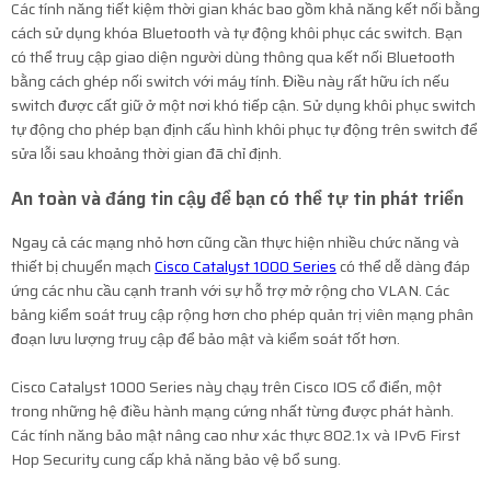
Các tính năng tiết kiệm thời gian khác bao gồm khả năng kết nối bằng
cách sử dụng khóa Bluetooth và tự động khôi phục các switch. Bạn
có thể truy cập giao diện người dùng thông qua kết nối Bluetooth
bằng cách ghép nối switch với máy tính. Điều này rất hữu ích nếu
switch được cất giữ ở một nơi khó tiếp cận. Sử dụng khôi phục switch
tự động cho phép bạn định cấu hình khôi phục tự động trên switch để
sửa lỗi sau khoảng thời gian đã chỉ định.
An toàn và đáng tin cậy để bạn có thể tự tin phát triển
Ngay cả các mạng nhỏ hơn cũng cần thực hiện nhiều chức năng và
thiết bị chuyển mạch
Cisco Catalyst 1000 Series
có thể dễ dàng đáp
ứng các nhu cầu cạnh tranh với sự hỗ trợ mở rộng cho VLAN. Các
bảng kiểm soát truy cập rộng hơn cho phép quản trị viên mạng phân
đoạn lưu lượng truy cập để bảo mật và kiểm soát tốt hơn.
Cisco Catalyst 1000
Series này chạy trên Cisco IOS cổ điển, một
trong những hệ điều hành mạng cứng nhất từng được phát hành.
Các tính năng bảo mật nâng cao như xác thực 802.1x và IPv6 First
Hop Security cung cấp khả năng bảo vệ bổ sung.