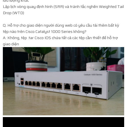
lưu lượng khác
Lập lịch vòng quay định hình (SRR) và tránh tắc nghẽn Weighted Tail
Drop (WTD)
Q. Hỗ trợ cho giao diện người dùng web có yêu cầu tải thêm bất kỳ
tệp nào trên Cisco Catalyst 1000 Series không?
A: Không, tệp .tar Cisco IOS chứa tất cả các tệp cần thiết để hỗ trợ
giao diện