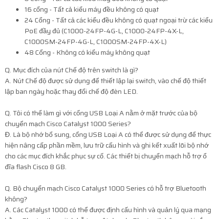
16 cổng - Tất cả kiểu máy đều không có quạt
24 Cổng - Tất cả các kiểu đều không có quạt ngoại trừ các kiểu
PoE đầy đủ (C1000-24FP-4G-L, C1000-24FP-4X-L,
C1000SM-24FP-4G-L, C1000SM-24FP-4X-L)
48 Cổng - Không có kiểu máy không quạt
Q. Mục đích của nút Chế độ trên switch là gì?
A. Nút Chế độ được sử dụng để thiết lập lại switch, vào chế độ thiết
lập ban ngày hoặc thay đổi chế độ đèn LED.
Q. Tôi có thể làm gì với cổng USB Loại A nằm ở mặt trước của bộ
chuyển mạch Cisco Catalyst 1000 Series?
Đ. Là bộ nhớ bổ sung, cổng USB Loại A có thể được sử dụng để thực
hiện nâng cấp phần mềm, lưu trữ cấu hình và ghi kết xuất lõi bộ nhớ
cho các mục đích khắc phục sự cố. Các thiết bị chuyển mạch hỗ trợ ổ
đĩa flash Cisco 8 GB.
Q. Bộ chuyển mạch Cisco Catalyst 1000 Series có hỗ trợ Bluetooth
không?
A. Các Catalyst 1000 có thể được định cấu hình và quản lý qua mạng