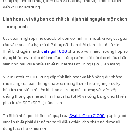
Cung cấp tính linh hoạt, đơn giản và bảo mật cho việc triển khai lên
đến 250 người dùng.
Linh hoạt, vì vậy bạn có thể chỉ định tài nguyên một cách
thông minh
Các doanh nghiệp nhỏ được biết đến với tính linh hoạt, vì vậy các yêu
cầu về mạng của bạn có thể thay đổi theo thời gian. Tin tốt là các
thiết bị chuyển mạch
Catalyst 1000
phù hợp với nhiều trường hợp sử
dụng khác nhau, cho dù bạn đang tăng cường kết nối cho nhiều nhân
viên hơn hay đưa nhiều thiết bị Internet of Things (IoT) lên mạng.
Ví dụ: Catalyst 1000 cung cấp tính linh hoạt và khả năng dự phòng
cho mạng của bạn thông qua xếp chồng theo chiều ngang, cực kỳ
hữu ích cho việc trả tiền khi bạn đi trong môi trường với việc xếp
chồng thông qua hệ số hình thức nhỏ (SFP) và cổng bảng điều khiển
phía trước SFP (SFP +) nâng cao.
Thiết kế nhỏ gọn, không có quạt của
Switch Cisco C1000
giúp loại bỏ
sự cần thiết phải đặt nó trong tủ điều khiển, cho phép nó được sử
dụng hầu như ở mọi nơi.