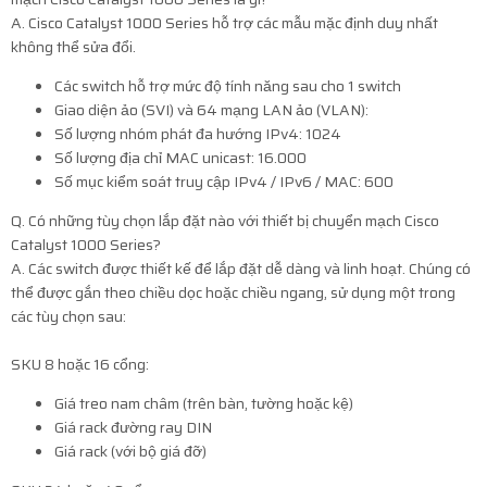
A. Cisco Catalyst 1000 Series hỗ trợ các mẫu mặc định duy nhất
không thể sửa đổi.
Các switch hỗ trợ mức độ tính năng sau cho 1 switch
Giao diện ảo (SVI) và 64 mạng LAN ảo (VLAN):
Số lượng nhóm phát đa hướng IPv4: 1024
Số lượng địa chỉ MAC unicast: 16.000
Số mục kiểm soát truy cập IPv4 / IPv6 / MAC: 600
Q. Có những tùy chọn lắp đặt nào với thiết bị chuyển mạch Cisco
Catalyst 1000 Series?
A. Các switch được thiết kế để lắp đặt dễ dàng và linh hoạt. Chúng có
thể được gắn theo chiều dọc hoặc chiều ngang, sử dụng một trong
các tùy chọn sau:
SKU 8 hoặc 16 cổng:
Giá treo nam châm (trên bàn, tường hoặc kệ)
Giá
rack
đường ray DIN
Giá
rack
(với bộ giá đỡ)