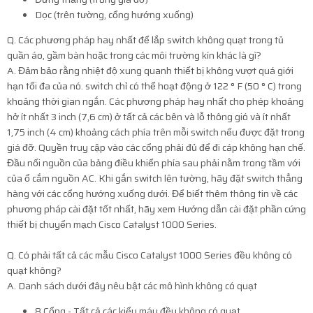
Dọc (trên tường, cổng hướng xuống)
Q. Các phương pháp hay nhất để lắp switch không quạt trong tủ
quần áo, gầm bàn hoặc trong các môi trường kín khác là gì?
A. Đảm bảo rằng nhiệt độ xung quanh thiết bị không vượt quá giới
hạn tối đa của nó. switch chỉ có thể hoạt động ở 122 ° F (50 ° C) trong
khoảng thời gian ngắn. Các phương pháp hay nhất cho phép khoảng
hở ít nhất 3 inch (7,6 cm) ở tất cả các bên và lỗ thông gió và ít nhất
1,75 inch (4 cm) khoảng cách phía trên mỗi switch nếu được đặt trong
giá đỡ. Quyền truy cập vào các cổng phải đủ để đi cáp không hạn chế.
Đầu nối nguồn của bảng điều khiển phía sau phải nằm trong tầm với
của ổ cắm nguồn AC. Khi gắn switch lên tường, hãy đặt switch thẳng
hàng với các cổng hướng xuống dưới. Để biết thêm thông tin về các
phương pháp cài đặt tốt nhất, hãy xem Hướng dẫn cài đặt phần cứng
thiết bị chuyển mạch Cisco Catalyst 1000 Series.
Q. Có phải tất cả các mẫu Cisco Catalyst 1000 Series đều không có
quạt không?
A. Danh sách dưới đây nêu bật các mô hình không có quạt
8 Cổng - Tất cả các kiểu máy đều không có quạt