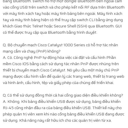
bằng Bluetooth. switch hỗ trợ một dongle Bluetooth bên ngoài cắm
vào cổng USB trên switch và cho phép kết nối RF dựa trên Bluetooth
với máy tính xách tay hoặc máy tính bảng bên ngoài. Máy tính xách
tay và máy tính bảng hiện có thể truy cập switch CLI bằng ứng dụng
khách Giao thức Telnet hoặc Secure Shell (SSH) qua Bluetooth. GUI
có thể được truy cập qua Bluetooth bằng trình duyệt.
Q. Bộ chuyển mạch Cisco Catalyst 1000 Series có hỗ trợ tác nhân
mạng cắm và chạy (PnP) không?
A. Có. Công nghệ PnP tự động hóa việc cài đặt và cấu hình Phần
mềm Cisco IOS bằng cách sử dụng tác nhân PnP được nhúng trên
thiết bị chuyển mạch Cisco Catalyst. Nó yêu cầu một máy chủ PnP
mạng được cấu hình sẵn để quản lý các trang web, thiết bị trang web
và hình ảnh, cấu hình, tệp và giấy phép của chúng để triển khai.
Q. Có thể sử dụng đồng thời cả hai cổng giao diện điều khiển không?
A. Không. Khi bảng điều khiển USB được sử dụng, bảng điều khiển
RJ-45 cũng nhận đầu ra của bảng điều khiển USB. Thiết kế này cho
phép quản trị viên xem khi nào cổng bảng điều khiển USB đang được
sử dụng. Khả năng này rất hữu ích cho các quản trị viên từ xa.