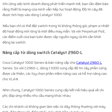
Khi công việc kinh doanh đang phát triển mạnh mẽ, bạn cần đảm bảo
rằng thiết bị mạng của mình vẫn tiếp tục hoạt động. Độ tin cậy đã
được tích hợp vào dòng Catalyst 1000.
Nếu bạn chỉ có thể đặt switch trong tủ không thông gió, phạm vi nhiệt
độ hoạt động mở rộng là một điều may mắn. Và với Perpetual PoE,
các điểm cuối của bạn luôn được cấp nguồn ngay cả khi cần khởi
động lại switch.
Nâng cấp từ dòng switch Catalyst 2960-L
Cisco Catalyst 1000 Series là bản nâng cấp cho
Catalyst 2960-L
Series. So với C2960-L, dòng C1000 cung cấp độ tin cậy phần cứng
được cải thiện, các tùy chọn phần mềm nâng cao và hỗ trợ nâng cao
cho VLAN.
Nhìn chung, Catalyst 1000 Series cung cấp kết nối hiệu quả về chi
phí, đáp ứng nhiều nhu cầu mạng khác nhau:
Các chi nhánh có không gian làm việc có dây thông thường với máy
tính, điện thoại IP, điểm WiFi, máy tính tiền và máy in, v.v.