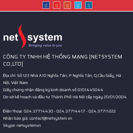
CÔNG TY TNHH HỆ THỐNG MẠNG [NETSYSTEM
CO.,LTD]
Địa chỉ: Số 123 Nhà A10 Nghĩa Tân, P.Nghĩa Tân, Q.Cầu Giấy, Hà
Nội, Việt Nam
Giấy chứng nhận đăng ký kinh doanh số 0101445044
Do sở kế hoạch và đầu tư Thành Phố Hà Nội cấp ngày 20/01/2004
Điện thoại: 024.37714430 - 024.37714417 - 024.37711222
Nhận báo giá: contact@netsystem.vn
Skype: netsystemvn