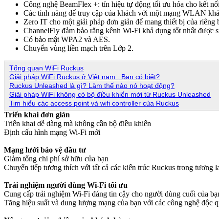
Công nghệ BeamFlex +: tín hiệu tự động tối ưu hóa cho kết nối
Các tính năng để truy cập của khách với một mạng WLAN khách
Zero IT cho một giải pháp đơn giản để mang thiết bị của riêng 
ChannelFly đảm bảo rằng kênh Wi-Fi khả dụng tốt nhất được 
Có bảo mật WPA2 và AES.
Chuyển vùng liền mạch trên Lớp 2.
Tổng quan WiFi Ruckus
Giải pháp WiFi Ruckus ở Việt nam : Bạn có biết?
Ruckus Unleashed là gì? Làm thế nào nó hoạt động?
Giải pháp WiFi không có bộ điều khiển mới từ Ruckus Unleashed
Tim hiểu các access point và wifi controller của Ruckus
Triển khai đơn giản
Triển khai dễ dàng mà không cần bộ điều khiển
Định cấu hình mạng Wi-Fi mới
Mạng lưới bảo vệ đầu tư
Giảm tổng chi phí sở hữu của bạn
Chuyển tiếp tương thích với tất cả các kiến ​​trúc Ruckus trong tương l
Trải nghiệm người dùng Wi-Fi tối ưu
Cung cấp trải nghiệm Wi-Fi đáng tin cậy cho người dùng cuối của bạ
Tăng hiệu suất và dung lượng mạng của bạn với các công nghệ độc