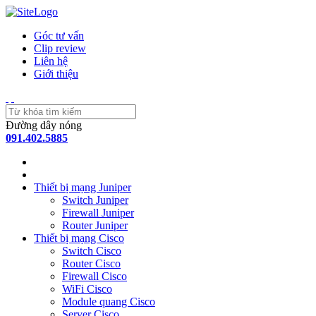
Góc tư vấn
Clip review
Liên hệ
Giới thiệu
Đường dây nóng
091.402.5885
Thiết bị mạng Juniper
Switch Juniper
Firewall Juniper
Router Juniper
Thiết bị mạng Cisco
Switch Cisco
Router Cisco
Firewall Cisco
WiFi Cisco
Module quang Cisco
Server Cisco