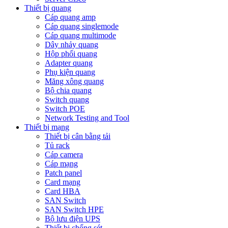
Thiết bị quang
Cáp quang amp
Cáp quang singlemode
Cáp quang multimode
Dây nhảy quang
Hộp phối quang
Adapter quang
Phụ kiện quang
Măng xông quang
Bộ chia quang
Switch quang
Switch POE
Network Testing and Tool
Thiết bị mạng
Thiết bị cân bằng tải
Tủ rack
Cáp camera
Cáp mạng
Patch panel
Card mạng
Card HBA
SAN Switch
SAN Switch HPE
Bộ lưu điện UPS
Thiết bị chống sét