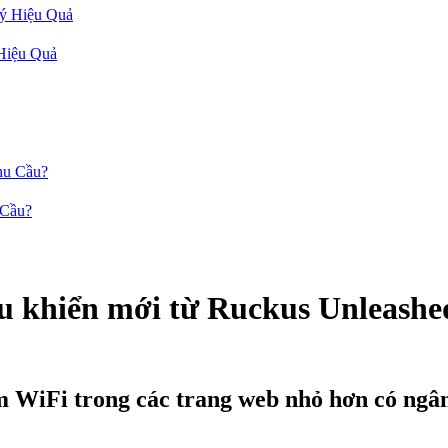
Hiệu Quả
 Cầu?
ều khiển mới từ Ruckus Unleashe
m WiFi trong các trang web nhỏ hơn có ngâ