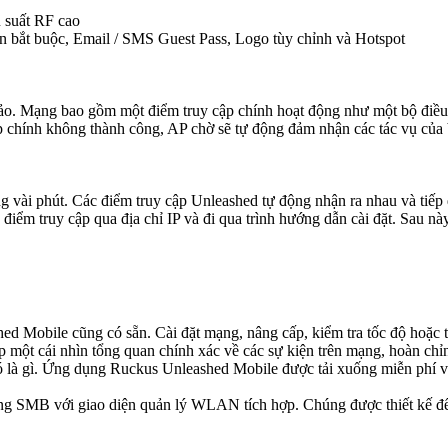
 suất RF cao
in bắt buộc, Email / SMS Guest Pass, Logo tùy chỉnh và Hotspot
 Mạng bao gồm một điểm truy cập chính hoạt động như một bộ điều k
p chính không thành công, AP chờ sẽ tự động đảm nhận các tác vụ của
 vài phút. Các điểm truy cập Unleashed tự động nhận ra nhau và tiếp qu
 điểm truy cập qua địa chỉ IP và đi qua trình hướng dẫn cài đặt. Sau 
obile cũng có sẵn. Cài đặt mạng, nâng cấp, kiểm tra tốc độ hoặc thay
một cái nhìn tổng quan chính xác về các sự kiện trên mạng, hoàn chỉnh
 đó là gì. Ứng dụng Ruckus Unleashed Mobile được tải xuống miễn phí 
ng SMB với giao diện quản lý WLAN tích hợp. Chúng được thiết kế để 