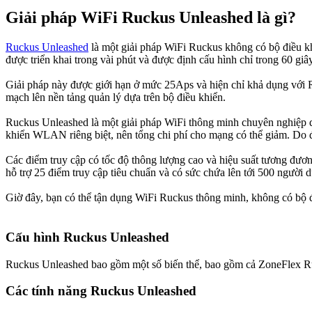
Giải pháp WiFi Ruckus Unleashed là gì?
Ruckus Unleashed
là một giải pháp WiFi Ruckus không có bộ điều kh
được triển khai trong vài phút và được định cấu hình chỉ trong 60 giây
Giải pháp này được giới hạn ở mức 25Aps và hiện chỉ khả dụng vớ
mạch lên nền tảng quản lý dựa trên bộ điều khiển.
Ruckus Unleashed là một giải pháp WiFi thông minh chuyên nghiệp dà
khiển WLAN riêng biệt, nên tổng chi phí cho mạng có thể giảm. Do đó
Các điểm truy cập có tốc độ thông lượng cao và hiệu suất tương đư
hỗ trợ 25 điểm truy cập tiêu chuẩn và có sức chứa lên tới 500 người
Giờ đây, bạn có thể tận dụng WiFi Ruckus thông minh, không có bộ 
Cấu hình Ruckus Unleashed
Ruckus Unleashed bao gồm một số biến thể, bao gồm cả ZoneFlex
R
Các tính năng
Ruckus Unleashed