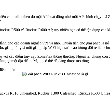
iển controller, theo đó một AP hoạt động như một AP chính chạy mã Zo
.
i Ruckus R500 và
Ruckus
R600 AP, tuy nhiên bạn có thể tận dụng các k
nh cho các doanh nghiệp vừa và nhỏ. Thuận tiện cho giải pháp là nó 
, giải phóng là một giải pháp WiFi hiệu suất cao tương đối rẻ tiền ch
ơng với các điểm truy cập ZoneFlex thông thường. Ngoài ra, chúng còn
 dùng tại một địa điểm. Mạng có thể dễ dàng được mở rộng.
điều khiển
uckus
R310 Unleashed,
Ruckus
T300 Unleashed,
Ruckus
R500 Unlea