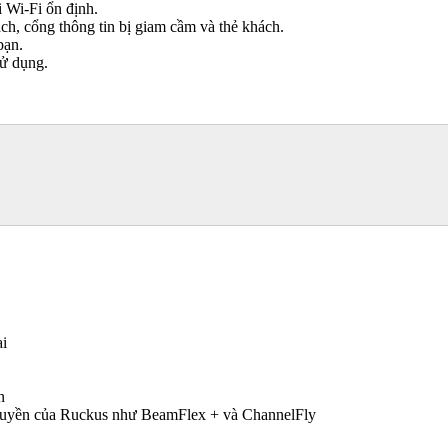
 Wi-Fi ổn định.
, cổng thông tin bị giam cầm và thẻ khách.
bạn.
sử dụng.
ai
n
 quyền của Ruckus như BeamFlex + và ChannelFly