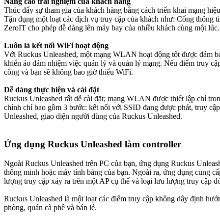
Nâng cao trải nghiệm của khách hàng
Thúc đẩy sự tham gia của khách hàng bằng cách triển khai mạng hiệu
Tận dụng một loạt các dịch vụ truy cập của khách như: Cổng thông t
ZeroIT cho phép dễ dàng lên máy bay của nhiều khách cùng một lúc.
Luôn là kết nối WiFi hoạt động
Với Ruckus Unleashed, một mạng WLAN hoạt động tốt được đảm bảo.
khiển ảo đảm nhiệm việc quản lý và quản lý mạng. Nếu điểm truy cậ
công và bạn sẽ không bao giờ thiếu WiFi.
Dễ dàng thực hiện và cài đặt
Ruckus Unleashed rất dễ cài đặt; mạng WLAN được thiết lập chỉ trong
chính chỉ bao gồm 3 bước: kết nối với SSID đang được phát, truy cập
Unleashed, giao diện người dùng của Ruckus Unleashed.
Ứng dụng Ruckus Unleashed làm controller
Ngoài Ruckus Unleashed trên PC của bạn, ứng dụng Ruckus Unleashed M
thông minh hoặc máy tính bảng của bạn. Ngoài ra, ứng dụng cung cấp 
lượng truy cập xảy ra trên một AP cụ thể và loại lưu lượng truy cập
Ruckus Unleashed là một loạt các điểm truy cập không dây định hướ
phòng, quán cà phê và bán lẻ.