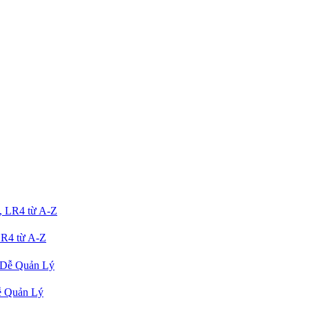
R4 từ A-Z
ễ Quản Lý