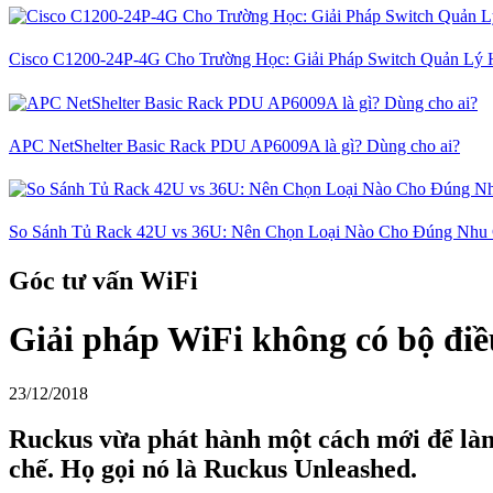
Cisco C1200-24P-4G Cho Trường Học: Giải Pháp Switch Quản Lý 
APC NetShelter Basic Rack PDU AP6009A là gì? Dùng cho ai?
So Sánh Tủ Rack 42U vs 36U: Nên Chọn Loại Nào Cho Đúng Nhu
Góc tư vấn WiFi
Giải pháp WiFi không có bộ đi
23/12/2018
Ruckus vừa phát hành một cách mới để là
chế. Họ gọi nó là Ruckus Unleashed.