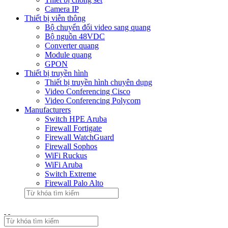
Camera IP
Thiết bị viễn thông
Bộ chuyển đổi video sang quang
Bộ nguồn 48VDC
Converter quang
Module quang
GPON
Thiết bị truyền hình
Thiết bị truyền hình chuyên dụng
Video Conferencing Cisco
Video Conferencing Polycom
Manufacturers
Switch HPE Aruba
Firewall Fortigate
Firewall WatchGuard
Firewall Sophos
WiFi Ruckus
WiFi Aruba
Switch Extreme
Firewall Palo Alto