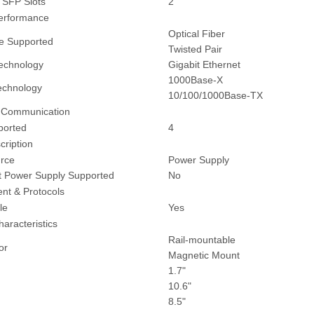
 SFP Slots
2
erformance
Optical Fiber
e Supported
Twisted Pair
Technology
Gigabit Ethernet
1000Base-X
echnology
10/100/1000Base-TX
 Communication
ported
4
ription
rce
Power Supply
 Power Supply Supported
No
t & Protocols
le
Yes
haracteristics
Rail-mountable
or
Magnetic Mount
1.7"
10.6"
8.5"