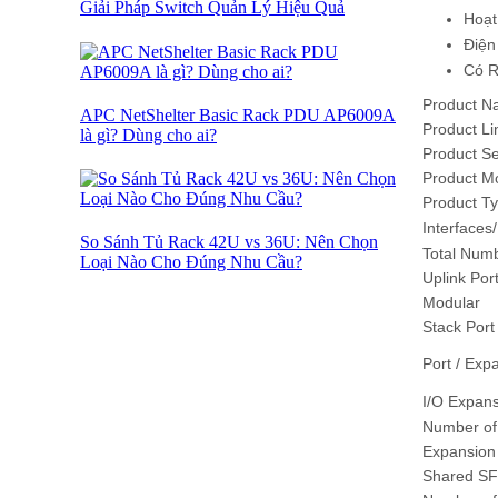
Giải Pháp Switch Quản Lý Hiệu Quả
Hoạt
Điện
Có R
Product 
APC NetShelter Basic Rack PDU AP6009A
Product Li
là gì? Dùng cho ai?
Product Se
Product M
Product T
Interfaces
So Sánh Tủ Rack 42U vs 36U: Nên Chọn
Total Numb
Loại Nào Cho Đúng Nhu Cầu?
Uplink Por
Modular
Stack Port
Port / Expa
I/O Expan
Number of 
Expansion 
Shared SF