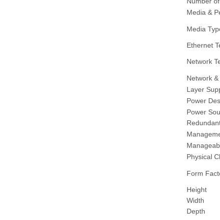
Number of
Media & P
Media Typ
Ethernet 
Network T
Network &
Layer Sup
Power Desc
Power Sou
Redundant
Managemen
Manageab
Physical C
Form Fact
Height
Width
Depth