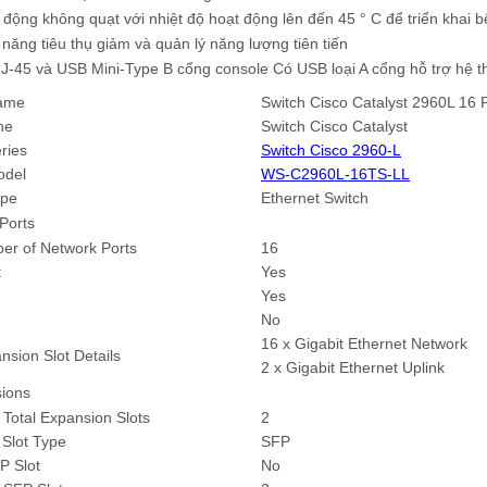
 động không quạt với nhiệt độ hoạt động lên đến 45 ° C để triển khai b
 năng tiêu thụ giảm và quản lý năng lượng tiên tiến
J-45 và USB Mini-Type B cổng console Có USB loại A cổng hỗ trợ hệ th
Name
Switch Cisco Catalyst 2960L 16
ne
Switch Cisco Catalyst
ries
Switch Cisco 2960-L
odel
WS-C2960L-16TS-LL
ype
Ethernet Switch
/Ports
er of Network Ports
16
t
Yes
Yes
No
16 x Gigabit Ethernet Network
nsion Slot Details
2 x Gigabit Ethernet Uplink
sions
Total Expansion Slots
2
Slot Type
SFP
P Slot
No