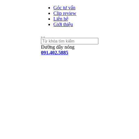
Góc tư vấn
Clip review
Liên hệ
Giới thiệu
Đường dây nóng
091.402.5885