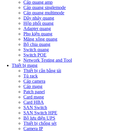
Cáp quang amp
Cáp quang singlemode
Cáp quang multimode
Dây nhảy quang
Hộp phối quang
Adapter quang
Phụ kiện quang
Măng xông quang
Bộ chia quang
Switch quang
Switch POE
Network Testing and Tool
Thiết bị mạng
Thiết bị cân bằng tải
Tủ rack
Cáp camera
Cáp mạng
Patch panel
Card mạng
Card HBA
SAN Switch
SAN Switch HPE
Bộ lưu điện UPS
Thiết bị chống sét
Camera IP