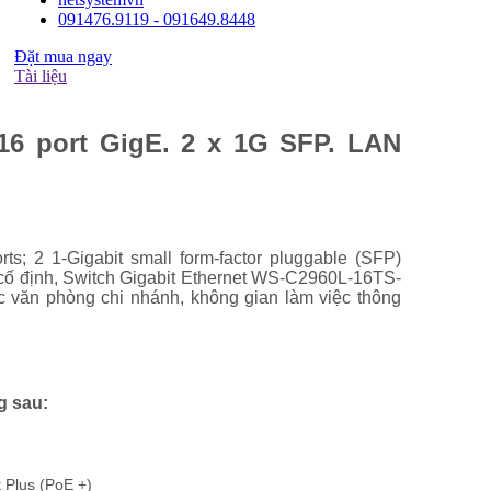
091476.9119 - 091649.8448
Đặt mua ngay
Tài liệu
16 port GigE. 2 x 1G SFP. LAN
; 2 1-Gigabit small form-factor pluggable (SFP)
h cố định, Switch Gigabit Ethernet WS-C2960L-16TS-
c văn phòng chi nhánh, không gian làm việc thông
g sau:
 Plus (PoE +)