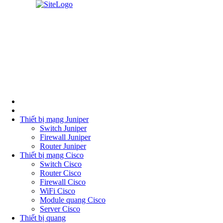
Thiết bị mạng Juniper
Switch Juniper
Firewall Juniper
Router Juniper
Thiết bị mạng Cisco
Switch Cisco
Router Cisco
Firewall Cisco
WiFi Cisco
Module quang Cisco
Server Cisco
Thiết bị quang