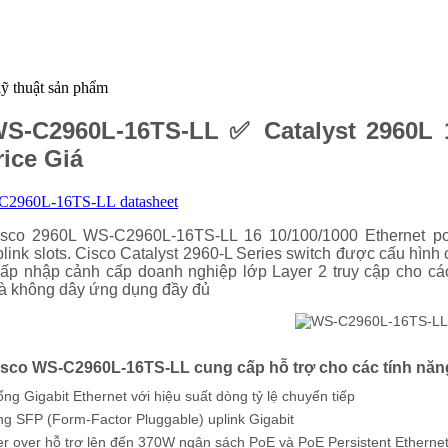
ỹ thuật sản phẩm
S-C2960L-16TS-LL
✅ Catalyst 2960L 
rice Giá
2960L-16TS-LL datasheet
sco 2960L WS-C2960L-16TS-LL 16 10/100/1000 Ethernet ports
link slots. Cisco Catalyst 2960-L Series switch được cấu hìn
ấp nhập cảnh cấp doanh nghiệp lớp Layer 2 truy cập cho cá
à không dây ứng dụng đầy đủ
isco WS-C2960L-16TS-LL cung cấp hỗ trợ cho các tính năn
ổng Gigabit Ethernet với hiệu suất dòng tỷ lệ chuyển tiếp
ng SFP (Form-Factor Pluggable) uplink Gigabit
r over hỗ trợ lên đến 370W ngân sách PoE và PoE Persistent Ethernet