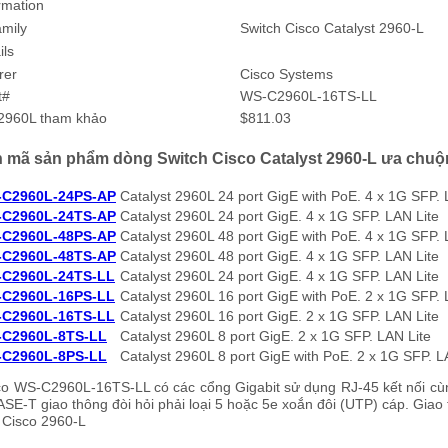
rmation
mily
Switch Cisco Catalyst 2960-L
ils
rer
Cisco Systems
t#
WS-C2960L-16TS-LL
 2960L tham khảo
$811.03
 mã sản phẩm dòng Switch Cisco Catalyst 2960-L ưa chuộn
-C2960L-24PS-AP
Catalyst 2960L 24 port GigE with PoE. 4 x 1G SFP. 
-C2960L-24TS-AP
Catalyst 2960L 24 port GigE. 4 x 1G SFP. LAN Lite
-C2960L-48PS-AP
Catalyst 2960L 48 port GigE with PoE. 4 x 1G SFP. 
-C2960L-48TS-AP
Catalyst 2960L 48 port GigE. 4 x 1G SFP. LAN Lite
-C2960L-24TS-LL
Catalyst 2960L 24 port GigE. 4 x 1G SFP. LAN Lite
-C2960L-16PS-LL
Catalyst 2960L 16 port GigE with PoE. 2 x 1G SFP. 
-C2960L-16TS-LL
Catalyst 2960L 16 port GigE. 2 x 1G SFP. LAN Lite
-C2960L-8TS-LL
Catalyst 2960L 8 port GigE. 2 x 1G SFP. LAN Lite
-C2960L-8PS-LL
Catalyst 2960L 8 port GigE with PoE. 2 x 1G SFP. L
co WS-C2960L-16TS-LL có các cổng Gigabit sử dụng RJ-45 kết nối cù
SE-T giao thông đòi hỏi phải loại 5 hoặc 5e xoắn đôi (UTP) cáp. Giao
 Cisco 2960-L