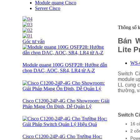
Module quang Cisco
Server Cisco
Thông số k
Bán
W
Góc tư vấn
Lite P
WS-C
Module quang 100G QSFP28: Hướng dẫn
chọn DAC, AOC, SR4, LR4 từ A-Z
Switch Ci
module up
LL cung c
thường, v
Cisco C1200-24P-4G Cho Showroom: Giải
Pháp Mạng Ổn Định, Dễ Quản Lý
Switch
C
16 c
2 cổ
Cisco C1200-24P-4G Cho Trường Học:
Powe