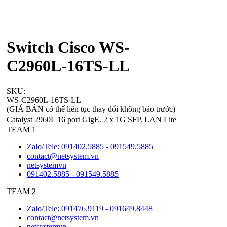
Switch Cisco WS-
C2960L-16TS-LL
SKU:
WS-C2960L-16TS-LL
(GIÁ BÁN có thể liên tục thay đổi không báo trước)
Catalyst 2960L 16 port GigE. 2 x 1G SFP. LAN Lite
TEAM 1
Zalo/Tele: 091402.5885 - 091549.5885
contact@netsystem.vn
netsystemvn
091402.5885 - 091549.5885
TEAM 2
Zalo/Tele: 091476.9119 - 091649.8448
contact@netsystem.vn
netsystemvn