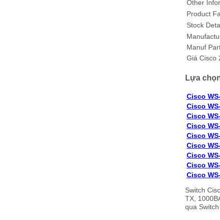
Other Info
Product Fa
Stock Deta
Manufactu
Manuf Par
Giá Cisco
Lựa chọn
Cisco WS
Cisco WS
Cisco WS
Cisco WS
Cisco WS
Cisco WS
Cisco WS
Cisco WS
Cisco WS
Switch Cis
TX, 1000BA
qua Switch