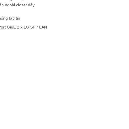
ên ngoài closet dây
ống tập tin
 Port GigE 2 x 1G SFP LAN