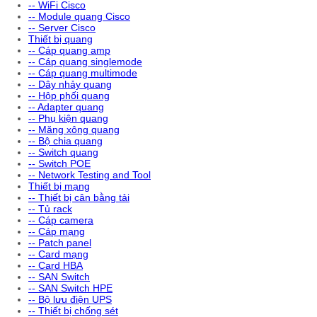
-- WiFi Cisco
-- Module quang Cisco
-- Server Cisco
Thiết bị quang
-- Cáp quang amp
-- Cáp quang singlemode
-- Cáp quang multimode
-- Dây nhảy quang
-- Hộp phối quang
-- Adapter quang
-- Phụ kiện quang
-- Măng xông quang
-- Bộ chia quang
-- Switch quang
-- Switch POE
-- Network Testing and Tool
Thiết bị mạng
-- Thiết bị cân bằng tải
-- Tủ rack
-- Cáp camera
-- Cáp mạng
-- Patch panel
-- Card mạng
-- Card HBA
-- SAN Switch
-- SAN Switch HPE
-- Bộ lưu điện UPS
-- Thiết bị chống sét