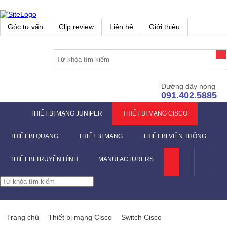
Góc tư vấn
Clip review
Liên hệ
Giới thiệu
Đường dây nóng
091.402.5885
THIẾT BỊ MẠNG JUNIPER
THIẾT BỊ MẠNG CISCO
THIẾT BỊ QUANG
THIẾT BỊ MẠNG
THIẾT BỊ VIỄN THÔNG
THIẾT BỊ TRUYỀN HÌNH
MANUFACTURERS
Trang chủ
Thiết bị mạng Cisco
Switch Cisco