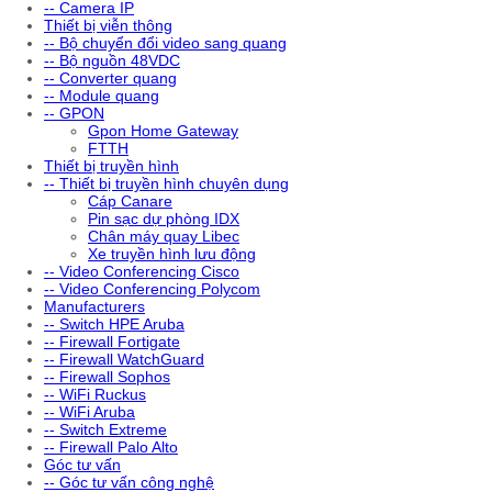
-- Camera IP
Thiết bị viễn thông
-- Bộ chuyển đổi video sang quang
-- Bộ nguồn 48VDC
-- Converter quang
-- Module quang
-- GPON
Gpon Home Gateway
FTTH
Thiết bị truyền hình
-- Thiết bị truyền hình chuyên dụng
Cáp Canare
Pin sạc dự phòng IDX
Chân máy quay Libec
Xe truyền hình lưu động
-- Video Conferencing Cisco
-- Video Conferencing Polycom
Manufacturers
-- Switch HPE Aruba
-- Firewall Fortigate
-- Firewall WatchGuard
-- Firewall Sophos
-- WiFi Ruckus
-- WiFi Aruba
-- Switch Extreme
-- Firewall Palo Alto
Góc tư vấn
-- Góc tư vấn công nghệ