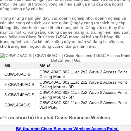
(MSP) để luôn đi trước kỳ vọng về hiệu suất và nhu cầu của người
dùng không dây của họ.
Trong những năm gần đây, các doanh nghiệp nhỏ, doanh nghiệp và
các nhà cung cấp dịch vụ được quản lý ngày càng ưa thích truy cập
không dây như hình thức kết nối mạng chính. Cùng với sự thay đổi
này, có một kỳ vọng rằng không dây sẽ mang lại trải nghiệm hiệu suất
cao. Wireless Cisco Business 145AC mang lại hiệu suất hàng đầu
trong ngành với các kết nối không dây an toàn và đáng tin cậy cao,
cho trải nghiệm người dùng cuối di động, mạnh mẽ.
Mã
Mô tả
CBW140AC 802.11ac 2x2 Wave 2 Access Point
CBW140AC-S
Ceiling Mount
CBW140AC 802.11ac 2x2 Wave 2 Access Point
3-CBW140AC-S
Ceiling Mount - 3P
CBW140AC 802.11ac 2x2 Wave 2 Access Point
5-CBW140AC-S
Ceiling Mount - 5P
CBW145AC 802.11ac 2x2 Wave 2 Access Point
CBW145AC-S
Wall Plate
✅ Lựa chọn
bộ thu phát
Cisco Business Wireless
Bộ thu phát Cisco Business Wireless Access Point