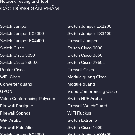
Network Testing and Tool
CÁC DÒNG SẢN PHẨM
Switch Juniper
Switch Juniper EX2200
Switch Juniper EX2300
Switch Juniper EX3400
Switch Juniper EX4400
Firewall Juniper
Switch Cisco
Switch Cisco 9000
Switch Cisco 3850
Switch Cisco 3650
Switch Cisco 2960X
Switch Cisco 2960L
Router Cisco
Firewall Cisco
WiFi Cisco
Module quang Cisco
Converter quang
Module quang
GPON
Video Conferencing Cisco
Video Conferencing Polycom
Switch HPE Aruba
Firewall Fortigate
Firewall WatchGuard
Firewall Sophos
WiFi Ruckus
WiFi Aruba
Switch Extreme
Firewall Palo Alto
Switch Cisco 1000
Switch Juniper EX4300
Switch Juniper EX4600