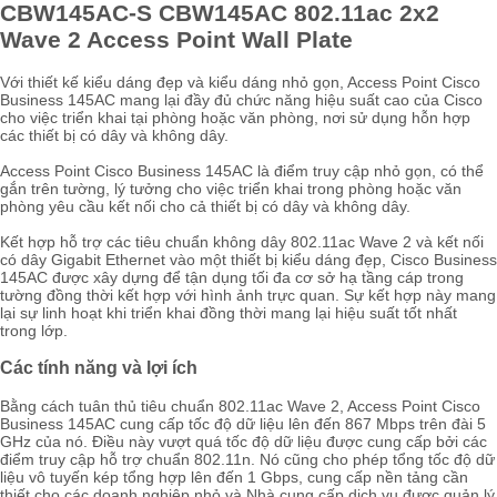
CBW145AC-S CBW145AC 802.11ac 2x2
Wave 2 Access Point Wall Plate
Với thiết kế kiểu dáng đẹp và kiểu dáng nhỏ gọn,
Access Point
Cisco
Business 145AC mang lại đầy đủ chức năng hiệu suất cao của Cisco
cho việc triển khai tại phòng hoặc văn phòng, nơi sử dụng hỗn hợp
các thiết bị có dây và không dây.
Access Point Cisco Business 145AC là điểm truy cập nhỏ gọn, có thể
gắn trên tường, lý tưởng cho việc triển khai trong phòng hoặc văn
phòng yêu cầu kết nối cho cả thiết bị có dây và không dây.
Kết hợp hỗ trợ các tiêu chuẩn không dây 802.11ac Wave 2 và kết nối
có dây Gigabit Ethernet vào một thiết bị kiểu dáng đẹp, Cisco Business
145AC được xây dựng để tận dụng tối đa cơ sở hạ tầng cáp trong
tường đồng thời kết hợp với hình ảnh trực quan. Sự kết hợp này mang
lại sự linh hoạt khi triển khai đồng thời mang lại hiệu suất tốt nhất
trong lớp.
Các tính năng và lợi ích
Bằng cách tuân thủ tiêu chuẩn 802.11ac Wave 2, Access Point Cisco
Business 145AC cung cấp tốc độ dữ liệu lên đến 867 Mbps trên đài 5
GHz của nó. Điều này vượt quá tốc độ dữ liệu được cung cấp bởi các
điểm truy cập hỗ trợ chuẩn 802.11n. Nó cũng cho phép tổng tốc độ dữ
liệu vô tuyến kép tổng hợp lên đến 1 Gbps, cung cấp nền tảng cần
thiết cho các doanh nghiệp nhỏ và Nhà cung cấp dịch vụ được quản lý