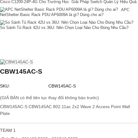
Cisco C1200-24P-4G Cho Trường Học: Giải Pháp Switch Quản Lý Hiệu Quả
APC
NetShelter Basic Rack PDU AP6009A là gì? Dùng cho ai?
So Sánh Tủ Rack 42U vs 36U: Nên Chọn Loại Nào Cho Đúng Nhu Cầu?
CBW145AC-S
SKU:
CBW145AC-S
(GIÁ BÁN có thể liên tục thay đổi không báo trước)
CBW145AC-S CBW145AC 802.11ac 2x2 Wave 2 Access Point Wall
Plate
TEAM 1