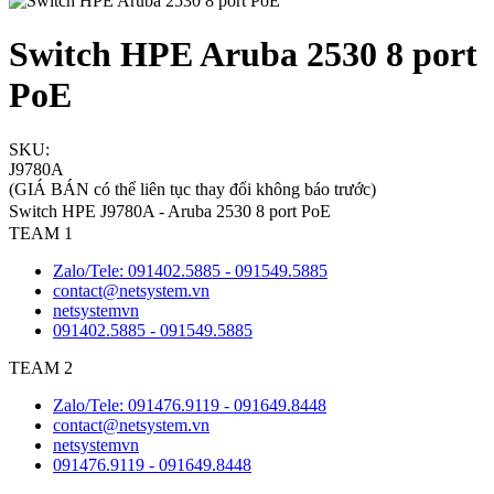
Switch HPE Aruba 2530 8 port
PoE
SKU:
J9780A
(GIÁ BÁN có thể liên tục thay đổi không báo trước)
Switch HPE J9780A - Aruba 2530 8 port PoE
TEAM 1
Zalo/Tele: 091402.5885 - 091549.5885
contact@netsystem.vn
netsystemvn
091402.5885 - 091549.5885
TEAM 2
Zalo/Tele: 091476.9119 - 091649.8448
contact@netsystem.vn
netsystemvn
091476.9119 - 091649.8448