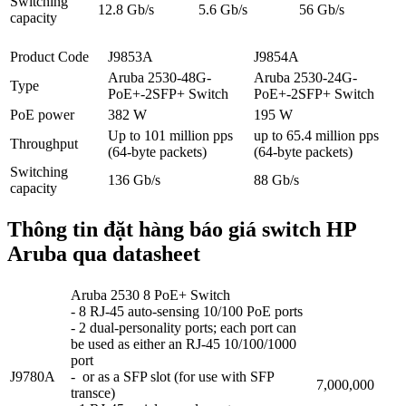
Switching
12.8 Gb/s
5.6 Gb/s
56 Gb/s
capacity
Product Code
J9853A
J9854A
Aruba 2530-48G-
Aruba 2530-24G-
Type
PoE+-2SFP+ Switch
PoE+-2SFP+ Switch
PoE power
382 W
195 W
Up to 101 million pps
up to 65.4 million pps
Throughput
(64-byte packets)
(64-byte packets)
Switching
136 Gb/s
88 Gb/s
capacity
Thông tin đặt hàng báo giá switch HP
Aruba qua datasheet
Aruba 2530 8 PoE+ Switch
- 8 RJ-45 auto-sensing 10/100 PoE ports
- 2 dual-personality ports; each port can
be used as either an RJ-45 10/100/1000
port
J9780A
- or as a SFP slot (for use with SFP
7,000,000
transce)