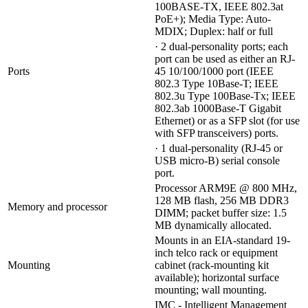
100BASE-TX, IEEE 802.3at
PoE+); Media Type: Auto-
MDIX; Duplex: half or full
· 2 dual-personality ports; each
port can be used as either an RJ-
Ports
45 10/100/1000 port (IEEE
802.3 Type 10Base-T; IEEE
802.3u Type 100Base-Tx; IEEE
802.3ab 1000Base-T Gigabit
Ethernet) or as a SFP slot (for use
with SFP transceivers) ports.
· 1 dual-personality (RJ-45 or
USB micro-B) serial console
port.
Processor ARM9E @ 800 MHz,
128 MB flash, 256 MB DDR3
Memory and processor
DIMM; packet buffer size: 1.5
MB dynamically allocated.
Mounts in an EIA-standard 19-
inch telco rack or equipment
Mounting
cabinet (rack-mounting kit
available); horizontal surface
mounting; wall mounting.
IMC - Intelligent Management