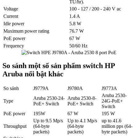
TU/hr).
Voltage
100 - 127 / 200 - 240 V ac
Current
1.4 A
Idle power
5.8 W
Maximum power rating
76.7 W
PoE power
67 W
Frequency
50/60 Hz
So sánh một số sản phẩm switch HP
Aruba nổi bật khác
So sánh
J9779A
J9780A
J9773A
Aruba 2530-
Aruba 2530-24-
Aruba 2530-8-
Type
24G-PoE+
PoE+ Switch
PoE+ Switch
Switch
PoE power
195W
67 W
195 W
Up to 9.5 Mp/s
Up to 4.1 Mp/s
up to 41.6
Throughput
(64-byte
(64-byte
million pps (64-
packets)
packets)
byte packets)