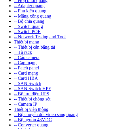
-- Hộp phối quang
-- Adapter quang
-- Phụ kiện quang
-- Măng xông quang
-- Bộ chia quang
-- Switch quang
-- Switch POE
-- Network Testing and Tool
Thiết bị mạng
-- Thiết bị cân bằng tải
-- Tủ rack
-- Cáp camera
-- Cáp mạng
-- Patch panel
-- Card mạng
-- Card HBA
-- SAN Switch
-- SAN Switch HPE
-- Bộ lưu điện UPS
-- Thiết bị chống sét
-- Camera IP
Thiết bị viễn thông
-- Bộ chuyển đổi video sang quang
-- Bộ nguồn 48VDC
-- Converter quang