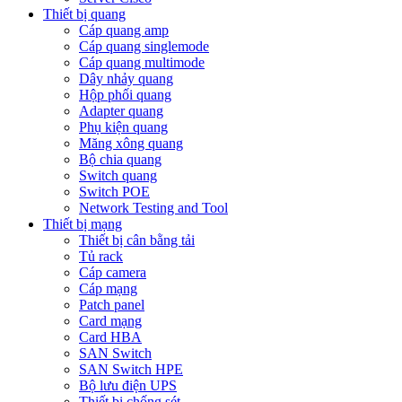
Thiết bị quang
Cáp quang amp
Cáp quang singlemode
Cáp quang multimode
Dây nhảy quang
Hộp phối quang
Adapter quang
Phụ kiện quang
Măng xông quang
Bộ chia quang
Switch quang
Switch POE
Network Testing and Tool
Thiết bị mạng
Thiết bị cân bằng tải
Tủ rack
Cáp camera
Cáp mạng
Patch panel
Card mạng
Card HBA
SAN Switch
SAN Switch HPE
Bộ lưu điện UPS
Thiết bị chống sét