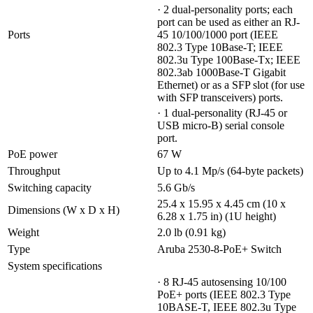
· 2 dual-personality ports; each
port can be used as either an RJ-
Ports
45 10/100/1000 port (IEEE
802.3 Type 10Base-T; IEEE
802.3u Type 100Base-Tx; IEEE
802.3ab 1000Base-T Gigabit
Ethernet) or as a SFP slot (for use
with SFP transceivers) ports.
· 1 dual-personality (RJ-45 or
USB micro-B) serial console
port.
PoE power
67 W
Throughput
Up to 4.1 Mp/s (64-byte packets)
Switching capacity
5.6 Gb/s
25.4 x 15.95 x 4.45 cm (10 x
Dimensions (W x D x H)
6.28 x 1.75 in) (1U height)
Weight
2.0 lb (0.91 kg)
Type
Aruba 2530-8-PoE+ Switch
System specifications
· 8 RJ-45 autosensing 10/100
PoE+ ports (IEEE 802.3 Type
10BASE-T, IEEE 802.3u Type