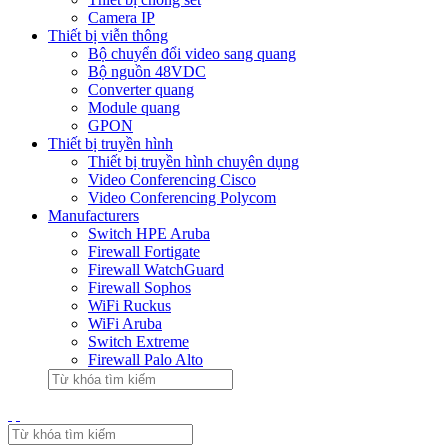
Camera IP
Thiết bị viễn thông
Bộ chuyển đổi video sang quang
Bộ nguồn 48VDC
Converter quang
Module quang
GPON
Thiết bị truyền hình
Thiết bị truyền hình chuyên dụng
Video Conferencing Cisco
Video Conferencing Polycom
Manufacturers
Switch HPE Aruba
Firewall Fortigate
Firewall WatchGuard
Firewall Sophos
WiFi Ruckus
WiFi Aruba
Switch Extreme
Firewall Palo Alto