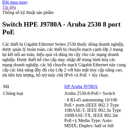
Đặt mua ngay
Tài liệu
Thông số kỹ thuật sản phẩm
Switch HPE J9780A - Aruba 2530 8 port
PoE
Các thiết bị Gigabit Ethernet Series 2530 thuộc dòng doanh nghiệp,
được quản lý hoàn toàn, các thiết bị chuyển mạch cạnh lớp 2 mang
lại kết nối an toàn, hiệu quả và đáng tin cậy cho các mạng doanh
nghiệp. Được thiết kế cho cấp mục nhập để trung bình hóa các
mạng doanh nghiệp, các bộ chuyển mạch Gigabit Ethernet này cung
cấp các khả năng đầy đủ của Lớp 2 với bảo mật truy cập nâng cao,
ưu tiên lưu lượng, hỗ trợ máy chủ IPv6 và PoE + tùy chọn.
Mã
HP Aruba J9780A
Chủng loại
Aruba 2530-8-PoE+ Switch
· 8 RJ-45 autosensing 10/100
PoE+ ports (IEEE 802.3 Type
10BASE-T, IEEE 802.3u Type
100BASE-TX, IEEE 802.3at
PoE+); Media Type: Auto-
MDIX; Duplex: half or full