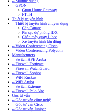
-- Module quang
-- GPON
Gpon Home Gateway
FTTH
Thiết bị truyền hình
-- Thiết bị truyền hình chuyên dụng
Cáp Canare
Pin sạc dự phòng IDX
Chân máy quay Libec
Xe truyền hình lưu động
-- Video Conferencing Cisco
-- Video Conferencing Polycom
Manufacturers
-- Switch HPE Aruba
-- Firewall Fortigate
-- Firewall WatchGuard
-- Firewall Sophos
-- WiFi Ruckus
-- WiFi Aruba
-- Switch Extreme
-- Firewall Palo Alto
Góc tư vấn
-- Góc tư vấn công nghệ
-- Góc tư vấn Cisco
-- Góc tư vấn Juniper