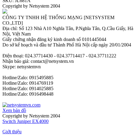
SKU: JL681A
Copyright by Netsystem 2004
CÔNG TY TNHH HỆ THỐNG MẠNG [NETSYSTEM
CO.,LTD]
Địa chỉ: Số 123 Nhà A10 Nghĩa Tân, P.Nghĩa Tân, Q.Cầu Giấy, Hà
Nội, Việt Nam
Giấy chứng nhận đăng ký kinh doanh số 0101445044
Do sở kế hoạch và đầu tư Thành Phố Hà Nội cấp ngày 20/01/2004
Điện thoại: 024.37714430 - 024.37714417 - 024.37711222
Nhận báo giá: contact@netsystem.vn
Skype: netsystemvn
Hotline/Zalo: 0915495885
Hotline/Zalo: 0914769119
Hotline/Zalo: 0914025885
Hotline/Zalo: 0916498448
Xem bản đồ
Copyright by Netsystem 2004
Switch Juniper EX4000
Giới thiệu