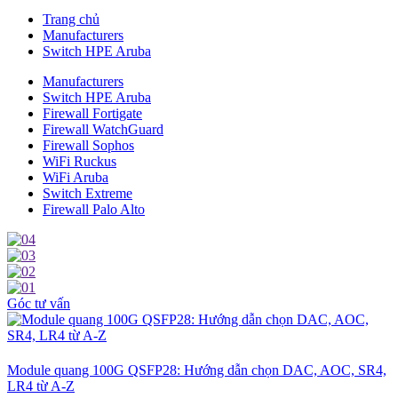
Trang chủ
Manufacturers
Switch HPE Aruba
Manufacturers
Switch HPE Aruba
Firewall Fortigate
Firewall WatchGuard
Firewall Sophos
WiFi Ruckus
WiFi Aruba
Switch Extreme
Firewall Palo Alto
Góc tư vấn
Module quang 100G QSFP28: Hướng dẫn chọn DAC, AOC, SR4,
LR4 từ A-Z