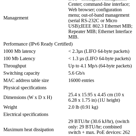
Center; command-line interface;
Web browser; configuration
menu; out-of-band management
Management
(serial RS-232C or Micro
USB);IEEE 802.3 Ethernet MIB;
Repeater MIB; Ethernet Interface
MIB.
Performance (IPv6 Ready Certified)
1000 Mb latency
< 2.3µs (LIFO 64-byte packets)
100 Mb Latency
< 1.3 µs (LIFO 64-byte packets)
Throughput
Up to 4.1 Mp/s (64-byte packets)
Switching capacity
5.6 Gb/s
MAC address table size
16000 entries
Physical specifications
25.4 x 15.95 x 4.45 cm (10 x
Dimensions (W x D x H)
6.28 x 1.75 in) (1U height)
Weight
2.0 lb (0.91 kg)
Electrical specifications
29 BTU/hr (30.6 kJ/hr), (switch
only: 29 BTU/hr; combined
Maximum heat dissipation
switch + max. PoE devices: 262