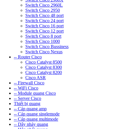
Switch Cisco 2960L
Switch Cisco 2950
Switch Cisco 48 port
Switch Cisco 24 port
Switch Cisco 16 port
Switch Cisco 12 port
Switch Cisco 8 port
Switch Cisco 1000
Switch Cisco Bussiness
Switch Cisco Nexus
-- Router Cisco
Cisco Catalyst 8500
Cisco Catalyst 8300
Cisco Catalyst 8200
Cisco ASR
-- Firewall Cisco
-- WiFi Cisco
-- Module quang Cisco
-- Server Cisco
Thiết bị quang
-- Cáp quang amp
-- Cáp quang singlemode
-- Cáp quang multimode
-- Dây nhảy quang