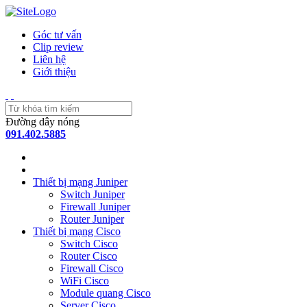
Góc tư vấn
Clip review
Liên hệ
Giới thiệu
Đường dây nóng
091.402.5885
Thiết bị mạng Juniper
Switch Juniper
Firewall Juniper
Router Juniper
Thiết bị mạng Cisco
Switch Cisco
Router Cisco
Firewall Cisco
WiFi Cisco
Module quang Cisco
Server Cisco