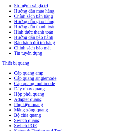
Sứ mệnh và giá trị
Hướng dẫn mua hàng
Chính sách bán hàng
Hướng dẫn giao hàng
Hướng dẫn thanh toán
Hình thức thanh toán
Hướng dẫn bảo hành
Bảo hành đổi trả hàng
Chính sách bảo mật
Tin tuyển dụng
Thiết bị quang
Cáp quang amp
Cáp quang singlemode
Cáp quang multimode
Dây nhảy quang
Hộp phối quang
Adapter quang
Phụ kiện quang
Măng xông quang
Bộ chia quang
Switch quang
Switch POE
Network Testing and Tool