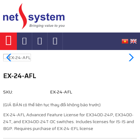
EX-24-AFL
SKU:
EX-24-AFL
(GIÁ BÁN có thể liên tục thay đổi không báo trước)
EX-24-AFL Advanced Feature License for EX3400-24P, EX3400-
24T, and EX3400-24T-DC switches. Includes licenses for IS-IS and
BGP. Requires purchase of EX-24-EFL license