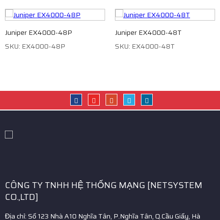
Juniper EX4000-48P
Juniper EX4000-48T
SKU: EX4000-48P
SKU: EX4000-48T
CÔNG TY TNHH HỆ THỐNG MẠNG [NETSYSTEM
CO.,LTD]
Địa chỉ: Số 123 Nhà A10 Nghĩa Tân, P.Nghĩa Tân, Q.Cầu Giấy, Hà