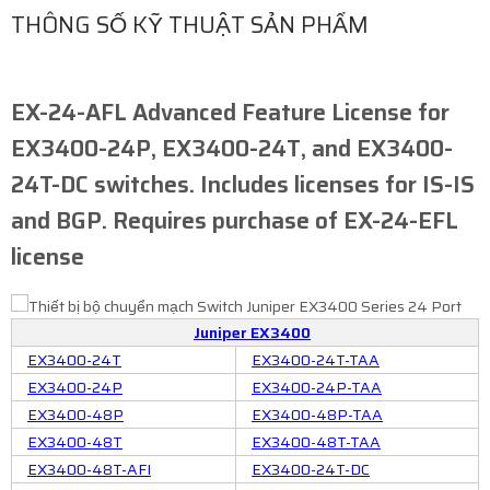
THÔNG SỐ KỸ THUẬT SẢN PHẨM
EX-24-AFL Advanced Feature License for
EX3400-24P, EX3400-24T, and EX3400-
24T-DC switches. Includes licenses for IS-IS
and BGP. Requires purchase of EX-24-EFL
license
Juniper EX3400
EX3400-24T
EX3400-24T-TAA
EX3400-24P
EX3400-24P-TAA
EX3400-48P
EX3400-48P-TAA
EX3400-48T
EX3400-48T-TAA
EX3400-48T-AFI
EX3400-24T-DC