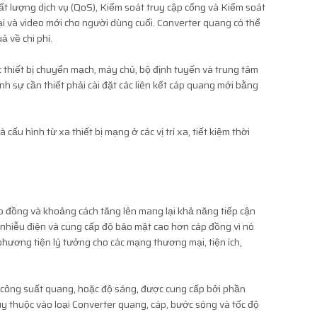
ất lượng dịch vụ (QoS), Kiểm soát truy cập cổng và Kiểm soát
hoại và video mới cho người dùng cuối. Converter quang có thể
ả về chi phí.
ác thiết bị chuyển mạch, máy chủ, bộ định tuyến và trung tâm
nh sự cần thiết phải cài đặt các liên kết cáp quang mới bằng
u hình từ xa thiết bị mạng ở các vị trí xa, tiết kiệm thời
p đồng và khoảng cách tăng lên mang lại khả năng tiếp cận
 nhiễu điện và cung cấp độ bảo mật cao hơn cáp đồng vì nó
hương tiện lý tưởng cho các mạng thương mại, tiện ích,
 công suất quang, hoặc độ sáng, được cung cấp bởi phần
y thuộc vào loại Converter quang, cáp, bước sóng và tốc độ