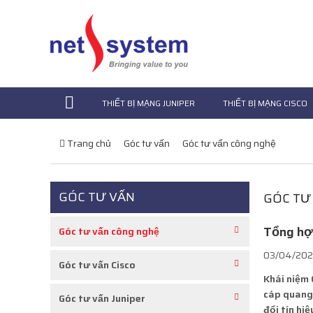
THIẾT BỊ MẠNG JUNIPER
THIẾT BỊ MẠNG CISCO
Trang chủ
Góc tư vấn
Góc tư vấn công nghệ
GÓC TƯ VẤN
GÓC TƯ
Tổng hợp
Góc tư vấn công nghệ
03/04/202
Góc tư vấn Cisco
Khái niệm 
cáp quang 
Góc tư vấn Juniper
đổi tín h