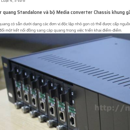
Loại 4, 5 và 6
r quang Standalone và bộ Media converter Chassis khung 
uang có sẵn dưới dạng các đơn vị độc lập nhỏ gọn có thể được cấp nguồ
ổi một kết nối đồng sang cáp quang trong việc triển khai điểm-điểm.