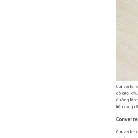
Converter q
độ cao, khu
đường lên 
liệu cung c
Converte
Converter 