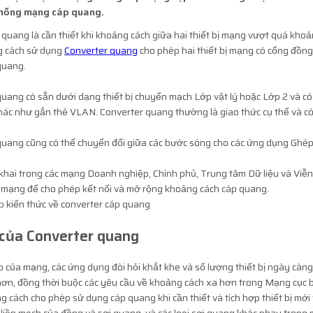
thống mạng cáp quang.
 quang là cần thiết khi khoảng cách giữa hai thiết bị mạng vượt quá kh
 cách sử dụng
Converter quang
cho phép hai thiết bị mạng có cổng đồn
quang.
uang có sẵn dưới dạng thiết bị chuyển mạch Lớp vật lý hoặc Lớp 2 và có 
ác như gắn thẻ VLAN. Converter quang thường là giao thức cụ thể và có s
quang cũng có thể chuyển đổi giữa các bước sóng cho các ứng dụng Ghé
khai trong các mạng Doanh nghiệp, Chính phủ, Trung tâm Dữ liệu và Viễn 
i mạng để cho phép kết nối và mở rộng khoảng cách cáp quang.
 của
Converter quang
 của mạng, các ứng dụng đòi hỏi khắt khe và số lượng thiết bị ngày cà
hơn, đồng thời buộc các yêu cầu về khoảng cách xa hơn trong Mạng cục 
g cách cho phép sử dụng cáp quang khi cần thiết và tích hợp thiết bị mới