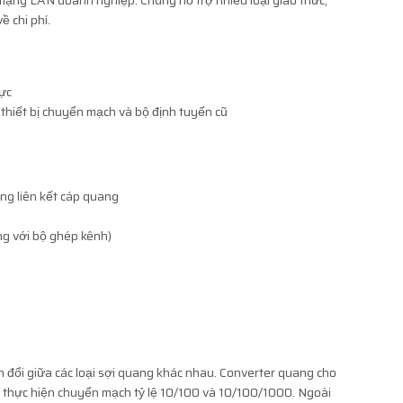
 mạng LAN doanh nghiệp. Chúng hỗ trợ nhiều loại giao thức,
ề chi phí.
ực
thiết bị chuyển mạch và bộ định tuyến cũ
g liên kết cáp quang
g với bộ ghép kênh)
đổi giữa các loại sợi quang khác nhau. Converter quang cho
 thực hiện chuyển mạch tỷ lệ 10/100 và 10/100/1000. Ngoài