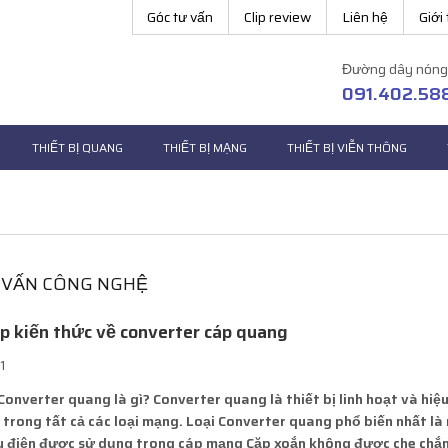
Góc tư vấn
Clip review
Liên hệ
Giới
Đường dây nóng
091.402.58
THIẾT BỊ QUANG
THIẾT BỊ MẠNG
THIẾT BỊ VIỄN THÔNG
 VẤN CÔNG NGHỆ
 kiến ​​thức về converter cáp quang
1
Converter quang là gì?
Converter quang là thiết bị linh hoạt và hiệu
trong tất cả các loại mạng. Loại Converter quang phổ biến nhất là
iệu điện được sử dụng trong cáp mạng Cặp xoắn không được che ch