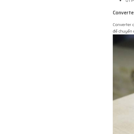
UTP 
Converte
Converter q
để chuyển đ