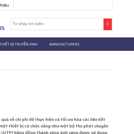
 thiệu
85
THIẾT BỊ TRUYỀN HÌNH
MANUFACTURERS
 quả về chi phí để thực hiện và tối ưu hóa các liên kết
 một thiết bị có chức năng như một bộ thu phát chuyển
ắn (UTP) bằng đồng thành sóng ánh sáng được sử dụng