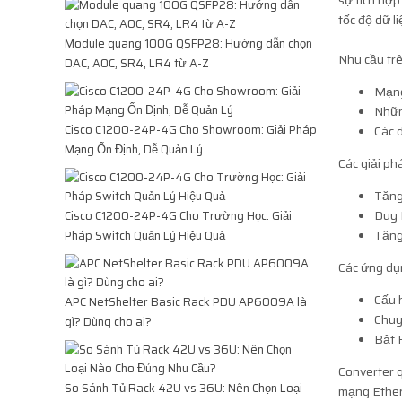
sự tích hợp
tốc độ dữ l
Module quang 100G QSFP28: Hướng dẫn chọn
Nhu cầu tr
DAC, AOC, SR4, LR4 từ A-Z
Mạng
Nhữn
Cisco C1200-24P-4G Cho Showroom: Giải Pháp
Các 
Mạng Ổn Định, Dễ Quản Lý
Các giải ph
Tăng
Duy t
Cisco C1200-24P-4G Cho Trường Học: Giải
Tăng
Pháp Switch Quản Lý Hiệu Quả
Các ứng dụ
Cấu 
APC NetShelter Basic Rack PDU AP6009A là
Chuy
gì? Dùng cho ai?
Bật 
Converter 
So Sánh Tủ Rack 42U vs 36U: Nên Chọn Loại
mạng Ether