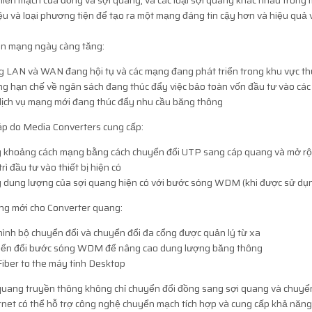
 liền mạch của đồng và sợi quang, và các loại sợi quang khác nhau trong
iệu và loại phương tiện để tạo ra một mạng đáng tin cậy hơn và hiệu quả v
ên mạng ngày càng tăng:
 LAN và WAN đang hội tụ và các mạng đang phát triển trong khu vực th
g hạn chế về ngân sách đang thúc đẩy việc bảo toàn vốn đầu tư vào các 
dịch vụ mạng mới đang thúc đẩy nhu cầu băng thông
áp do Media Converters cung cấp:
 khoảng cách mạng bằng cách chuyển đổi UTP sang cáp quang và mở rộn
rì đầu tư vào thiết bị hiện có
 dung lượng của sợi quang hiện có với bước sóng WDM (khi được sử dụn
ng mới cho Converter quang:
hình bộ chuyển đổi và chuyển đổi đa cổng được quản lý từ xa
ển đổi bước sóng WDM để nâng cao dung lượng băng thông
Fiber to the máy tính Desktop
quang truyền thông không chỉ chuyển đổi đồng sang sợi quang và chuyển 
net có thể hỗ trợ công nghệ chuyển mạch tích hợp và cung cấp khả năng