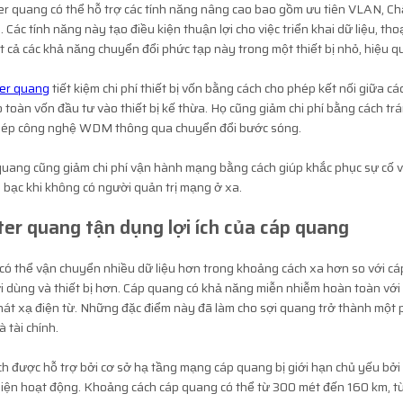
er quang có thể hỗ trợ các tính năng nâng cao bao gồm ưu tiên VLAN, Ch
 Các tính năng này tạo điều kiện thuận lợi cho việc triển khai dữ liệu, t
t cả các khả năng chuyển đổi phức tạp này trong một thiết bị nhỏ, hiệu qu
ter quang
tiết kiệm chi phí thiết bị vốn bằng cách cho phép kết nối giữa c
o toàn vốn đầu tư vào thiết bị kế thừa. Họ cũng giảm chi phí bằng cách trá
hép công nghệ WDM thông qua chuyển đổi bước sóng.
uang cũng giảm chi phí vận hành mạng bằng cách giúp khắc phục sự cố và cấ
n bạc khi không có người quản trị mạng ở xa.
er quang tận dụng lợi ích của cáp quang
ó thể vận chuyển nhiều dữ liệu hơn trong khoảng cách xa hơn so với cá
 dùng và thiết bị hơn. Cáp quang có khả năng miễn nhiễm hoàn toàn với
át xạ điện từ. Những đặc điểm này đã làm cho sợi quang trở thành một p
 tài chính.
h được hỗ trợ bởi cơ sở hạ tầng mạng cáp quang bị giới hạn chủ yếu bởi
iện hoạt động. Khoảng cách cáp quang có thể từ 300 mét đến 160 km, tù