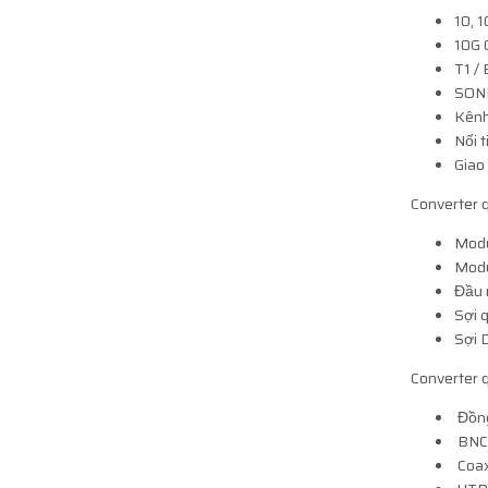
10, 
10G
T1 / 
SONE
Kênh
Nối 
Giao 
Converter q
Modu
Modu
Đầu 
Sợi 
Sợi 
Converter q
Đồn
BNC 
Coa