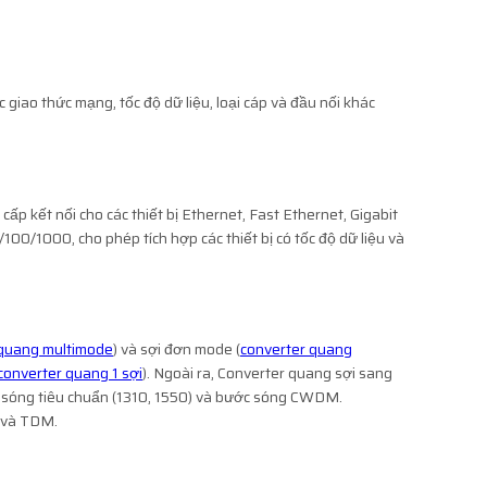
giao thức mạng, tốc độ dữ liệu, loại cáp và đầu nối khác
p kết nối cho các thiết bị Ethernet, Fast Ethernet, Gigabit
100/1000, cho phép tích hợp các thiết bị có tốc độ dữ liệu và
 quang multimode
) và sợi đơn mode (
converter quang
converter quang 1 sợi
). Ngoài ra, Converter quang sợi sang
 sóng tiêu chuẩn (1310, 1550) và bước sóng CWDM.
t và TDM.