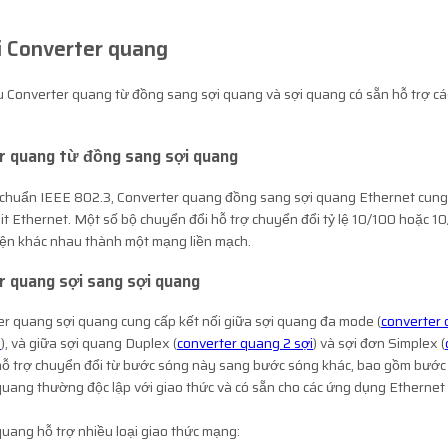
i
Converter quang
u Converter quang từ đồng sang sợi quang và sợi quang có sẵn hỗ trợ các 
r quang từ đồng sang sợi quang
 chuẩn IEEE 802.3, Converter quang đồng sang sợi quang Ethernet cung cấ
it Ethernet. Một số bộ chuyển đổi hỗ trợ chuyển đổi tỷ lệ 10/100 hoặc 10/
iện khác nhau thành một mạng liền mạch.
r quang sợi sang sợi quang
er quang sợi quang cung cấp kết nối giữa sợi quang đa mode (
converter
e
), và giữa sợi quang Duplex (
converter quang 2 sợi
) và sợi đơn Simplex (
hỗ trợ chuyển đổi từ bước sóng này sang bước sóng khác, bao gồm bước
quang thường độc lập với giao thức và có sẵn cho các ứng dụng Etherne
uang hỗ trợ nhiều loại giao thức mạng: