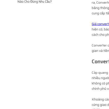
Nào Cho Đúng Nhu Cầu?
ra, Convert
băng thông.
cung cấp tấ
Giá conver
hiện có; bả
cách cho p
Converter q
gian và tiề
Convert
Cáp quang c
nhiều người
không có ph
chính phủ và
Khoảng các
cứng giao d