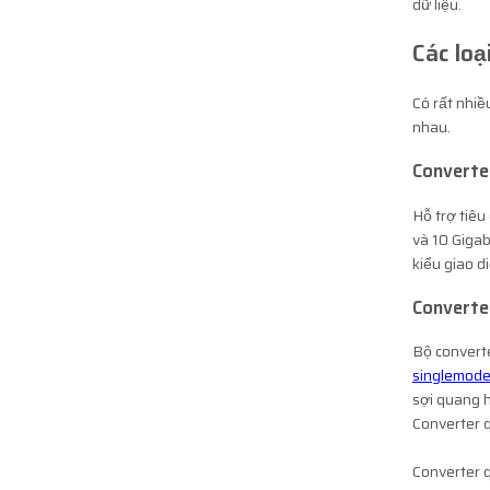
dữ liệu.
Các loạ
Có rất nhiề
nhau.
Converte
Hỗ trợ tiêu
và 10 Gigab
kiểu giao d
Converte
Bộ convert
singlemod
sợi quang 
Converter 
Converter q