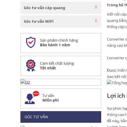
trong hệ 
Góc tư vấn cáp quang
Kết nối cáp
quang bằng
Góc tư vấn WiFi
thống cáp 
Converter q
nâng cao kh
Converter 
Được triển 
dao kết nố
Lợi ích
Sự phức tạp
thông cao 
GÓC TƯ VẤN
đề này, bằn