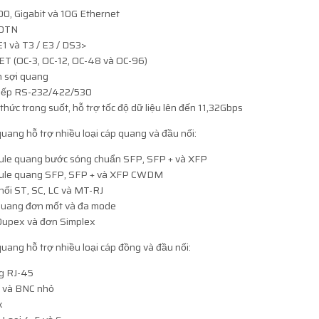
100, Gigabit và 10G Ethernet
 OTN
E1 và T3 / E3 / DS3>
T (OC-3, OC-12, OC-48 và OC-96)
 sợi quang
tiếp RS-232/422/530
thức trong suốt, hỗ trợ tốc độ dữ liệu lên đến 11,32Gbps
uang hỗ trợ nhiều loại cáp quang và đầu nối:
le quang bước sóng chuẩn SFP, SFP + và XFP
le quang SFP, SFP + và XFP CWDM
nối ST, SC, LC và MT-RJ
quang đơn mốt và đa mode
Dupex và đơn Simplex
uang hỗ trợ nhiều loại cáp đồng và đầu nối:
g RJ-45
và BNC nhỏ
x