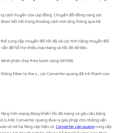
oảng cách truyền của cáp đồng. Chuyển đổi đồng sang sợi
g được kết nối trong khoảng cách mở rộng thông qua hệ
thể cung cấp chuyển đổi tốc độ và các tính năng chuyển đổi
ẵn để hỗ trợ nhiều loại mạng và tốc độ dữ liệu.
p kênh phân chia theo bước sóng (WDM).
thông Fiber to the x , các Converter quang đã trở thành con
ng tăng trên mạng đang khiến tốc độ mạng và yêu cầu băng
bộ (LAN). Converter quang đưa ra giải pháp cho những vấn
 vào cơ sở hạ tầng cáp hiện có.
Converter cáp quang
cung cấp