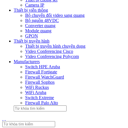
Camera IP
Thiết bị viễn thông
Bộ chuyển đổi video sang quang
Bộ nguồn 48VDC
Converter quang
Module quang
GPON
Thiết bị truyền hình
Thiết bị truyền hình chuyên dụng
Video Conferencing Cisco
Video Conferencing Polycom
Manufacturers
Switch HPE Aruba
Firewall Fortigate
Firewall WatchGuard
Firewall Sophos
WiFi Ruckus
WiFi Aruba
Switch Extreme
Firewall Palo Alto