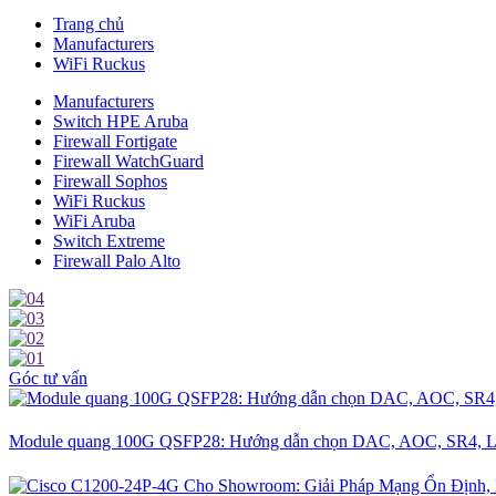
Trang chủ
Manufacturers
WiFi Ruckus
Manufacturers
Switch HPE Aruba
Firewall Fortigate
Firewall WatchGuard
Firewall Sophos
WiFi Ruckus
WiFi Aruba
Switch Extreme
Firewall Palo Alto
Góc tư vấn
Module quang 100G QSFP28: Hướng dẫn chọn DAC, AOC, SR4, L