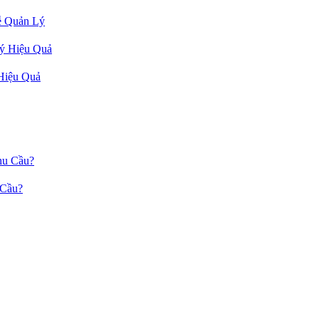
ễ Quản Lý
Hiệu Quả
 Cầu?