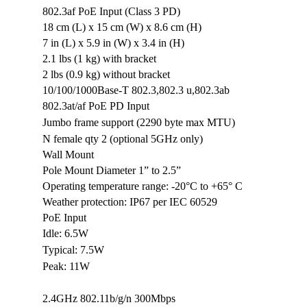
802.3af PoE Input (Class 3 PD)
18 cm (L) x 15 cm (W) x 8.6 cm (H)
7 in (L) x 5.9 in (W) x 3.4 in (H)
2.1 lbs (1 kg) with bracket
2 lbs (0.9 kg) without bracket
10/100/1000Base-T 802.3,802.3 u,802.3ab
802.3at/af PoE PD Input
Jumbo frame support (2290 byte max MTU)
N female qty 2 (optional 5GHz only)
Wall Mount
Pole Mount Diameter 1” to 2.5”
Operating temperature range: -20°C to +65° C
Weather protection: IP67 per IEC 60529
PoE Input
Idle: 6.5W
Typical: 7.5W
Peak: 11W
2.4GHz 802.11b/g/n 300Mbps