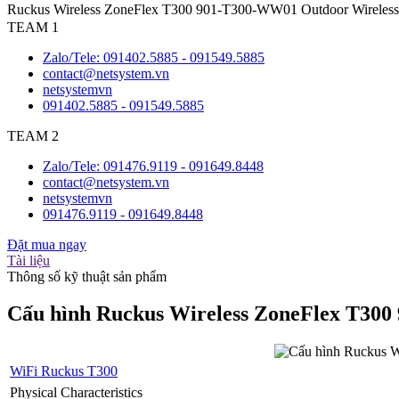
Ruckus Wireless ZoneFlex T300 901-T300-WW01 Outdoor Wireless 
TEAM 1
Zalo/Tele: 091402.5885 - 091549.5885
contact@netsystem.vn
netsystemvn
091402.5885 - 091549.5885
TEAM 2
Zalo/Tele: 091476.9119 - 091649.8448
contact@netsystem.vn
netsystemvn
091476.9119 - 091649.8448
Đặt mua ngay
Tài liệu
Thông số kỹ thuật sản phẩm
Cấu hình Ruckus Wireless ZoneFlex T300 
WiFi Ruckus T300
Physical Characteristics