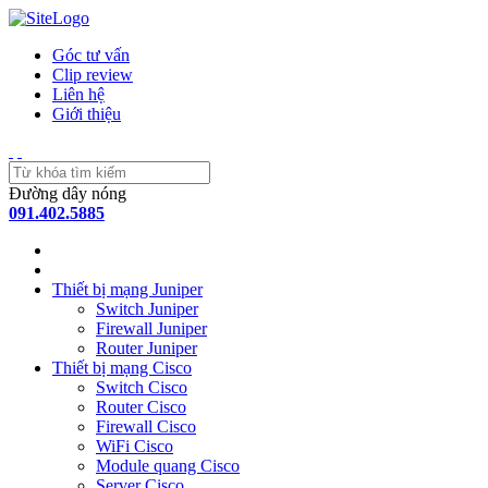
Góc tư vấn
Clip review
Liên hệ
Giới thiệu
Đường dây nóng
091.402.5885
Thiết bị mạng Juniper
Switch Juniper
Firewall Juniper
Router Juniper
Thiết bị mạng Cisco
Switch Cisco
Router Cisco
Firewall Cisco
WiFi Cisco
Module quang Cisco
Server Cisco