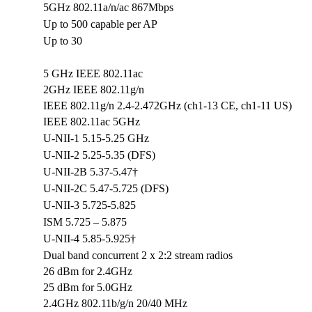
5GHz 802.11a/n/ac 867Mbps
Up to 500 capable per AP
Up to 30
5 GHz IEEE 802.11ac
2GHz IEEE 802.11g/n
IEEE 802.11g/n 2.4-2.472GHz (ch1-13 CE, ch1-11 US)
IEEE 802.11ac 5GHz
U-NII-1 5.15-5.25 GHz
U-NII-2 5.25-5.35 (DFS)
U-NII-2B 5.37-5.47†
U-NII-2C 5.47-5.725 (DFS)
U-NII-3 5.725-5.825
ISM 5.725 – 5.875
U-NII-4 5.85-5.925†
Dual band concurrent 2 x 2:2 stream radios
26 dBm for 2.4GHz
25 dBm for 5.0GHz
2.4GHz 802.11b/g/n 20/40 MHz