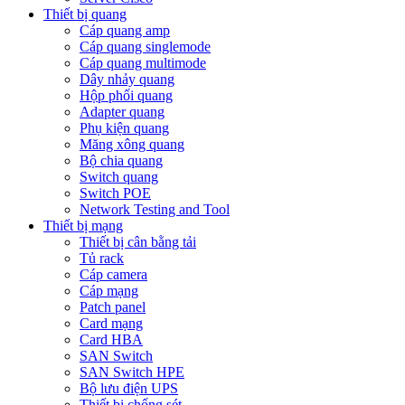
Thiết bị quang
Cáp quang amp
Cáp quang singlemode
Cáp quang multimode
Dây nhảy quang
Hộp phối quang
Adapter quang
Phụ kiện quang
Măng xông quang
Bộ chia quang
Switch quang
Switch POE
Network Testing and Tool
Thiết bị mạng
Thiết bị cân bằng tải
Tủ rack
Cáp camera
Cáp mạng
Patch panel
Card mạng
Card HBA
SAN Switch
SAN Switch HPE
Bộ lưu điện UPS
Thiết bị chống sét