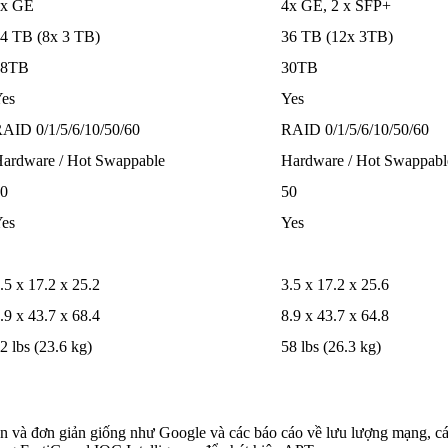
2x GE
4x GE, 2 x SFP+
4 TB (8x 3 TB)
36 TB (12x 3TB)
18TB
30TB
es
Yes
AID 0/1/5/6/10/50/60
RAID 0/1/5/6/10/50/60
ardware / Hot Swappable
Hardware / Hot Swappabl
0
50
es
Yes
.5 x 17.2 x 25.2
3.5 x 17.2 x 25.6
.9 x 43.7 x 68.4
8.9 x 43.7 x 64.8
2 lbs (23.6 kg)
58 lbs (26.3 kg)
an và đơn giản giống như Google và các báo cáo về lưu lượng mạng, c