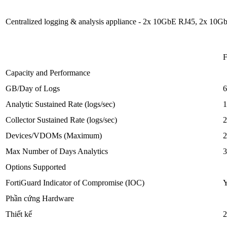
Centralized logging & analysis appliance - 2x 10GbE RJ45, 2x 10
F
Capacity and Performance
GB/Day of Logs
6
Analytic Sustained Rate (logs/sec)
1
Collector Sustained Rate (logs/sec)
2
Devices/VDOMs (Maximum)
2
Max Number of Days Analytics
3
Options Supported
FortiGuard Indicator of Compromise (IOC)
Y
Phần cứng Hardware
Thiết kế
2