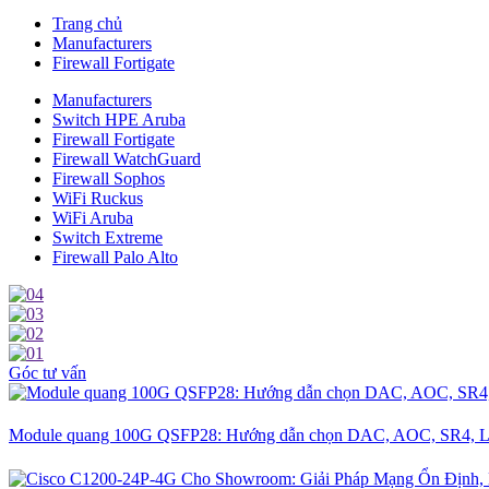
Trang chủ
Manufacturers
Firewall Fortigate
Manufacturers
Switch HPE Aruba
Firewall Fortigate
Firewall WatchGuard
Firewall Sophos
WiFi Ruckus
WiFi Aruba
Switch Extreme
Firewall Palo Alto
Góc tư vấn
Module quang 100G QSFP28: Hướng dẫn chọn DAC, AOC, SR4, L