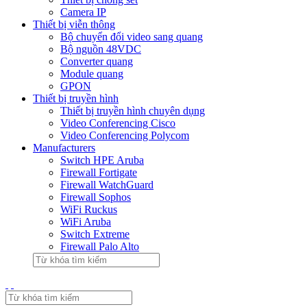
Camera IP
Thiết bị viễn thông
Bộ chuyển đổi video sang quang
Bộ nguồn 48VDC
Converter quang
Module quang
GPON
Thiết bị truyền hình
Thiết bị truyền hình chuyên dụng
Video Conferencing Cisco
Video Conferencing Polycom
Manufacturers
Switch HPE Aruba
Firewall Fortigate
Firewall WatchGuard
Firewall Sophos
WiFi Ruckus
WiFi Aruba
Switch Extreme
Firewall Palo Alto