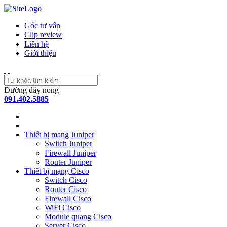
Góc tư vấn
Clip review
Liên hệ
Giới thiệu
Đường dây nóng
091.402.5885
Thiết bị mạng Juniper
Switch Juniper
Firewall Juniper
Router Juniper
Thiết bị mạng Cisco
Switch Cisco
Router Cisco
Firewall Cisco
WiFi Cisco
Module quang Cisco
Server Cisco