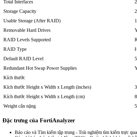
Total Interfaces
Storage Capacity
2
Usable Storage (After RAID)
Removable Hard Drives
Y
RAID Levels Supported
R
RAID Type
H
Default RAID Level
5
Redundant Hot Swap Power Supplies
Y
Kích thước
Kích thước Height x Width x Length (inches)
3
Kích thước Height x Width x Length (cm)
8
Weight cân nặng
5
Đặc trưng của FortiAnalyzer
Báo cáo và Tìm kiếm tập trung - Trải nghiệm tìm kiếm trực qu