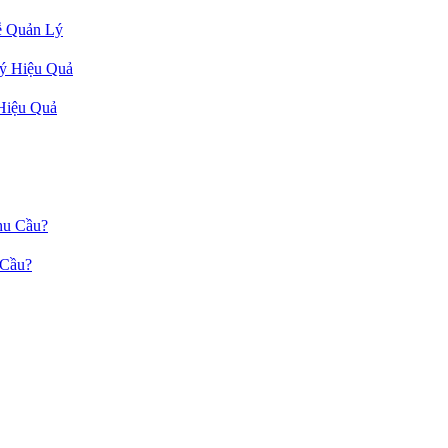
ễ Quản Lý
Hiệu Quả
 Cầu?