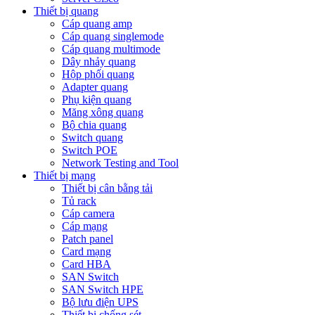
Thiết bị quang
Cáp quang amp
Cáp quang singlemode
Cáp quang multimode
Dây nhảy quang
Hộp phối quang
Adapter quang
Phụ kiện quang
Măng xông quang
Bộ chia quang
Switch quang
Switch POE
Network Testing and Tool
Thiết bị mạng
Thiết bị cân bằng tải
Tủ rack
Cáp camera
Cáp mạng
Patch panel
Card mạng
Card HBA
SAN Switch
SAN Switch HPE
Bộ lưu điện UPS
Thiết bị chống sét