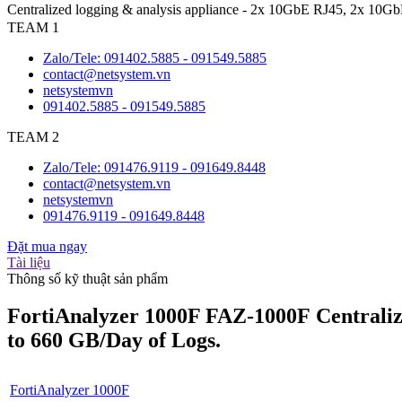
Centralized logging & analysis appliance - 2x 10GbE RJ45, 2x 10G
TEAM 1
Zalo/Tele: 091402.5885 - 091549.5885
contact@netsystem.vn
netsystemvn
091402.5885 - 091549.5885
TEAM 2
Zalo/Tele: 091476.9119 - 091649.8448
contact@netsystem.vn
netsystemvn
091476.9119 - 091649.8448
Đặt mua ngay
Tài liệu
Thông số kỹ thuật sản phẩm
FortiAnalyzer 1000F FAZ-1000F Centralize
to 660 GB/Day of Logs.​
FortiAnalyzer 1000F