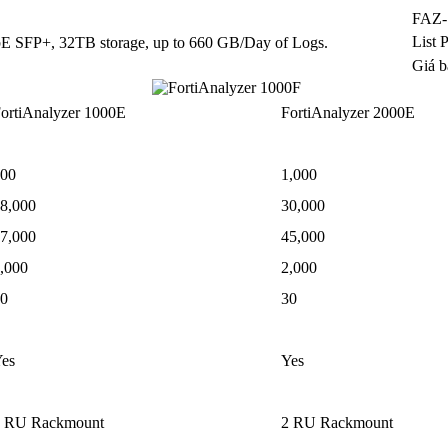
FAZ-
List 
GbE SFP+, 32TB storage, up to 660 GB/Day of Logs.
Giá b
ortiAnalyzer 1000E
FortiAnalyzer 2000E
00
1,000
8,000
30,000
7,000
45,000
,000
2,000
0
30
es
Yes
 RU Rackmount
2 RU Rackmount