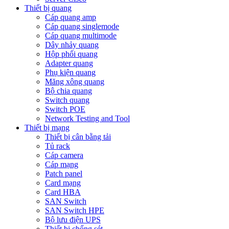
Thiết bị quang
Cáp quang amp
Cáp quang singlemode
Cáp quang multimode
Dây nhảy quang
Hộp phối quang
Adapter quang
Phụ kiện quang
Măng xông quang
Bộ chia quang
Switch quang
Switch POE
Network Testing and Tool
Thiết bị mạng
Thiết bị cân bằng tải
Tủ rack
Cáp camera
Cáp mạng
Patch panel
Card mạng
Card HBA
SAN Switch
SAN Switch HPE
Bộ lưu điện UPS
Thiết bị chống sét