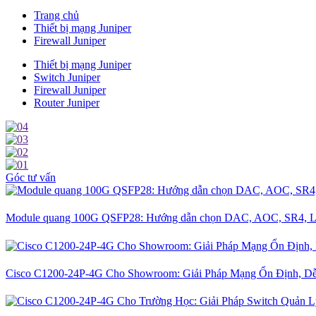
Trang chủ
Thiết bị mạng Juniper
Firewall Juniper
Thiết bị mạng Juniper
Switch Juniper
Firewall Juniper
Router Juniper
Góc tư vấn
Module quang 100G QSFP28: Hướng dẫn chọn DAC, AOC, SR4, L
Cisco C1200-24P-4G Cho Showroom: Giải Pháp Mạng Ổn Định, D