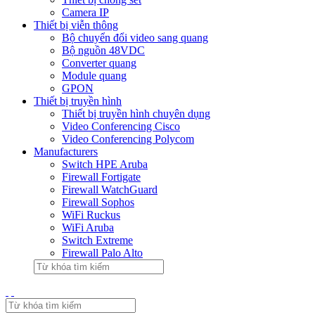
Camera IP
Thiết bị viễn thông
Bộ chuyển đổi video sang quang
Bộ nguồn 48VDC
Converter quang
Module quang
GPON
Thiết bị truyền hình
Thiết bị truyền hình chuyên dụng
Video Conferencing Cisco
Video Conferencing Polycom
Manufacturers
Switch HPE Aruba
Firewall Fortigate
Firewall WatchGuard
Firewall Sophos
WiFi Ruckus
WiFi Aruba
Switch Extreme
Firewall Palo Alto