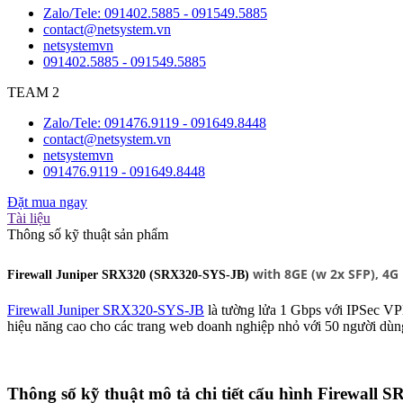
Zalo/Tele: 091402.5885 - 091549.5885
contact@netsystem.vn
netsystemvn
091402.5885 - 091549.5885
TEAM 2
Zalo/Tele: 091476.9119 - 091649.8448
contact@netsystem.vn
netsystemvn
091476.9119 - 091649.8448
Đặt mua ngay
Tài liệu
Thông số kỹ thuật sản phẩm
with 8GE (w 2x SFP), 4G
Firewall Juniper SRX320 (SRX320-SYS-JB)
Firewall Juniper SRX320-SYS-JB
là tường lửa 1 Gbps với IPSec VP
hiệu năng cao cho các trang web doanh nghiệp nhỏ với 50 người dùn
Thông số kỹ thuật mô tả chi tiết cấu hình Firewall