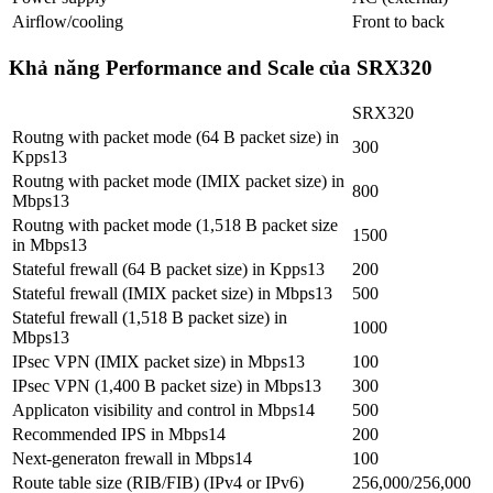
Airﬂow/cooling
Front to back
Khả năng Performance and Scale của SRX320
SRX320
Routng with packet mode (64 B packet size) in
300
Kpps13
Routng with packet mode (IMIX packet size) in
800
Mbps13
Routng with packet mode (1,518 B packet size
1500
in Mbps13
Stateful frewall (64 B packet size) in Kpps13
200
Stateful frewall (IMIX packet size) in Mbps13
500
Stateful frewall (1,518 B packet size) in
1000
Mbps13
IPsec VPN (IMIX packet size) in Mbps13
100
IPsec VPN (1,400 B packet size) in Mbps13
300
Applicaton visibility and control in Mbps14
500
Recommended IPS in Mbps14
200
Next-generaton frewall in Mbps14
100
Route table size (RIB/FIB) (IPv4 or IPv6)
256,000/256,000