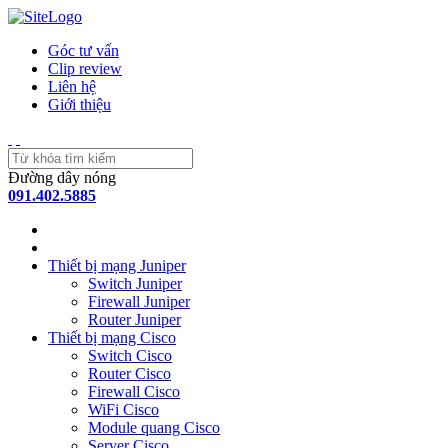
Góc tư vấn
Clip review
Liên hệ
Giới thiệu
Đường dây nóng
091.402.5885
Thiết bị mạng Juniper
Switch Juniper
Firewall Juniper
Router Juniper
Thiết bị mạng Cisco
Switch Cisco
Router Cisco
Firewall Cisco
WiFi Cisco
Module quang Cisco
Server Cisco