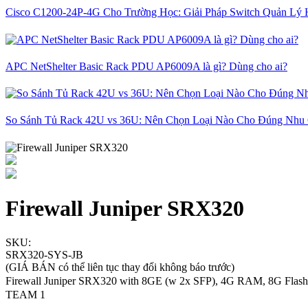
Cisco C1200-24P-4G Cho Trường Học: Giải Pháp Switch Quản Lý 
APC NetShelter Basic Rack PDU AP6009A là gì? Dùng cho ai?
So Sánh Tủ Rack 42U vs 36U: Nên Chọn Loại Nào Cho Đúng Nhu
Firewall Juniper SRX320
SKU:
SRX320-SYS-JB
(GIÁ BÁN có thể liên tục thay đổi không báo trước)
Firewall Juniper SRX320 with 8GE (w 2x SFP), 4G RAM, 8G Flash
TEAM 1