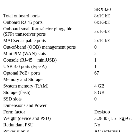
SRX320
Total onboard ports
8x1GbE
Onboard RJ-45 ports
6x1GbE
Onboard small form-factor pluggable
2x1GbE
(SFP) transceiver ports
MACsec-capable ports
2x1GbE
Out-of-band (OOB) management ports
0
Mini PIM (WAN) slots
2
Console (RJ-45 + miniUSB)
1
USB 3.0 ports (type A)
1
Optonal PoE+ ports
67
Memory and Storage
System memory (RAM)
4 GB
Storage (ﬂash)
8 GB
SSD slots
0
Dimensions and Power
Form factor
Desktop
Weight (device and PSU)
3.28 lb (1.51 kg)9 /
Redundant PSU
No
Power supply
AC (external)