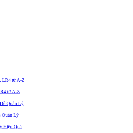
R4 từ A-Z
ễ Quản Lý