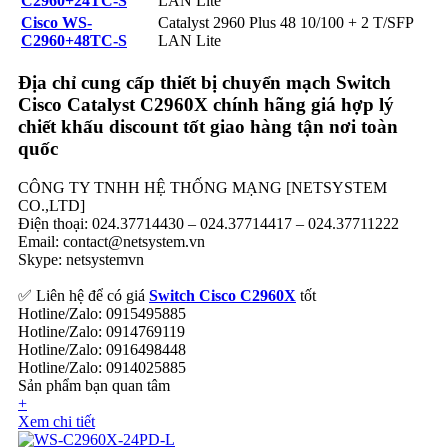
C2960+24TC-S
LAN Lite
Cisco WS-
Catalyst 2960 Plus 48 10/100 + 2 T/SFP
C2960+48TC-S
LAN Lite
Địa chỉ cung cấp thiết bị chuyển mạch Switch
Cisco Catalyst C2960X chính hãng giá hợp lý
chiết khấu discount tốt giao hàng tận nơi toàn
quốc
CÔNG TY TNHH HỆ THỐNG MẠNG [NETSYSTEM
CO.,LTD]
Điện thoại: 024.37714430 – 024.37714417 – 024.37711222
Email: contact@netsystem.vn
Skype: netsystemvn
✅ Liên hệ để có giá
Switch Cisco C2960X
tốt
Hotline/Zalo: 0915495885
Hotline/Zalo: 0914769119
Hotline/Zalo: 0916498448
Hotline/Zalo: 0914025885
Sản phẩm bạn quan tâm
+
Xem chi tiết