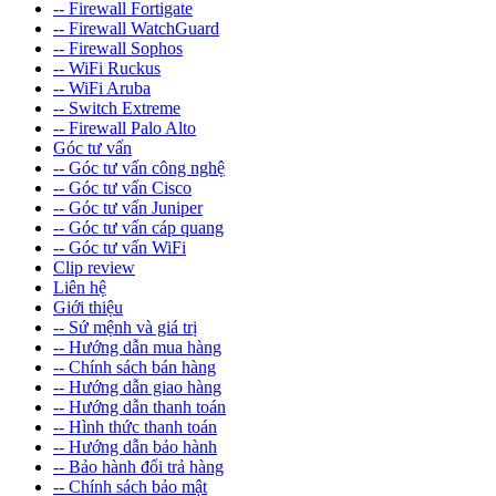
-- Firewall Fortigate
-- Firewall WatchGuard
-- Firewall Sophos
-- WiFi Ruckus
-- WiFi Aruba
-- Switch Extreme
-- Firewall Palo Alto
Góc tư vấn
-- Góc tư vấn công nghệ
-- Góc tư vấn Cisco
-- Góc tư vấn Juniper
-- Góc tư vấn cáp quang
-- Góc tư vấn WiFi
Clip review
Liên hệ
Giới thiệu
-- Sứ mệnh và giá trị
-- Hướng dẫn mua hàng
-- Chính sách bán hàng
-- Hướng dẫn giao hàng
-- Hướng dẫn thanh toán
-- Hình thức thanh toán
-- Hướng dẫn bảo hành
-- Bảo hành đổi trả hàng
-- Chính sách bảo mật