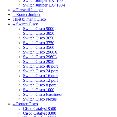
Switch Juniper EX4100
Switch Juniper EX4100-F
-- Firewall Juniper
-- Router Juniper
Thiết bị mạng Cisco
-- Switch Cisco
Switch Cisco 9000
Switch Cisco 3850
Switch Cisco 3650
Switch Cisco 3750
Switch Cisco 3560
Switch Cisco 2960X
Switch Cisco 2960L
Switch Cisco 2950
Switch Cisco 48 port
Switch Cisco 24 port
Switch Cisco 16 port
Switch Cisco 12 port
Switch Cisco 8 port
Switch Cisco 1000
Switch Cisco Bussiness
Switch Cisco Nexus
-- Router Cisco
Cisco Catalyst 8500
Cisco Catalyst 8300