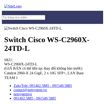
Switch Cisco WS-C2960X-
24TD-L
SKU:
WS-C2960X-24TD-L
(GIÁ BÁN có thể liên tục thay đổi không báo trước)
Catalyst 2960-X 24 GigE, 2 x 10G SFP+, LAN Base
TEAM 1
Zalo/Tele: 091402.5885 - 091549.5885
contact@netsystem.vn
netsystemvn
091402.5885 - 091549.5885