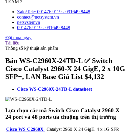
TEAM 2
Zalo/Tele: 091476.9119 - 091649.8448
contact@netsystem.vn
netsystemvn
091476.9119 - 091649.8448
Đặt mua ngay
Tài liệu
Thông số kỹ thuật sản phẩm
Bán WS-C2960X-24TD-L ✅ Switch
Cisco Catalyst 2960-X 24 GigE, 2 x 10G
SFP+, LAN Base Giá List $4,132
Cisco WS-C2960X-24TD-L datasheet​
Lựa chọn các mã Switch Cisco Catalyst 2960-X
24 port và 48 ports ưa chuộng trên thị trường
Cisco WS-C2960X-
Catalyst 2960-X 24 GigE. 4 x 1G SFP.