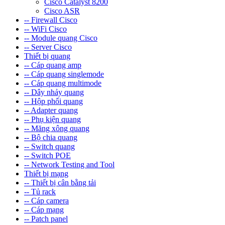
Cisco Catalyst 8200
Cisco ASR
-- Firewall Cisco
-- WiFi Cisco
-- Module quang Cisco
-- Server Cisco
Thiết bị quang
-- Cáp quang amp
-- Cáp quang singlemode
-- Cáp quang multimode
-- Dây nhảy quang
-- Hộp phối quang
-- Adapter quang
-- Phụ kiện quang
-- Măng xông quang
-- Bộ chia quang
-- Switch quang
-- Switch POE
-- Network Testing and Tool
Thiết bị mạng
-- Thiết bị cân bằng tải
-- Tủ rack
-- Cáp camera
-- Cáp mạng
-- Patch panel