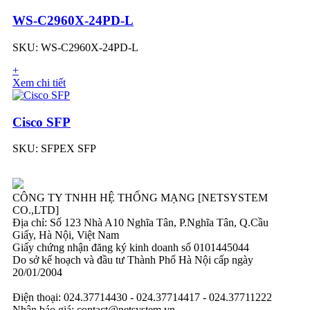
WS-C2960X-24PD-L
SKU: WS-C2960X-24PD-L
+
Xem chi tiết
Cisco SFP
SKU: SFPEX SFP
CÔNG TY TNHH HỆ THỐNG MẠNG [NETSYSTEM
CO.,LTD]
Địa chỉ: Số 123 Nhà A10 Nghĩa Tân, P.Nghĩa Tân, Q.Cầu
Giấy, Hà Nội, Việt Nam
Giấy chứng nhận đăng ký kinh doanh số 0101445044
Do sở kế hoạch và đầu tư Thành Phố Hà Nội cấp ngày
20/01/2004
Điện thoại: 024.37714430 - 024.37714417 - 024.37711222
Nhận báo giá: contact@netsystem.vn