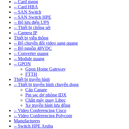
-- Card mạng
-- Card HBA
-- SAN Switch
-- SAN Switch HPE
-- Bộ lưu điện UPS
-- Thiết bị chống sét
-- Camera IP
Thiết bị viễn thông
-- Bộ chuyển đổi video sang quang
-- Bộ nguồn 48VDC
-- Converter quang
-- Module quang
-- GPON
Gpon Home Gateway
FTTH
Thiết bị truyền hình
-- Thiết bị truyền hình chuyên dụng
Cáp Canare
Pin sạc dự phòng IDX
Chân máy quay Libec
Xe truyền hình lưu động
-- Video Conferencing Cisco
-- Video Conferencing Polycom
Manufacturers
-- Switch HPE Aruba