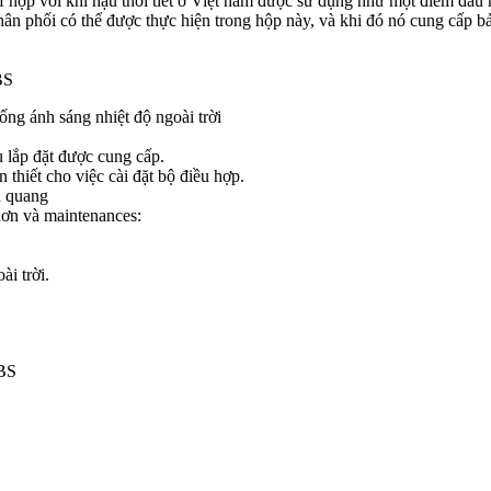
hợp với khí hậu thời tiết ở Việt nam được sử dụng như một điểm đấu n
phân phối có thể được thực hiện trong hộp này, và khi đó nó cung cấp
BS
g ánh sáng nhiệt độ ngoài trời
ụ lắp đặt được cung cấp.
thiết cho việc cài đặt bộ điều hợp.
a quang
hơn và maintenances:
i trời.
ABS