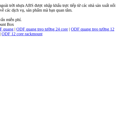
oài trời nhựa ABS được nhập khẩu trực tiếp từ các nhà sản xuất nổi
ấn về các dịch vụ, sản phẩm mà bạn quan tâm.
 vấn miễn phí.
F quang
|
ODF quang treo tường 24 core
|
ODF quang treo tường 12
|
ODF 12 core rackmount