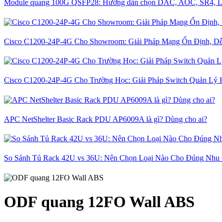
Module quang 100G QSFP28: Hướng dẫn chọn DAC, AOC, SR4, L
Cisco C1200-24P-4G Cho Showroom: Giải Pháp Mạng Ổn Định, D
Cisco C1200-24P-4G Cho Trường Học: Giải Pháp Switch Quản Lý 
APC NetShelter Basic Rack PDU AP6009A là gì? Dùng cho ai?
So Sánh Tủ Rack 42U vs 36U: Nên Chọn Loại Nào Cho Đúng Nhu
ODF quang 12FO Wall ABS