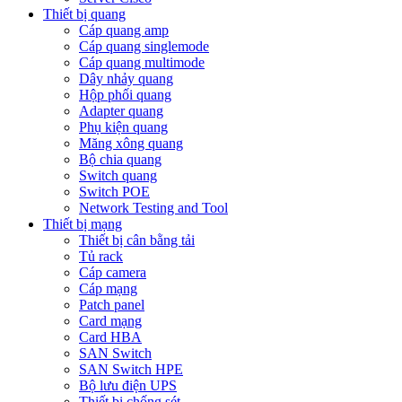
Thiết bị quang
Cáp quang amp
Cáp quang singlemode
Cáp quang multimode
Dây nhảy quang
Hộp phối quang
Adapter quang
Phụ kiện quang
Măng xông quang
Bộ chia quang
Switch quang
Switch POE
Network Testing and Tool
Thiết bị mạng
Thiết bị cân bằng tải
Tủ rack
Cáp camera
Cáp mạng
Patch panel
Card mạng
Card HBA
SAN Switch
SAN Switch HPE
Bộ lưu điện UPS
Thiết bị chống sét