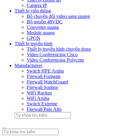
Camera IP
Thiết bị viễn thông
Bộ chuyển đổi video sang quang
Bộ nguồn 48VDC
Converter quang
Module quang
GPON
Thiết bị truyền hình
Thiết bị truyền hình chuyên dụng
Video Conferencing Cisco
Video Conferencing Polycom
Manufacturers
Switch HPE Aruba
Firewall Fortigate
Firewall WatchGuard
Firewall Sophos
WiFi Ruckus
WiFi Aruba
Switch Extreme
Firewall Palo Alto