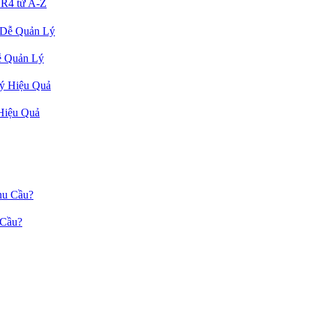
R4 từ A-Z
ễ Quản Lý
Hiệu Quả
 Cầu?