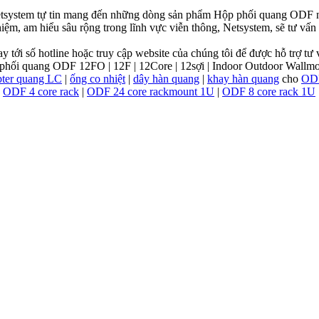
Netsystem tự tin mang đến những dòng sản phẩm Hộp phối quang ODF ng
ghiệm, am hiểu sâu rộng trong lĩnh vực viễn thông, Netsystem, sẽ tư v
ngay tới số hotline hoặc truy cập website của chúng tôi để được hỗ trợ tư
pter quang LC
|
ống co nhiệt
|
dây hàn quang
|
khay hàn quang
cho
OD
|
ODF 4 core rack
|
ODF 24 core rackmount 1U
|
ODF 8 core rack 1U