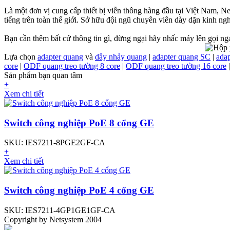
Là một đơn vị cung cấp thiết bị viễn thông hàng đầu tại Việt Nam, 
tiếng trên toàn thế giới. Sở hữu đội ngũ chuyên viên dày dặn kinh n
Bạn cần thêm bất cứ thông tin gì, đừng ngại hãy nhấc máy lên gọi 
Lựa chọn
adapter quang
và
dây nhảy quang
|
adapter quang SC
|
ada
core
|
ODF quang treo tường 8 core
|
ODF quang treo tường 16 core
Sản phẩm bạn quan tâm
+
Xem chi tiết
Switch công nghiệp PoE 8 cổng GE
SKU: IES7211-8PGE2GF-CA
+
Xem chi tiết
Switch công nghiệp PoE 4 cổng GE
SKU: IES7211-4GP1GE1GF-CA
Copyright by Netsystem 2004