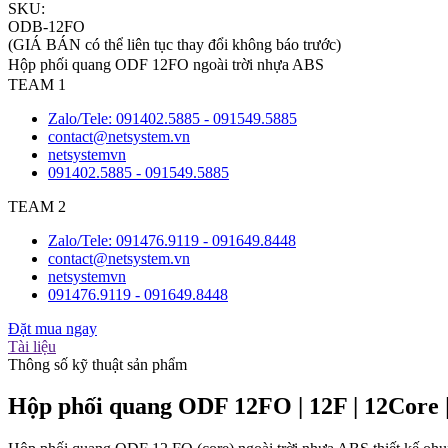
SKU:
ODB-12FO
(GIÁ BÁN có thể liên tục thay đổi không báo trước)
Hộp phối quang ODF 12FO ngoài trời nhựa ABS
TEAM 1
Zalo/Tele: 091402.5885 - 091549.5885
contact@netsystem.vn
netsystemvn
091402.5885 - 091549.5885
TEAM 2
Zalo/Tele: 091476.9119 - 091649.8448
contact@netsystem.vn
netsystemvn
091476.9119 - 091649.8448
Đặt mua ngay
Tài liệu
Thông số kỹ thuật sản phẩm
Hộp phối quang ODF 12FO | 12F | 12Core 