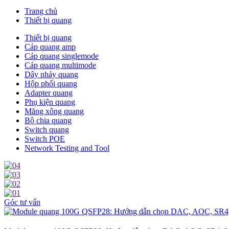
Trang chủ
Thiết bị quang
Thiết bị quang
Cáp quang amp
Cáp quang singlemode
Cáp quang multimode
Dây nhảy quang
Hộp phối quang
Adapter quang
Phụ kiện quang
Măng xông quang
Bộ chia quang
Switch quang
Switch POE
Network Testing and Tool
Góc tư vấn