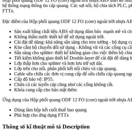
Hộp phối quang ODF 12 FO (core) ngoài trời nhựa ABS thiết kế ohuf 
hệ thống mạng thông tin cáp quang. Các sợi nối, bộ chia tách PLC, 
FTTx.
Đặc điểm của Hộp phối quang ODF 12 FO (core) ngoài trời nhựa A
Sản xuất bằng chất liệu ABS sử dụng đảm bảo mạnh mẽ và chốn
Không thấm nước thiết kế để sử dụng ngoài trời.
Cài đặt dễ dàng: khả năng sẵn sàng cho treo tường - bộ dụng c
Khe cắm bộ chuyển đổi sử dụng - Không vít và các công cụ cần 
Sẵn sàng cho splitter: thiết kế không gian cho việc thêm bộ chi
Tiết kiệm không gian thiết kế Double-layer để cài đặt dễ dàng 
Lớp thấp hơn cho splitter và hơn lưu trữ sợi dài.
Lớp trên cho nối, phân phối kết nối chéo và cáp quang.
Cable sửa chữa các đơn vị cung cấp để sửa chữa cáp quang ngoà
Cấp độ bảo vệ: IP55.
Chứa cả các tuyến cáp cũng như các cổng không cắt.
Khóa cung cấp cho bảo mật thêm
Ứng dụng của Hộp phối quang ODF 12 FO (core) ngoài trời nhựa 
Dùng làm hộp kết cuối thuê bao quang
Phù hợp cho ứng dụng FTTx
Thông số kĩ thuật mô tả Description