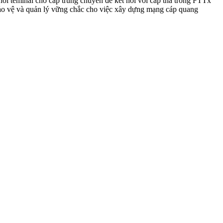
ối teminal cho cáp trung chuyển để kết nối với cáp thả trong FTTx
 bảo vệ và quản lý vững chắc cho việc xây dựng mạng cáp quang