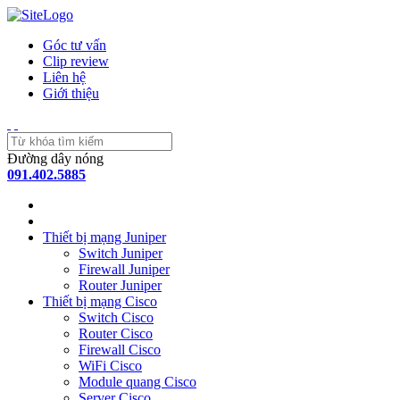
Góc tư vấn
Clip review
Liên hệ
Giới thiệu
Đường dây nóng
091.402.5885
Thiết bị mạng Juniper
Switch Juniper
Firewall Juniper
Router Juniper
Thiết bị mạng Cisco
Switch Cisco
Router Cisco
Firewall Cisco
WiFi Cisco
Module quang Cisco
Server Cisco