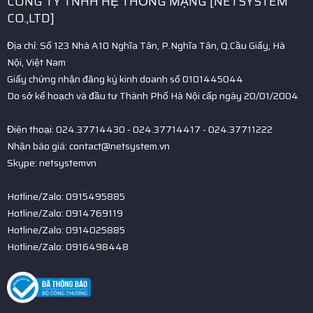
CÔNG TY TNHH HỆ THỐNG MẠNG [NETSYSTEM
CO.,LTD]
Địa chỉ: Số 123 Nhà A10 Nghĩa Tân, P.Nghĩa Tân, Q.Cầu Giấy, Hà
Nội, Việt Nam
Giấy chứng nhận đăng ký kinh doanh số 0101445044
Do sở kế hoạch và đầu tư Thành Phố Hà Nội cấp ngày 20/01/2004
Điện thoại: 024.37714430 - 024.37714417 - 024.37711222
Nhận báo giá: contact@netsystem.vn
Skype: netsystemvn
Hotline/Zalo: 0915495885
Hotline/Zalo: 0914769119
Hotline/Zalo: 0914025885
Hotline/Zalo: 0916498448