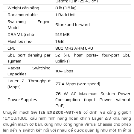
Depth: 10 in (25.43 cm)
Weight cân nặng
8 lb (3.6 kg)
Rack mountable
1 Rack Unit
Switching Engine
Store and forward
Model
DRAM bộ nhớ
512 MB
Flash bộ nhớ
1 GB
CPU
800 MHz ARM CPU
GbE port density per
52 (48 host ports+ four-port GbE
system
uplinks)
Packet Switching
104 Gbps
Capacities
Layer 2 Throughput
77.4 Mpps (wire speed)
(Mpps)
76 W AC Maximum System Power
Power Supplies
Consumption (Input Power without
PoE)
Chuyển mạch
Switch EX2200-48T-4G
cố định 48 cổng gigabit
10/100/1000, cấu hình tính năng hoàn chỉnh Layer 2/3 khả năng
chuyển mạch cơ bản, cũng như công nghệ Virtual Chassis cho phép
lên đến 4 switch kết nối với nhau để được quản lý như một thiết bị