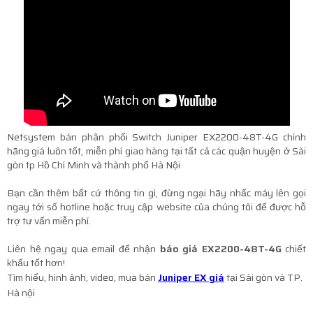
Netsystem bán phân phối Switch
Juniper EX2200-48T-4G
chính
hãng giá luôn tốt, miễn phí giao hàng tại tất cả các quận huyện ở Sài
gòn tp Hồ Chí Minh và thành phố Hà Nội
Bạn cần thêm bất cứ thông tin gì, đừng ngại hãy nhấc máy lên gọi
ngay tới số hotline hoặc truy cập website của chúng tôi để được hỗ
trợ tư vấn miễn phí.
Liên hệ ngay qua email để nhận
báo giá EX2200-48T-4G
chiết
khấu tốt hơn!
Tìm hiểu, hình ảnh, video, mua bán
Juniper EX giá
tại Sài gòn và TP.
Hà nội