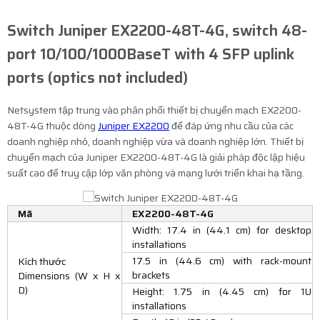
Switch Juniper EX2200-48T-4G, switch 48-
port 10/100/1000BaseT with 4 SFP uplink
ports (optics not included)
Netsystem tập trung vào phân phối thiết bị chuyển mạch EX2200-
48T-4G thuộc dòng
Juniper EX2200
để đáp ứng nhu cầu của các
doanh nghiệp nhỏ, doanh nghiệp vừa và doanh nghiệp lớn. Thiết bị
chuyển mạch của Juniper EX2200-48T-4G là giải pháp độc lập hiệu
suất cao để truy cập lớp văn phòng và mạng lưới triển khai hạ tầng.
Mã
EX2200-48T-4G
Width: 17.4 in (44.1 cm) for desktop
installations
17.5 in (44.6 cm) with rack-mount
Kích thước
brackets
Dimensions (W x H x
D)
Height: 1.75 in (4.45 cm) for 1U
installations