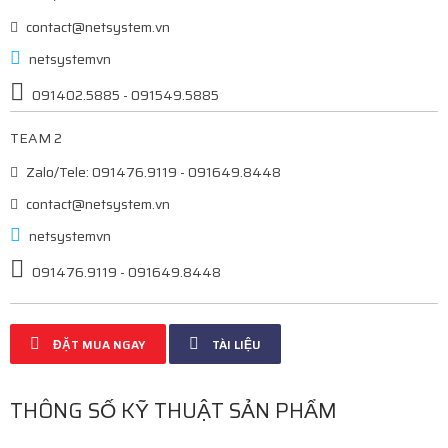
contact@netsystem.vn
netsystemvn
091402.5885 - 091549.5885
TEAM 2
Zalo/Tele: 091476.9119 - 091649.8448
contact@netsystem.vn
netsystemvn
091476.9119 - 091649.8448
ĐẶT MUA NGAY
TÀI LIỆU
THÔNG SỐ KỸ THUẬT SẢN PHẨM