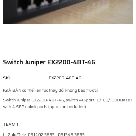
Switch Juniper EX2200-48T-4G
SKU:
EX2200-48T-4G
(GIÁ BÁN có thể liên tục thay đổi không báo trước)
Switch Juniper EX2200-48T-4G, switch 48-port 10/100/1000BaseT
with 4 SFP uplink ports (optics not included)
TEAM 1
Zalo/Tele: 091402.5885 - 091549.5885