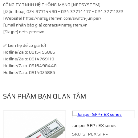
CÔNG TY TNHH HỆ THỐNG MẠNG [NETSYSTEM]
[Điện thoại] 024.37714430 – 024.37714417 – 024.37711222
[Website] https://netsystemvn.com/switch-juniper/
[Email nhận báo giá] contact@netsystem.vn
[Skype] netsystemvn
✅ Liên hệ để có giá tốt
Hotline/Zalo: 0915495885
Hotline/Zalo: 0914769119
Hotline/Zalo: 0916498448
Hotline/Zalo: 0914025885
SẢN PHẨM BẠN QUAN TÂM
Juniper SFP+ EX series
SKU: SFPEX SFP+