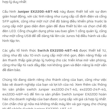
hợp lý duy nhất.
Cấu hình
Juniper EX2200-48T-4G
này được thiết kế với sự đơn
giản hoạt động, với các tính năng như cung cấp cố định điện và cổng
SFP uplink, cũng như một nút chế độ bảng điều khiển phía trước là
cung cấp một giao diện đơn giản để đưa thiết bị lên và chọn chế độ
đèn LED.
Cổng chuyên dụng phía sau bao gồm 1 cổng quản lý, cũng
như một cổng USB để dễ dàng tải lên các Junos hệ điều hành và cấu
hình tập tin.
Các yếu tố hình thức
Switch
EX2200-48T-4G
được thiết kế 1U,
cũng như độ sâu 10-inch cung cấp một nhỏ gọn, điện năng thấp và
âm thanh thấp giải pháp lý tưởng cho các triển khai mở văn phòng,
cũng như lắp tủ rack dầy đặc nơi không gian và điện năng là một vấn
đề đảm bảo.
Chúng tôi đang dành riêng cho thành công của bạn, cũng như việc
bảo vệ doanh nghiệp của bạn và lợi ích của nó. Xem thêm các thông
tin sản phẩm switch Juniper ex2200-24T-4G, ex2200-24P-4G,
ex2200-48P-4G để tìm ra sản phẩm Switch Juniper EX2200 hoàn
hảo cho doanh nghiệp của bạn được cung cấp với giá cả hợp lý nhất.
Còn chần chừ gì nữa mà không nhấc máy lên và gọi ngay cho chúng
tôi để sở hữu Switch Juniper EX2200-48T-4G