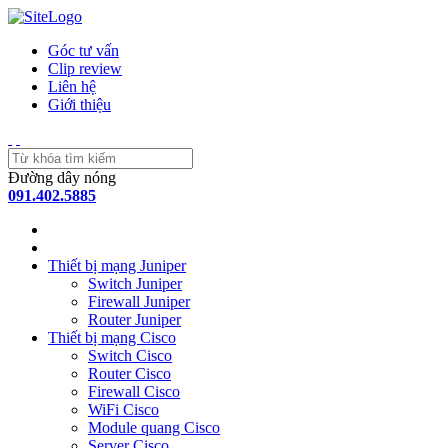
Góc tư vấn
Clip review
Liên hệ
Giới thiệu
Đường dây nóng
091.402.5885
Thiết bị mạng Juniper
Switch Juniper
Firewall Juniper
Router Juniper
Thiết bị mạng Cisco
Switch Cisco
Router Cisco
Firewall Cisco
WiFi Cisco
Module quang Cisco
Server Cisco