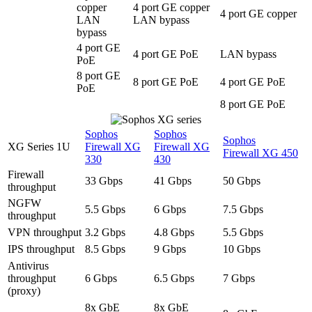
copper
4 port GE copper
4 port GE copper
LAN
LAN bypass
bypass
4 port GE
4 port GE PoE
LAN bypass
PoE
8 port GE
8 port GE PoE
4 port GE PoE
PoE
8 port GE PoE
Sophos
Sophos
Sophos
XG Series 1U
Firewall XG
Firewall XG
Firewall XG 450
330
430
Firewall
33 Gbps
41 Gbps
50 Gbps
throughput
NGFW
5.5 Gbps
6 Gbps
7.5 Gbps
throughput
VPN throughput
3.2 Gbps
4.8 Gbps
5.5 Gbps
IPS throughput
8.5 Gbps
9 Gbps
10 Gbps
Antivirus
throughput
6 Gbps
6.5 Gbps
7 Gbps
(proxy)
8x GbE
8x GbE