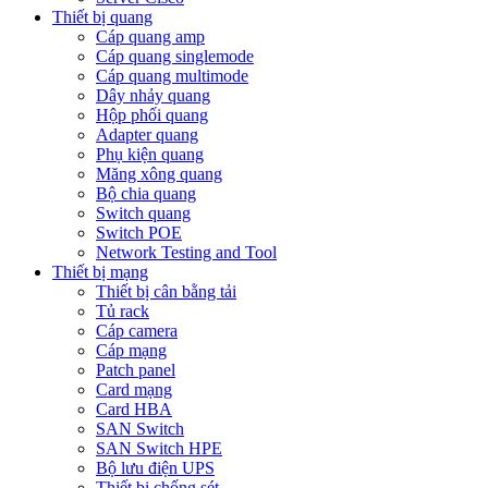
Thiết bị quang
Cáp quang amp
Cáp quang singlemode
Cáp quang multimode
Dây nhảy quang
Hộp phối quang
Adapter quang
Phụ kiện quang
Măng xông quang
Bộ chia quang
Switch quang
Switch POE
Network Testing and Tool
Thiết bị mạng
Thiết bị cân bằng tải
Tủ rack
Cáp camera
Cáp mạng
Patch panel
Card mạng
Card HBA
SAN Switch
SAN Switch HPE
Bộ lưu điện UPS
Thiết bị chống sét