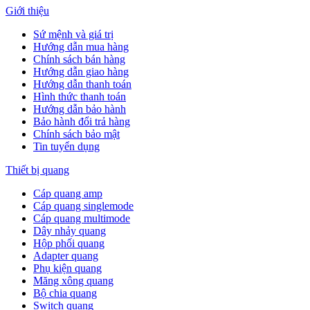
Giới thiệu
Sứ mệnh và giá trị
Hướng dẫn mua hàng
Chính sách bán hàng
Hướng dẫn giao hàng
Hướng dẫn thanh toán
Hình thức thanh toán
Hướng dẫn bảo hành
Bảo hành đổi trả hàng
Chính sách bảo mật
Tin tuyển dụng
Thiết bị quang
Cáp quang amp
Cáp quang singlemode
Cáp quang multimode
Dây nhảy quang
Hộp phối quang
Adapter quang
Phụ kiện quang
Măng xông quang
Bộ chia quang
Switch quang