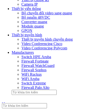
Camera IP
Thiết bị viễn thông
Bộ chuyển đổi video sang quang
Bộ nguồn 48VDC
Converter quang
Module quang
GPON
Thiết bị truyền hình
Thiết bị truyền hình chuyên dụng
Video Conferencing Cisco
Video Conferencing Polycom
Manufacturers
Switch HPE Aruba
Firewall Fortigate
Firewall WatchGuard
Firewall Sophos
WiFi Ruckus
WiFi Aruba
Switch Extreme
Firewall Palo Alto