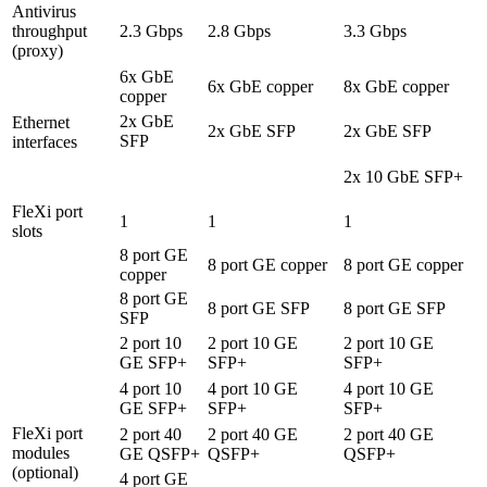
Antivirus
throughput
2.3 Gbps
2.8 Gbps
3.3 Gbps
(proxy)
6x GbE
6x GbE copper
8x GbE copper
copper
2x GbE
Ethernet
2x GbE SFP
2x GbE SFP
SFP
interfaces
2x 10 GbE SFP+
FleXi port
1
1
1
slots
8 port GE
8 port GE copper
8 port GE copper
copper
8 port GE
8 port GE SFP
8 port GE SFP
SFP
2 port 10
2 port 10 GE
2 port 10 GE
GE SFP+
SFP+
SFP+
4 port 10
4 port 10 GE
4 port 10 GE
GE SFP+
SFP+
SFP+
FleXi port
2 port 40
2 port 40 GE
2 port 40 GE
modules
GE QSFP+
QSFP+
QSFP+
(optional)
4 port GE