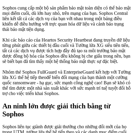
Sophos cung cấp một bộ sản phẩm bảo mật toàn diện có thể bảo mật
mọi điểm cuối, dù lớn hay nhỏ, trên mạng của bạn. Sophos Central
liên kết tất cả các dịch vụ của bạn với nhau trong một bảng điều
khiển dễ điều hướng với trực quan hóa dữ liệu và cảnh báo trạng
thái bảo mật tiện dụng.
Khi các báo cáo của Heartos Security Heartbeat đang truyền dữ liệu
từng phút giữa các thiết bị đầu cuối và Tường lửa XG siêu tiên tiến,
tất cả các dịch vụ được tích hợp đầy đủ tạo ra môi trường bảo mật
được đồng bộ hóa của Sophos đều không bị che giấu trong nền, bạn
sẽ biết bạn đã tìm thấy một hệ thống bảo mật thực sự đặc biệt.
Nhóm thẻ Sophos FullGuard và EnterpriseGuard kết hợp với Tường
lửa XG thế hệ tiếp theođể biến đổi mạng của bạn thành một cường
quốc ransomware - hạ gục, sức mạnh công nghệ cao! Bạn sẽ khó có
thể tìm được một nhà sản xuất khác với sức mạnh trí tuệ tuyệt đối hỗ
trợ cho việc triển khai Sophos.
An ninh lớn được giải thích bằng từ
Sophos
Sophos liên tục giành được giải thưởng cho những đổi mới của họ
trong UTM, tường lửa thế hệ tiếp theo và các danh mục điểm cuối.