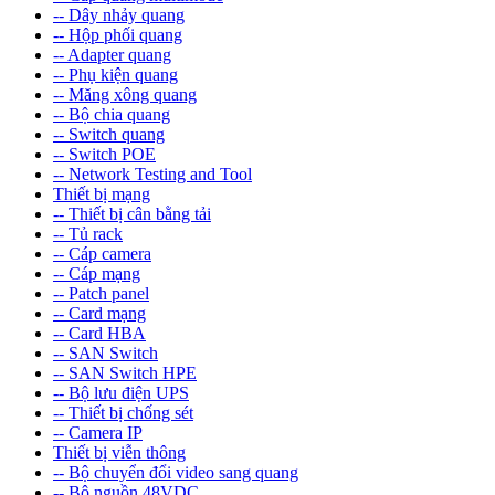
-- Dây nhảy quang
-- Hộp phối quang
-- Adapter quang
-- Phụ kiện quang
-- Măng xông quang
-- Bộ chia quang
-- Switch quang
-- Switch POE
-- Network Testing and Tool
Thiết bị mạng
-- Thiết bị cân bằng tải
-- Tủ rack
-- Cáp camera
-- Cáp mạng
-- Patch panel
-- Card mạng
-- Card HBA
-- SAN Switch
-- SAN Switch HPE
-- Bộ lưu điện UPS
-- Thiết bị chống sét
-- Camera IP
Thiết bị viễn thông
-- Bộ chuyển đổi video sang quang
-- Bộ nguồn 48VDC