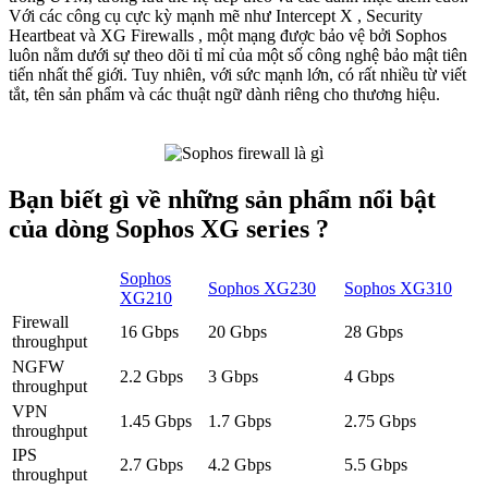
Với các công cụ cực kỳ mạnh mẽ như Intercept X , Security
Heartbeat và XG Firewalls , một mạng được bảo vệ bởi Sophos
luôn nằm dưới sự theo dõi tỉ mỉ của một số công nghệ bảo mật tiên
tiến nhất thế giới. Tuy nhiên, với sức mạnh lớn, có rất nhiều từ viết
tắt, tên sản phẩm và các thuật ngữ dành riêng cho thương hiệu.
Bạn biết gì về những sản phẩm nổi bật
của dòng Sophos XG series ?
Sophos
Sophos XG230
Sophos XG310
XG210
Firewall
16 Gbps
20 Gbps
28 Gbps
throughput
NGFW
2.2 Gbps
3 Gbps
4 Gbps
throughput
VPN
1.45 Gbps
1.7 Gbps
2.75 Gbps
throughput
IPS
2.7 Gbps
4.2 Gbps
5.5 Gbps
throughput