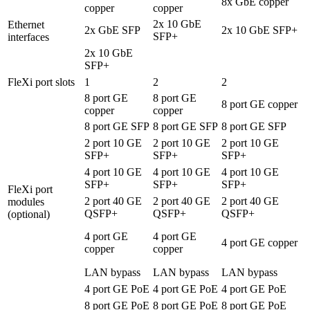
8x GbE copper
copper
copper
2x 10 GbE
Ethernet
2x GbE SFP
2x 10 GbE SFP+
SFP+
interfaces
2x 10 GbE
SFP+
FleXi port slots
1
2
2
8 port GE
8 port GE
8 port GE copper
copper
copper
8 port GE SFP
8 port GE SFP
8 port GE SFP
2 port 10 GE
2 port 10 GE
2 port 10 GE
SFP+
SFP+
SFP+
4 port 10 GE
4 port 10 GE
4 port 10 GE
SFP+
SFP+
SFP+
FleXi port
2 port 40 GE
2 port 40 GE
2 port 40 GE
modules
QSFP+
QSFP+
QSFP+
(optional)
4 port GE
4 port GE
4 port GE copper
copper
copper
LAN bypass
LAN bypass
LAN bypass
4 port GE PoE
4 port GE PoE
4 port GE PoE
8 port GE PoE
8 port GE PoE
8 port GE PoE