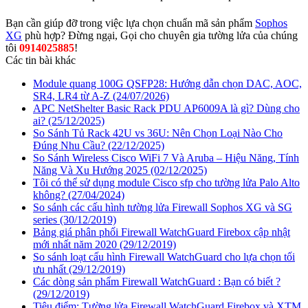
Bạn cần giúp đỡ trong việc lựa chọn chuẩn mã sản phẩm
Sophos
XG
phù hợp? Đừng ngại, Gọi cho chuyên gia tường lửa của chúng
tôi
0914025885
!
Các tin bài khác
Module quang 100G QSFP28: Hướng dẫn chọn DAC, AOC,
SR4, LR4 từ A-Z
(24/07/2026)
APC NetShelter Basic Rack PDU AP6009A là gì? Dùng cho
ai?
(25/12/2025)
So Sánh Tủ Rack 42U vs 36U: Nên Chọn Loại Nào Cho
Đúng Nhu Cầu?
(22/12/2025)
So Sánh Wireless Cisco WiFi 7 Và Aruba – Hiệu Năng, Tính
Năng Và Xu Hướng 2025
(02/12/2025)
Tôi có thể sử dụng module Cisco sfp cho tường lửa Palo Alto
không?
(27/04/2024)
So sánh các cấu hình tường lửa Firewall Sophos XG và SG
series
(30/12/2019)
Bảng giá phân phối Firewall WatchGuard Firebox cập nhật
mới nhất năm 2020
(29/12/2019)
So sánh loạt cấu hình Firewall WatchGuard cho lựa chọn tối
ưu nhất
(29/12/2019)
Các dòng sản phẩm Firewall WatchGuard : Bạn có biết ?
(29/12/2019)
Tiêu điểm: Tường lửa Firewall WatchGuard Firebox và XTM