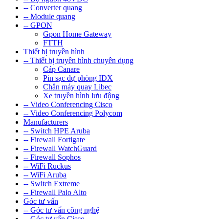
-- Converter quang
-- Module quang
-- GPON
Gpon Home Gateway
FTTH
Thiết bị truyền hình
-- Thiết bị truyền hình chuyên dụng
Cáp Canare
Pin sạc dự phòng IDX
Chân máy quay Libec
Xe truyền hình lưu động
-- Video Conferencing Cisco
-- Video Conferencing Polycom
Manufacturers
-- Switch HPE Aruba
-- Firewall Fortigate
-- Firewall WatchGuard
-- Firewall Sophos
-- WiFi Ruckus
-- WiFi Aruba
-- Switch Extreme
-- Firewall Palo Alto
Góc tư vấn
-- Góc tư vấn công nghệ
-- Góc tư vấn Cisco