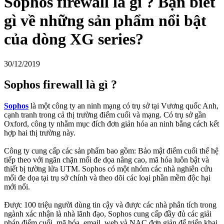
Sophos firewall là gì ? Bạn biết
gì về những sản phẩm nổi bật
của dòng XG series?
30/12/2019
Sophos firewall là gì ?
Sophos
là một công ty an ninh mạng có trụ sở tại Vương quốc Anh,
cạnh tranh trong cả thị trường điểm cuối và mạng. Có trụ sở gần
Oxford, công ty nhằm mục đích đơn giản hóa an ninh bằng cách kết
hợp hai thị trường này.
Công ty cung cấp các sản phẩm bao gồm: Bảo mật điểm cuối thế hệ
tiếp theo với ngăn chặn mối đe dọa nâng cao, mã hóa luôn bật và
thiết bị tường lửa UTM. Sophos có một nhóm các nhà nghiên cứu
mối đe dọa tại trụ sở chính và theo dõi các loại phần mềm độc hại
mới nổi.
Được 100 triệu người dùng tin cậy và được các nhà phân tích trong
ngành xác nhận là nhà lãnh đạo, Sophos cung cấp đầy đủ các giải
pháp điểm cuối, mã hóa, email, web và NAC đơn giản để triển khai,