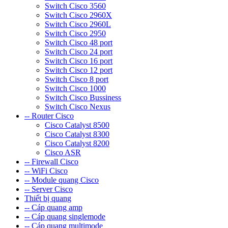
Switch Cisco 3560
Switch Cisco 2960X
Switch Cisco 2960L
Switch Cisco 2950
Switch Cisco 48 port
Switch Cisco 24 port
Switch Cisco 16 port
Switch Cisco 12 port
Switch Cisco 8 port
Switch Cisco 1000
Switch Cisco Bussiness
Switch Cisco Nexus
-- Router Cisco
Cisco Catalyst 8500
Cisco Catalyst 8300
Cisco Catalyst 8200
Cisco ASR
-- Firewall Cisco
-- WiFi Cisco
-- Module quang Cisco
-- Server Cisco
Thiết bị quang
-- Cáp quang amp
-- Cáp quang singlemode
-- Cáp quang multimode