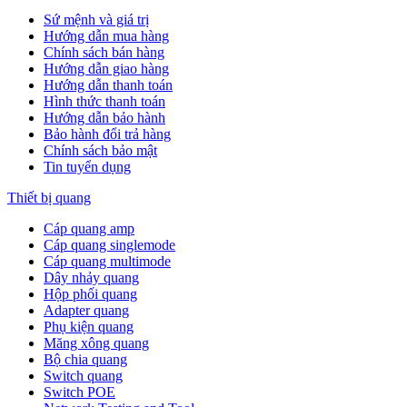
Sứ mệnh và giá trị
Hướng dẫn mua hàng
Chính sách bán hàng
Hướng dẫn giao hàng
Hướng dẫn thanh toán
Hình thức thanh toán
Hướng dẫn bảo hành
Bảo hành đổi trả hàng
Chính sách bảo mật
Tin tuyển dụng
Thiết bị quang
Cáp quang amp
Cáp quang singlemode
Cáp quang multimode
Dây nhảy quang
Hộp phối quang
Adapter quang
Phụ kiện quang
Măng xông quang
Bộ chia quang
Switch quang
Switch POE