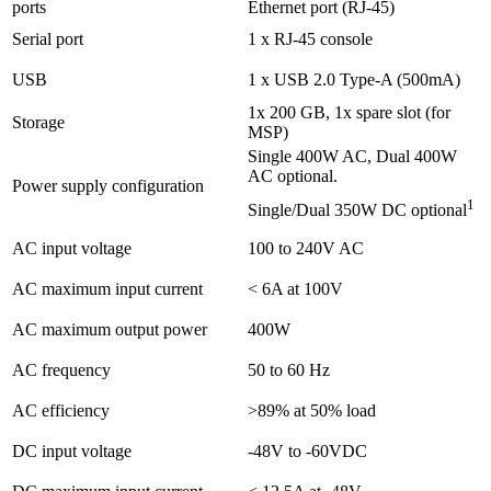
ports
Ethernet port (RJ-45)
Serial port
1 x RJ-45 console
USB
1 x USB 2.0 Type-A (500mA)
1x 200 GB, 1x spare slot (for
Storage
MSP)
Single 400W AC, Dual 400W
AC optional.
Power supply configuration
1
Single/Dual 350W DC optional
AC input voltage
100 to 240V AC
AC maximum input current
< 6A at 100V
AC maximum output power
400W
AC frequency
50 to 60 Hz
AC efficiency
>89% at 50% load
DC input voltage
-48V to -60VDC