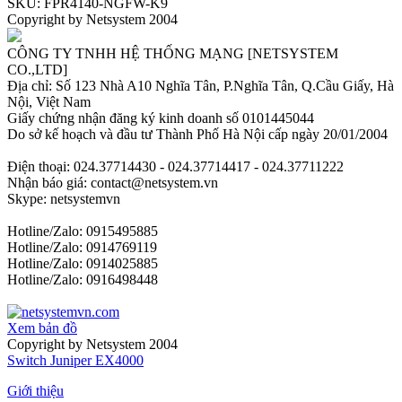
SKU: FPR4140-NGFW-K9
Copyright by Netsystem 2004
CÔNG TY TNHH HỆ THỐNG MẠNG [NETSYSTEM
CO.,LTD]
Địa chỉ: Số 123 Nhà A10 Nghĩa Tân, P.Nghĩa Tân, Q.Cầu Giấy, Hà
Nội, Việt Nam
Giấy chứng nhận đăng ký kinh doanh số 0101445044
Do sở kế hoạch và đầu tư Thành Phố Hà Nội cấp ngày 20/01/2004
Điện thoại: 024.37714430 - 024.37714417 - 024.37711222
Nhận báo giá: contact@netsystem.vn
Skype: netsystemvn
Hotline/Zalo: 0915495885
Hotline/Zalo: 0914769119
Hotline/Zalo: 0914025885
Hotline/Zalo: 0916498448
Xem bản đồ
Copyright by Netsystem 2004
Switch Juniper EX4000
Giới thiệu