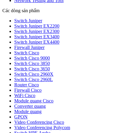
Network Testing and Tool
Các dòng sản phẩm
Switch Juniper
Switch Juniper EX2200
Switch Juniper EX2300
Switch Juniper EX3400
Switch Juniper EX4400
Firewall Juniper
Switch Cisco
Switch Cisco 9000
Switch Cisco 3850
Switch Cisco 3650
Switch Cisco 2960X
Switch Cisco 2960L
Router Cisco
Firewall Cisco
WiFi Cisco
Module quang Cisco
Converter quang
Module quang
GPON
Video Conferencing Cisco
Video Conferencing Polycom
Switch HPE Aruba