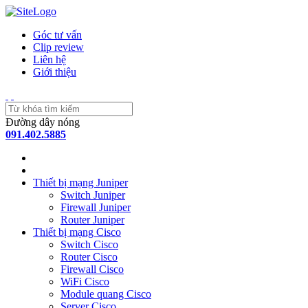
Góc tư vấn
Clip review
Liên hệ
Giới thiệu
Đường dây nóng
091.402.5885
Thiết bị mạng Juniper
Switch Juniper
Firewall Juniper
Router Juniper
Thiết bị mạng Cisco
Switch Cisco
Router Cisco
Firewall Cisco
WiFi Cisco
Module quang Cisco
Server Cisco