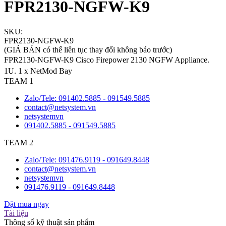
FPR2130-NGFW-K9
SKU:
FPR2130-NGFW-K9
(GIÁ BÁN có thể liên tục thay đổi không báo trước)
FPR2130-NGFW-K9 Cisco Firepower 2130 NGFW Appliance.
1U. 1 x NetMod Bay
TEAM 1
Zalo/Tele: 091402.5885 - 091549.5885
contact@netsystem.vn
netsystemvn
091402.5885 - 091549.5885
TEAM 2
Zalo/Tele: 091476.9119 - 091649.8448
contact@netsystem.vn
netsystemvn
091476.9119 - 091649.8448
Đặt mua ngay
Tài liệu
Thông số kỹ thuật sản phẩm