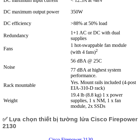
DC maximum input current
< 12.5A at -48V
DC maximum output power
350W
DC efficiency
>88% at 50% load
1+1 AC or DC with dual
Redundancy
supplies
1 hot-swappable fan module
Fans
2
(with 4 fans)
56 dBA @ 25C
Noise
77 dBA at highest system
performance.
Yes. Mount rails included (4-post
Rack mountable
EIA-310-D rack)
19.4 lb (8.8 kg) 1 x power
Weight
supplies, 1 x NM, 1 x fan
module, 2x SSDs
✅ Lựa chọn thiết bị tường lửa Cisco Firepower
2130
Cisco Firepower 2130