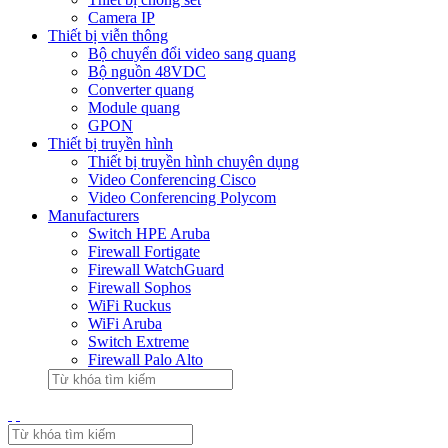
Camera IP
Thiết bị viễn thông
Bộ chuyển đổi video sang quang
Bộ nguồn 48VDC
Converter quang
Module quang
GPON
Thiết bị truyền hình
Thiết bị truyền hình chuyên dụng
Video Conferencing Cisco
Video Conferencing Polycom
Manufacturers
Switch HPE Aruba
Firewall Fortigate
Firewall WatchGuard
Firewall Sophos
WiFi Ruckus
WiFi Aruba
Switch Extreme
Firewall Palo Alto