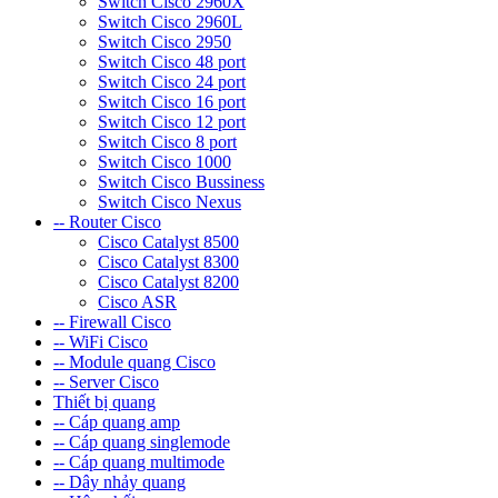
Switch Cisco 2960X
Switch Cisco 2960L
Switch Cisco 2950
Switch Cisco 48 port
Switch Cisco 24 port
Switch Cisco 16 port
Switch Cisco 12 port
Switch Cisco 8 port
Switch Cisco 1000
Switch Cisco Bussiness
Switch Cisco Nexus
-- Router Cisco
Cisco Catalyst 8500
Cisco Catalyst 8300
Cisco Catalyst 8200
Cisco ASR
-- Firewall Cisco
-- WiFi Cisco
-- Module quang Cisco
-- Server Cisco
Thiết bị quang
-- Cáp quang amp
-- Cáp quang singlemode
-- Cáp quang multimode
-- Dây nhảy quang