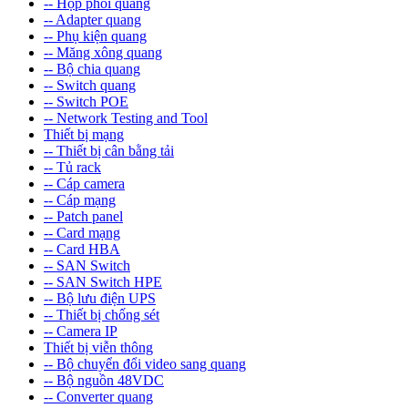
-- Hộp phối quang
-- Adapter quang
-- Phụ kiện quang
-- Măng xông quang
-- Bộ chia quang
-- Switch quang
-- Switch POE
-- Network Testing and Tool
Thiết bị mạng
-- Thiết bị cân bằng tải
-- Tủ rack
-- Cáp camera
-- Cáp mạng
-- Patch panel
-- Card mạng
-- Card HBA
-- SAN Switch
-- SAN Switch HPE
-- Bộ lưu điện UPS
-- Thiết bị chống sét
-- Camera IP
Thiết bị viễn thông
-- Bộ chuyển đổi video sang quang
-- Bộ nguồn 48VDC
-- Converter quang