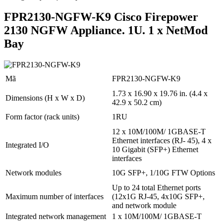
FPR2130-NGFW-K9 Cisco Firepower
2130 NGFW Appliance. 1U. 1 x NetMod
Bay
Mã
FPR2130-NGFW-K9
1.73 x 16.90 x 19.76 in. (4.4 x
Dimensions (H x W x D)
42.9 x 50.2 cm)
Form factor (rack units)
1RU
12 x 10M/100M/ 1GBASE-T
Ethernet interfaces (RJ- 45), 4 x
Integrated I/O
10 Gigabit (SFP+) Ethernet
interfaces
Network modules
10G SFP+, 1/10G FTW Options
Up to 24 total Ethernet ports
Maximum number of interfaces
(12x1G RJ-45, 4x10G SFP+,
and network module
Integrated network management
1 x 10M/100M/ 1GBASE-T