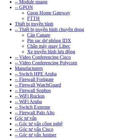
-- Module quang
-- GPON
Gpon Home Gateway
FTTH
Thiết bị truyền hình
-- Thiết bị truyền hình chuyên dụng
Cáp Canare
Pin sạc dự phòng IDX
Chân máy quay Libec
Xe truyền hình lưu động
-- Video Conferencing Cisco
-- Video Conferencing Polycom
Manufacturers
-- Switch HPE Aruba
-- Firewall Fortigate
-- Firewall WatchGuard
-- Firewall Sophos
-- WiFi Ruckus
-- WiFi Aruba
-- Switch Extreme
-- Firewall Palo Alto
Góc tư vấn
-- Góc tư vấn công nghệ
-- Góc tư vấn Cisco
-- Góc tư vấn Juniper