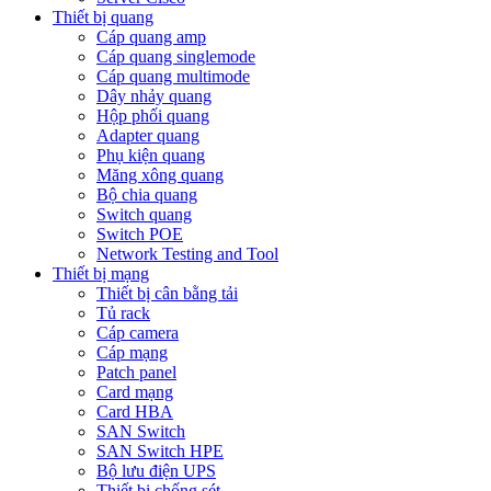
Thiết bị quang
Cáp quang amp
Cáp quang singlemode
Cáp quang multimode
Dây nhảy quang
Hộp phối quang
Adapter quang
Phụ kiện quang
Măng xông quang
Bộ chia quang
Switch quang
Switch POE
Network Testing and Tool
Thiết bị mạng
Thiết bị cân bằng tải
Tủ rack
Cáp camera
Cáp mạng
Patch panel
Card mạng
Card HBA
SAN Switch
SAN Switch HPE
Bộ lưu điện UPS
Thiết bị chống sét