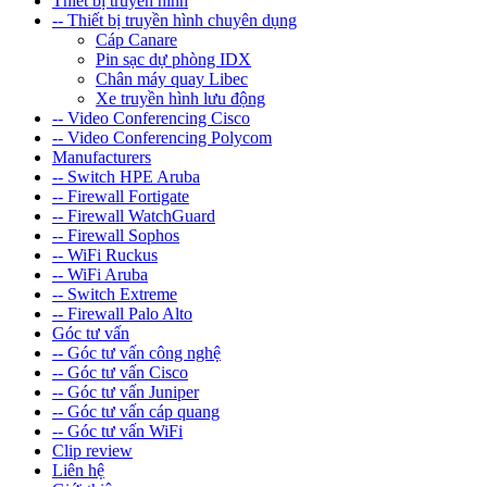
Thiết bị truyền hình
-- Thiết bị truyền hình chuyên dụng
Cáp Canare
Pin sạc dự phòng IDX
Chân máy quay Libec
Xe truyền hình lưu động
-- Video Conferencing Cisco
-- Video Conferencing Polycom
Manufacturers
-- Switch HPE Aruba
-- Firewall Fortigate
-- Firewall WatchGuard
-- Firewall Sophos
-- WiFi Ruckus
-- WiFi Aruba
-- Switch Extreme
-- Firewall Palo Alto
Góc tư vấn
-- Góc tư vấn công nghệ
-- Góc tư vấn Cisco
-- Góc tư vấn Juniper
-- Góc tư vấn cáp quang
-- Góc tư vấn WiFi
Clip review
Liên hệ