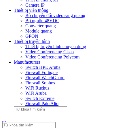
Camera IP
Thiết bị viễn thông
Bộ chuyển đổi video sang quang
Bộ nguồn 48VDC
Converter quang
Module quang
GPON
Thiết bị truyền hình
Thiết bị truyền hình chuyên dụng
Video Conferencing Cisco
Video Conferencing Polycom
Manufacturers
Switch HPE Aruba
Firewall Fortigate
Firewall WatchGuard
Firewall Sophos
WiFi Ruckus
WiFi Aruba
Switch Extreme
Firewall Palo Alto