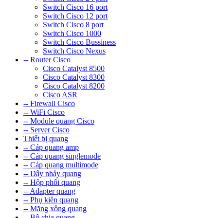
Switch Cisco 16 port
Switch Cisco 12 port
Switch Cisco 8 port
Switch Cisco 1000
Switch Cisco Bussiness
Switch Cisco Nexus
-- Router Cisco
Cisco Catalyst 8500
Cisco Catalyst 8300
Cisco Catalyst 8200
Cisco ASR
-- Firewall Cisco
-- WiFi Cisco
-- Module quang Cisco
-- Server Cisco
Thiết bị quang
-- Cáp quang amp
-- Cáp quang singlemode
-- Cáp quang multimode
-- Dây nhảy quang
-- Hộp phối quang
-- Adapter quang
-- Phụ kiện quang
-- Măng xông quang
-- Bộ chia quang