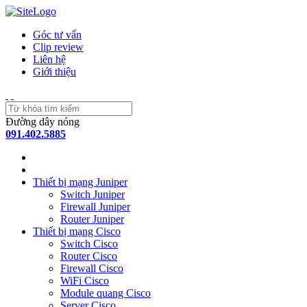
Góc tư vấn
Clip review
Liên hệ
Giới thiệu
Đường dây nóng
091.402.5885
Thiết bị mạng Juniper
Switch Juniper
Firewall Juniper
Router Juniper
Thiết bị mạng Cisco
Switch Cisco
Router Cisco
Firewall Cisco
WiFi Cisco
Module quang Cisco
Server Cisco