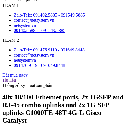
TEAM 1
Zalo/Tele: 091402.5885 - 091549.5885
contact@netsystem.vn
netsystemvn
091402.5885 - 091549.5885
TEAM 2
Zalo/Tele: 091476.9119 - 091649.8448
contact@netsystem.vn
netsystemvn
091476.9119 - 091649.8448
Đặt mua ngay
Tài liệu
Thông số kỹ thuật sản phẩm
48x 10/100 Ethernet ports, 2x 1GSFP and
RJ-45 combo uplinks and 2x 1G SFP
uplinks C1000FE-48T-4G-L Cisco
Catalyst