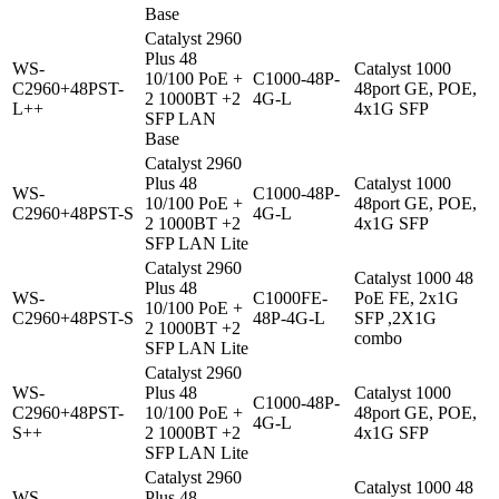
Base
Catalyst 2960
Plus 48
WS-
Catalyst 1000
10/100 PoE +
C1000-48P-
C2960+48PST-
48port GE, POE,
2 1000BT +2
4G-L
L++
4x1G SFP
SFP LAN
Base
Catalyst 2960
Plus 48
Catalyst 1000
WS-
C1000-48P-
10/100 PoE +
48port GE, POE,
C2960+48PST-S
4G-L
2 1000BT +2
4x1G SFP
SFP LAN Lite
Catalyst 2960
Catalyst 1000 48
Plus 48
WS-
C1000FE-
PoE FE, 2x1G
10/100 PoE +
C2960+48PST-S
48P-4G-L
SFP ,2X1G
2 1000BT +2
combo
SFP LAN Lite
Catalyst 2960
WS-
Plus 48
Catalyst 1000
C1000-48P-
C2960+48PST-
10/100 PoE +
48port GE, POE,
4G-L
S++
2 1000BT +2
4x1G SFP
SFP LAN Lite
Catalyst 2960
Catalyst 1000 48
WS-
Plus 48