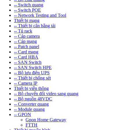
-- Switch quang
-- Switch POE
-- Network Testing and Tool
Thiết bị mạng
-- Thiết bị cân bằng tải
-- Tủ rack
-- Cáp camera
-- Cáp mạng
-- Patch panel
-- Card mạng
-- Card HBA
-- SAN Switch
-- SAN Switch HPE
-- Bộ lưu điện UPS
-- Thiết bị chống sét
-- Camera IP
Thiết bị viễn thông
-- Bộ chuyển đổi video sang quang
-- Bộ nguồn 48VDC
-- Converter quang
-- Module quang
-- GPON
Gpon Home Gateway
FTTH