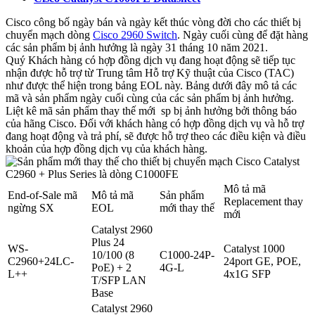
Cisco công bố ngày bán và ngày kết thúc vòng đời cho các thiết bị
chuyển mạch dòng
Cisco 2960 Switch
. Ngày cuối cùng để đặt hàng
các sản phẩm bị ảnh hưởng là ngày 31 tháng 10 năm 2021.
Quý Khách hàng có hợp đồng dịch vụ đang hoạt động sẽ tiếp tục
nhận được hỗ trợ từ Trung tâm Hỗ trợ Kỹ thuật của Cisco (TAC)
như được thể hiện trong bảng EOL này. Bảng dưới đây mô tả các
mã và sản phẩm ngày cuối cùng của các sản phẩm bị ảnh hưởng.
Liệt kê mã sản phẩm thay thế mới sp bị ảnh hưởng bởi thông báo
của hãng Cisco. Đối với khách hàng có hợp đồng dịch vụ và hỗ trợ
đang hoạt động và trả phí, sẽ được hỗ trợ theo các điều kiện và điều
khoản của hợp đồng dịch vụ của khách hàng.
Mô tả mã
End-of-Sale mã
Mô tả mã
Sản phẩm
Replacement thay
ngừng SX
EOL
mới thay thế
mới
Catalyst 2960
Plus 24
WS-
Catalyst 1000
10/100 (8
C1000-24P-
C2960+24LC-
24port GE, POE,
PoE) + 2
4G-L
L++
4x1G SFP
T/SFP LAN
Base
Catalyst 2960