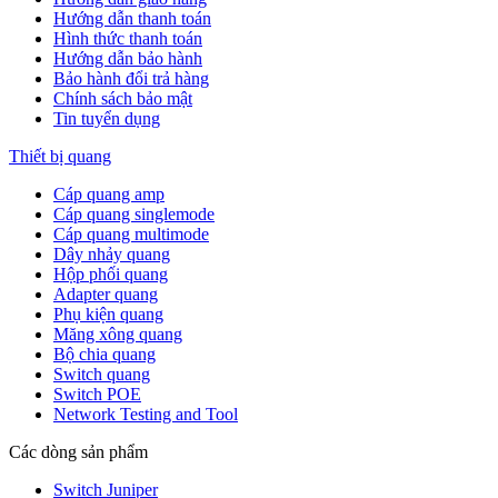
Hướng dẫn thanh toán
Hình thức thanh toán
Hướng dẫn bảo hành
Bảo hành đổi trả hàng
Chính sách bảo mật
Tin tuyển dụng
Thiết bị quang
Cáp quang amp
Cáp quang singlemode
Cáp quang multimode
Dây nhảy quang
Hộp phối quang
Adapter quang
Phụ kiện quang
Măng xông quang
Bộ chia quang
Switch quang
Switch POE
Network Testing and Tool
Các dòng sản phẩm
Switch Juniper