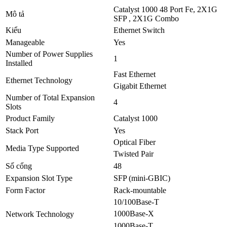
Catalyst 1000 48 Port Fe, 2X1G
Mô tả
SFP , 2X1G Combo
Kiểu
Ethernet Switch
Manageable
Yes
Number of Power Supplies
1
Installed
Fast Ethernet
Ethernet Technology
Gigabit Ethernet
Number of Total Expansion
4
Slots
Product Family
Catalyst 1000
Stack Port
Yes
Optical Fiber
Media Type Supported
Twisted Pair
Số cổng
48
Expansion Slot Type
SFP (mini-GBIC)
Form Factor
Rack-mountable
10/100Base-T
1000Base-X
Network Technology
1000Base-T