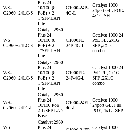
Plus 24
Catalyst 1000
WS-
10/100 (8
C1000-24P-
24port GE, POE,
C2960+24LC-S
PoE) + 2
4G-L
4x1G SFP
T/SFP LAN
Lite
Catalyst 2960
Plus 24
Catalyst 1000 24
WS-
10/100 (8
C1000FE-
PoE FE, 2x1G
C2960+24LC-S
PoE) + 2
24P-4G-L
SFP ,2X1G
T/SFP LAN
combo
Lite
Catalyst 2960
Plus 24
Catalyst 1000 24
WS-
10/100 (8
C1000FE-
PoE FE, 2x1G
C2960+24LC-S
PoE) + 2
24P-4G-L
SFP ,2X1G
T/SFP LAN
combo
Lite
Catalyst 2960
Plus 24
Catalyst 1000
WS-
C1000-24FP-
10/100 PoE +
24port GE, Full
C2960+24PC-L
4G-L
2 T/SFP LAN
POE, 4x1G SFP
Base
Catalyst 2960
WS-
Plus 24
Catalyst 1000
C1000-24FP-