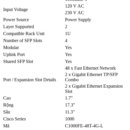
120 V AC
Input Voltage
230 V AC
Power Source
Power Supply
Layer Supported
2
Compatible Rack Unit
1U
Number of SFP Slots
4
Modular
Yes
Uplink Port
Yes
Shared SFP Slot
Yes
48 x Fast Ethernet Network
2 x Gigabit Ethernet TP/SFP
Port / Expansion Slot Details
Combo
2 x Gigabit Ethernet Expansion
Slot
Cao
1.7"
Rộng
17.3"
Sâu
11.3"
Cisco Series
1000
Mã
C1000FE-48T-4G-L