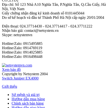
CO.,LTD]
Địa chỉ: Số 123 Nhà A10 Nghĩa Tân, P.Nghĩa Tân, Q.Cầu Giấy, Hà
Nội, Việt Nam
Giấy chứng nhận đăng ký kinh doanh số 0101445044
Do sở kế hoạch và đầu tư Thành Phố Hà Nội cấp ngày 20/01/2004
Điện thoại: 024.37714430 - 024.37714417 - 024.37711222
Nhận báo giá: contact@netsystem.vn
Skype: netsystemvn
Hotline/Zalo: 0915495885
Hotline/Zalo: 0914769119
Hotline/Zalo: 0914025885
Hotline/Zalo: 0916498448
Xem bản đồ
Copyright by Netsystem 2004
Switch Juniper EX4000
Giới thiệu
Sứ mệnh và giá trị
Hướng dẫn mua hàng
Chính sách bán hàng
Hướng dẫn giao hàng