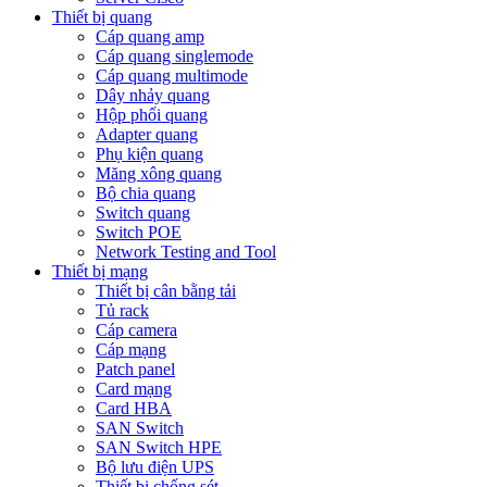
Thiết bị quang
Cáp quang amp
Cáp quang singlemode
Cáp quang multimode
Dây nhảy quang
Hộp phối quang
Adapter quang
Phụ kiện quang
Măng xông quang
Bộ chia quang
Switch quang
Switch POE
Network Testing and Tool
Thiết bị mạng
Thiết bị cân bằng tải
Tủ rack
Cáp camera
Cáp mạng
Patch panel
Card mạng
Card HBA
SAN Switch
SAN Switch HPE
Bộ lưu điện UPS
Thiết bị chống sét