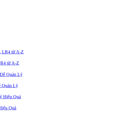
R4 từ A-Z
ễ Quản Lý
Hiệu Quả