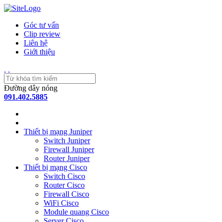
Góc tư vấn
Clip review
Liên hệ
Giới thiệu
Đường dây nóng
091.402.5885
Thiết bị mạng Juniper
Switch Juniper
Firewall Juniper
Router Juniper
Thiết bị mạng Cisco
Switch Cisco
Router Cisco
Firewall Cisco
WiFi Cisco
Module quang Cisco
Server Cisco