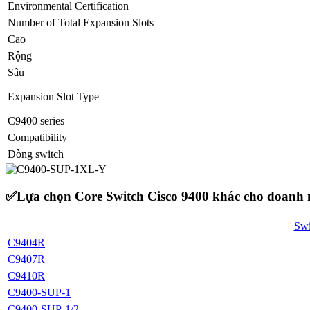
Environmental Certification
Number of Total Expansion Slots
Cao
Rộng
Sâu
Expansion Slot Type
C9400 series
Compatibility
Dòng switch
✅Lựa chọn Core Switch Cisco 9400 khác cho doanh 
Swi
C9404R
C9407R
C9410R
C9400-SUP-1
C9400-SUP-1/2