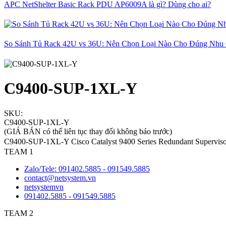
APC NetShelter Basic Rack PDU AP6009A là gì? Dùng cho ai?
So Sánh Tủ Rack 42U vs 36U: Nên Chọn Loại Nào Cho Đúng Nhu
C9400-SUP-1XL-Y
SKU:
C9400-SUP-1XL-Y
(GIÁ BÁN có thể liên tục thay đổi không báo trước)
C9400-SUP-1XL-Y Cisco Catalyst 9400 Series Redundant Supervi
TEAM 1
Zalo/Tele: 091402.5885 - 091549.5885
contact@netsystem.vn
netsystemvn
091402.5885 - 091549.5885
TEAM 2