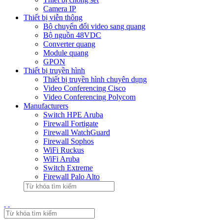
Camera IP
Thiết bị viễn thông
Bộ chuyển đổi video sang quang
Bộ nguồn 48VDC
Converter quang
Module quang
GPON
Thiết bị truyền hình
Thiết bị truyền hình chuyên dụng
Video Conferencing Cisco
Video Conferencing Polycom
Manufacturers
Switch HPE Aruba
Firewall Fortigate
Firewall WatchGuard
Firewall Sophos
WiFi Ruckus
WiFi Aruba
Switch Extreme
Firewall Palo Alto