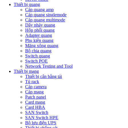
Thiết bị quang
Cáp quang amp
Cáp quang singlemode
Cáp quang multimode
Dây nhảy quang
Hộp phối quang
Adapter quang
Phụ kiện quang
Măng xông quang
Bộ chia quang
Switch quang
Switch POE
Network Testing and Tool
Thiết bị mạng
Thiết bị cân bằng tải
Tủ rack
Cáp camera
Cáp mạng
Patch panel
Card mạng
Card HBA
SAN Switch
SAN Switch HPE
Bộ lưu điện UPS
Thiết bị chống sét