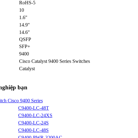
RoHS-5
10
1.6"
14.9"
14.6"
QSFP
SFP+
9400
Cisco Catalyst 9400 Series Switches
Catalyst
nghiệp bạn
tch Cisco 9400 Series
C9400-LC-48T
C9400-LC-24XS
C9400-LC-24S
C9400-LC-48S
C9400-PWR-3200AC