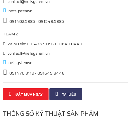
contact@netsystem.vn
netsystemvn
091402.5885 - 091549.5885
TEAM 2
Zalo/Tele: 091476.9119 - 091649.8448
contact@netsystem.vn
netsystemvn
091476.9119 - 091649.8448
ĐẶT MUA NGAY
TÀI LIỆU
THÔNG SỐ KỸ THUẬT SẢN PHẨM