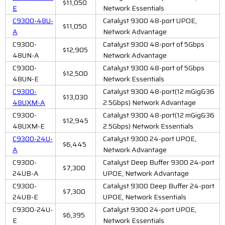
$11,050
E
Network Essentials
C9300-48U-
Catalyst 9300 48-port UPOE,
$11,050
A
Network Advantage
C9300-
Catalyst 9300 48-port of 5Gbps
$12,905
48UN-A
Network Advantage
C9300-
Catalyst 9300 48-port of 5Gbps
$12,500
48UN-E
Network Essentials
C9300-
Catalyst 9300 48-port(12 mGig&36
$13,030
48UXM-A
2.5Gbps) Network Advantage
C9300-
Catalyst 9300 48-port(12 mGig&36
$12,945
48UXM-E
2.5Gbps) Network Essentials
C9300-24U-
Catalyst 9300 24-port UPOE,
$6,445
A
Network Advantage
C9300-
Catalyst Deep Buffer 9300 24-port
$7,300
24UB-A
UPOE, Network Advantage
C9300-
Catalyst 9300 Deep Buffer 24-port
$7,300
24UB-E
UPOE, Network Essentials
C9300-24U-
Catalyst 9300 24-port UPOE,
$6,395
E
Network Essentials