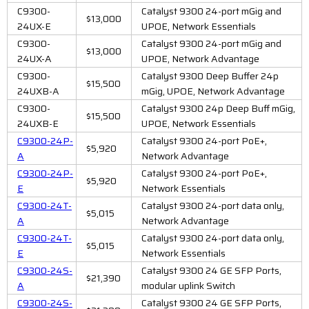
C9300-
Catalyst 9300 24-port mGig and
$13,000
24UX-E
UPOE, Network Essentials
C9300-
Catalyst 9300 24-port mGig and
$13,000
24UX-A
UPOE, Network Advantage
C9300-
Catalyst 9300 Deep Buffer 24p
$15,500
24UXB-A
mGig, UPOE, Network Advantage
C9300-
Catalyst 9300 24p Deep Buff mGig,
$15,500
24UXB-E
UPOE, Network Essentials
C9300-24P-
Catalyst 9300 24-port PoE+,
$5,920
A
Network Advantage
C9300-24P-
Catalyst 9300 24-port PoE+,
$5,920
E
Network Essentials
C9300-24T-
Catalyst 9300 24-port data only,
$5,015
A
Network Advantage
C9300-24T-
Catalyst 9300 24-port data only,
$5,015
E
Network Essentials
C9300-24S-
Catalyst 9300 24 GE SFP Ports,
$21,390
A
modular uplink Switch
C9300-24S-
Catalyst 9300 24 GE SFP Ports,