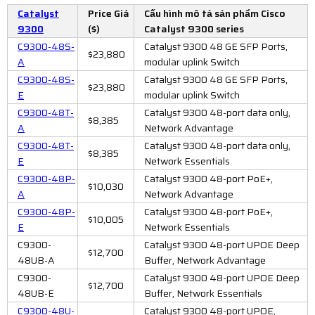
Catalyst
Price Giá
Cấu hình mô tả sản phẩm Cisco
9300
($)
Catalyst 9300 series
C9300-48S-
Catalyst 9300 48 GE SFP Ports,
$23,880
A
modular uplink Switch
C9300-48S-
Catalyst 9300 48 GE SFP Ports,
$23,880
E
modular uplink Switch
C9300-48T-
Catalyst 9300 48-port data only,
$8,385
A
Network Advantage
C9300-48T-
Catalyst 9300 48-port data only,
$8,385
E
Network Essentials
C9300-48P-
Catalyst 9300 48-port PoE+,
$10,030
A
Network Advantage
C9300-48P-
Catalyst 9300 48-port PoE+,
$10,005
E
Network Essentials
C9300-
Catalyst 9300 48-port UPOE Deep
$12,700
48UB-A
Buffer, Network Advantage
C9300-
Catalyst 9300 48-port UPOE Deep
$12,700
48UB-E
Buffer, Network Essentials
C9300-48U-
Catalyst 9300 48-port UPOE,