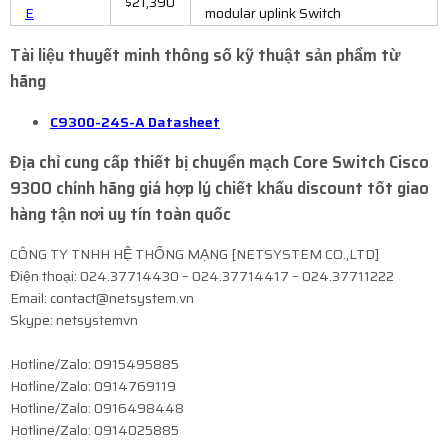
$21,390
E
modular uplink Switch
Tài liệu thuyết minh thông số kỹ thuật sản phẩm từ
hãng
C9300-24S-A Datasheet
Địa chỉ cung cấp thiết bị chuyển mạch Core Switch Cisco
9300 chính hãng giá hợp lý chiết khấu discount tốt giao
hàng tận nơi uy tín toàn quốc
CÔNG TY TNHH HỆ THỐNG MẠNG [NETSYSTEM CO.,LTD]
Điện thoại: 024.37714430 – 024.37714417 – 024.37711222
Email: contact@netsystem.vn
Skype: netsystemvn
Hotline/Zalo: 0915495885
Hotline/Zalo: 0914769119
Hotline/Zalo: 0916498448
Hotline/Zalo: 0914025885