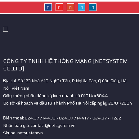
CÔNG TY TNHH HỆ THỐNG MẠNG [NETSYSTEM
CO.,LTD]
Địa chỉ: Số 123 Nhà A10 Nghĩa Tân, P.Nghĩa Tân, Q.Cầu Giấy, Hà
Nội, Việt Nam
Giấy chứng nhận đăng ký kinh doanh số 0101445044
Do sở kế hoạch và đầu tư Thành Phố Hà Nội cấp ngày 20/01/2004
Điện thoại: 024.37714430 - 024.37714417 - 024.37711222
Nhận báo giá: contact@netsystem.vn
Skype: netsystemvn