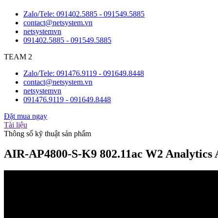
Zalo/Tele: 091402.5885 - 091549.5885
contact@netsystem.vn
netsystemvn
091402.5885 - 091549.5885
TEAM 2
Zalo/Tele: 091476.9119 - 091649.8448
contact@netsystem.vn
netsystemvn
091476.9119 - 091649.8448
Đặt mua ngay
Tài liệu
Thông số kỹ thuật sản phẩm
AIR-AP4800-S-K9 802.11ac W2 Analytics 