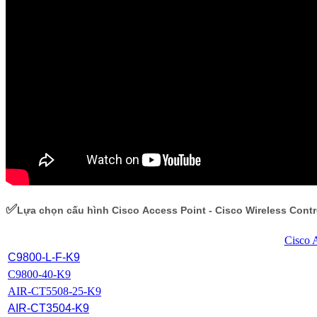
✅
Lựa chọn cấu hình Cisco Access Point - Cisco Wireless Cont
Cisco 
C9800-L-F-K9
C9800-40-K9
AIR-CT5508-25-K9
AIR-CT3504-K9