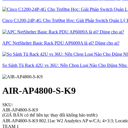
Cisco C1200-24P-4G Cho Trường Học: Giải Pháp Switch Quản Lý 
APC NetShelter Basic Rack PDU AP6009A là gì? Dùng cho ai?
So Sánh Tủ Rack 42U vs 36U: Nên Chọn Loại Nào Cho Đúng Nhu
AIR-AP4800-S-K9
SKU:
AIR-AP4800-S-K9
(GIÁ BÁN có thể liên tục thay đổi không báo trước)
AIR-AP4800-S-K9 802.11ac W2 Analytics AP w/CA; 4×3:3; Locati
TEAM 1