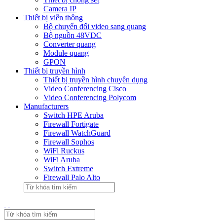
Camera IP
Thiết bị viễn thông
Bộ chuyển đổi video sang quang
Bộ nguồn 48VDC
Converter quang
Module quang
GPON
Thiết bị truyền hình
Thiết bị truyền hình chuyên dụng
Video Conferencing Cisco
Video Conferencing Polycom
Manufacturers
Switch HPE Aruba
Firewall Fortigate
Firewall WatchGuard
Firewall Sophos
WiFi Ruckus
WiFi Aruba
Switch Extreme
Firewall Palo Alto