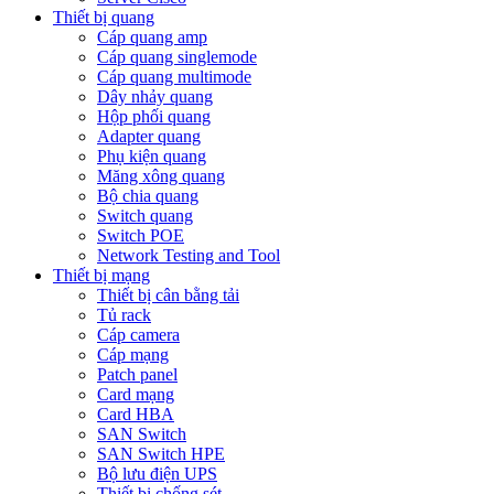
Thiết bị quang
Cáp quang amp
Cáp quang singlemode
Cáp quang multimode
Dây nhảy quang
Hộp phối quang
Adapter quang
Phụ kiện quang
Măng xông quang
Bộ chia quang
Switch quang
Switch POE
Network Testing and Tool
Thiết bị mạng
Thiết bị cân bằng tải
Tủ rack
Cáp camera
Cáp mạng
Patch panel
Card mạng
Card HBA
SAN Switch
SAN Switch HPE
Bộ lưu điện UPS
Thiết bị chống sét