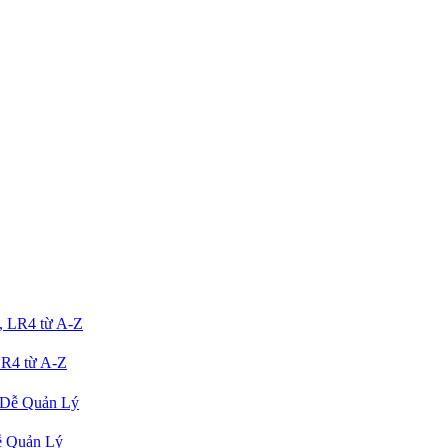
R4 từ A-Z
ễ Quản Lý