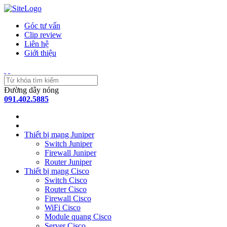
Góc tư vấn
Clip review
Liên hệ
Giới thiệu
Đường dây nóng
091.402.5885
Thiết bị mạng Juniper
Switch Juniper
Firewall Juniper
Router Juniper
Thiết bị mạng Cisco
Switch Cisco
Router Cisco
Firewall Cisco
WiFi Cisco
Module quang Cisco
Server Cisco