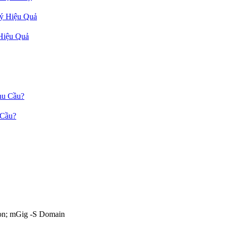
Hiệu Quả
 Cầu?
on; mGig -S Domain