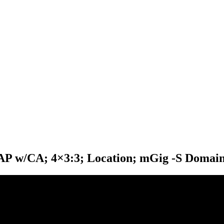
AP w/CA; 4×3:3; Location; mGig -S Domai