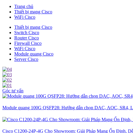
Trang chủ
Thiết bị mạng Cisco
WiFi Cisco
Thiết bị mạng Cisco
Switch Cisco
Router Cisco
Firewall Cisco
WiFi Cisco
Module quang Cisco
Server Cisco
Góc tư vấn
Module quang 100G QSFP28: Hướng dẫn chọn DAC, AOC, SR4, L
Cisco C1200-24P-4G Cho Showroom: Giải Pháp Mạng Ổn Định, D