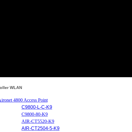
roller WLAN
Aironet 4800 Access Point
C9800-L-C-K9
C9800-80-K9
AIR-CT5520-K9
AIR-CT2504-5-K9