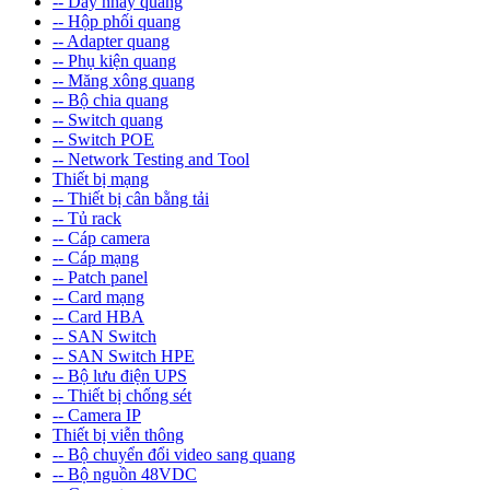
-- Dây nhảy quang
-- Hộp phối quang
-- Adapter quang
-- Phụ kiện quang
-- Măng xông quang
-- Bộ chia quang
-- Switch quang
-- Switch POE
-- Network Testing and Tool
Thiết bị mạng
-- Thiết bị cân bằng tải
-- Tủ rack
-- Cáp camera
-- Cáp mạng
-- Patch panel
-- Card mạng
-- Card HBA
-- SAN Switch
-- SAN Switch HPE
-- Bộ lưu điện UPS
-- Thiết bị chống sét
-- Camera IP
Thiết bị viễn thông
-- Bộ chuyển đổi video sang quang
-- Bộ nguồn 48VDC