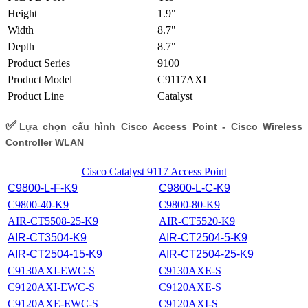
Height
1.9"
Width
8.7"
Depth
8.7"
Product Series
9100
Product Model
C9117AXI
Product Line
Catalyst
✅
Lựa chọn cấu hình Cisco Access Point - Cisco Wireless
Controller WLAN
Cisco Catalyst 9117 Access Point
C9800-L-F-K9
C9800-L-C-K9
C9800-40-K9
C9800-80-K9
AIR-CT5508-25-K9
AIR-CT5520-K9
AIR-CT3504-K9
AIR-CT2504-5-K9
AIR-CT2504-15-K9
AIR-CT2504-25-K9
C9130AXI-EWC-S
C9130AXE-S
C9120AXI-EWC-S
C9120AXE-S
C9120AXE-EWC-S
C9120AXI-S