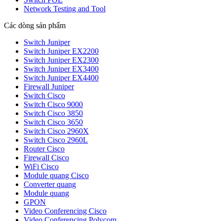
Network Testing and Tool
Các dòng sản phẩm
Switch Juniper
Switch Juniper EX2200
Switch Juniper EX2300
Switch Juniper EX3400
Switch Juniper EX4400
Firewall Juniper
Switch Cisco
Switch Cisco 9000
Switch Cisco 3850
Switch Cisco 3650
Switch Cisco 2960X
Switch Cisco 2960L
Router Cisco
Firewall Cisco
WiFi Cisco
Module quang Cisco
Converter quang
Module quang
GPON
Video Conferencing Cisco
Video Conferencing Polycom