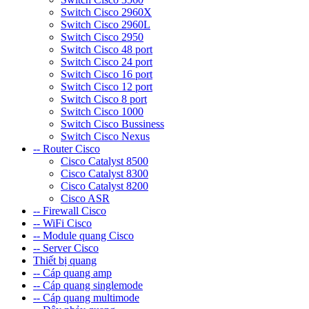
Switch Cisco 2960X
Switch Cisco 2960L
Switch Cisco 2950
Switch Cisco 48 port
Switch Cisco 24 port
Switch Cisco 16 port
Switch Cisco 12 port
Switch Cisco 8 port
Switch Cisco 1000
Switch Cisco Bussiness
Switch Cisco Nexus
-- Router Cisco
Cisco Catalyst 8500
Cisco Catalyst 8300
Cisco Catalyst 8200
Cisco ASR
-- Firewall Cisco
-- WiFi Cisco
-- Module quang Cisco
-- Server Cisco
Thiết bị quang
-- Cáp quang amp
-- Cáp quang singlemode
-- Cáp quang multimode