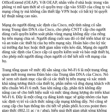
OfficeExtend (OEAP). Với OEAP, nhân viên ở nhà hoặc trong văn
phòng vi mô tạm thời sẽ có quyền truy cập vào SSID của công ty và
mạng công ty mà không cần thiết lập VPN hoặc có bất kỳ bí quyết
kỹ thuật nâng cao nào.
Mạng do người dùng xác định của Cisco, một tính năng có sẵn
trong Trung tâm DNA của Cisco, cho phép CNTT cấp cho người
dùng cuối quyền kiểm soát phân vùng mạng không dây của riêng
họ trên mạng chia sẻ. Người dùng cuối sau đó có thể triển khai từ xa
và an toàn các thiết bị của họ trên mạng này. Hoàn hảo cho ký túc
xá trường đại học hoặc thời gian nằm viện kéo dài, Mạng do người
dùng xác định của Cisco cấp cả quyền kiểm soát và bảo mật thiết bị,
cho phép mỗi người dùng chọn người có thể kết nối với mạng của
họ.
Trang tổng quan về mức độ sẵn sàng của Wi-Fi 6 là một trang tổng
quan mới trong menu Đảm bảo của Trung tâm DNA của Cisco. Nó
sẽ xem xét danh mục của tất cả các thiết bị trên mạng và xác minh
khả năng tương thích của thiết bị, phần mềm và ứng dụng khách với
tiêu chuẩn Wi-Fi 6 mới. Sau khi nâng cấp, phân tích không dây
nâng cao sẽ cho biết hiệu suất và mức tăng dung lượng do triển khai
Wi-Fi 6. Đây là một công cụ đáng kinh ngạc sẽ giúp nhóm của bạn
xác định vị trí và cách thức nâng cấp mạng không dây. Nó cũng sẽ
cung cấp cho bạn thông tin chi tiết về phân phối Access point theo
giao thức (802.11 ac / n / abg), hiệu quả thời gian phát sóng không