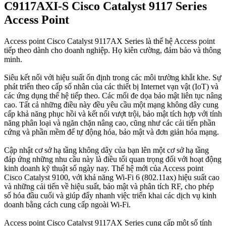
C9117AXI-S Cisco Catalyst 9117 Series
Access Point
Access point Cisco Catalyst 9117AX Series là thế hệ Access point
tiếp theo dành cho doanh nghiệp. Họ kiên cường, đảm bảo và thông
minh.
Siêu kết nối với hiệu suất ổn định trong các môi trường khắt khe. Sự
phát triển theo cấp số nhân của các thiết bị Internet vạn vật (IoT) và
các ứng dụng thế hệ tiếp theo. Các mối đe dọa bảo mật liên tục nâng
cao. Tất cả những điều này đều yêu cầu một mạng không dây cung
cấp khả năng phục hồi và kết nối vượt trội, bảo mật tích hợp với tính
năng phân loại và ngăn chặn nâng cao, cũng như các cải tiến phần
cứng và phần mềm để tự động hóa, bảo mật và đơn giản hóa mạng.
Cập nhật cơ sở hạ tầng không dây của bạn lên một cơ sở hạ tầng
đáp ứng những nhu cầu này là điều tối quan trọng đối với hoạt động
kinh doanh kỹ thuật số ngày nay. Thế hệ mới của Access point
Cisco Catalyst 9100, với khả năng Wi-Fi 6 (802.11ax) hiệu suất cao
và những cải tiến về hiệu suất, bảo mật và phân tích RF, cho phép
số hóa đầu cuối và giúp đẩy nhanh việc triển khai các dịch vụ kinh
doanh bằng cách cung cấp ngoài Wi-Fi.
Access point Cisco Catalyst 9117AX Series cung cấp một số tính