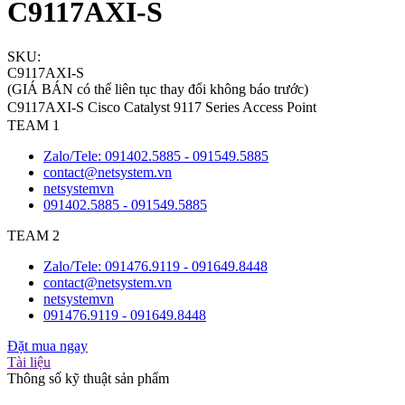
C9117AXI-S
SKU:
C9117AXI-S
(GIÁ BÁN có thể liên tục thay đổi không báo trước)
C9117AXI-S Cisco Catalyst 9117 Series Access Point
TEAM 1
Zalo/Tele: 091402.5885 - 091549.5885
contact@netsystem.vn
netsystemvn
091402.5885 - 091549.5885
TEAM 2
Zalo/Tele: 091476.9119 - 091649.8448
contact@netsystem.vn
netsystemvn
091476.9119 - 091649.8448
Đặt mua ngay
Tài liệu
Thông số kỹ thuật sản phẩm