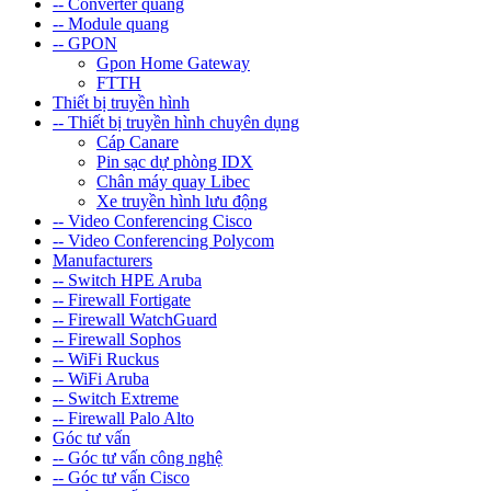
-- Converter quang
-- Module quang
-- GPON
Gpon Home Gateway
FTTH
Thiết bị truyền hình
-- Thiết bị truyền hình chuyên dụng
Cáp Canare
Pin sạc dự phòng IDX
Chân máy quay Libec
Xe truyền hình lưu động
-- Video Conferencing Cisco
-- Video Conferencing Polycom
Manufacturers
-- Switch HPE Aruba
-- Firewall Fortigate
-- Firewall WatchGuard
-- Firewall Sophos
-- WiFi Ruckus
-- WiFi Aruba
-- Switch Extreme
-- Firewall Palo Alto
Góc tư vấn
-- Góc tư vấn công nghệ
-- Góc tư vấn Cisco