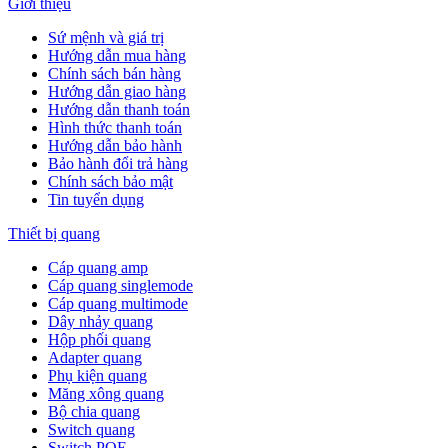
Giới thiệu
Sứ mệnh và giá trị
Hướng dẫn mua hàng
Chính sách bán hàng
Hướng dẫn giao hàng
Hướng dẫn thanh toán
Hình thức thanh toán
Hướng dẫn bảo hành
Bảo hành đổi trả hàng
Chính sách bảo mật
Tin tuyển dụng
Thiết bị quang
Cáp quang amp
Cáp quang singlemode
Cáp quang multimode
Dây nhảy quang
Hộp phối quang
Adapter quang
Phụ kiện quang
Măng xông quang
Bộ chia quang
Switch quang
Switch POE