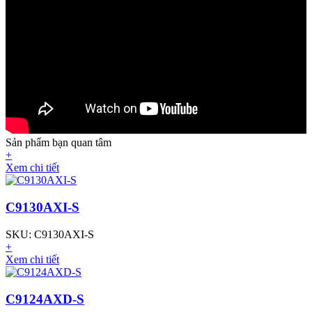
Sản phẩm bạn quan tâm
+
Xem chi tiết
C9130AXI-S
SKU: C9130AXI-S
+
Xem chi tiết
C9124AXD-S