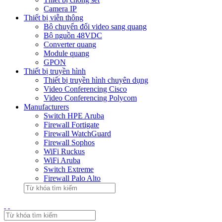
Camera IP
Thiết bị viễn thông
Bộ chuyển đổi video sang quang
Bộ nguồn 48VDC
Converter quang
Module quang
GPON
Thiết bị truyền hình
Thiết bị truyền hình chuyên dụng
Video Conferencing Cisco
Video Conferencing Polycom
Manufacturers
Switch HPE Aruba
Firewall Fortigate
Firewall WatchGuard
Firewall Sophos
WiFi Ruckus
WiFi Aruba
Switch Extreme
Firewall Palo Alto