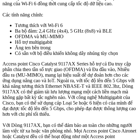
năng của Wi-Fi 6 đồng thời cung cấp tốc độ dữ liệu cao.
Các tính năng chính:
Tương thích với Wi-Fi 6
Ba bộ đàm: 2,4 GHz (4x4), 5 GHz (8x8) và BLE
OFDMA và MU-MIMO
Hỗ trợ multigigabit
Ăng ten bên trong
Có sẵn với bộ điều khiển không dây nhúng tùy chọn
Access point Cisco Catalyst 9117AX Series hỗ trợ cả Đa truy cập
phân chia theo tần số trực giao (OFDMA) và Đa đầu vào, Nhiều
đầu ra (MU-MIMO), mang lại hiệu suất dễ dự đoán hơn cho các
ứng dụng nâng cao và IoT. Ngoài ra, với tốc độ lên đến 5 Gbps với
khả năng tương thích Ethernet NBASE-T và IEEE 802.3bz, Dòng
9117AX có thể giảm tải lưu lượng mạng một cách liền mạch mà
không gặp bất kỳ tắc nghẽn nào. Với công nghệ Multigigabit của
Cisco, bạn có thể sử dụng cáp Loại 5e hoặc 6 hiện có của mình để
đạt được tốc độ lên đến 5 Gbps, cho phép đạt được thông lượng cao
hơn với chi phí tối thiểu.
Với Dòng 9117AX, bạn có thể đảm bảo an toàn cho những người
làm việc từ xa hoặc văn phòng nhỏ. Mọi Access point Cisco Aironet
hoặc Catalyst đều có thể hoạt động như một Access point