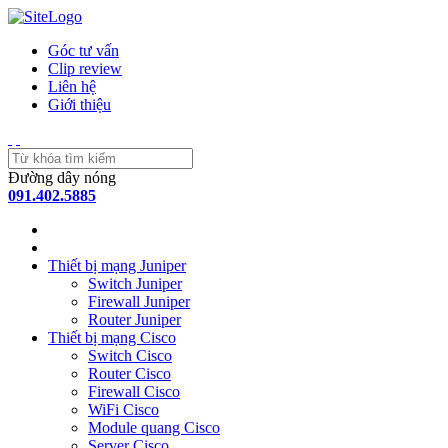
Góc tư vấn
Clip review
Liên hệ
Giới thiệu
Đường dây nóng
091.402.5885
Thiết bị mạng Juniper
Switch Juniper
Firewall Juniper
Router Juniper
Thiết bị mạng Cisco
Switch Cisco
Router Cisco
Firewall Cisco
WiFi Cisco
Module quang Cisco
Server Cisco