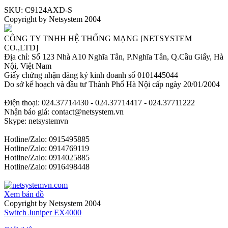
SKU: C9124AXD-S
Copyright by Netsystem 2004
CÔNG TY TNHH HỆ THỐNG MẠNG [NETSYSTEM
CO.,LTD]
Địa chỉ: Số 123 Nhà A10 Nghĩa Tân, P.Nghĩa Tân, Q.Cầu Giấy, Hà
Nội, Việt Nam
Giấy chứng nhận đăng ký kinh doanh số 0101445044
Do sở kế hoạch và đầu tư Thành Phố Hà Nội cấp ngày 20/01/2004
Điện thoại: 024.37714430 - 024.37714417 - 024.37711222
Nhận báo giá: contact@netsystem.vn
Skype: netsystemvn
Hotline/Zalo: 0915495885
Hotline/Zalo: 0914769119
Hotline/Zalo: 0914025885
Hotline/Zalo: 0916498448
Xem bản đồ
Copyright by Netsystem 2004
Switch Juniper EX4000