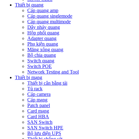
Thiết bị quang
Cáp quang amp
Cáp quang singlemode
Cáp quang multimode
Dây nhảy quang
Hộp phối quang
Adapter quang
Phụ kiện quang
Măng xông quang
Bộ chia quang
Switch quang
Switch POE
Network Testing and Tool
Thiết bị mạng
Thiết bị cân bằng tải
Tủ rack
Cáp camera
Cáp mạng
Patch panel
Card mạng
Card HBA
SAN Switch
SAN Switch HPE
Bộ lưu điện UPS
Thiết bị chống sét