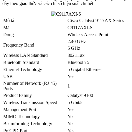
dây theo giao thức và các chỉ số hiệu suất chi tiết
Mô tả
Cisco Catalyst 9117AX Series
Mã
C9117AXI-S
Dòng
Wireless Access Point
2.40 GHz
Frequency Band
5 GHz
Wireless LAN Standard
802.11ax
Bluetooth Standard
Bluetooth 5
Ethernet Technology
5 Gigabit Ethernet
USB
Yes
Number of Network (RJ-45)
1
Ports
Product Family
Catalyst 9100
Wireless Transmission Speed
5 Gbit/s
Management Port
Yes
MIMO Technology
Yes
Beamforming Technology
Yes
PoE PD Port
Yes