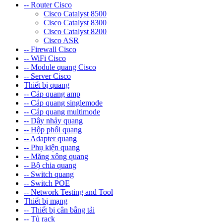
-- Router Cisco
Cisco Catalyst 8500
Cisco Catalyst 8300
Cisco Catalyst 8200
Cisco ASR
-- Firewall Cisco
-- WiFi Cisco
-- Module quang Cisco
-- Server Cisco
Thiết bị quang
-- Cáp quang amp
-- Cáp quang singlemode
-- Cáp quang multimode
-- Dây nhảy quang
-- Hộp phối quang
-- Adapter quang
-- Phụ kiện quang
-- Măng xông quang
-- Bộ chia quang
-- Switch quang
-- Switch POE
-- Network Testing and Tool
Thiết bị mạng
-- Thiết bị cân bằng tải
-- Tủ rack