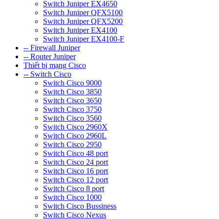
Switch Juniper EX4650
Switch Juniper QFX5100
Switch Juniper QFX5200
Switch Juniper EX4100
Switch Juniper EX4100-F
-- Firewall Juniper
-- Router Juniper
Thiết bị mạng Cisco
-- Switch Cisco
Switch Cisco 9000
Switch Cisco 3850
Switch Cisco 3650
Switch Cisco 3750
Switch Cisco 3560
Switch Cisco 2960X
Switch Cisco 2960L
Switch Cisco 2950
Switch Cisco 48 port
Switch Cisco 24 port
Switch Cisco 16 port
Switch Cisco 12 port
Switch Cisco 8 port
Switch Cisco 1000
Switch Cisco Bussiness
Switch Cisco Nexus