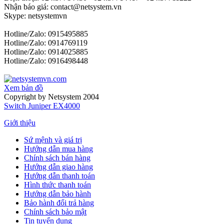
Nhận báo giá: contact@netsystem.vn
Skype: netsystemvn
Hotline/Zalo: 0915495885
Hotline/Zalo: 0914769119
Hotline/Zalo: 0914025885
Hotline/Zalo: 0916498448
Xem bản đồ
Copyright by Netsystem 2004
Switch Juniper EX4000
Giới thiệu
Sứ mệnh và giá trị
Hướng dẫn mua hàng
Chính sách bán hàng
Hướng dẫn giao hàng
Hướng dẫn thanh toán
Hình thức thanh toán
Hướng dẫn bảo hành
Bảo hành đổi trả hàng
Chính sách bảo mật
Tin tuyển dụng