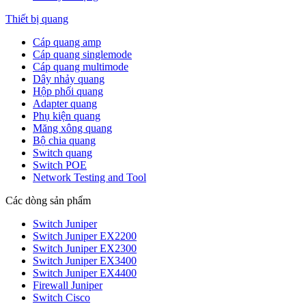
Thiết bị quang
Cáp quang amp
Cáp quang singlemode
Cáp quang multimode
Dây nhảy quang
Hộp phối quang
Adapter quang
Phụ kiện quang
Măng xông quang
Bộ chia quang
Switch quang
Switch POE
Network Testing and Tool
Các dòng sản phẩm
Switch Juniper
Switch Juniper EX2200
Switch Juniper EX2300
Switch Juniper EX3400
Switch Juniper EX4400
Firewall Juniper
Switch Cisco