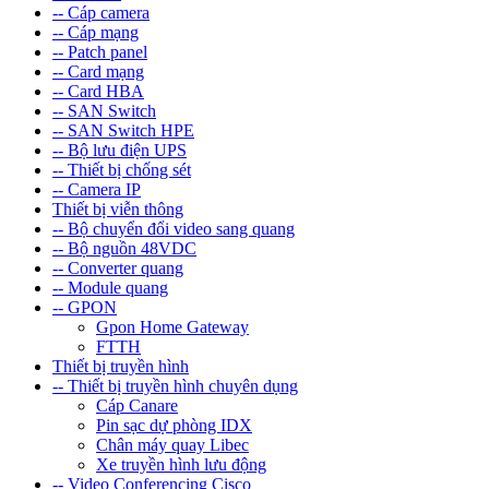
-- Cáp camera
-- Cáp mạng
-- Patch panel
-- Card mạng
-- Card HBA
-- SAN Switch
-- SAN Switch HPE
-- Bộ lưu điện UPS
-- Thiết bị chống sét
-- Camera IP
Thiết bị viễn thông
-- Bộ chuyển đổi video sang quang
-- Bộ nguồn 48VDC
-- Converter quang
-- Module quang
-- GPON
Gpon Home Gateway
FTTH
Thiết bị truyền hình
-- Thiết bị truyền hình chuyên dụng
Cáp Canare
Pin sạc dự phòng IDX
Chân máy quay Libec
Xe truyền hình lưu động
-- Video Conferencing Cisco