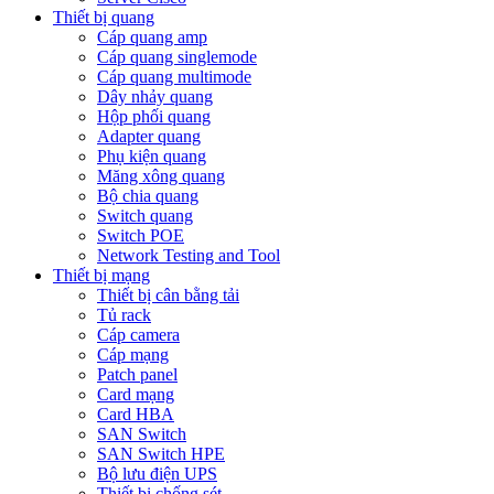
Thiết bị quang
Cáp quang amp
Cáp quang singlemode
Cáp quang multimode
Dây nhảy quang
Hộp phối quang
Adapter quang
Phụ kiện quang
Măng xông quang
Bộ chia quang
Switch quang
Switch POE
Network Testing and Tool
Thiết bị mạng
Thiết bị cân bằng tải
Tủ rack
Cáp camera
Cáp mạng
Patch panel
Card mạng
Card HBA
SAN Switch
SAN Switch HPE
Bộ lưu điện UPS
Thiết bị chống sét