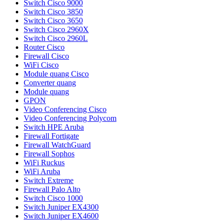
Switch Cisco 9000
Switch Cisco 3850
Switch Cisco 3650
Switch Cisco 2960X
Switch Cisco 2960L
Router Cisco
Firewall Cisco
WiFi Cisco
Module quang Cisco
Converter quang
Module quang
GPON
Video Conferencing Cisco
Video Conferencing Polycom
Switch HPE Aruba
Firewall Fortigate
Firewall WatchGuard
Firewall Sophos
WiFi Ruckus
WiFi Aruba
Switch Extreme
Firewall Palo Alto
Switch Cisco 1000
Switch Juniper EX4300
Switch Juniper EX4600