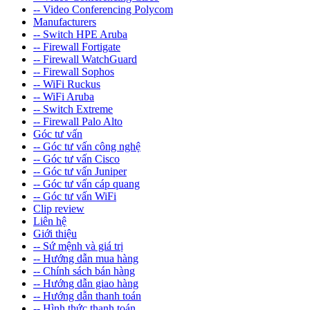
-- Video Conferencing Polycom
Manufacturers
-- Switch HPE Aruba
-- Firewall Fortigate
-- Firewall WatchGuard
-- Firewall Sophos
-- WiFi Ruckus
-- WiFi Aruba
-- Switch Extreme
-- Firewall Palo Alto
Góc tư vấn
-- Góc tư vấn công nghệ
-- Góc tư vấn Cisco
-- Góc tư vấn Juniper
-- Góc tư vấn cáp quang
-- Góc tư vấn WiFi
Clip review
Liên hệ
Giới thiệu
-- Sứ mệnh và giá trị
-- Hướng dẫn mua hàng
-- Chính sách bán hàng
-- Hướng dẫn giao hàng
-- Hướng dẫn thanh toán
-- Hình thức thanh toán