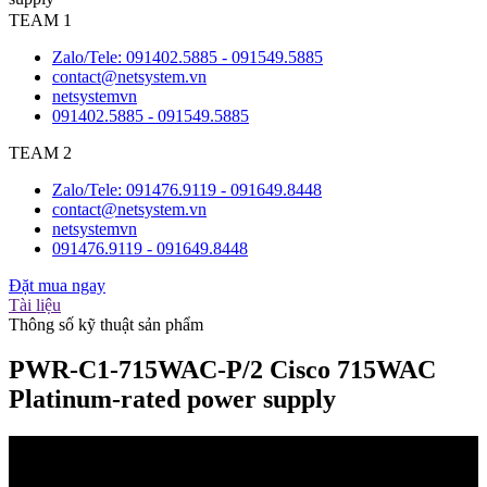
TEAM 1
Zalo/Tele: 091402.5885 - 091549.5885
contact@netsystem.vn
netsystemvn
091402.5885 - 091549.5885
TEAM 2
Zalo/Tele: 091476.9119 - 091649.8448
contact@netsystem.vn
netsystemvn
091476.9119 - 091649.8448
Đặt mua ngay
Tài liệu
Thông số kỹ thuật sản phẩm
PWR-C1-715WAC-P/2 Cisco 715WAC
Platinum-rated power supply