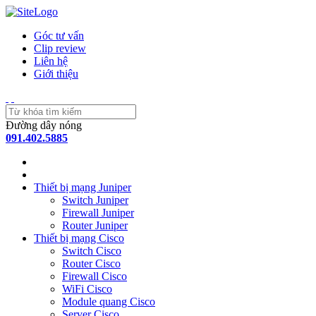
Góc tư vấn
Clip review
Liên hệ
Giới thiệu
Đường dây nóng
091.402.5885
Thiết bị mạng Juniper
Switch Juniper
Firewall Juniper
Router Juniper
Thiết bị mạng Cisco
Switch Cisco
Router Cisco
Firewall Cisco
WiFi Cisco
Module quang Cisco
Server Cisco