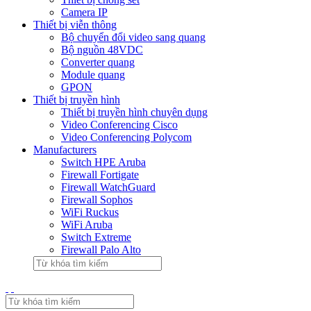
Camera IP
Thiết bị viễn thông
Bộ chuyển đổi video sang quang
Bộ nguồn 48VDC
Converter quang
Module quang
GPON
Thiết bị truyền hình
Thiết bị truyền hình chuyên dụng
Video Conferencing Cisco
Video Conferencing Polycom
Manufacturers
Switch HPE Aruba
Firewall Fortigate
Firewall WatchGuard
Firewall Sophos
WiFi Ruckus
WiFi Aruba
Switch Extreme
Firewall Palo Alto