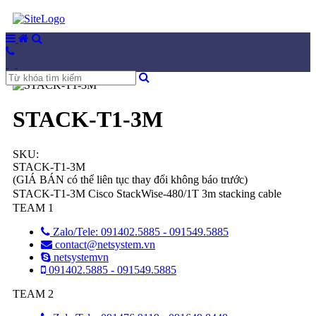
STACK-T1-3M
SKU:
STACK-T1-3M
(GIÁ BÁN có thể liên tục thay đổi không báo trước)
STACK-T1-3M Cisco StackWise-480/1T 3m stacking cable
TEAM 1
Zalo/Tele: 091402.5885 - 091549.5885
contact@netsystem.vn
netsystemvn
091402.5885 - 091549.5885
TEAM 2