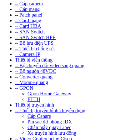
-- Cáp camera
-- Cáp mạng
-- Patch panel
-- Card mạng
-- Card HBA
-- SAN Switch
-- SAN Switch HPE
-- Bộ lưu điện UPS
-- Thiết bị chống sét
-- Camera IP
Thiết bị viễn thông
-- Bộ chuyển đổi video sang quang
-- Bộ nguồn 48VDC
-- Converter quang
-- Module quang
-- GPON
Gpon Home Gateway
FTTH
Thiết bị truyền hình
-- Thiết bị truyền hình chuyên dụng
Cáp Canare
Pin sạc dự phòng IDX
Chân máy quay Libec
Xe truyền hình lưu động
-- Video Conferencing Cisco