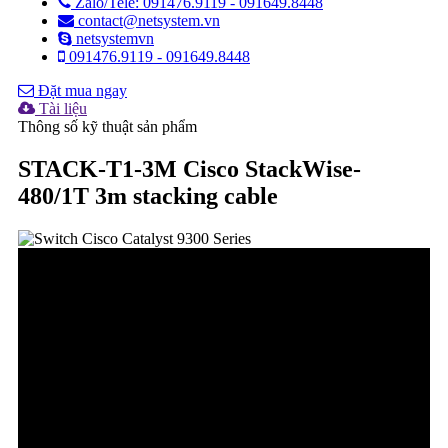
Zalo/Tele: 091476.9119 - 091649.8448
contact@netsystem.vn
netsystemvn
091476.9119 - 091649.8448
Đặt mua ngay
Tài liệu
Thông số kỹ thuật sản phẩm
STACK-T1-3M Cisco StackWise-
480/1T 3m stacking cable