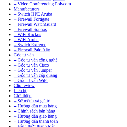
-- Video Conferencing Polycom
Manufacturers
-- Switch HPE Aruba
-- Firewall Fortigate
-- Firewall WatchGuard
-- Firewall Sophos
-- WiFi Ruckus
-- WiFi Aruba
-- Switch Extreme
-- Firewall Palo Alto
Góc tư vấn
-- Góc tư vấn công nghệ
-- Góc tư vấn Cisco
-- Góc tư vấn Juniper
-- Góc tư vấn cáp quang
-- Góc tư vấn WiFi
Clip review
Liên hệ
Giới thiệu
-- Sứ mệnh và giá trị
-- Hướng dẫn mua hàng
-- Chính sách bán hàng
-- Hướng dẫn giao hàng
-- Hướng dẫn thanh toán
-- Hình thức thanh toán