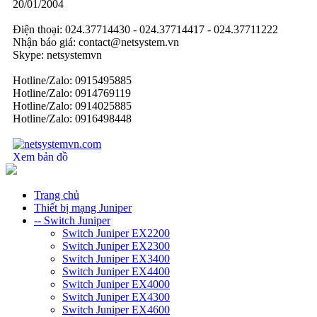
20/01/2004
Điện thoại: 024.37714430 - 024.37714417 - 024.37711222
Nhận báo giá: contact@netsystem.vn
Skype: netsystemvn
Hotline/Zalo: 0915495885
Hotline/Zalo: 0914769119
Hotline/Zalo: 0914025885
Hotline/Zalo: 0916498448
Xem bản đồ
Trang chủ
Thiết bị mạng Juniper
-- Switch Juniper
Switch Juniper EX2200
Switch Juniper EX2300
Switch Juniper EX3400
Switch Juniper EX4400
Switch Juniper EX4000
Switch Juniper EX4300
Switch Juniper EX4600