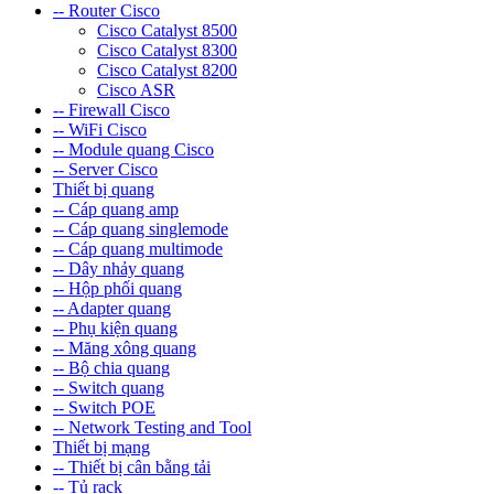
-- Router Cisco
Cisco Catalyst 8500
Cisco Catalyst 8300
Cisco Catalyst 8200
Cisco ASR
-- Firewall Cisco
-- WiFi Cisco
-- Module quang Cisco
-- Server Cisco
Thiết bị quang
-- Cáp quang amp
-- Cáp quang singlemode
-- Cáp quang multimode
-- Dây nhảy quang
-- Hộp phối quang
-- Adapter quang
-- Phụ kiện quang
-- Măng xông quang
-- Bộ chia quang
-- Switch quang
-- Switch POE
-- Network Testing and Tool
Thiết bị mạng
-- Thiết bị cân bằng tải
-- Tủ rack